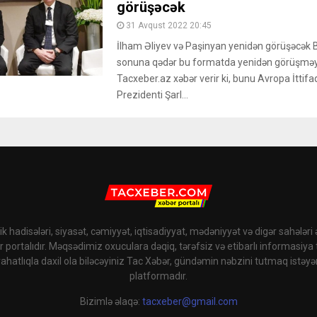
görüşəcək
31 Avqust 2022 20:45
İlham Əliyev və Paşinyan yenidən görüşəcək 
sonuna qədər bu formatda yenidən görüşməyə
Tacxeber.az xəbər verir ki, bunu Avropa İttifa
Prezidenti Şarl...
k hadisələri, siyasət, cəmiyyət, iqtisadiyyat, mədəniyyət və digər sahələri
r portalıdır. Məqsədimiz oxuculara dəqiq, tərəfsiz və etibarlı informasiya
rahatlıqla daxil ola biləcəyiniz Tac Xəbər, gündəmin nəbzini tutmaq istəyə
platformadır.
Bizimlə əlaqə:
tacxeber@gmail.com