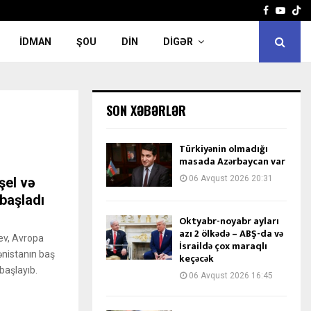
Facebook
Yout
İDMAN
ŞOU
DIN
DIGƏR
SON XƏBƏRLƏR
Türkiyənin olmadığı
masada Azərbaycan var
06 Avqust 2026 20:31
şel və
başladı
Oktyabr-noyabr ayları
azı 2 ölkədə – ABŞ-da və
ev, Avropa
İsraildə çox maraqlı
mənistanın baş
keçəcək
başlayıb.
06 Avqust 2026 16:45