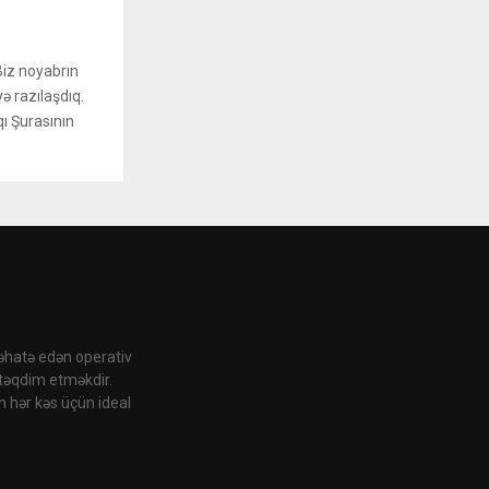
Biz noyabrın
 razılaşdıq.
qı Şurasının
 əhatə edən operativ
 təqdim etməkdir.
n hər kəs üçün ideal