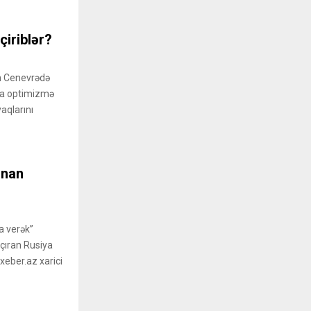
çiriblər?
ah Cenevrədə
mma optimizmə
aqlarını
ınan
a verək”
açıran Rusiya
xeber.az xarici