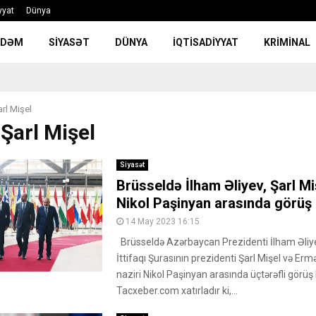
yyat
Dünya
NDƏM
SIYASƏT
DÜNYA
İQTISADIYYAT
KRIMINAL
arl Mişel
 Şarl Mişel
Siyasət
Brüsseldə İlham Əliyev, Şarl Mi
Nikol Paşinyan arasında görüş 
14 May 2023 16:15
Brüsseldə Azərbaycan Prezidenti İlham Əliy
İttifaqı Şurasının prezidenti Şarl Mişel və Er
naziri Nikol Paşinyan arasında üçtərəfli görüş 
Tacxeber.com xatırladır ki,...