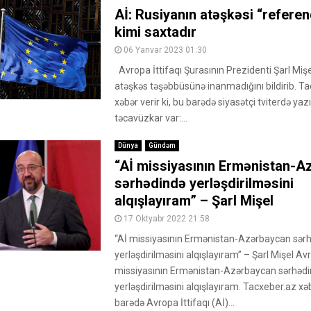
Aİ: Rusiyanın atəşkəsi “refere
kimi saxtadır
06 Yanvar 2023 01:30
Avropa İttifaqı Şurasının Prezidenti Şarl Miş
atəşkəs təşəbbüsünə inanmadığını bildirib. T
xəbər verir ki, bu barədə siyasətçi tviterdə yaz
təcavüzkar var:...
Dünya
Gündəm
“Aİ missiyasının Ermənistan-A
sərhədində yerləşdirilməsini
alqışlayıram” – Şarl Mişel
17 Oktyabr 2022 21:58
“Aİ missiyasının Ermənistan-Azərbaycan sər
yerləşdirilməsini alqışlayıram” – Şarl Mişel Avr
missiyasının Ermənistan-Azərbaycan sərhəd
yerləşdirilməsini alqışlayıram. Tacxeber.az xəbə
barədə Avropa İttifaqı (Aİ)...