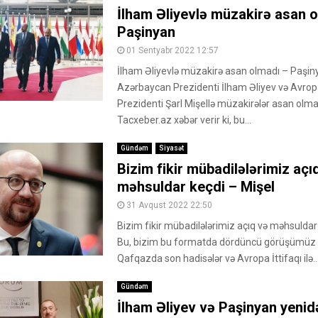
İlham Əliyevlə müzakirə asan 
Paşinyan
01 Sentyabr 2022 12:57
İlham Əliyevlə müzakirə asan olmadı – Paşin
Azərbaycan Prezidenti İlham Əliyev və Avrop
Prezidenti Şarl Mişellə müzakirələr asan olma
Tacxeber.az xəbər verir ki, bu...
Gündəm
Siyasət
Bizim fikir mübadilələrimiz açı
məhsuldar keçdi – Mişel
31 Avqust 2022 22:50
Bizim fikir mübadilələrimiz açıq və məhsuldar
Bu, bizim bu formatda dördüncü görüşümüz i
Qafqazda son hadisələr və Avropa İttifaqı ilə..
Gündəm
İlham Əliyev və Paşinyan yenid