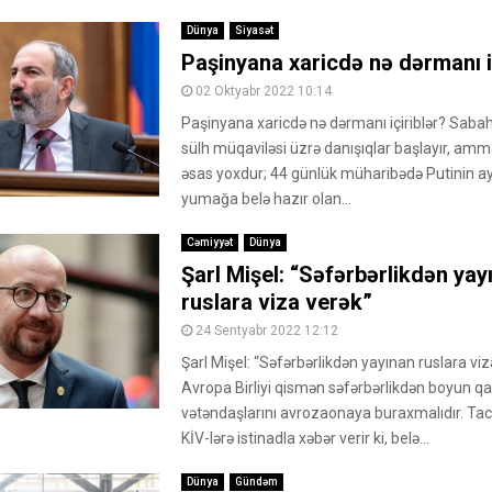
Dünya
Siyasət
Paşinyana xaricdə nə dərmanı i
02 Oktyabr 2022 10:14
Paşinyana xaricdə nə dərmanı içiriblər? Sab
sülh müqaviləsi üzrə danışıqlar başlayır, a
əsas yoxdur; 44 günlük müharibədə Putinin ay
yumağa belə hazır olan...
Cəmiyyət
Dünya
Şarl Mişel: “Səfərbərlikdən yay
ruslara viza verək”
24 Sentyabr 2022 12:12
Şarl Mişel: “Səfərbərlikdən yayınan ruslara viz
Avropa Birliyi qismən səfərbərlikdən boyun q
vətəndaşlarını avrozaonaya buraxmalıdır. Tac
KİV-lərə istinadla xəbər verir ki, belə...
Dünya
Gündəm