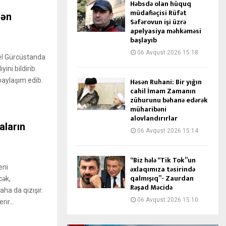
Həbsdə olan hüquq
müdafiəçisi Rüfət
rən
Səfərovun işi üzrə
apelyasiya məhkəməsi
başlayıb
06 Avqust 2026 15:18
şel Gürcüstanda
ini bildirib.
paylaşım edib.
Həsən Ruhani: Bir yığın
cahil İmam Zamanın
zühurunu bəhanə edərək
müharibəni
alovlandırırlar
aların
06 Avqust 2026 15:14
“Biz hələ “Tik Tok”un
eni
əxlaqımıza təsirində
qalmışıq”- Zaurdan
cək,
Rəşad Məcidə
ha da qızışır.
06 Avqust 2026 15:10
ir...