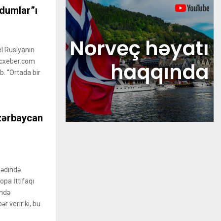
ndumlar”ı
el Rusiyanın
acxeber.com
ıb. “Ortada bir
zərbaycan
hədində
opa İttifaqı
ində
r verir ki, bu