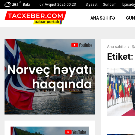
C
Bakı
07 Avqust 2026 00:23
Siyasət
Gündəm
İqtisadi
28.1
ANA SƏHIFƏ
GÜ
Ana səhifə
Ş
Etiket: