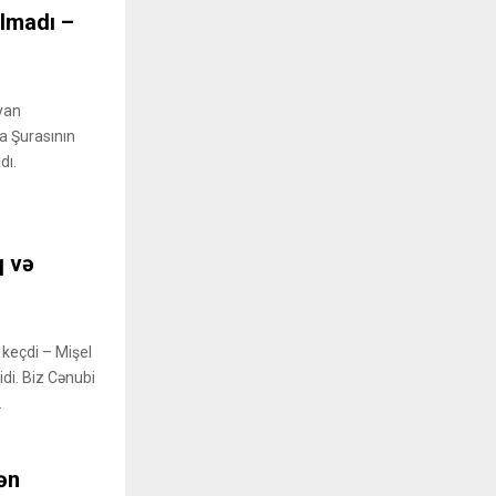
olmadı –
yan
a Şurasının
dı.
q və
 keçdi – Mişel
di. Biz Cənubi
.
ən