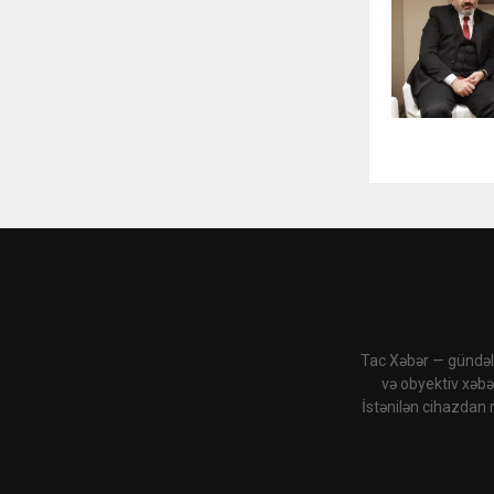
Tac Xəbər — gündəli
və obyektiv xəbə
İstənilən cihazdan 