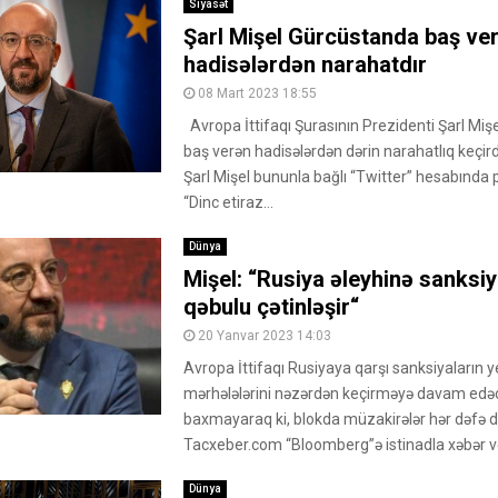
Siyasət
Şarl Mişel Gürcüstanda baş ve
hadisələrdən narahatdır
08 Mart 2023 18:55
Avropa İttifaqı Şurasının Prezidenti Şarl Mi
baş verən hadisələrdən dərin narahatlıq keçirdiy
Şarl Mişel bununla bağlı “Twitter” hesabında 
“Dinc etiraz...
Dünya
Mişel: “Rusiya əleyhinə sanksiy
qəbulu çətinləşir“
20 Yanvar 2023 14:03
Avropa İttifaqı Rusiyaya qarşı sanksiyaların y
mərhələlərini nəzərdən keçirməyə davam edə
baxmayaraq ki, blokda müzakirələr hər dəfə da
Tacxeber.com “Bloomberg”ə istinadla xəbər ver
Dünya