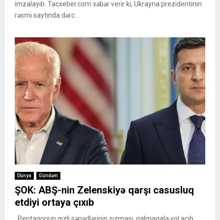
imzalayıb. Tacxeber.com xəbər verir ki, Ukrayna prezidentinin
rəsmi saytında dərc...
Dünya
Gündəm
ŞOK: ABŞ-nin Zelenskiyə qarşı casusluq
etdiyi ortaya çıxıb
Pentaqonun gizli sənədlərinin sızması, qalmaqala yol açıb.