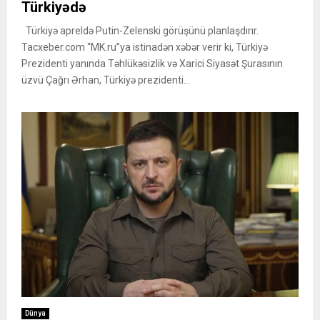
Türkiyədə
Türkiyə apreldə Putin-Zelenski görüşünü planlaşdırır.
Tacxeber.com “MK.ru”ya istinadən xəbər verir ki, Türkiyə
Prezidenti yanında Təhlükəsizlik və Xarici Siyasət Şurasının
üzvü Çağrı Ərhan, Türkiyə prezidenti...
Dünya