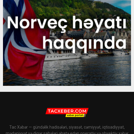
Tac Xəbər — gündəlik hadisələri, siyasət, cəmiyyət, iqtisadiyyat,
mədəniyyət və digər sahələri əhatə edən operativ və obyektiv xəbər