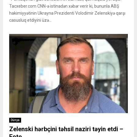
Tacxeber.com CNN-ə istinadən xəbər verir ki, bununla ABŞ
hakimiyyətinin Ukrayna Prezidenti Volodimir Zelenskiyə qarşı
casusluq etdiyini üzə...
Dünya
Zelenski hərbçini təhsil naziri təyin etdi –
Foto