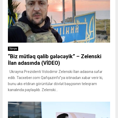
Dünya
“Biz mütləq qalib gələcəyik” – Zelenski
İlan adasında (VİDEO)
Ukrayna Prezidenti Volodimir Zelenski İlan adasına səfər
edib. Tacxeber.com Qafqazinfo”ya istinadən xəbər verir ki,
bunu əks etdirən görüntülər dövlət başçısının teleqram
kanalında paylaşılıb. Zelenski...