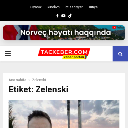
Siyasət
Gündəm
İqtisadiyyat
Dünya
Facebook
Youtube
PRIMARY
MENU
Ana səhifə
Zelenski
Etiket: Zelenski