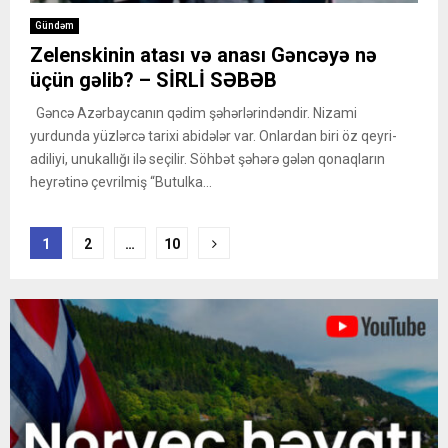
Gündəm
Zelenskinin atası və anası Gəncəyə nə
üçün gəlib? – SİRLİ SƏBƏB
Gəncə Azərbaycanın qədim şəhərlərindəndir. Nizami
yurdunda yüzlərcə tarixi abidələr var. Onlardan biri öz qeyri-
adiliyi, unukallığı ilə seçilir. Söhbət şəhərə gələn qonaqların
heyrətinə çevrilmiş “Butulka...
Posts
1
2
…
10
pagination