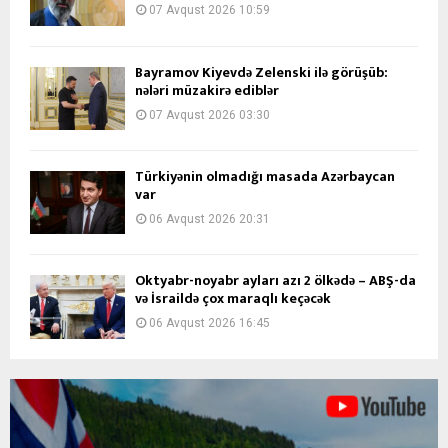
07 Avqust 2026 10:59
Bayramov Kiyevdə Zelenski ilə görüşüb:
nələri müzakirə ediblər
07 Avqust 2026 03:30
Türkiyənin olmadığı masada Azərbaycan
var
06 Avqust 2026 20:31
Oktyabr-noyabr ayları azı 2 ölkədə – ABŞ-da
və İsraildə çox maraqlı keçəcək
06 Avqust 2026 16:45