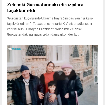
Zelenski Gürcüstandakı etirazçılara
təşəkkür etdi
“Gürcüstan küçələrində Ukrayna bayrağını daşıyan hər kəsə
təşəkkür edirəm”. Tacxeber.com xarici KİV-ə istinadla xəbər
verir ki, bunu Ukrayna Prezidenti Volodimir Zelenski
Gürcüstandakı nümayişlərdən danışarkən deyib....