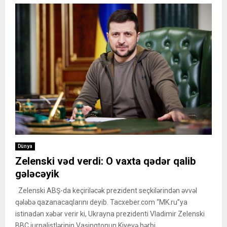
Dünya
Zelenski vəd verdi: O vaxta qədər qalib
gələcəyik
Zelenski ABŞ-da keçiriləcək prezident seçkilərindən əvvəl
qələbə qazanacaqlarını deyib. Tacxeber.com “MK.ru”ya
istinadən xəbər verir ki, Ukrayna prezidenti Vladimir Zelenski
BBC jurnalistlərinin Vaşinqtonun Kiyevə hərbi...