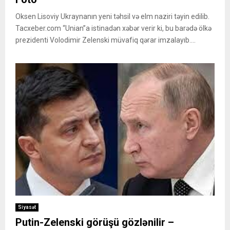
Oksen Lisoviy Ukraynanın yeni təhsil və elm naziri təyin edilib.
Tacxeber.com “Unian”a istinadən xəbər verir ki, bu barədə ölkə
prezidenti Volodimir Zelenski müvafiq qərar imzalayıb....
Siyasət
Putin-Zelenski görüşü gözlənilir –