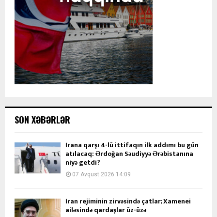
SON XƏBƏRLƏR
İrana qarşı 4-lü ittifaqın ilk addımı bu gün
atılacaq: Ərdoğan Səudiyyə Ərəbistanına
niyə getdi?
07 Avqust 2026 14:09
İran rejiminin zirvəsində çatlar; Xamenei
ailəsində qardaşlar üz-üzə