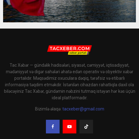
Tac Xəbər — gündəlik hadisələri, siyasət, cəmiyyət, iqtisadiyyat,
mədəniyyət və digər sahələri əhatə edən operativ və obyektiv xəbər
portalıdır. Məqsədimiz oxuculara dəqiq, tərəfsiz və etibarlı
informasiya təqdim etməkdir. İstənilən cihazdan rahatlıqla daxil ola
biləcəyiniz Tac Xəbər, gündəmin nəbzini tutmaq istəyən hər kəs üçün
ideal platformadır.
Bizimlə əlaqə:
tacxeber@gmail.com