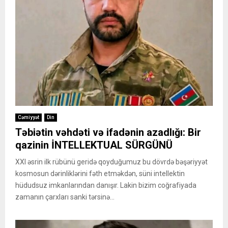
Cəmiyyət
Din
Təbiətin vəhdəti və ifadənin azadlığı: Bir
qazinin İNTELLEKTUAL SÜRGÜNÜ
XXI əsrin ilk rübünü geridə qoyduğumuz bu dövrdə bəşəriyyət
kosmosun dərinliklərini fəth etməkdən, süni intellektin
hüdudsuz imkanlarından danışır. Lakin bizim coğrafiyada
zamanın çarxları sanki tərsinə...