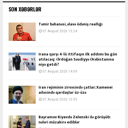
SON XƏBƏRLƏR
Təmir bəhanəsi, əlavə ödəniş reallığı
07 Avqust 2026 15:24
İrana qarşı 4-lü ittifaqın ilk addımı bu gün
atılacaq: Ərdoğan Səudiyyə Ərəbistanına
niyə getdi?
07 Avqust 2026 14:09
İran rejiminin zirvəsində çatlar; Xamenei
ailəsində qardaşlar üz-üzə
07 Avqust 2026 10:59
Bayramov Kiyevdə Zelenski ilə görüşüb:
nələri müzakirə ediblər