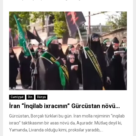
Cəmiyyət
Din
Dünya
İran “İnqilab ixracının” Gürcüstan növü…
Gürcüstan, Borçalı türkləri bu gün. İran molla rejiminin “inqilab
ixracı” taktikasının bir əsas növü də, Aşuradır. Mütləq deyil ki,
Yəməndə, Livanda olduğu kimi, proksilər yaradıb,...