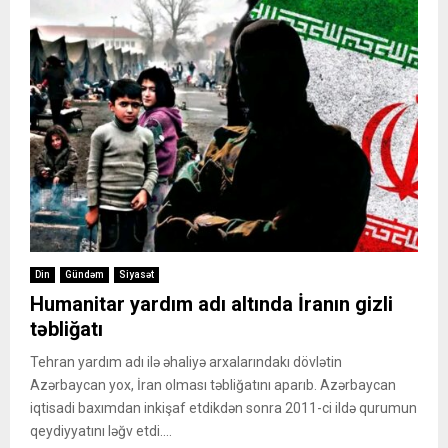
Din
Gündəm
Siyasət
Humanitar yardım adı altında İranın gizli
təbliğatı
Tehran yardım adı ilə əhaliyə arxalarındakı dövlətin
Azərbaycan yox, İran olması təbliğatını aparıb. Azərbaycan
iqtisadi baxımdan inkişaf etdikdən sonra 2011-ci ildə qurumun
qeydiyyatını ləğv etdi....