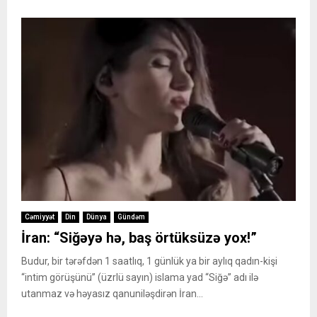
Cəmiyyət
Din
Dünya
Gündəm
İran: “Siğəyə hə, baş örtüksüzə yox!”
Budur, bir tərəfdən 1 saatlıq, 1 günlük ya bir aylıq qadın-kişi
“intim görüşünü” (üzrlü sayın) islama yad “Siğə” adı ilə
utanmaz və həyasız qanuniləşdirən İran...