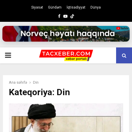
Siyasət
Gündəm
İqtisadiyyat
Dünya
Facebook
Youtube
PRIMARY
MENU
Ana səhifə
Din
Kateqoriya: Din