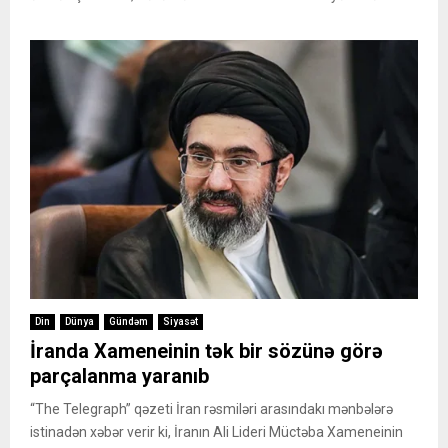
Din
Dünya
Gündəm
Siyasət
İranda Xameneinin tək bir sözünə görə
parçalanma yaranıb
“The Telegraph” qəzeti İran rəsmiləri arasındakı mənbələrə
istinadən xəbər verir ki, İranın Ali Lideri Müctəba Xameneinin