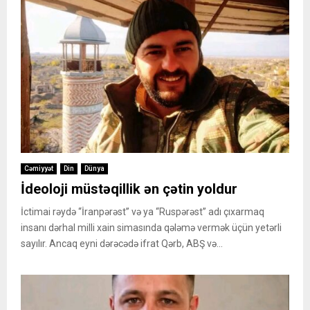
Cəmiyyət
Din
Dünya
İdeoloji müstəqillik ən çətin yoldur
İctimai rəydə “İranpərəst” və ya “Ruspərəst” adı çıxarmaq
insanı dərhal milli xain simasında qələmə vermək üçün yetərli
sayılır. Ancaq eyni dərəcədə ifrat Qərb, ABŞ və...