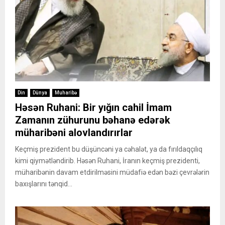
Din
Dünya
Muharibə
Həsən Ruhani: Bir yığın cahil İmam
Zamanın zühurunu bəhanə edərək
müharibəni alovlandırırlar
Keçmiş prezident bu düşüncəni ya cəhalət, ya da fırıldaqçılıq
kimi qiymətləndirib. Həsən Ruhani, İranın keçmiş prezidenti,
müharibənin davam etdirilməsini müdafiə edən bəzi çevrələrin
baxışlarını tənqid...