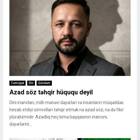
Cəmiyyət
Din
Gündəm
Azad söz təhqir hüququ deyil
Dini inancları, milli-mənəvi dəyərləri və insanların müqəddəs
hesab etdiyi simvolları təhqir etmək nə azad söz, nə də fikir
plüralizmidir. Azadlıq heç kimə başqasının inancını,
dəyərlərini...