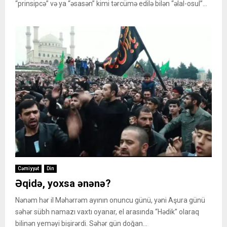
“prinsipcə” və ya “əsasən” kimi tərcümə edilə bilən “əlal-osul”...
Cəmiyyət
Din
Əqidə, yoxsa ənənə?
Nənəm hər il Məhərrəm ayının onuncu günü, yəni Aşura günü
səhər sübh namazı vaxtı oyanar, el arasında “Hədik” olaraq
bilinən yeməyi bişirərdi. Səhər gün doğan...