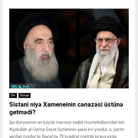
Din
Dünya
Sistani niyə Xameneinin cənazəsi üstünə
getmədi?
Şiə dünyasının ən böyük mərceyi-təqlid müctehidlərindən biri
Ayətullah əl-Üzma Seyid Sistaninin şəxsi evi yoxdur, o, yarım
əsrdən çoxdur ki, Nəcəfdə 70 kvadrat metrlik kirayə evdə...