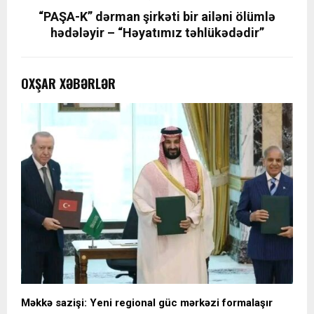
“PAŞA-K” dərman şirkəti bir ailəni ölümlə
hədələyir – “Həyatımız təhlükədədir”
OXŞAR XƏBƏRLƏR
Məkkə sazişi: Yeni regional güc mərkəzi formalaşır