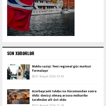
SON XƏBƏRLƏR
Məkkə sazişi: Yeni regional güc mərkəzi
formalaşır
07 Avqust 2026 23:43
Azərbaycanlı tələbə rus hücumundan sonra
öldü: dənizçi olmaq arzusu müharibə
tərəfindən alt-üst oldu
07 Avqust 2026 21:18