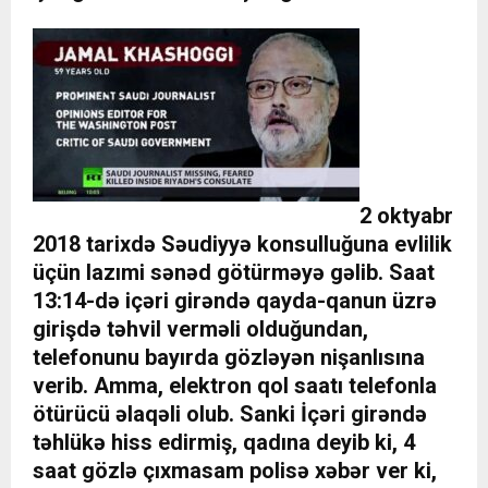
2 oktyabr
2018 tarixdə Səudiyyə konsulluğuna evlilik
üçün lazımi sənəd götürməyə gəlib. Saat
13:14-də içəri girəndə qayda-qanun üzrə
girişdə təhvil verməli olduğundan,
telefonunu bayırda gözləyən nişanlısına
verib. Amma, elektron qol saatı telefonla
ötürücü əlaqəli olub. Sanki İçəri girəndə
təhlükə hiss edirmiş, qadına deyib ki, 4
saat gözlə çıxmasam polisə xəbər ver ki,