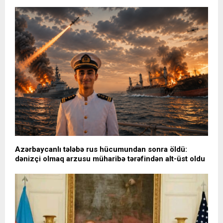
Azərbaycanlı tələbə rus hücumundan sonra öldü:
dənizçi olmaq arzusu müharibə tərəfindən alt-üst oldu