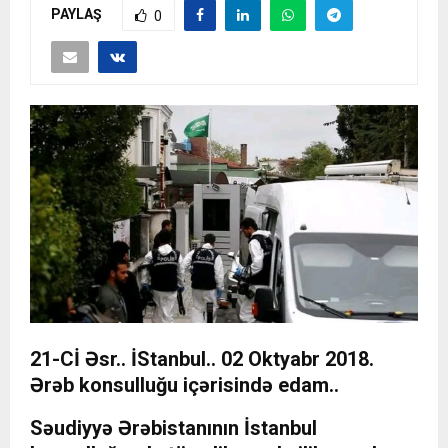
PAYLAŞ
0
21-Cİ Əsr.. İStanbul.. 02 Oktyabr 2018.
Ərəb konsulluğu içərisində edam..
Səudiyyə Ərəbistanının İstanbul