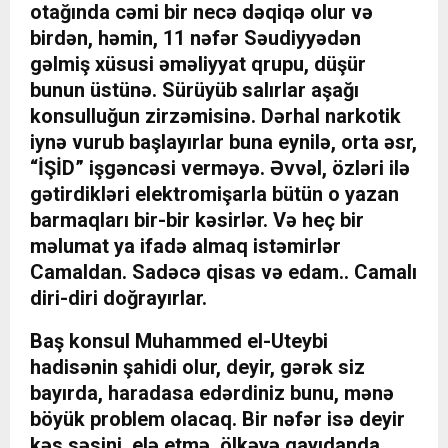
otağında cəmi bir necə dəqiqə olur və
birdən, həmin, 11 nəfər Səudiyyədən
gəlmiş xüsusi əməliyyat qrupu, düşür
bunun üstünə. Sürüyüb salırlar aşağı
konsulluğun zirzəmisinə. Dərhal narkotik
iynə vurub başlayırlar buna eynilə, orta əsr,
“İŞİD” işgəncəsi verməyə. Əvvəl, özləri ilə
gətirdikləri elektromişarla bütün o yazan
barmaqları bir-bir kəsirlər. Və heç bir
məlumat ya ifadə almaq istəmirlər
Camaldan. Sadəcə qisas və edam.. Camalı
diri-diri doğrayırlar.
Baş konsul Muhammed el-Uteybi
hadisənin şahidi olur, deyir, gərək siz
bayırda, haradasa edərdiniz bunu, mənə
böyük problem olacaq. Bir nəfər isə deyir
kəs səsini, elə etmə, ölkəyə qayıdanda