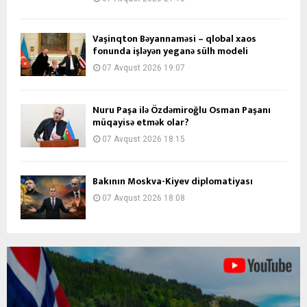
Vaşinqton Bəyannaməsi – qlobal xaos
fonunda işləyən yeganə sülh modeli
07 Avqust 2026 19:07
Nuru Paşa ilə Özdəmiroğlu Osman Paşanı
müqayisə etmək olar?
07 Avqust 2026 18:15
Bakının Moskva-Kiyev diplomatiyası
07 Avqust 2026 18:08