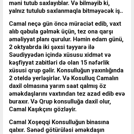
məni tutub saxlayıblar. Və bilməyib ki,
yalnız tutulub saxlanmaqla bitməyəcək iş..
Camal neçə gün öncə müraciət edib, vaxt
alıb qəbula gəlmək üçün, tez ona qarşı
əməliyyat planı qurulur. Həmin edam günü,
2 oktyabrda iki şəxsi təyyarə ilə
Səudiyyədən içində xüsusu xidmət və
kəşfiyyat zabitləri də olan 15 nəfərlik
xüsusi qrup gəlir. Konsulluğun yaxınlığında
2 oteldə yerləşirlər. Və Kosulluq Camalın
daxil olmasına yarım saat qalmış öz
əməkdaşlarını vaxtından tez azad edib evə
buraxır. Və Qrup konsulluğa daxil olur,
Camal Kaşıkçını gözləyir.
Camal Xoşeqqi Konsulluğun binasına
qalxır. Sənəd götürüləsi əməkdaşın