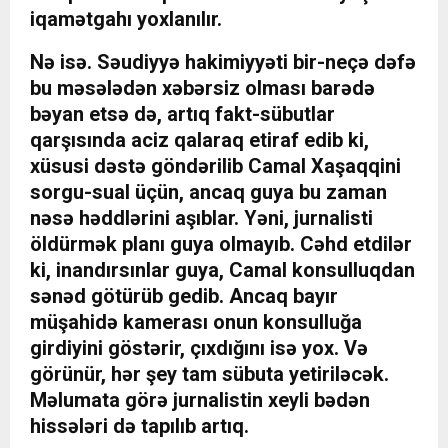
iqamətgahı yoxlanılır.
Nə isə. Səudiyyə hakimiyyəti bir-neçə dəfə
bu məsələdən xəbərsiz olması barədə
bəyan etsə də, artıq fakt-sübutlar
qarşısında aciz qalaraq etiraf edib ki,
xüsusi dəstə göndərilib Camal Xaşaqqini
sorgu-sual üçün, ancaq guya bu zaman
nəsə həddlərini aşıblar. Yəni, jurnalisti
öldürmək planı guya olmayıb. Cəhd etdilər
ki, inandırsınlar guya, Camal konsulluqdan
sənəd götürüb gedib. Ancaq bayır
müşahidə kamerası onun konsulluğa
girdiyini göstərir, çıxdığını isə yox. Və
görünür, hər şey tam sübuta yetiriləcək.
Məlumata görə jurnalistin xeyli bədən
hissələri də tapılıb artıq.