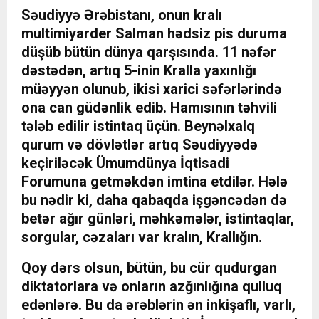
Səudiyyə Ərəbistanı, onun kralı
multimiyarder Salman hədsiz pis duruma
düşüb bütün dünya qarşısında. 11 nəfər
dəstədən, artıq 5-inin Kralla yaxınlığı
müəyyən olunub, ikisi xarici səfərlərində
ona can güdənlik edib. Hamısının təhvili
tələb edilir istintaq üçün. Beynəlxalq
qurum və dövlətlər artıq Səudiyyədə
keçiriləcək Ümumdünya İqtisadi
Forumuna getməkdən imtina etdilər. Hələ
bu nədir ki, daha qabaqda işgəncədən də
betər ağır günləri, məhkəmələr, istintaqlar,
sorgular, cəzaları var kralın, Krallığın.
Qoy dərs olsun, bütün, bu cür qudurgan
diktatorlara və onların azğınlığına qulluq
edənlərə. Bu da ərəblərin ən inkişaflı, varlı,