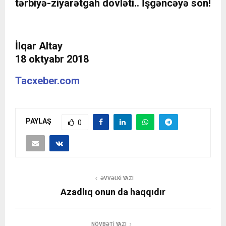
tərbiyə-ziyarətgah dövləti.. İşgəncəyə son!
İlqar Altay
18 oktyabr 2018
Tacxeber.com
PAYLAŞ
0
ƏVVƏLKI YAZI
Azadlıq onun da haqqıdır
NÖVBƏTI YAZI