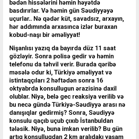
bədən hissələrini həmin həyətdə
basdırırlar. Və həmin gün Səudiyyəyə
uçurlar.. Nə qədər küt, savadsız, arxayın,
hər addımında arxasınca izlər buraxan
kobud-naşı bir əməliyyat!
Nişanlısı yazıq da bayırda düz 11 saat
gözləyir. Sonra polisə gedir və həmin
telefonu da təhvil verir. Burada qəribə
məsələ odur ki, Türkiyə əməliyyat və
istintaqçıları 2 həftədən sonra 16
oktyabrda konsullugun ərazisinə daxil
olublar. Niyə, belə gec reaksiya verilib və
bu necə gündə Türkiyə-Səudiyyə arası nə
danışıqlar gedirmiş? Sonra, Səudiyyə
konsulu qaçıb uçub çıxıb İstanbuldan
tələsik. Niyə, buna imkan verilib? Bu gün
artıq konsulluqdan 2 km aralıdakı yaşam