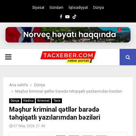
Siyasət
Gündəm
İqtisadiyyat
Dünya
Facebook
Youtube
PRIMARY
MENU
Ana səhifə
Dünya
Məşhur kriminal qətllər barədə təhqiqatlı yazılarımdan bəziləri
Dünya
Hadisə
Kriminal
Tarix
Məşhur kriminal qətllər barədə
təhqiqatlı yazılarımdan bəziləri
07 May 2026 21:40