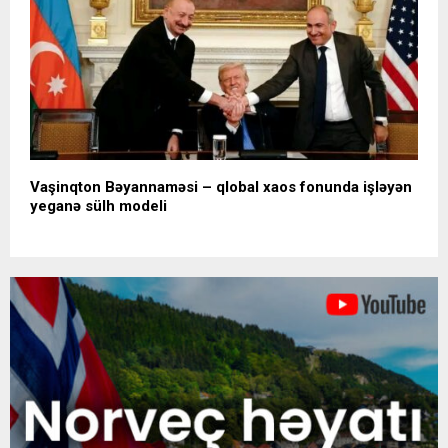
Vaşinqton Bəyannaməsi – qlobal xaos fonunda işləyən
yeganə sülh modeli