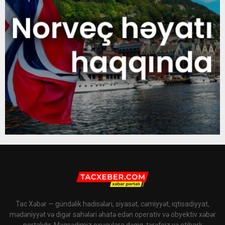
Tac Xəbər — gündəlik hadisələri, siyasət, cəmiyyət, iqtisadiyyat,
mədəniyyət və digər sahələri əhatə edən operativ və obyektiv xəbər