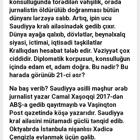
konsulluğunda törədilən vəhşilik, orada
jurnalistin öldürülüb doğranması bütün
dünyanı lərzəyə salıb. Artıq, ipin ucu
Səudiyyə kralı ailəsinədək gedib çıxır.
Dünya ayağa qalxıb, dövlətlər, beynəlxalq
siyasi, ictimai, iqtisadi təşkilatlar
Krallıqdan hesabat tələb edir. Vəziyyət çox
ciddidir. Diplomatik korpusun, konsulluğun
içində edam et, adam doğra. Bu nədir? Bu
harada görünüb 21-ci əsr?
Nə baş verib? Səudiyyə əsilli məşhur ərəb
jurnalist yazar Camal Xaşoqqi 2017-dən
ABŞ-a gedib qayıtmayıb və Vaşinqton
Post qəzetində köşə yazarıdır. Səudiyyə
kral ailəsini mütəmadi güclü tənqid edib.
Oktyabrda İstanbula nişanlısı Xədicə
Çengizlə evlənmək üçün gəlib.