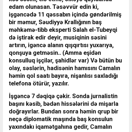
edam olunasan. Təsəvvür edin ki,
işgəncədə 11 qəssabın içində gøndərilmiş
bir məmur, Səudiyyə Krallığının baş
məhkəmə-tibb eksperti Salah el-Tubeyqi
də iştirak edir deyir, musiqinin səsini
artırın, igəncə alanın qışqırtısı yuxarıya,
qonşuya getməsin.. (Amma eşidən
konsulluq işçilər, şahidlər var) Və bütün bu
olay, səslərin, hadisənin hamısını Camalın
həmin qol saatı bayıra, nişanlısı saxladığı
telefona ötürür, yazılır.
İşgəncə 7 dəqiqə çəkir. Sonda jurnalistin
başını kəsib, bədən hissələrini də mişarla
doğrayırlar. Bundan sonra həmin qrup bir
neçə diplomatik maşında baş konsulun
yaxındakı iqamətgahına gedir, Camalın