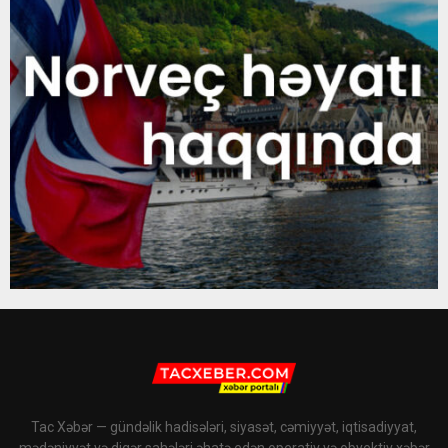
Tac Xəbər — gündəlik hadisələri, siyasət, cəmiyyət, iqtisadiyyat,