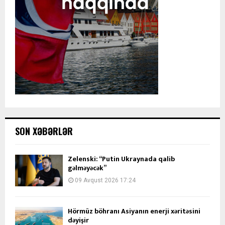
SON XƏBƏRLƏR
Zelenski: “Putin Ukraynada qalib
gəlməyəcək”
09 Avqust 2026 17:24
Hörmüz böhranı Asiyanın enerji xəritəsini
dəyişir