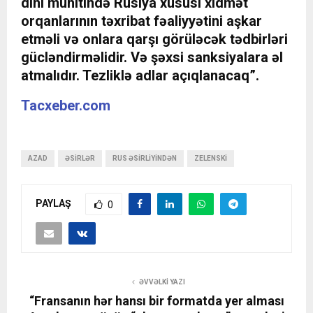
dini mühitində Rusiya xüsusi xidmət
orqanlarının təxribat fəaliyyətini aşkar
etməli və onlara qarşı görüləcək tədbirləri
gücləndirməlidir. Və şəxsi sanksiyalara əl
atmalıdır. Tezliklə adlar açıqlanacaq”.
Tacxeber.com
AZAD
ƏSIRLƏR
RUS ƏSIRLIYINDƏN
ZELENSKI
PAYLAŞ
0
ƏVVƏLKI YAZI
“Fransanın hər hansı bir formatda yer alması