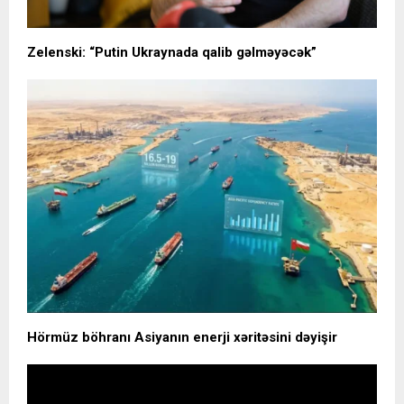
Zelenski: “Putin Ukraynada qalib gəlməyəcək”
Hörmüz böhranı Asiyanın enerji xəritəsini dəyişir