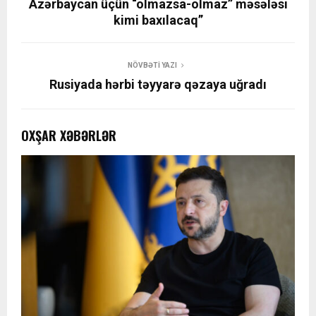
Azərbaycan üçün “olmazsa-olmaz” məsələsi
kimi baxılacaq”
NÖVBƏTI YAZI
Rusiyada hərbi təyyarə qəzaya uğradı
OXŞAR XƏBƏRLƏR