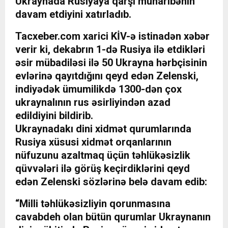
Ukraynada Rusiyaya qarşı müharibənin
davam etdiyini xatırladıb.
Tacxeber.com
xarici KİV-ə istinadən xəbər
verir ki, dekabrın 1-də Rusiya ilə etdikləri
əsir mübadiləsi ilə 50 Ukrayna hərbçisinin
evlərinə qayıtdığını qeyd edən Zelenski,
indiyədək ümumilikdə 1300-dən çox
ukraynalının rus əsirliyindən azad
edildiyini bildirib.
Ukraynadakı dini xidmət qurumlarında
Rusiya xüsusi xidmət orqanlarının
nüfuzunu azaltmaq üçün təhlükəsizlik
qüvvələri ilə görüş keçirdiklərini qeyd
edən Zelenski sözlərinə belə davam edib:
“Milli təhlükəsizliyin qorunmasına
cavabdeh olan bütün qurumlar Ukraynanın