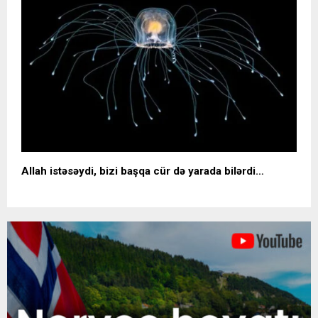
Allah istəsəydi, bizi başqa cür də yarada bilərdi…