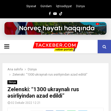
Siyasət
Gündəm
İqtisadiyyat
Dünya
Facebook
Youtube
PRIMARY
MENU
Ana səhifə
Dünya
Zelenski: “1300 ukraynalı rus əsirliyindən azad edildi”
Dünya
Zelenski: “1300 ukraynalı rus
əsirliyindən azad edildi”
02 Dekabr 2022 12:21