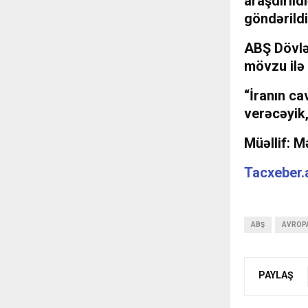
araşdırıld
göndərildi
ABŞ Dövlə
mövzu ilə 
“İranın ca
verəcəyik,
Müəllif: 
Tacxeber.
ABŞ
AVROP
PAYLAŞ