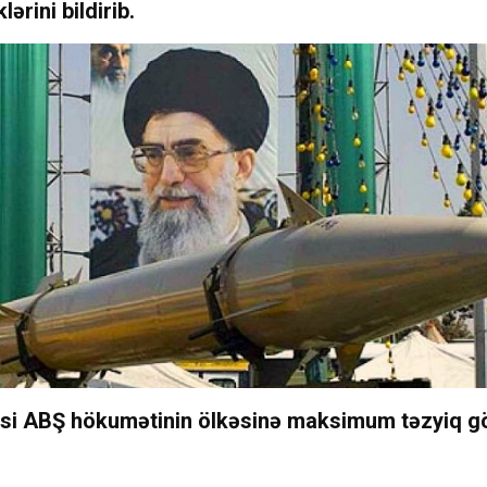
ərini bildirib.
isi ABŞ hökumətinin ölkəsinə maksimum təzyiq gö