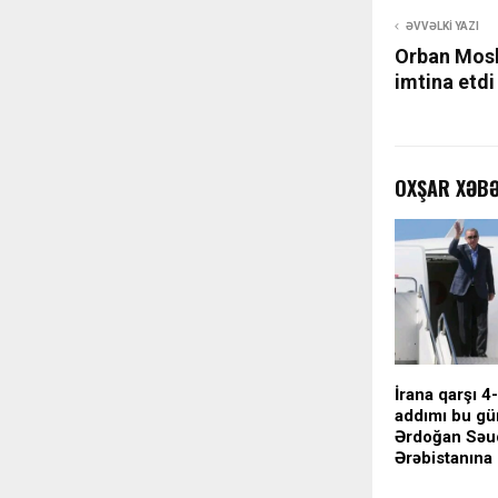
ƏVVƏLKI YAZI
Orban Mosk
imtina etdi
OXŞAR XƏB
İrana qarşı 4-l
addımı bu gün
Ərdoğan Səu
Ərəbistanına 