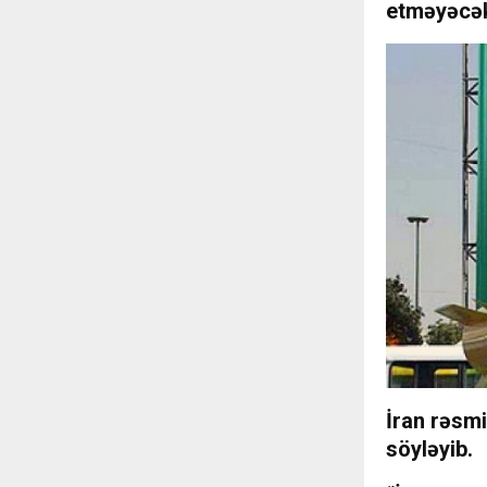
etməyəcəkl
İran rəsm
söyləyib.