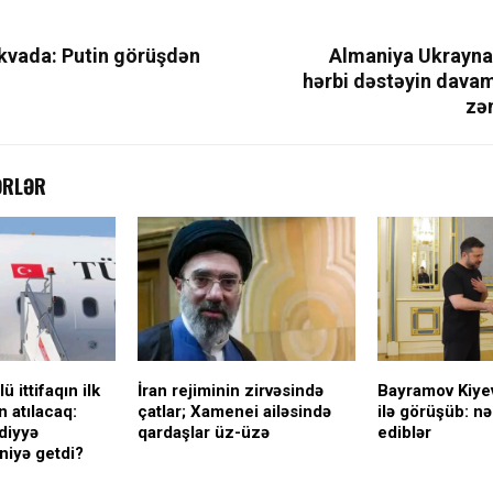
vada: Putin görüşdən
Almaniya Ukraynay
hərbi dəstəyin dava
zə
ƏRLƏR
ü ittifaqın ilk
İran rejiminin zirvəsində
Bayramov Kiye
 atılacaq:
çatlar; Xamenei ailəsində
ilə görüşüb: nə
diyyə
qardaşlar üz-üzə
ediblər
niyə getdi?