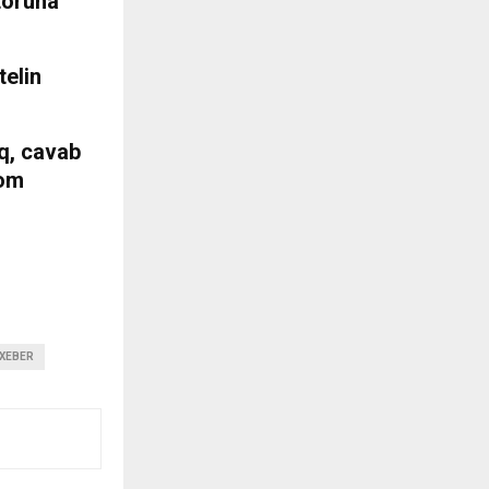
toruna
elin
ıq, cavab
com
XEBER