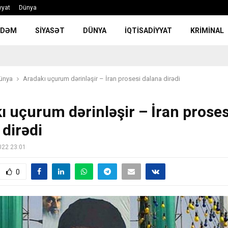
yyat
Dünya
NDƏM
SIYASƏT
DÜNYA
İQTISADIYYAT
KRIMINAL
ünya
Aradakı uçurum dərinləşir – İran prosesi dalana dirədi
ı uçurum dərinləşir – İran proses
 dirədi
022 23:01
0