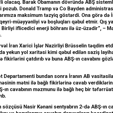
irli olacaq. Barak Obamanın dövründə ABŞ sisteml
i pozub. Donald Tramp və Co Bayden administrasi
arımıza maksimum təzyiq göstərdi. Ona görə də İ
eyri-müəyyənliyi və boşluqları qəbul etmir. Qış ya
Birliyi iflicedici enerji böhranı ilə üz-üzədir”, – M
.
əl İran Xarici İşlər Nazirliyi Brüsselin təqdim etd
da yekun yol xəritəsi kimi qəbul edilən saziş layihə
ə fikirlərini çatdırıb və buna ABŞ-ın cavabını gözl
t Departamenti bundan sonra İranın AB vasitəsil
həsinin mətni ilə bağlı fikirlərinə cavab verdiklərini
ın cavabının məzmunu ilə bağlı heç bir təfərrüat
ıb.
in sözçüsü Nasir Kənani sentyabrın 2-də ABŞ-ın c