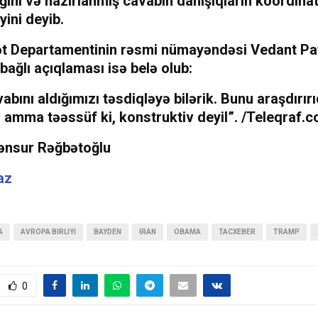
ığını və hazırlanmış cavabın danışıqların koordina
yini deyib.
t Departamentinin rəsmi nümayəndəsi Vedant Pat
bağlı açıqlaması isə belə olub:
vabını aldığımızı təsdiqləyə bilərik. Bunu araşdırır
 amma təəssüf ki, konstruktiv deyil”. /Teleqraf.
Mənsur Rəğbətoğlu
az
A
AVROPA BIRLIYI
BAYDEN
İRAN
OBAMA
TACXEBER
TRAMP
0