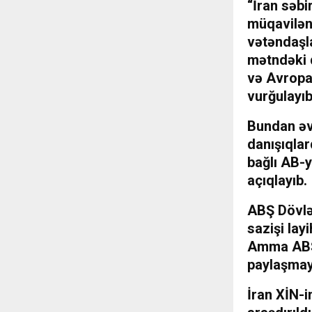
“İran səb
müqavilən
vətəndaşl
mətndəki q
və Avropa 
vurğulayıb
Bundan əvv
danışıqlar
bağlı AB-y
açıqlayıb.
ABŞ Dövlə
sazişi layi
Amma ABŞ-
paylaşmay
İran XİN-