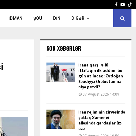
Facebook
Yout
İDMAN
ŞOU
DIN
DIGƏR
SON XƏBƏRLƏR
i
İrana qarşı 4-lü
ittifaqın ilk addımı bu
gün atılacaq: Ərdoğan
Səudiyyə Ərəbistanına
niyə getdi?
07 Avqust 2026 14:09
İran rejiminin zirvəsində
çatlar; Xamenei
ailəsində qardaşlar üz-
üzə