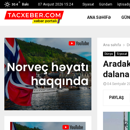
C
Bakı
07 Avqust 2026 15:24
Siyasət
Gündəm
İqtisadi
30.4
ANA SƏHIFƏ
GÜ
Ana səhifə
D
Dünya
Siyasət
Aradak
dalana
04 Sentyabr 2
PAYLAŞ