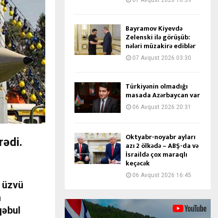
07 Avqust 2026 10:59
Bayramov Kiyevdə
Zelenski ilə görüşüb:
nələri müzakirə ediblər
07 Avqust 2026 03:30
Türkiyənin olmadığı
masada Azərbaycan var
06 Avqust 2026 20:31
Oktyabr-noyabr ayları
rədi.
azı 2 ölkədə – ABŞ-da və
İsraildə çox maraqlı
keçəcək
06 Avqust 2026 16:45
n üzvü
n
qəbul