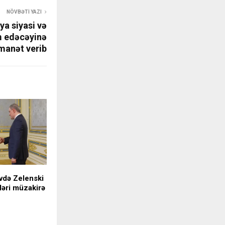
NÖVBƏTI YAZI
a siyasi və
m edəcəyinə
manət verib
vdə Zelenski
ləri müzakirə