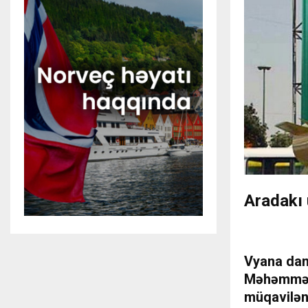
Aradakı 
Vyana dan
Məhəmməd 
müqaviləni