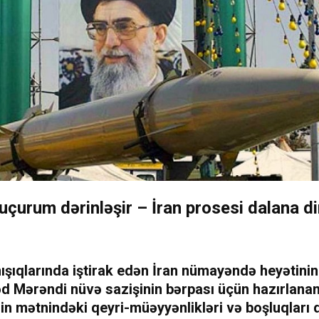
uçurum dərinləşir – İran prosesi dalana di
ışıqlarında iştirak edən İran nümayəndə heyətini
Mərəndi nüvə sazişinin bərpası üçün hazırlana
n mətnindəki qeyri-müəyyənlikləri və boşluqları 