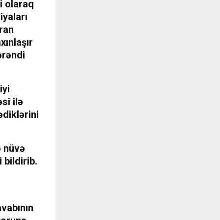
i olaraq
yaları
ran
xınlaşır
ərəndi
iyi
si ilə
ədiklərini
ə nüvə
 bildirib.
avabının