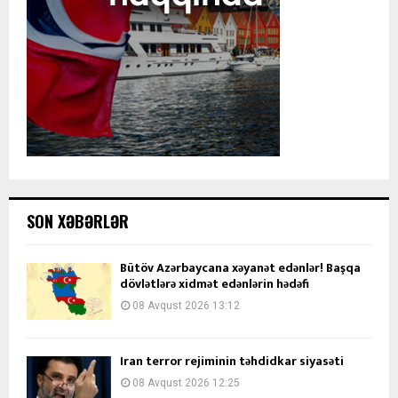
SON XƏBƏRLƏR
Bütöv Azərbaycana xəyanət edənlər! Başqa
dövlətlərə xidmət edənlərin hədəfi
08 Avqust 2026 13:12
İran terror rejiminin təhdidkar siyasəti
08 Avqust 2026 12:25