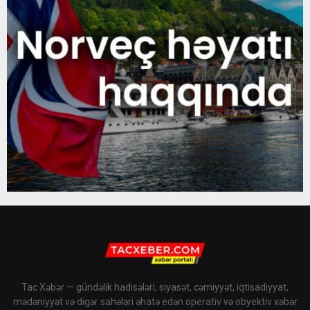
Tac Xəbər — gündəlik hadisələri, siyasət, cəmiyyət, iqtisadiyyat,
mədəniyyət və digər sahələri əhatə edən operativ və obyektiv xəbər