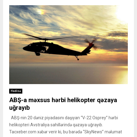
Hadisə
ABŞ-a məxsus hərbi helikopter qəzaya
uğrayıb
ABŞ-nin 20 dəniz piyadasını daşıyan “V-22 Osprey” hərbi
helikopteri Avstraliya sahillərində qəzaya uğrayıb.
Tacxeber.com xəbər verir ki, bu barədə “SkyNews” məlumat