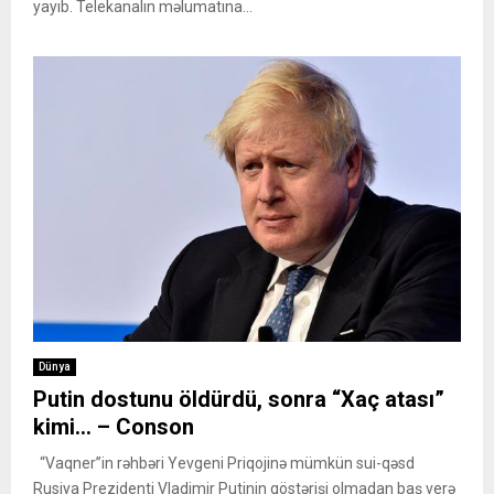
yayıb. Telekanalın məlumatına...
Dünya
Putin dostunu öldürdü, sonra “Xaç atası”
kimi… – Conson
“Vaqner”in rəhbəri Yevgeni Priqojinə mümkün sui-qəsd
Rusiya Prezidenti Vladimir Putinin göstərişi olmadan baş verə