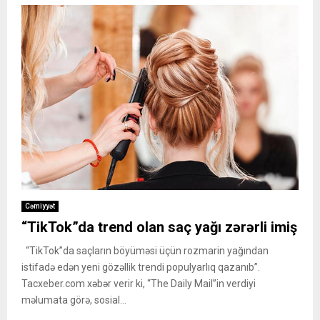
Cəmiyyət
“TikTok”da trend olan saç yağı zərərli imiş
“TikTok”da saçların böyüməsi üçün rozmarin yağından
istifadə edən yeni gözəllik trendi populyarlıq qazanıb”.
Tacxeber.com xəbər verir ki, “The Daily Mail”in verdiyi
məlumata görə, sosial...