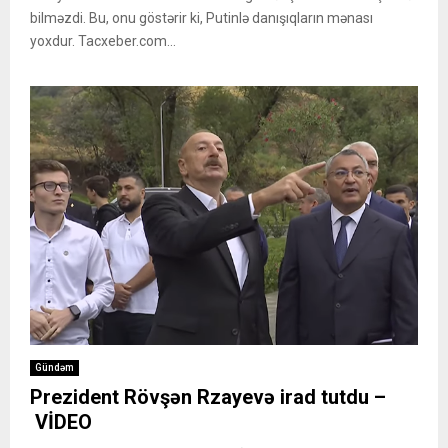
bilməzdi. Bu, onu göstərir ki, Putinlə danışıqların mənası
yoxdur. Tacxeber.com...
Gündəm
Prezident Rövşən Rzayevə irad tutdu –
VİDEO