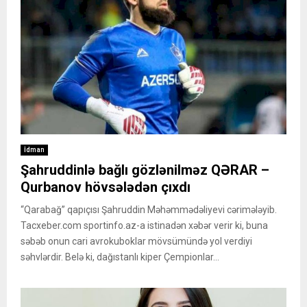
İdman
Şahruddinlə bağlı gözlənilməz QƏRAR –
Qurbanov hövsələdən çıxdı
“Qarabağ” qapıçısı Şahruddin Məhəmmədəliyevi cərimələyib.
Tacxeber.com sportinfo.az-a istinadən xəbər verir ki, buna
səbəb onun cari avrokuboklar mövsümündə yol verdiyi
səhvlərdir. Belə ki, dağıstanlı kiper Çempionlar...