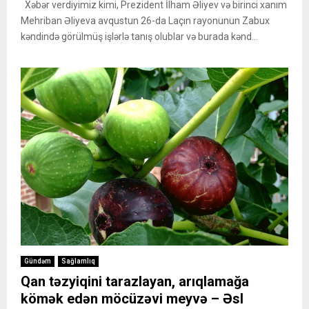
Xəbər verdiyimiz kimi, Prezident İlham Əliyev və birinci xanım
Mehriban Əliyeva avqustun 26-da Laçın rayonunun Zabux
kəndində görülmüş işlərlə tanış olublar və burada kənd...
Gündəm
Sağlamlıq
Qan təzyiqini tarazlayan, arıqlamağa
kömək edən möcüzəvi meyvə – Əsl