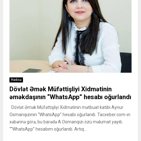
Hadisə
Dövlət Əmək Müfəttişliyi Xidmətinin
əməkdaşının “WhatsApp” hesabı oğurlandı
Dövlət Əmək Müfəttişliyi Xidmətinin mətbuat katibi Aynur
Osmanqızının “WhatsApp” hesabı oğurlanıb. Tacxeber.com-ın
xəbərinə görə, bu barədə A.Osmanqızı özü məlumat yayıb.
““WhatsApp” hesabım oğurlanıb. Artıq...