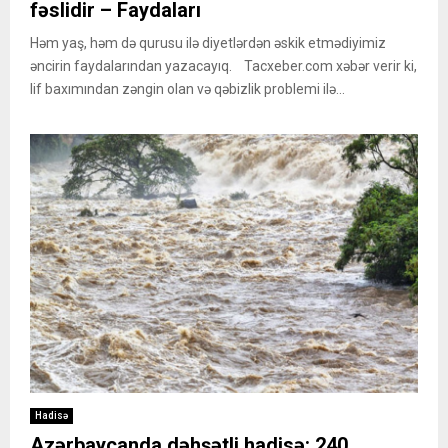
fəslidir – Faydaları
Həm yaş, həm də qurusu ilə diyetlərdən əskik etmədiyimiz
əncirin faydalarından yazacayıq. Tacxeber.com xəbər verir ki,
lif baxımından zəngin olan və qəbizlik problemi ilə...
Hadisə
Azərbaycanda dəhşətli hadisə: 240