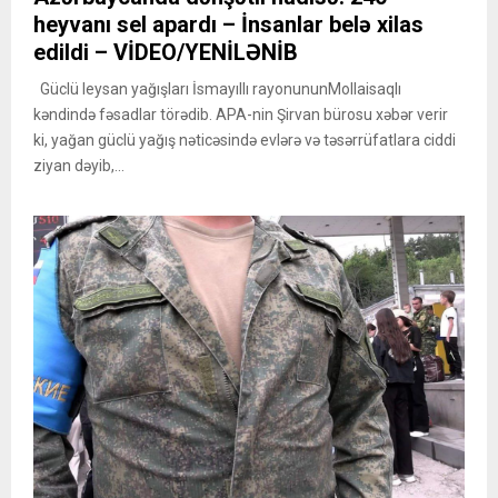
heyvanı sel apardı – İnsanlar belə xilas
edildi – VİDEO/YENİLƏNİB
Güclü leysan yağışları İsmayıllı rayonununMollaisaqlı
kəndində fəsadlar törədib. APA-nin Şirvan bürosu xəbər verir
ki, yağan güclü yağış nəticəsində evlərə və təsərrüfatlara ciddi
ziyan dəyib,...