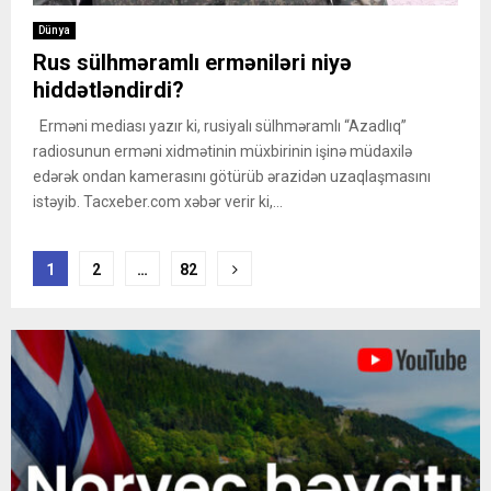
Dünya
Rus sülhməramlı erməniləri niyə
hiddətləndirdi?
Erməni mediası yazır ki, rusiyalı sülhməramlı “Azadlıq”
radiosunun erməni xidmətinin müxbirinin işinə müdaxilə
edərək ondan kamerasını götürüb ərazidən uzaqlaşmasını
istəyib. Tacxeber.com xəbər verir ki,...
Posts
1
2
…
82
pagination