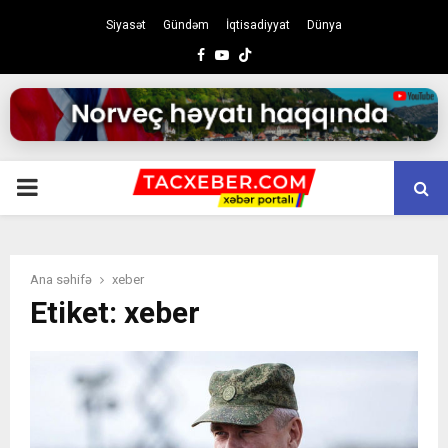
Siyasət
Gündəm
İqtisadiyyat
Dünya
Facebook
Youtube
PRIMARY
MENU
Ana səhifə
xeber
Etiket: xeber