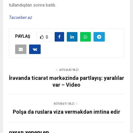
tullandıqdan sonra batıb.
Tacxeber.az
PAYLAŞ
0
ƏVVƏLKI YAZI
İrəvanda ticarət mərkəzində partlayış: yaralılar
var – Video
NÖVBƏTI YAZI
Polşa da ruslara viza verməkdən imtina edir