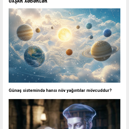
OXŞAR XƏBƏRLƏR
Günəş sistemində hansı növ yağıntılar mövcuddur?