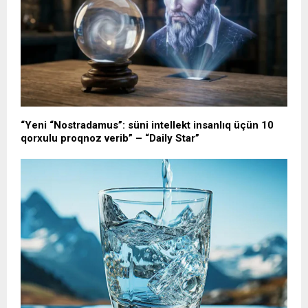
“Yeni “Nostradamus”: süni intellekt insanlıq üçün 10
qorxulu proqnoz verib” – “Daily Star”