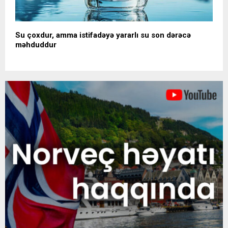
Su çoxdur, amma istifadəyə yararlı su son dərəcə
məhduddur