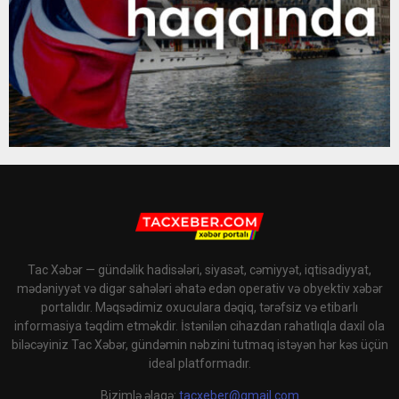
Tac Xəbər — gündəlik hadisələri, siyasət, cəmiyyət, iqtisadiyyat,
mədəniyyət və digər sahələri əhatə edən operativ və obyektiv xəbər
portalıdır. Məqsədimiz oxuculara dəqiq, tərəfsiz və etibarlı
informasiya təqdim etməkdir. İstənilən cihazdan rahatlıqla daxil ola
biləcəyiniz Tac Xəbər, gündəmin nəbzini tutmaq istəyən hər kəs üçün
ideal platformadır.
Bizimlə əlaqə:
tacxeber@gmail.com