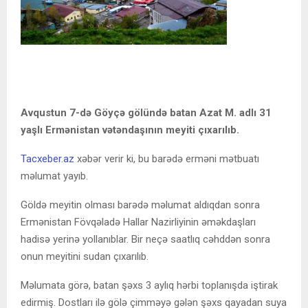
Avqustun 7-də Göyçə gölündə batan Azat M. adlı 31
yaşlı Ermənistan vətəndaşının meyiti çıxarılıb.
Tacxeber.az
xəbər verir ki, bu barədə erməni mətbuatı
məlumat yayıb.
Göldə meyitin olması barədə məlumat aldıqdan sonra
Ermənistan Fövqəladə Hallar Nazirliyinin əməkdaşları
hadisə yerinə yollanıblar. Bir neçə saatlıq cəhddən sonra
onun meyitini sudan çıxarılıb.
Məlumata görə, batan şəxs 3 aylıq hərbi toplanışda iştirak
edirmiş. Dostları ilə gölə çimməyə gələn şəxs qayadan suya