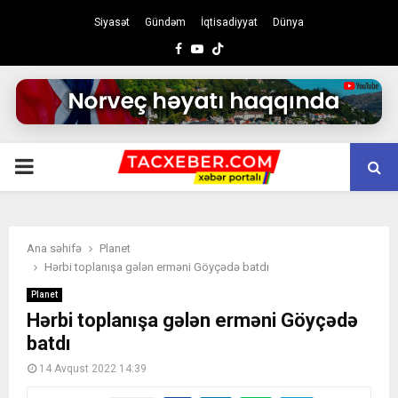
Siyasət
Gündəm
İqtisadiyyat
Dünya
Facebook
Youtube
PRIMARY
MENU
Ana səhifə
Planet
Hərbi toplanışa gələn erməni Göyçədə batdı
Planet
Hərbi toplanışa gələn erməni Göyçədə
batdı
14 Avqust 2022 14:39