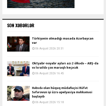
SON XƏBƏRLƏR
Türkiyənin olmadığı masada Azərbaycan
var
06 Avqust 2026 20:31
Oktyabr-noyabr ayları azı 2 ölkədə – ABŞ-da
və İsraildə çox maraqlı keçəcək
06 Avqust 2026 16:45
Həbsdə olan hüquq müdafiəçisi Rüfət
Səfərovun işi üzrə apelyasiya məhkəməsi
başlayıb
06 Avqust 2026 15:18