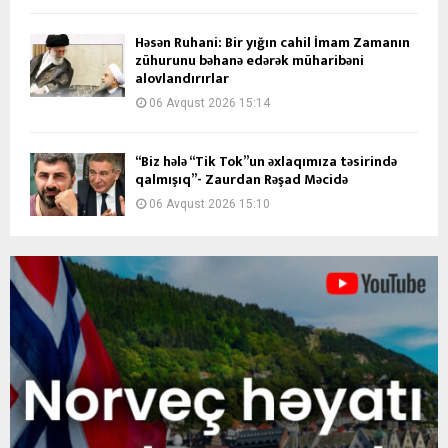
Həsən Ruhani: Bir yığın cahil İmam Zamanın
zühurunu bəhanə edərək müharibəni
alovlandırırlar
06 Avqust 2026 15:14
“Biz hələ “Tik Tok”un əxlaqımıza təsirində
qalmışıq”- Zaurdan Rəşad Məcidə
06 Avqust 2026 15:10