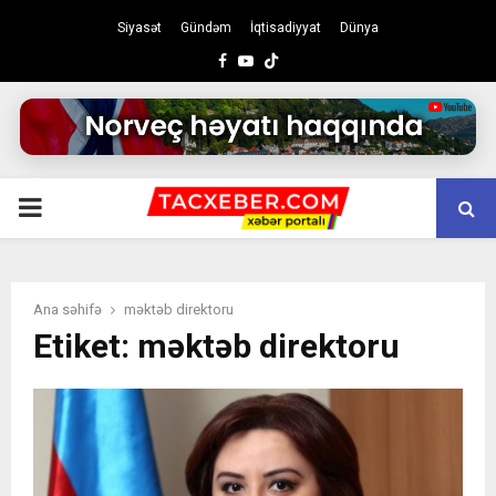
Siyasət
Gündəm
İqtisadiyyat
Dünya
Facebook
Youtube
PRIMARY
MENU
Ana səhifə
məktəb direktoru
Etiket: məktəb direktoru