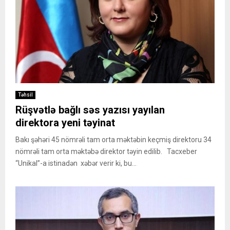
Təhsil
Rüşvətlə bağlı səs yazısı yayılan
direktora yeni təyinat
Bakı şəhəri 45 nömrəli tam orta məktəbin keçmiş direktoru 34
nömrəli tam orta məktəbə direktor təyin edilib. Tacxeber
“Unikal”-a istinadən xəbər verir ki, bu...