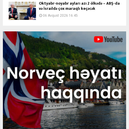
Oktyabr-noyabr ayları azı 2 ölkədə – ABŞ-da
və İsraildə çox maraqlı keçəcək
06 Avqust 2026 16:45