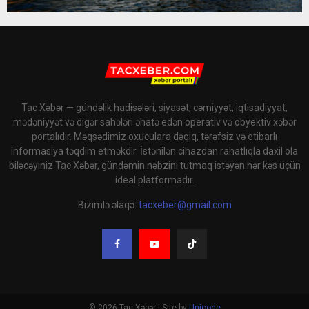
Tac Xəbər — gündəlik hadisələri, siyasət, cəmiyyət, iqtisadiyyat,
mədəniyyət və digər sahələri əhatə edən operativ və obyektiv xəbər
portalıdır. Məqsədimiz oxuculara dəqiq, tərəfsiz və etibarlı
informasiya təqdim etməkdir. İstənilən cihazdan rahatlıqla daxil ola
biləcəyiniz Tac Xəbər, gündəmin nəbzini tutmaq istəyən hər kəs üçün
ideal platformadır.
Bizimlə əlaqə:
tacxeber@gmail.com
© 2026 Tac Xəbər | Site by
Unicode