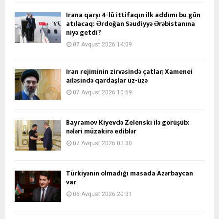
İrana qarşı 4-lü ittifaqın ilk addımı bu gün
atılacaq: Ərdoğan Səudiyyə Ərəbistanına
niyə getdi?
07 Avqust 2026 14:09
İran rejiminin zirvəsində çatlar; Xamenei
ailəsində qardaşlar üz-üzə
07 Avqust 2026 10:59
Bayramov Kiyevdə Zelenski ilə görüşüb:
nələri müzakirə ediblər
07 Avqust 2026 03:30
Türkiyənin olmadığı masada Azərbaycan
var
06 Avqust 2026 20:31