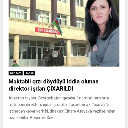
Gündəm
Təhsil
Məktəbli qızı döydüyü iddia olunan
direktor işdən ÇIXARILDI
Abşeron rayonu Ceyranbatan qəsəbə 1 nömrəli tam orta
məktəbin direktoru işdən çıxarılıb. Tacxeber.az “oxu.az”a
istinadən xəbər verir ki, direktor Çinarə Atayeva vəzifəsindən
azad edilib. Abşeron-Xızı...