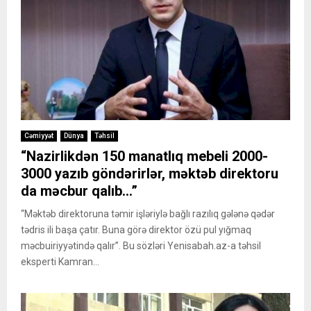
Cəmiyyət
Dünya
Təhsil
“Nazirlikdən 150 manatlıq mebeli 2000-
3000 yazıb göndərirlər, məktəb direktoru
da məcbur qalıb…”
“Məktəb direktoruna təmir işləriylə bağlı razılıq gələnə qədər
tədris ili başa çatır. Buna görə direktor özü pul yığmaq
məcbuiriyyətində qalır”. Bu sözləri Yenisabah.az-a təhsil
eksperti Kamran...