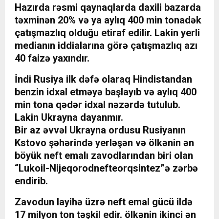
Hazırda rəsmi qaynaqlarda daxili bazarda
təxminən 20% və ya aylıq 400 min tonadək
çatışmazlıq olduğu etiraf edilir. Lakin yerli
medianın iddialarına görə çatışmazlıq azı
40 faizə yaxındır.
İndi Rusiya ilk dəfə olaraq Hindistandan
benzin idxal etməyə başlayıb və aylıq 400
min tona qədər idxal nəzərdə tutulub.
Lakin Ukrayna dayanmır.
Bir az əvvəl Ukrayna ordusu Rusiyanın
Kstovo şəhərində yerləşən və ölkənin ən
böyük neft emalı zavodlarından biri olan
“Lukoil-Nijeqorodnefteorqsintez”ə zərbə
endirib.
Zavodun layihə üzrə neft emal gücü ildə
17 milyon ton təşkil edir. ölkənin ikinci ən