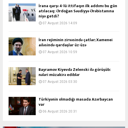
İrana qarşı 4-lü ittifaqın ilk addımı bu gün
atılacaq: Ərdoğan Səudiyyə Ərəbistanına
niyə getdi?
07 Avqust 2026 14:09
İran rejiminin zirvəsində çatlar; Xamenei
ailəsində qardaşlar üz-üzə
07 Avqust 2026 10:59
Bayramov Kiyevdə Zelenski ilə görüşüb:
nələri müzakirə ediblər
07 Avqust 2026 03:30
Türkiyənin olmadığı masada Azərbaycan
var
06 Avqust 2026 20:31