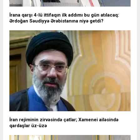
İrana qarşı 4-lü ittifaqın ilk addımı bu gün atılacaq:
Ərdoğan Səudiyyə Ərəbistanına niyə getdi?
İran rejiminin zirvəsində çatlar; Xamenei ailəsində
qardaşlar üz-üzə