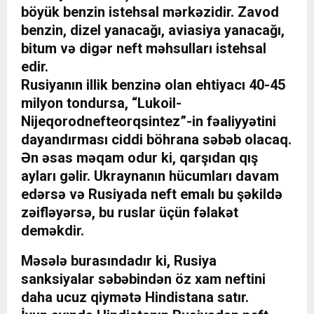
böyük benzin istehsal mərkəzidir. Zavod
benzin, dizel yanacağı, aviasiya yanacağı,
bitum və digər neft məhsulları istehsal
edir.
Rusiyanın illik benzinə olan ehtiyacı 40-45
milyon tondursa, “Lukoil-
Nijeqorodnefteorqsintez”-in fəaliyyətini
dayandırması ciddi böhrana səbəb olacaq.
Ən əsas məqam odur ki, qarşıdan qış
ayları gəlir. Ukraynanın hücumları davam
edərsə və Rusiyada neft emalı bu şəkildə
zəifləyərsə, bu ruslar üçün fəlakət
deməkdir.
Məsələ burasındadır ki, Rusiya
sanksiyalar səbəbindən öz xam neftini
daha ucuz qiymətə Hindistana satır.