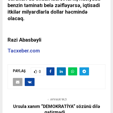
benzin təminatı belə zəifləyərsə, iqtisadi
itkilər milyardlarla dollar həcmində
olacaq.
Razi Abasbəyli
Tacxeber.com
PAYLAŞ
0
ƏVVƏLKI YAZI
Ursula xanım “DEMOKRATİYA” sözünü dilə
gətirmədi…