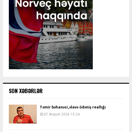
SON XƏBƏRLƏR
Təmir bəhanəsi, əlavə ödəniş reallığı
07 Avqust 2026 15:24