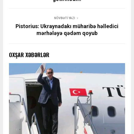
NÖVBƏTI YAZI
Pistorius: Ukraynadakı müharibə həlledici
mərhələyə qədəm qoyub
OXŞAR XƏBƏRLƏR