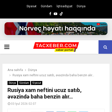
Siyasət
Gündəm
İqtisadiyyat
Dünya
Facebook
Youtube
PRIMARY
MENU
Ana səhifə
Dünya
Rusiya xam neftini ucuz satıb, əvəzində baha benzin alır…
Dünya
Gündəm
Siyasət
Rusiya xam neftini ucuz satıb,
əvəzində baha benzin alır…
03 İyul 2026 02:07