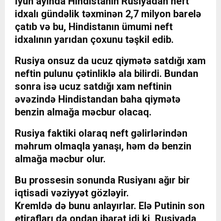
İyun ayında Hindistanın Rusiyadan neft
idxalı gündəlik təxminən 2,7 milyon barelə
çatıb və bu, Hindistanın ümumi neft
idxalının yarıdan çoxunu təşkil edib.
Rusiya onsuz da ucuz qiymətə satdığı xam
neftin pulunu çətinliklə ala bilirdi. Bundan
sonra isə ucuz satdığı xam neftinin
əvəzində Hindistandan baha qiymətə
benzin almağa məcbur olacaq.
Rusiya faktiki olaraq neft gəlirlərindən
məhrum olmaqla yanaşı, həm də benzin
almağa məcbur olur.
Bu prossesin sonunda Rusiyanı ağır bir
iqtisadi vəziyyət gözləyir.
Kremldə də bunu anlayırlar. Elə Putinin son
etirafları da ondan ibarət idi ki, Rusiyada