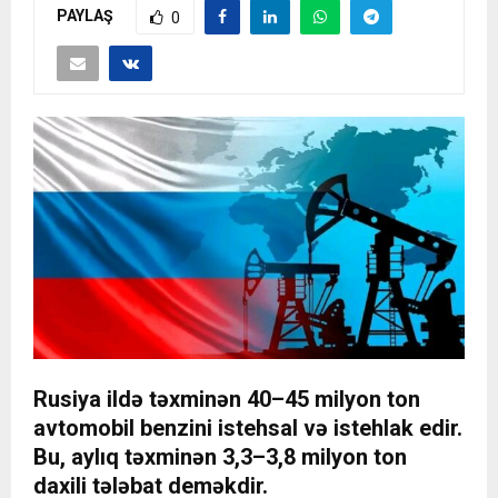
PAYLAŞ
0
Rusiya ildə təxminən 40–45 milyon ton
avtomobil benzini istehsal və istehlak edir.
Bu, aylıq təxminən 3,3–3,8 milyon ton
daxili tələbat deməkdir.