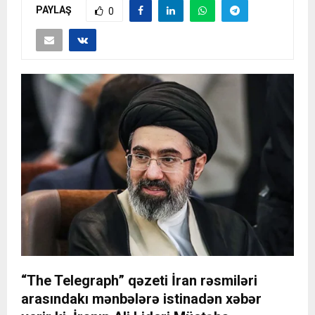
PAYLAŞ
0
“The Telegraph” qəzeti İran rəsmiləri
arasındakı mənbələrə istinadən xəbər