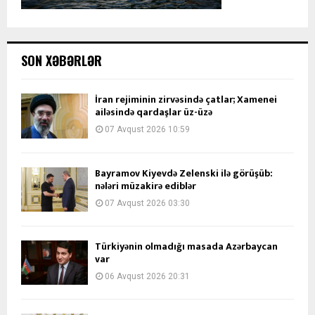
SON XƏBƏRLƏR
İran rejiminin zirvəsində çatlar; Xamenei
ailəsində qardaşlar üz-üzə
07 Avqust 2026 10:59
Bayramov Kiyevdə Zelenski ilə görüşüb:
nələri müzakirə ediblər
07 Avqust 2026 03:30
Türkiyənin olmadığı masada Azərbaycan
var
06 Avqust 2026 20:31