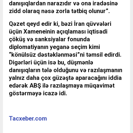
danışıqlardan narazıdır və ona iradəsinə
zidd olaraq nəsə zorla tətbiq olunur”.
Qəzet qeyd edir ki, bəzi İran qüvvələri
üçün Xameneinin açıqlaması iqtisadi
çöküş və sanksiyalar fonunda
diplomatiyanın yeganə seçim kimi
“könülsüz dəstəklənməsi”ni təmsil edirdi.
Digərləri üçün isə bu, düşmənlə
danışıqların tələ olduğunu və razılaşmanın
yalnız daha çox güzəştə aparacağını iddia
edərək ABŞ ilə razılaşmaya müqavimət
göstərməyə icazə idi.
Tacxeber.com