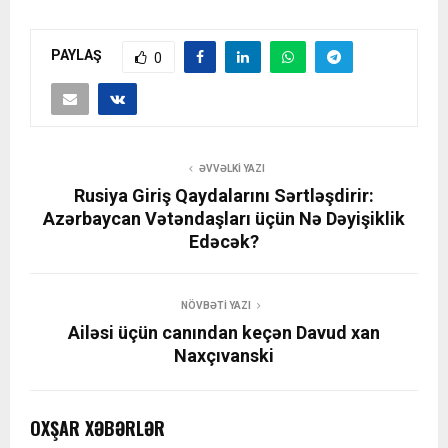
PAYLAŞ
0
ƏVVƏLKI YAZI
Rusiya Giriş Qaydalarını Sərtləşdirir:
Azərbaycan Vətəndaşları üçün Nə Dəyişiklik
Edəcək?
NÖVBƏTI YAZI
Ailəsi üçün canından keçən Davud xan
Naxçıvanski
OXŞAR XƏBƏRLƏR