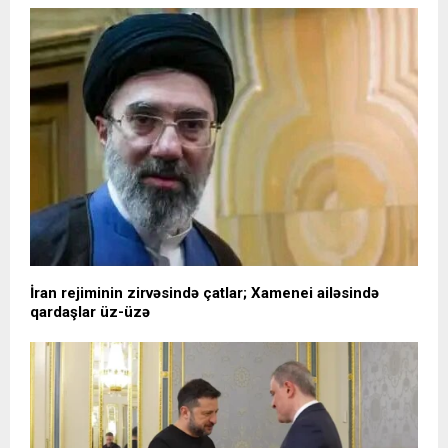
İran rejiminin zirvəsində çatlar; Xamenei ailəsində
qardaşlar üz-üzə