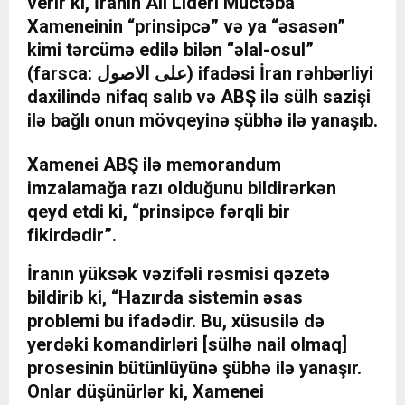
verir ki, İranın Ali Lideri Müctəba
Xameneinin “prinsipcə” və ya “əsasən”
kimi tərcümə edilə bilən “əlal-osul”
(farsca: علی الاصول) ifadəsi İran rəhbərliyi
daxilində nifaq salıb və ABŞ ilə sülh sazişi
ilə bağlı onun mövqeyinə şübhə ilə yanaşıb.
Xamenei ABŞ ilə memorandum
imzalamağa razı olduğunu bildirərkən
qeyd etdi ki, “prinsipcə fərqli bir
fikirdədir”.
İranın yüksək vəzifəli rəsmisi qəzetə
bildirib ki, “Hazırda sistemin əsas
problemi bu ifadədir. Bu, xüsusilə də
yerdəki komandirləri [sülhə nail olmaq]
prosesinin bütünlüyünə şübhə ilə yanaşır.
Onlar düşünürlər ki, Xamenei