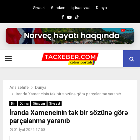
Siyasət
Gündəm
İqtisadiyyat
Dünya
Facebook
Youtube
PRIMARY
MENU
Ana səhifə
Dünya
İranda Xameneinin tək bir sözünə görə parçalanma yaranıb
Din
Dünya
Gündəm
Siyasət
İranda Xameneinin tək bir sözünə görə
parçalanma yaranıb
01 İyul 2026 17:58