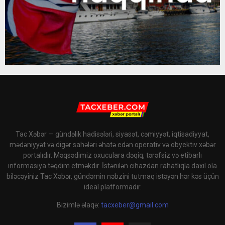
Tac Xəbər — gündəlik hadisələri, siyasət, cəmiyyət, iqtisadiyyat,
mədəniyyət və digər sahələri əhatə edən operativ və obyektiv xəbər
portalıdır. Məqsədimiz oxuculara dəqiq, tərəfsiz və etibarlı
informasiya təqdim etməkdir. İstənilən cihazdan rahatlıqla daxil ola
biləcəyiniz Tac Xəbər, gündəmin nəbzini tutmaq istəyən hər kəs üçün
ideal platformadır.
Bizimlə əlaqə:
tacxeber@gmail.com