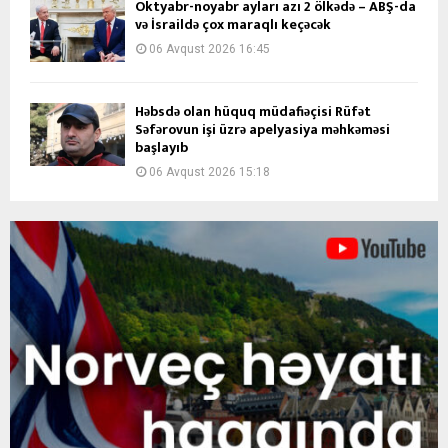
Oktyabr-noyabr ayları azı 2 ölkədə – ABŞ-da
və İsraildə çox maraqlı keçəcək
06 Avqust 2026 16:45
Həbsdə olan hüquq müdafiəçisi Rüfət
Səfərovun işi üzrə apelyasiya məhkəməsi
başlayıb
06 Avqust 2026 15:18