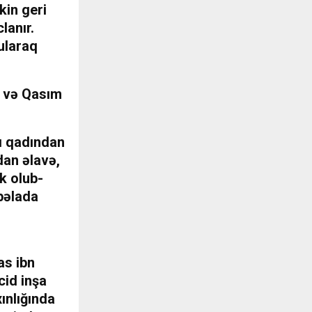
kin geri
lanır.
tularaq
l və Qasım
lı qadından
dan əlavə,
k olub-
rbəlada
as ibn
cid inşa
ınlığında