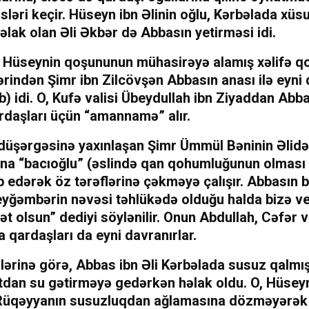
ləri keçir. Hüseyn ibn Əlinin oğlu, Kərbəlada xüsu
əlak olan Əli Əkbər də Abbasın yetirməsi idi.
 Hüseynin qoşununun mühasirəyə alamış xəlifə 
rindən Şimr ibn Zilcövşən Abbasın anası ilə eyni
b) idi. O, Kufə valisi Übeydullah ibn Ziyaddan Abb
daşları üçün “amannamə” alır.
düşərgəsinə yaxınlaşan Şimr Ümmül Bəninin Əlidə
na “bacıoğlu” (əslində qan qohumluğunun olmas
ab edərək öz tərəflərinə çəkməyə çalışır. Abbasın
eyğəmbərin nəvəsi təhlükədə olduğu halda bizə ve
t olsun” dediyi söylənilir. Onun Abdullah, Cəfər
 qardaşları da eyni davranırlar.
ərinə görə, Abbas ibn Əli Kərbəlada susuz qalmış
tdan su gətirməyə gedərkən həlak oldu. O, Hüsey
ı Rüqəyyanın susuzluqdan ağlamasına dözməyərək