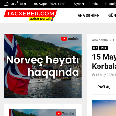
C
Bakı
06 Avqust 2026 14:43
Siyasət
Gündəm
İqtisadi
28.9
ANA SƏHIFƏ
GÜ
Ana səhifə
D
Din
Tarix
15 May
Kərbəl
15 May 2026 
PAYLAŞ