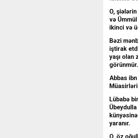
O, şiələri
və Ümmül B
ikinci və 
Bəzi mənb
iştirak et
yaşı olan
görünmür.
Abbas ibn 
Müasirləri
Lübabə bin
Übeydulla 
künyəsinə 
yaranır.
O, öz oğul