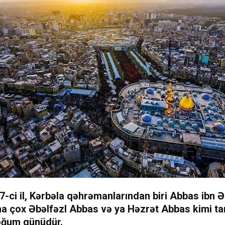
-ci il, Kərbəla qəhrəmanlarından biri Abbas ibn Əl
a çox Əbəlfəzl Abbas və ya Həzrət Abbas kimi tan
oğum günüdür.