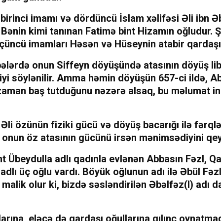
n birinci imamı və dördüncü İslam xəlifəsi Əli ibn Ə
ənin kimi tanınan Fatimə bint Hizamın oğludur. Ş
üçüncü imamları Həsən və Hüseynin atabir qardaşı
ələrdə onun Siffeyn döyüşündə atasının döyüş li
diyi söylənilir. Amma həmin döyüşün 657-ci ildə, A
 zaman baş tutduğunu nəzərə alsaq, bu məlumat in
Əli özünün fiziki gücü və döyüş bacarığı ilə fərqlə
 onun öz atasının gücünü irsən mənimsədiyini qey
t Übeydulla adlı qadınla evlənən Abbasın Fəzl, Q
adlı üç oğlu vardı. Böyük oğlunun adı ilə Əbül Fəz
malik olur ki, bizdə səsləndirilən Əbəlfəz(l) adı 
larına, eləcə də qardaşı oğullarına qılınc oynatma