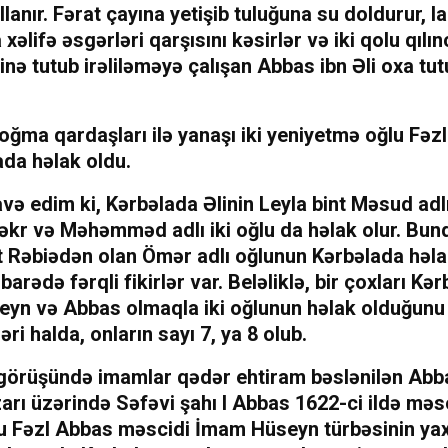
llanır. Fərat çayına yetişib tuluğuna su doldurur, la
əlifə əsgərləri qarşısını kəsirlər və iki qolu qılınc
inə tutub irəliləməyə çalışan Abbas ibn Əli oxa tu
ğma qardaşları ilə yanaşı iki yeniyetmə oğlu Fəz
ada həlak oldu.
və edim ki, Kərbəlada Əlinin Leyla bint Məsud ad
əkr və Məhəmməd adlı iki oğlu da həlak olur. Bun
t Rəbiədən olan Ömər adlı oğlunun Kərbəlada həla
arədə fərqli fikirlər var. Beləliklə, bir çoxları Kə
seyn və Abbas olmaqla iki oğlunun həlak olduğunu
ri halda, onların sayı 7, ya 8 olub.
görüşündə imamlar qədər ehtiram bəslənilən Abb
arı üzərində Səfəvi şahı I Abbas 1622-ci ildə məs
bu Fəzl Abbas məscidi İmam Hüseyn türbəsinin yax