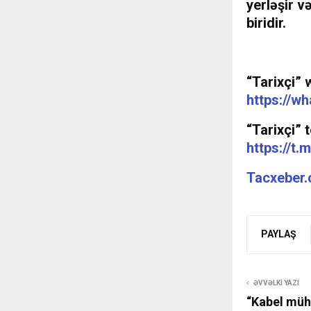
yerləşir v
biridir.
“Tarixçi” 
https://
“Tarixçi” 
https://t.
Tacxeber
PAYLAŞ
ƏVVƏLKI YAZI
“Kabel müh