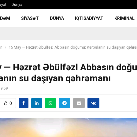
yyat
Dünya
NDƏM
SIYASƏT
DÜNYA
İQTISADIYYAT
KRIMINAL
in
15 May — Həzrət Əbülfəzl Abbasın doğumu: Kərbəlanın su daşıyan qəhr
 — Həzrət Əbülfəzl Abbasın doğ
anın su daşıyan qəhrəmanı
19:59
0