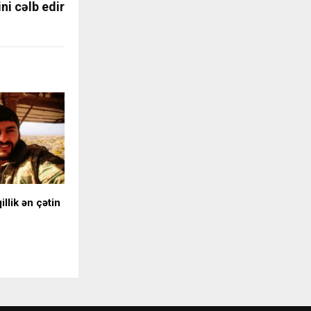
ni cəlb edir
illik ən çətin