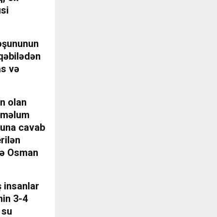
si
qoşununun
 qəbilədən
as və
n olan
ı məlum
 buna cavab
rilən
 və Osman
 insanlar
nin 3-4
 su