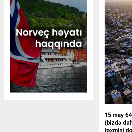
15 may 647
(bizdə dah
təxmini d