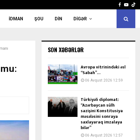
Facebook
Yout
İDMAN
ŞOU
DIN
DIGƏR
SON XƏBƏRLƏR
əmanı
umu:
Avropa vitrinindəki əsl
“Sabah”…
06 Avqust 2026 12:59
Türkiyəli diplomat:
“Azərbaycan sülh
sazişini Konstitusiya
məsələsini sonraya
saxlayaraq imzalaya
bilər”
06 Avqust 2026 12:57