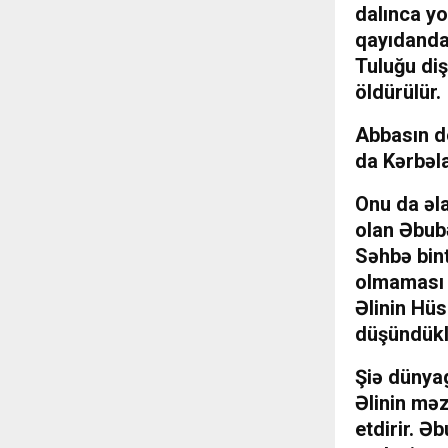
dalınca yo
qayıdanda x
Tuluğu diş
öldürülür.
Abbasın do
da Kərbəl
Onu da əla
olan Əbub
Səhbə bin
olmaması b
Əlinin Hü
düşündüklə
Şiə dünya
Əlinin məz
etdirir. Ə