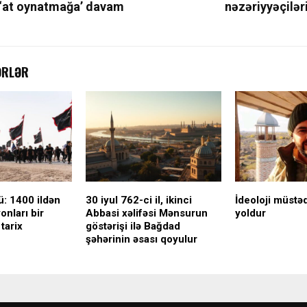
‘at oynatmağa’ davam
nəzəriyyəçiləri
ƏRLƏR
ü: 1400 ildən
30 iyul 762-ci il, ikinci
İdeoloji müstəq
onları bir
Abbasi xəlifəsi Mənsurun
yoldur
tarix
göstərişi ilə Bağdad
şəhərinin əsası qoyulur