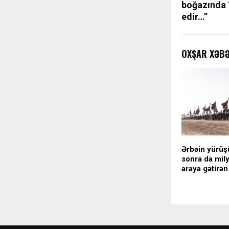
boğazında 
edir…”
OXŞAR XƏB
Ərbəin yürüş
sonra da mily
araya gətirən 