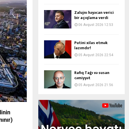
Zalujnı həyəcan verici
bir açıqlama verdi
06 Avqust 2026 12:53
Putini xilas etmək
lazımdır!
05 Avqust 2026 22:54
Rafiq Tağı və susan
cəmiyyət
05 Avqust 2026 21:56
inin
ınır)