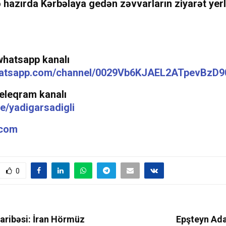
ə hazırda Kərbəlaya gedən zəvvarların ziyarət yer
whatsapp kanalı
whatsapp.com/channel/0029Vb6KJAEL2ATpevBzD9
teleqram kanalı
me/yadigarsadigli
.com
0
aribəsi: İran Hörmüz
Epşteyn Ada