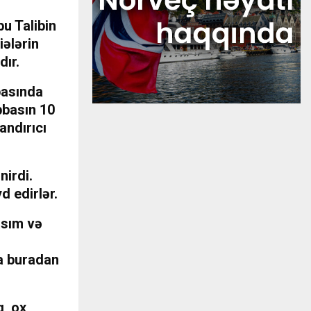
bu Talibin
iələrin
dır.
basında
bbasın 10
andırıcı
nirdi.
d edirlər.
asım və
l
da buradan
q, ox