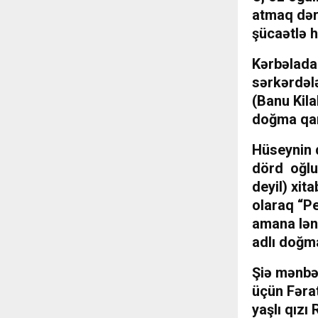
atmaq dərs
şücaətlə h
Kərbəlada
sərkərdələ
(Banu Kila
doğma qar
Hüseynin 
dörd oğlu
deyil) xit
olaraq “P
amana lənə
adlı doğma
Şiə mənbəl
üçün Fəra
yaşlı qız