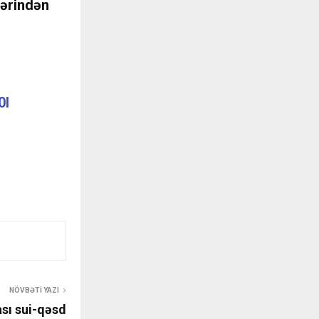
lərindən
0l
NÖVBƏTI YAZI
sı sui-qəsd