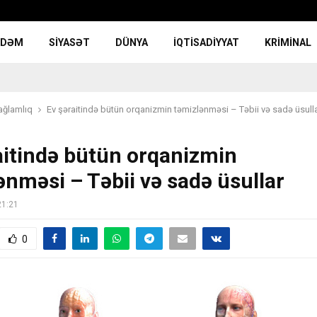
NDƏM
SIYASƏT
DÜNYA
İQTISADIYYAT
KRIMINAL
ağlamlıq
Ev şəraitində bütün orqanizmin təmizlənməsi – Təbii və sadə üsull
aitində bütün orqanizmin
ənməsi – Təbii və sadə üsullar
21:21
0