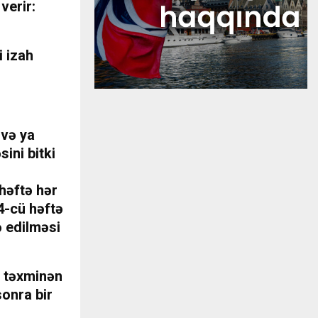
verir:
i izah
 və ya
ini bitki
 həftə hər
 4-cü həftə
ə edilməsi
n təxminən
sonra bir