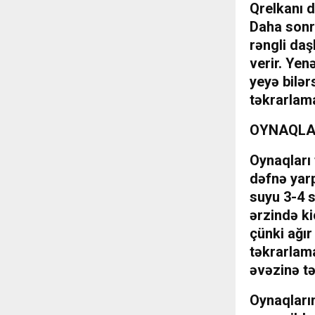
Qrelkanı d
Daha sonra
rəngli da
verir. Ye
yeyə bilər
təkrarlama
OYNAQLA
Oynaqları
dəfnə yar
suyu 3-4 
ərzində ki
çünki ağı
təkrarlama
əvəzinə t
Oynaqların