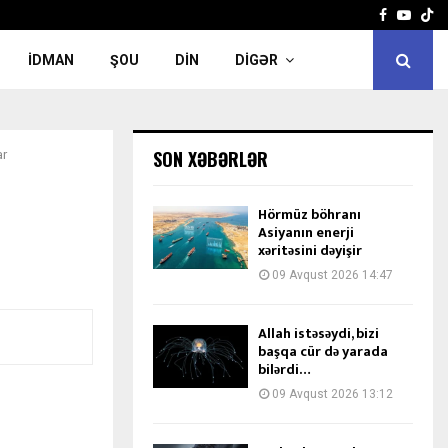
Facebook
Yout
İDMAN
ŞOU
DIN
DIGƏR
SON XƏBƏRLƏR
ar
Hörmüz böhranı
Asiyanın enerji
xəritəsini dəyişir
09 Avqust 2026 14:47
Allah istəsəydi, bizi
başqa cür də yarada
bilərdi…
09 Avqust 2026 13:12