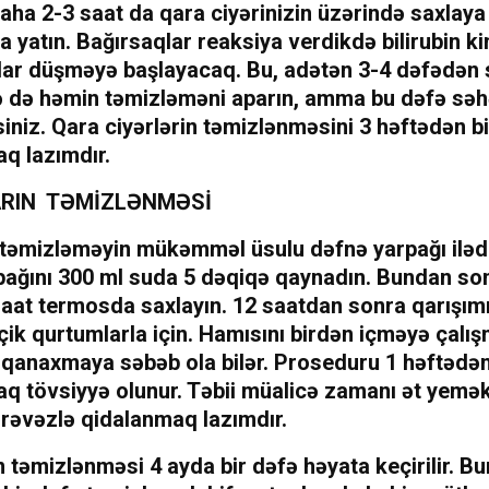
aha 2-3 saat da qara ciyərinizin üzərində saxlaya 
 yatın. Bağırsaqlar reaksiya verdikdə bilirubin ki
şlar düşməyə başlayacaq. Bu, adətən 3-4 dəfədən
nə də həmin təmizləməni aparın, amma bu dəfə səhə
siniz. Qara ciyərlərin təmizlənməsini 3 həftədən bi
q lazımdır.
RIN TƏMİZLƏNMƏSİ
 təmizləməyin mükəmməl üsulu dəfnə yarpağı iləd
pağını 300 ml suda 5 dəqiqə qaynadın. Bundan so
saat termosda saxlayın. 12 saatdan sonra qarışım
çik qurtumlarla için. Hamısını birdən içməyə çalış
r qanaxmaya səbəb ola bilər. Proseduru 1 həftədə
q tövsiyyə olunur. Təbii müalicə zamanı ət yemək
ərəvəzlə qidalanmaq lazımdır.
 təmizlənməsi 4 ayda bir dəfə həyata keçirilir. B