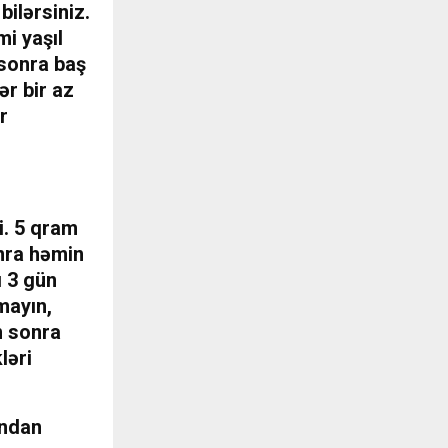
bilərsiniz.
mi yaşıl
 sonra baş
r bir az
r
i. 5 qram
nra həmin
ı 3 gün
mayın,
n sonra
ləri
undan