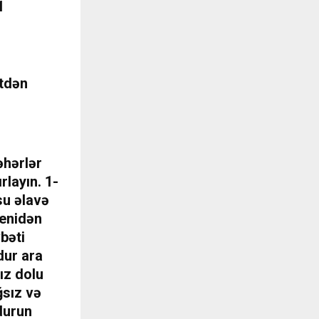
q
ətdən
əhərlər
rlayın. 1-
su əlavə
yenidən
bəti
dur ara
ız dolu
ğsız və
durun