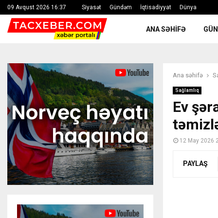
09 Avqust 2026 16:37
Siyasət
Gündəm
İqtisadiyyat
Dünya
ANA SƏHIFƏ
GÜ
Ana səhifə
S
Sağlamlıq
Ev şər
təmizl
12 May 2026 
PAYLAŞ