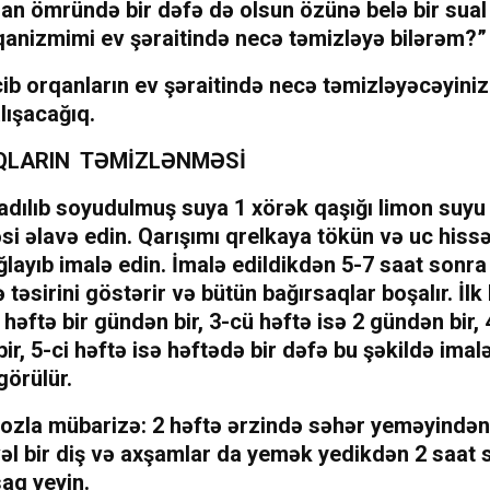
san ömründə bir dəfə də olsun özünə belə bir sual 
qanizmimi ev şəraitində necə təmizləyə bilərəm?”
ib orqanların ev şəraitində necə təmizləyəcəyiniz
lışacağıq.
QLARIN TƏMİZLƏNMƏSİ
nadılıb soyudulmuş suya 1 xörək qaşığı limon suyu
si əlavə edin. Qarışımı qrelkaya tökün və uc hissəs
ağlayıb imalə edin. İmalə edildikdən 5-7 saat sonra
təsirini göstərir və bütün bağırsaqlar boşalır. İlk
i həftə bir gündən bir, 3-cü həftə isə 2 gündən bir,
ir, 5-ci həftə isə həftədə bir dəfə bu şəkildə imal
görülür.
iozla mübarizə: 2 həftə ərzində səhər yeməyində
əl bir diş və axşamlar da yemək yedikdən 2 saat 
aq yeyin.