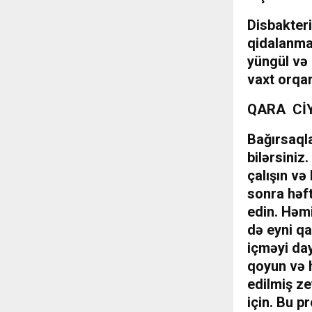
Disbakter
qidalanma
yüngül və 
vaxt orqan
QARA Cİ
Bağırsaqla
bilərsini
çalışın və
sonra həft
edin. Həmi
də eyni q
içməyi day
qoyun və h
edilmiş ze
için. Bu p