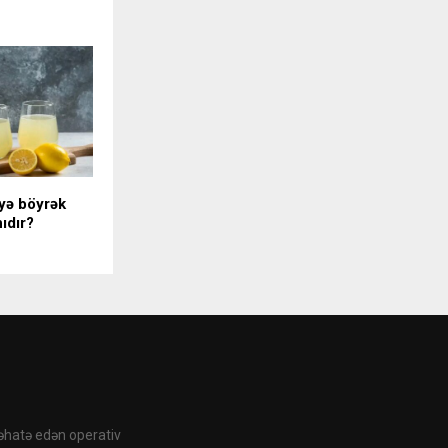
iyə böyrək
ıdır?
 əhatə edən operativ