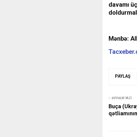
davamı üç
doldurmalı
Mənbə: Al
Tacxeber
PAYLAŞ
ƏVVƏLKI YAZI
Buça (Ukra
qətliamının