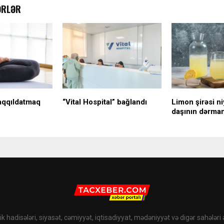
ƏRLƏR
aqqıldatmaq
“Vital Hospital” bağlandı
Limon şirəsi n
daşının dərman
k hadisələri, siyasət, cəmiyyət, iqtisadiyyat, mədəniyyət və digər sahələri