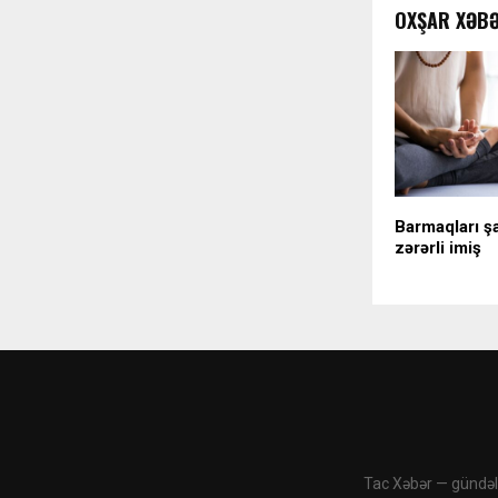
OXŞAR XƏB
Barmaqları ş
zərərli imiş
Tac Xəbər — gündəli