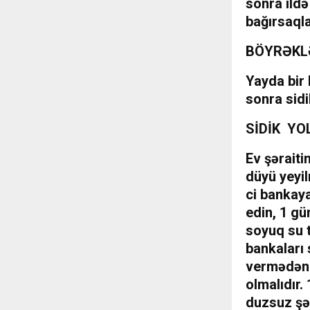
sonra ildə
bağırsaqla
BÖYRƏKL
Yayda bir
sonra sidi
SİDİK YO
Ev şəraiti
düyü yeyil
ci bankaya
edin, 1 gü
soyuq su 
bankaları 
vermədən 
olmalıdır.
duzsuz şə