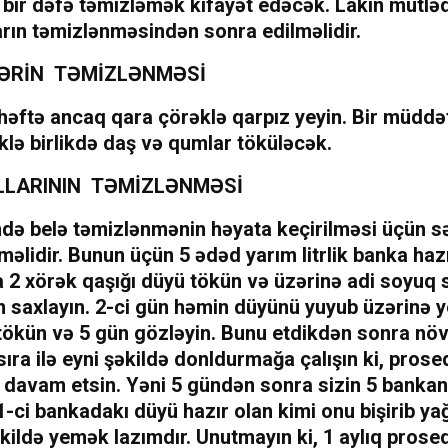
 bir dəfə təmizləmək kifayət edəcək. Lakin mütlə
rın təmizlənməsindən sonra edilməlidir.
ƏRİN TƏMİZLƏNMƏSİ
 həftə ancaq qara çörəklə qarpız yeyin. Bir müdd
klə birlikdə daş və qumlar töküləcək.
LLARININ TƏMİZLƏNMƏSİ
ndə belə təmizlənmənin həyata keçirilməsi üçün s
məlidir. Bunun üçün 5 ədəd yarım litrlik banka hazı
 2 xörək qaşığı düyü tökün və üzərinə adi soyuq 
n saxlayın. 2-ci gün həmin düyünü yuyub üzərinə 
tökün və 5 gün gözləyin. Bunu etdikdən sonra növ
sıra ilə eyni şəkildə donldurmağa çalışın ki, prose
davam etsin. Yəni 5 gündən sonra sizin 5 bankan
 1-ci bankadakı düyü hazır olan kimi onu bişirib ya
kildə yemək lazımdır. Unutmayın ki, 1 aylıq prose