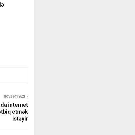
lə
NÖVBƏTI YAZI
da internet
tətbiq etmək
istəyir