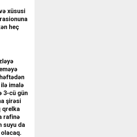
və xüsusi
 rasionuna
kən heç
zləyə
 yeməyə
r həftədən
ilə imalə
və 3-cü gün
a şirəsi
q qrelka
a rafinə
on suyu da
 olacaq.