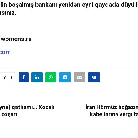
ün boşalmış bankanı yenidən eyni qaydada düyü i
sınız.
lwomens.ru
.com
0
yna) qətliamı… Xocalı
İran Hörmüz boğazın
 oxşarı
kabellərinə vergi 