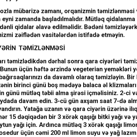
iozla mübarizə zamanı, orqanizmin təmizlənməsi 
 eyni zamanda başladılmalıdır. Mütləq qidalanma
dənli qidalar əlavə edilməlidir. Bədəni təmizləyər
izmi zəiflədən vasitələrdən istifadə etməyin.
YƏRİN TƏMİZLƏNMƏSİ
rı təmizlədikdən dərhal sonra qara ciyərləri təmi
z. Bunun üçün həftə ərzində vegeterian yeməkləri
 bağırsaqlarınızı da davamlı olaraq təmizləyin. Bi
ənin birinci günü boş mədəyə balaca əl klizmaları 
n günü mütləq təbii alma şirəsi içməlisiniz. 2-ci 
aydada davam edin. 3-cü gün axşam saat 7-də alm
andırın. Yatağa uzanın və qara ciyərin üzərinə ilı
ər 15 dəqiqədən bir 3 xörək qaşığı bitki yağı və y
ytun yağı için. Ardınca mütləq 3 xörək qaşığı lim
rosedur üçün cəmi 200 ml limon suyu və yağ lazım