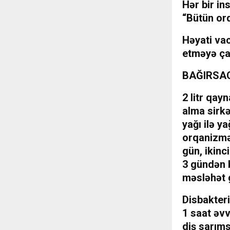
Hər bir in
“Bütün or
Həyati vac
etməyə ça
BAĞIRSA
2 litr qay
alma sirkə
yağı ilə y
orqanizmə 
gün, ikinc
3 gündən b
məsləhət 
Disbakter
1 saat əvv
diş sarıms