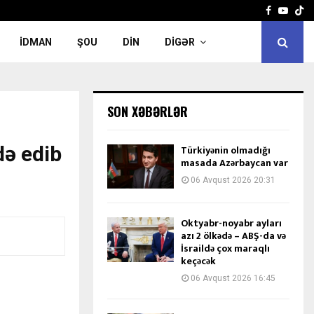
Facebook
Yout
İDMAN
ŞOU
DIN
DIGƏR
SON XƏBƏRLƏR
də edib
Türkiyənin olmadığı
masada Azərbaycan var
06 Avqust 2026 20:31
Oktyabr-noyabr ayları
azı 2 ölkədə – ABŞ-da və
İsraildə çox maraqlı
keçəcək
06 Avqust 2026 16:45