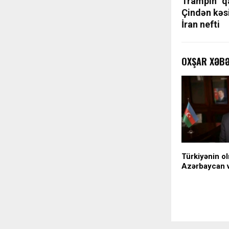
Trampın “qa
Çindən kəsi
İran nefti
OXŞAR XƏB
Türkiyənin o
Azərbaycan 