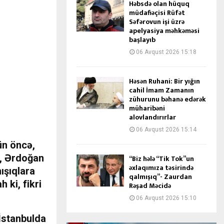
Həbsdə olan hüquq
müdafiəçisi Rüfət
Səfərovun işi üzrə
apelyasiya məhkəməsi
başlayıb
06 Avqust 2026 15:18
Həsən Ruhani: Bir yığın
cahil İmam Zamanın
zühurunu bəhanə edərək
müharibəni
alovlandırırlar
06 Avqust 2026 15:14
ün öncə,
i, Ərdoğan
“Biz hələ “Tik Tok”un
əxlaqımıza təsirində
ışıqlara
qalmışıq”- Zaurdan
 ki, fikri
Rəşad Məcidə
06 Avqust 2026 15:10
İstanbulda