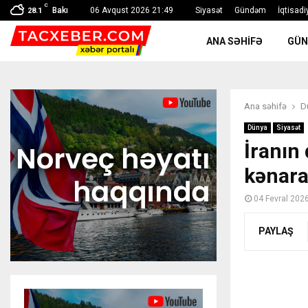
C
Bakı
06 Avqust 2026 21:49
Siyasət
Gündəm
İqtisadi
28.1
ANA SƏHIFƏ
GÜ
Ana səhifə
D
Dünya
Siyasət
İranın 
kənar
04 Fevral 202
PAYLAŞ