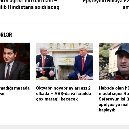
rın ağrısı”nın dərmanı –
Epşteynin Rusiya F
lib Hindistana axıdılacaq
əm
ƏRLƏR
lmadığı masada
Oktyabr-noyabr ayları azı 2
Həbsdə olan h
var
ölkədə – ABŞ-da və İsraildə
müdafiəçisi Rü
çox maraqlı keçəcək
Səfərovun işi 
apelyasiya mə
başlayıb