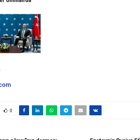
y
.com
0