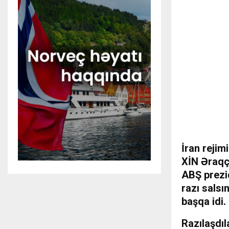
İran rejim
XİN Əraqçı
ABŞ prezi
razı salsı
başqa idi.
Razılaşdı