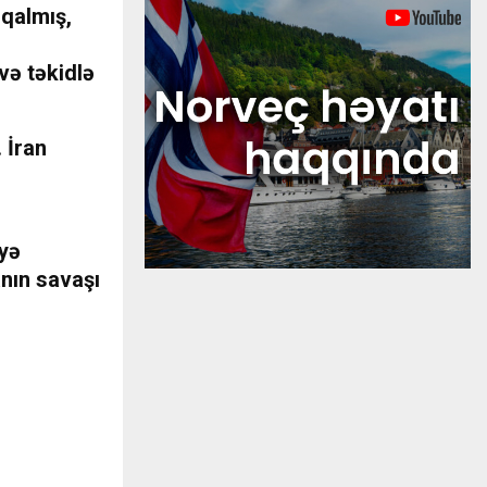
 qalmış,
və təkidlə
 İran
yyə
anın savaşı