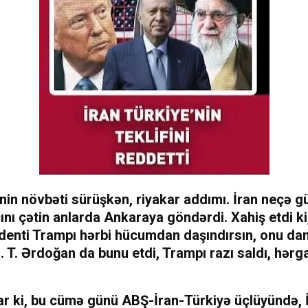
inin növbəti sürüşkən, riyakar addımı. İran neçə g
nı çətin anlarda Ankaraya göndərdi. Xahiş etdi k
denti Trampı hərbi hücumdan daşındırsın, onu dan
n. T. Ərdoğan da bunu etdi, Trampı razı saldı, hərgah
lar ki, bu cümə günü ABŞ-İran-Türkiyə üçlüyündə, 