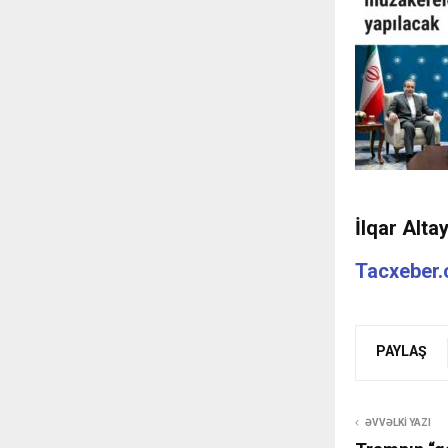
İlqar Alta
Tacxeber
PAYLAŞ
ƏVVƏLKI YAZI