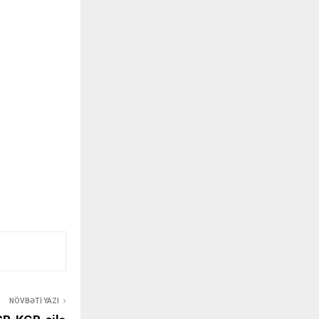
NÖVBƏTI YAZI