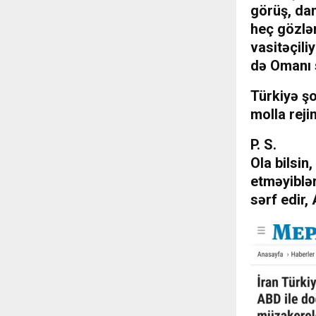
görüş, dan
heç gözlə
vasitəçili
də Omanı 
Türkiyə şo
molla rej
P. S.
Ola bilsin
etməyiblər
sərf edir,