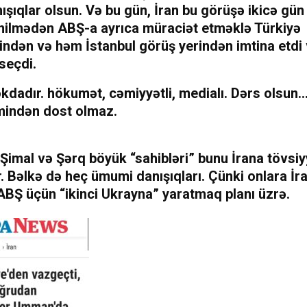
ışıqlar olsun. Və bu gün, İran bu görüşə ikicə gün
nilmədən ABŞ-a ayrıca müraciət etməklə Türkiyə
yindən və həm İstanbul görüş yerindən imtina etdi 
seçdi.
kdadır. hökumət, cəmiyyətli, medialı. Dərs olsun…
imindən dost olmaz.
, Şimal və Şərq böyük “sahibləri” bunu İrana tövsi
. Bəlkə də heç ümumi danışıqları. Çünki onlara İr
 ABŞ üçün “ikinci Ukrayna” yaratmaq planı üzrə.