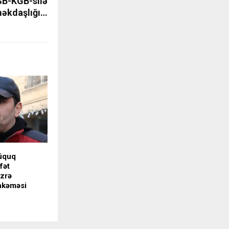
SB-KGB-silə
əkdaşlığı…
üquq
fət
üzrə
hkəməsi