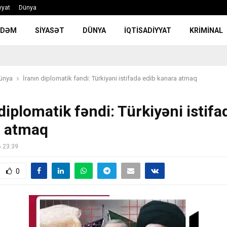
yyat
Dünya
NDƏM
SIYASƏT
DÜNYA
İQTISADIYYAT
KRIMINAL
ünya
İranın diplomatik fəndi: Türkiyəni istifadə edib kənara atmaq
diplomatik fəndi: Türkiyəni istifa
a atmaq
6 23:39
0