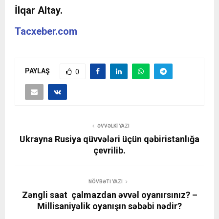
İlqar Altay.
Tacxeber.com
PAYLAŞ
0
ƏVVƏLKI YAZI
Ukrayna Rusiya qüvvələri üçün qəbiristanlığa
çevrilib.
NÖVBƏTI YAZI
Zəngli saat çalmazdan əvvəl oyanırsınız? –
Millisaniyəlik oyanışın səbəbi nədir?