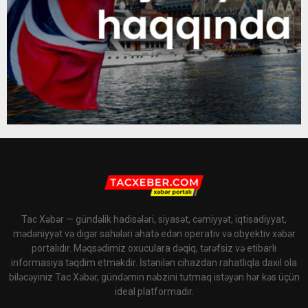
Tac Xəbər — gündəlik hadisələri, siyasət, cəmiyyət, iqtisadiyyat,
mədəniyyət və digər sahələri əhatə edən operativ və obyektiv xəbər
portalıdır. Məqsədimiz oxuculara dəqiq, tərəfsiz və etibarlı
informasiya təqdim etməkdir. İstənilən cihazdan rahatlıqla daxil ola
biləcəyiniz Tac Xəbər, gündəmin nəbzini tutmaq istəyən hər kəs üçün
ideal platformadır.