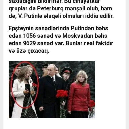
saxladığını bildirirlər. Bu cinayətkar
qruplar da Peterburq mənşəli olub, həm
də, V. Putinlə əlaqəli olmaları iddia edilir.
Epşteynin sənədlərində Putindən bəhs
edən 1056 sənəd və Moskvadan bəhs
edən 9629 sənəd var. Bunlar real faktdır
və üzə çıxacaq.