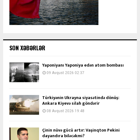
SON XƏBƏRLƏR
Yaponiyanı Yaponiya edən atom bombası
09 Avqust 2026 02:37
Türkiyənin Ukrayna siyasətində dönüş:
Ankara Kiyevə silah göndərir
08 Avqust 2026 19:48
Çinin nüvə gücü artır: Vaşinqton Pekini
dayandıra biləcəkmi?