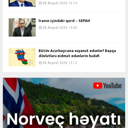
08 Avqust 2026 16:14
İranın içindəki qurd – SEPAH
08 Avqust 2026 14:50
Bütöv Azərbaycana xəyanət edənlər! Başqa
dövlətlərə xidmət edənlərin hədəfi
08 Avqust 2026 13:12