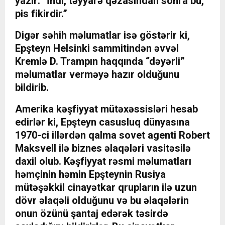
yazır: “İndi, təyyarə qəzasından sonra bu,
pis fikirdir.”
Digər səhih məlumatlar isə göstərir ki,
Epşteyn Helsinki sammitindən əvvəl
Kremlə D. Trampın haqqında “dəyərli”
məlumatlar verməyə hazır olduğunu
bildirib.
Amerika kəşfiyyat mütəxəssisləri hesab
edirlər ki, Epşteyn casusluq dünyasına
1970-ci illərdən qalma sovet agenti Robert
Maksvell ilə biznes əlaqələri vasitəsilə
daxil olub. Kəşfiyyat rəsmi məlumatları
həmçinin həmin Epşteynin Rusiya
mütəşəkkil cinayətkar qrupların ilə uzun
dövr əlaqəli olduğunu və bu əlaqələrin
onun özünü şantaj edərək təsirdə