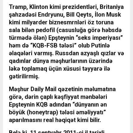
Tramp, Klinton kimi prezidentləri, Britaniya
şahzadəsi Endryunu, Bill Qeyts, İlon Musk
kimi milyarder biznesmrnləri öz toruna
sala bilən pedofil (casusluğa görə həbsdə
türmədə ölən) Epşteynin “seks imperiyası”
həm də “KQB-FSB tələsi” olub Putinlə
əlaqələri varmış. Russdan azyaşlı qızlar və
qadınlar dünya məşhurlarının üzərində
ləkə toplamaq üçün xüsusi təyyarə ilə
gətirilirmiş.
Məşhur Daily Mail qəzetinin məlumatına
görə, dərin çaplı kəşfiyyat mənbələri
Epşteynin KQB adından “dünyanın ən
böyük (honeytrap) tələsi əməliyyatı”
aparılmasını real həqiqət kimi bilir.
Belə ki, 11 sentyabr 2011-ci il tarixli