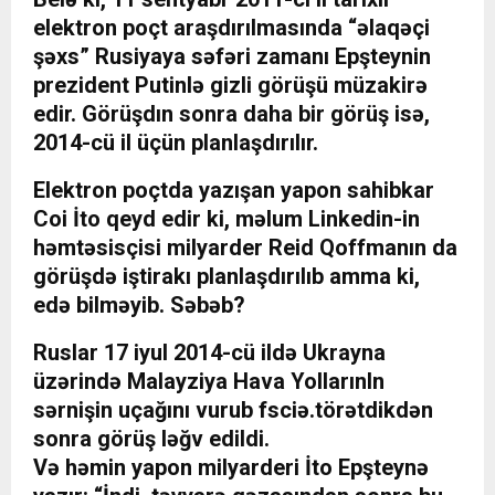
elektron poçt araşdırılmasında “əlaqəçi
şəxs” Rusiyaya səfəri zamanı Epşteynin
prezident Putinlə gizli görüşü müzakirə
edir. Görüşdın sonra daha bir görüş isə,
2014-cü il üçün planlaşdırılır.
Elektron poçtda yazışan yapon sahibkar
Coi İto qeyd edir ki, məlum Linkedin-in
həmtəsisçisi milyarder Reid Qoffmanın da
görüşdə iştirakı planlaşdırılıb amma ki,
edə bilməyib. Səbəb?
Ruslar 17 iyul 2014-cü ildə Ukrayna
üzərində Malayziya Hava Yollarınln
sərnişin uçağını vurub fsciə.törətdikdən
sonra görüş ləğv edildi.
Və həmin yapon milyarderi İto Epşteynə