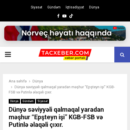
Siyasət
Gündəm
İqtisadiyyat
Dünya
Facebook
Youtube
PRIMARY
MENU
Ana səhifə
Dünya
Dünyə səviyyəli qalmaqal yaradan məşhur “Epşteyn işi” KGB-
FSB və Putinlə əlaqəli çıxır.
Dünya
Gündəm
Siyasət
Dünyə səviyyəli qalmaqal yaradan
məşhur “Epşteyn işi” KGB-FSB və
Putinlə əlaqəli çıxır.