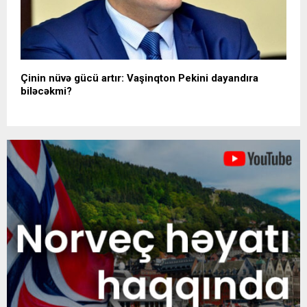
Çinin nüvə gücü artır: Vaşinqton Pekini dayandıra
biləcəkmi?