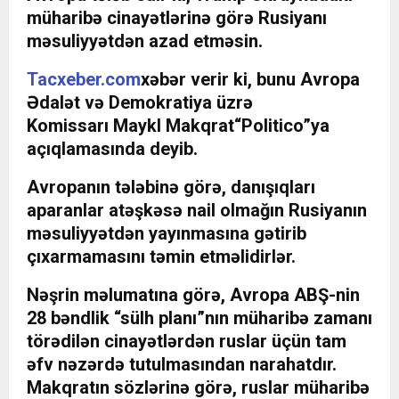
müharibə cinayətlərinə görə Rusiyanı
məsuliyyətdən azad etməsin.
Tacxeber.com
xəbər verir ki, bunu Avropa
Ədalət və Demokratiya üzrə
Komissarı
Maykl Makqrat
“Politico”ya
açıqlamasında deyib.
Avropanın tələbinə görə, danışıqları
aparanlar atəşkəsə nail olmağın Rusiyanın
məsuliyyətdən yayınmasına gətirib
çıxarmamasını təmin etməlidirlər.
Nəşrin məlumatına görə, Avropa ABŞ-nin
28 bəndlik “sülh planı”nın müharibə zamanı
törədilən cinayətlərdən ruslar üçün tam
əfv nəzərdə tutulmasından narahatdır.
Makqratın sözlərinə görə, ruslar müharibə