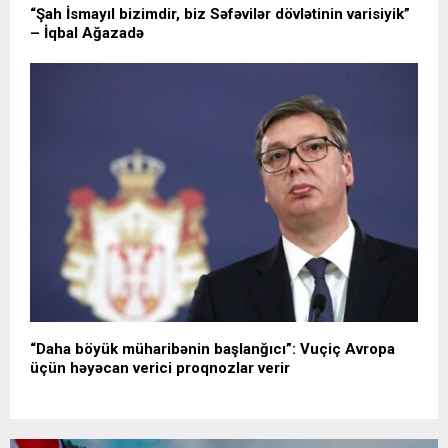
“Şah İsmayıl bizimdir, biz Səfəvilər dövlətinin varisiyik”
– İqbal Ağazadə
“Daha böyük müharibənin başlanğıcı”: Vuçiç Avropa
üçün həyəcan verici proqnozlar verir