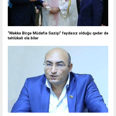
“Məkkə Birgə Müdafiə Sazişi” faydasız olduğu qədər də
təhlükəli ola bilər