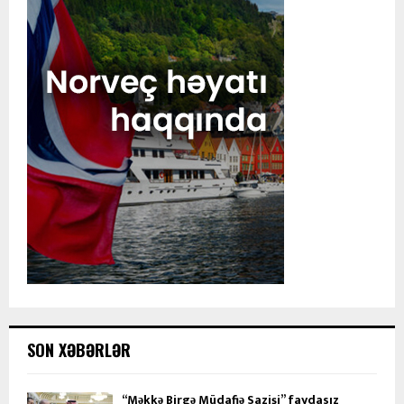
SON XƏBƏRLƏR
“Məkkə Birgə Müdafiə Sazişi” faydasız