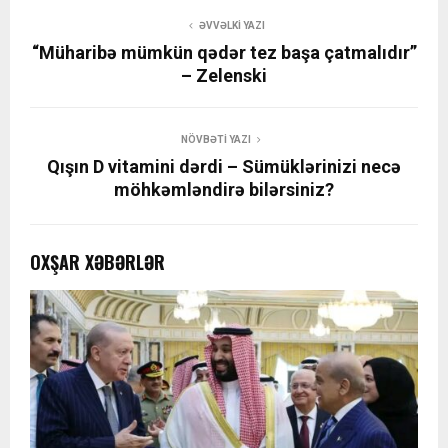
ƏVVƏLKI YAZI
“Müharibə mümkün qədər tez başa çatmalıdır”
– Zelenski
NÖVBƏTI YAZI
Qışın D vitamini dərdi – Sümüklərinizi necə
möhkəmləndirə bilərsiniz?
OXŞAR XƏBƏRLƏR