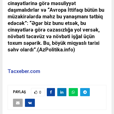
cinayətlərinə görə məsuliyyət
daşımalıdırlar və “Avropa İttifaqı bütün bu
müzakirələrdə məhz bu yanaşmanı tətbiq
edəcək”:
“Əgər biz bunu etsək, bu
cinayətlərə görə cəzasızlığa yol versək,
növbəti təcavüz və növbəti işğal üçün
toxum səpərik. Bu, böyük miqyaslı tarixi
səhv olardı”.(
AzPolitika.info)
Tacxeber.com
PAYLAŞ
0