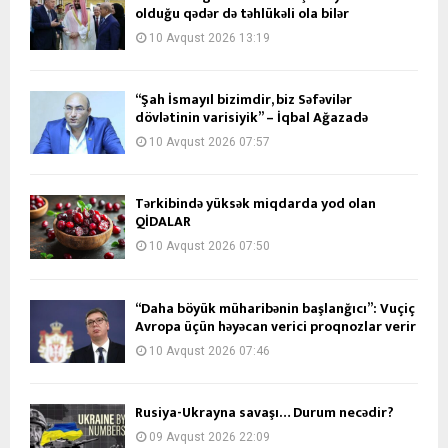
olduğu qədər də təhlükəli ola bilər
10 Avqust 2026 13:19
“Şah İsmayıl bizimdir, biz Səfəvilər
dövlətinin varisiyik” – İqbal Ağazadə
10 Avqust 2026 07:57
Tərkibində yüksək miqdarda yod olan
QİDALAR
10 Avqust 2026 07:50
“Daha böyük müharibənin başlanğıcı”: Vuçiç
Avropa üçün həyəcan verici proqnozlar verir
10 Avqust 2026 07:46
Rusiya-Ukrayna savaşı… Durum necədir?
09 Avqust 2026 22:09