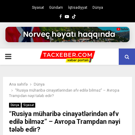
Siyasət
Gündəm
İqtisadiyyat
Dünya
Facebook
Youtube
PRIMARY
MENU
Ana səhifə
Dünya
“Rusiya müharibə cinayətlərindən əfv edilə bilməz” – Avropa
Trampdan nəyi tələb edir?
Dünya
Siyasət
“Rusiya müharibə cinayətlərindən əfv
edilə bilməz” – Avropa Trampdan nəyi
tələb edir?