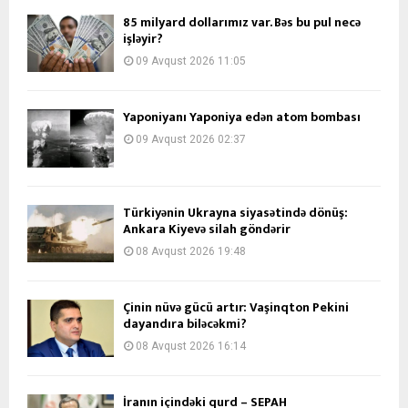
85 milyard dollarımız var. Bəs bu pul necə
işləyir?
09 Avqust 2026 11:05
Yaponiyanı Yaponiya edən atom bombası
09 Avqust 2026 02:37
Türkiyənin Ukrayna siyasətində dönüş:
Ankara Kiyevə silah göndərir
08 Avqust 2026 19:48
Çinin nüvə gücü artır: Vaşinqton Pekini
dayandıra biləcəkmi?
08 Avqust 2026 16:14
İranın içindəki qurd – SEPAH