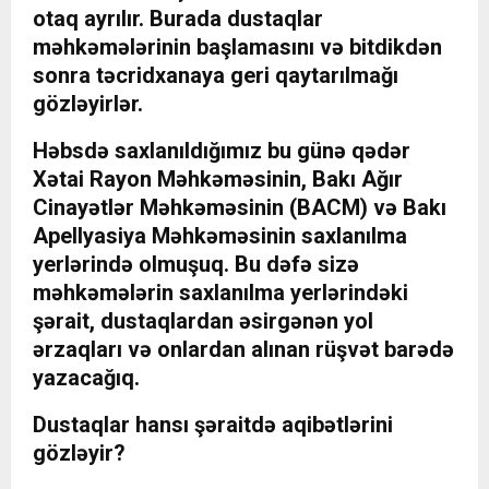
otaq ayrılır. Burada dustaqlar
məhkəmələrinin başlamasını və bitdikdən
sonra təcridxanaya geri qaytarılmağı
gözləyirlər.
Həbsdə saxlanıldığımız bu günə qədər
Xətai Rayon Məhkəməsinin, Bakı Ağır
Cinayətlər Məhkəməsinin (BACM) və Bakı
Apellyasiya Məhkəməsinin saxlanılma
yerlərində olmuşuq. Bu dəfə sizə
məhkəmələrin saxlanılma yerlərindəki
şərait, dustaqlardan əsirgənən yol
ərzaqları və onlardan alınan rüşvət barədə
yazacağıq.
Dustaqlar hansı şəraitdə aqibətlərini
gözləyir?