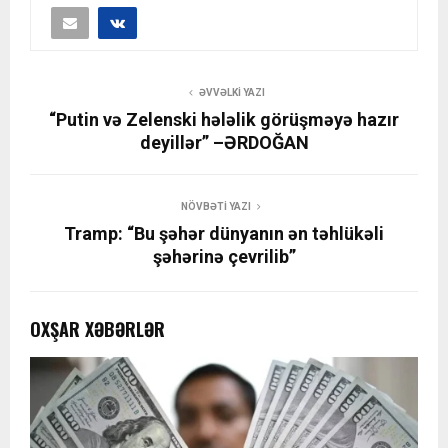
ƏVVƏLKI YAZI
“Putin və Zelenski hələlik görüşməyə hazır
deyillər” –ƏRDOĞAN
NÖVBƏTI YAZI
Tramp: “Bu şəhər dünyanın ən təhlükəli
şəhərinə çevrilib”
OXŞAR XƏBƏRLƏR