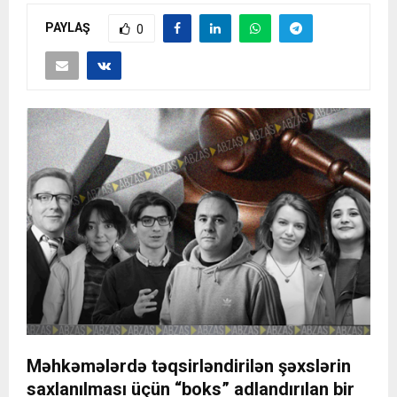
PAYLAŞ
0
Məhkəmələrdə təqsirləndirilən şəxslərin
saxlanılması üçün “boks” adlandırılan bir