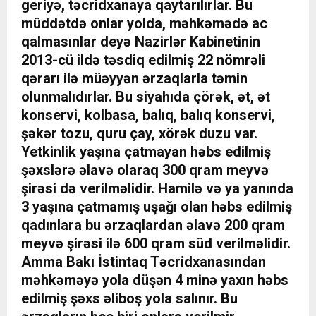
geriyə, təcridxanaya qaytarılırlar. Bu
müddətdə onlar yolda, məhkəmədə ac
qalmasınlar deyə Nazirlər Kabinetinin
2013-cü ildə təsdiq edilmiş 22 nömrəli
qərarı ilə müəyyən ərzaqlarla təmin
olunmalıdırlar. Bu siyahıda çörək, ət, ət
konservi, kolbasa, balıq, balıq konservi,
şəkər tozu, quru çay, xörək duzu var.
Yetkinlik yaşına çatmayan həbs edilmiş
şəxslərə əlavə olaraq 300 qram meyvə
şirəsi də verilməlidir. Hamilə və ya yanında
3 yaşına çatmamış uşağı olan həbs edilmiş
qadınlara bu ərzaqlardan əlavə 200 qram
meyvə şirəsi ilə 600 qram süd verilməlidir.
Amma Bakı İstintaq Təcridxanasından
məhkəməyə yola düşən 4 minə yaxın həbs
edilmiş şəxs əliboş yola salınır. Bu