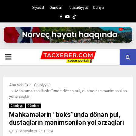
Siyasət
Gündəm
İqtisadiyyat
Dünya
Facebook
Youtube
PRIMARY
MENU
Ana səhifə
Cəmiyyət
Məhkəmələrin “boks”unda dönən pul, dustaqların mənimsənilən
yol ərzaqları
Cəmiyyət
Gündəm
Məhkəmələrin “boks”unda dönən pul,
dustaqların mənimsənilən yol ərzaqları
02 Sentyabr 2025 18:54