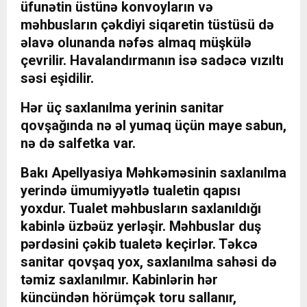
üfunətin üstünə konvoyların və
məhbusların çəkdiyi siqaretin tüstüsü də
əlavə olunanda nəfəs almaq müşkülə
çevrilir. Havalandırmanın isə sadəcə vızıltı
səsi eşidilir.
Hər üç saxlanılma yerinin sanitar
qovşağında nə əl yumaq üçün maye sabun,
nə də salfetka var.
Bakı Apellyasiya Məhkəməsinin saxlanılma
yerində ümumiyyətlə tualetin qapısı
yoxdur. Tualet məhbusların saxlanıldığı
kabinlə üzbəüz yerləşir. Məhbuslar duş
pərdəsini çəkib tualetə keçirlər. Təkcə
sanitar qovşaq yox, saxlanılma sahəsi də
təmiz saxlanılmır. Kabinlərin hər
küncündən hörümçək toru sallanır,