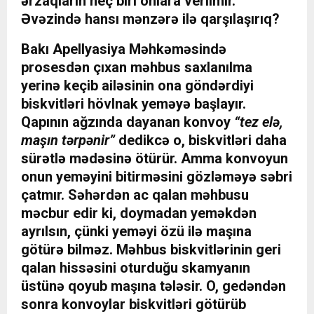
ərzaqların heç biri onlara verilmir.
Əvəzində hansı mənzərə ilə qarşılaşırıq?
Bakı Apellyasiya Məhkəməsində
prosesdən çıxan məhbus saxlanılma
yerinə keçib ailəsinin ona göndərdiyi
biskvitləri hövlnak yeməyə başlayır.
Qapının ağzında dayanan konvoy
“tez elə,
maşın tərpənir”
dedikcə o, biskvitləri daha
sürətlə mədəsinə ötürür. Amma konvoyun
onun yeməyini bitirməsini gözləməyə səbri
çatmır. Səhərdən ac qalan məhbusu
məcbur edir ki, doymadan yeməkdən
ayrılsın, çünki yeməyi özü ilə maşına
götürə bilməz. Məhbus biskvitlərinin geri
qalan hissəsini oturduğu skamyanın
üstünə qoyub maşına tələsir. O, gedəndən
sonra konvoylar biskvitləri götürüb