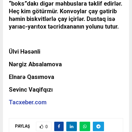
“boks”dakı digər məhbuslara təklif edirlər.
Heç kim götürmür. Konvoylar çay gətirib
həmin biskvitlərlə çay içirlər. Dustaq isə
yarıac-yarıtox təcridxananın yolunu tutur.
Ülvi Həsənli
Nərgiz Absalamova
Elnarə Qasımova
Sevinc Vaqifqızı
Tacxeber.com
PAYLAŞ
0