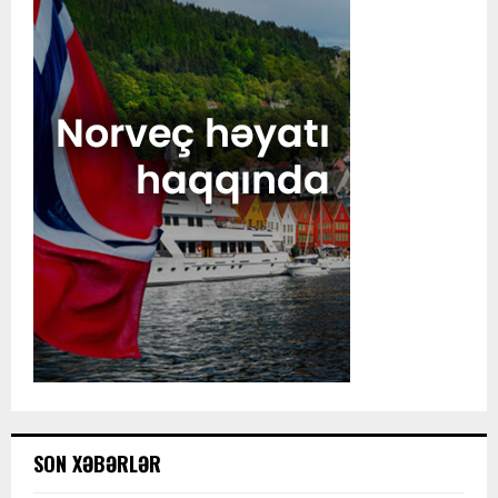
SON XƏBƏRLƏR