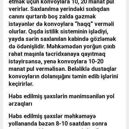
etmək üçün konvoylara 10, 20 manat pul
verirlər. Saxlanılma yerindəki sıxlıqdan
canını qurtarıb boş zalda gəzmək
istəyənlər də konvoylara “haqq” verməli
olurlar. Qışda istilik sisteminin işlədiyi,
yayda sərin saxlanılan kabində gözləmək
də ödənişlidir. Məhkəmədən yorğun çıxıb
rahat maşınla təcridxanaya qayıtmaq
istəyirsənsə, yenə konvoylara 10-20
manat pul verməlisən. Beləliklə dustaqlar
konvoyların dolanışığını təmin edib işlərini
keçirirlər.
Həbs edilmiş şəxslərin mənimsənilən yol
ərzaqları
Həbs edilmiş şəxslər məhkəməyə
yollananda bəzən 8-10 saatdan sonra