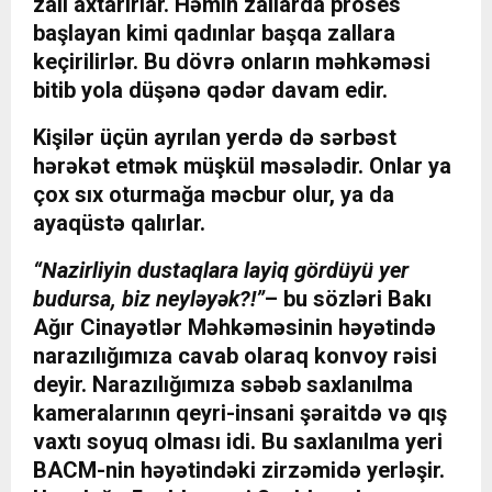
zalı axtarırlar. Həmin zallarda proses
başlayan kimi qadınlar başqa zallara
keçirilirlər. Bu dövrə onların məhkəməsi
bitib yola düşənə qədər davam edir.
Kişilər üçün ayrılan yerdə də sərbəst
hərəkət etmək müşkül məsələdir. Onlar ya
çox sıx oturmağa məcbur olur, ya da
ayaqüstə qalırlar.
“Nazirliyin dustaqlara layiq gördüyü yer
budursa, biz neyləyək?!”
– bu sözləri Bakı
Ağır Cinayətlər Məhkəməsinin həyətində
narazılığımıza cavab olaraq konvoy rəisi
deyir. Narazılığımıza səbəb saxlanılma
kameralarının qeyri-insani şəraitdə və qış
vaxtı soyuq olması idi. Bu saxlanılma yeri
BACM-nin həyətindəki zirzəmidə yerləşir.