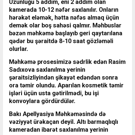
Uzunluğu 5 addım, eni 2 addım olan
kamerada 10-12 nəfər saxlanılır. Onların
hərəkət eləmək, hətta nəfəs almaq üçün
demək olar boş sahəsi qalmır. Məhbuslar
bəzən məhkəmə başlayıb geri qaytarılana
qədər bu şəraitdə 8-10 saat gözləməli
olurlar.
Məhkəmə prosesimizə sədrlik edən Rasim
Sadıxova saxlanılma yerinin
şəraitsizliyindən şikayət edəndən sonra
ora təmir olundu. Aparılan kosmetik təmir
işləri üçün usta gətirilmədi, bu işi
konvoylara gördürdülər.
Bakı Apellyasiya Məhkəməsində də
vəziyyət ürəkaçan deyil. Altı barmaqlıqlı
kameradan ibarət saxlanılma yerinin