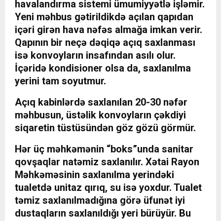
havalandırma sistemi ümumiyyətlə işləmir.
Yeni məhbus gətirildikdə açılan qapıdan
içəri girən hava nəfəs almağa imkan verir.
Qapının bir neçə dəqiqə açıq saxlanması
isə konvoyların insafından asılı olur.
İçəridə kondisioner olsa da, saxlanılma
yerini tam soyutmur.
Açıq kabinlərdə saxlanılan 20-30 nəfər
məhbusun, üstəlik konvoyların çəkdiyi
siqaretin tüstüsündən göz gözü görmür.
Hər üç məhkəmənin “boks”unda sanitar
qovşaqlar natəmiz saxlanılır. Xətai Rayon
Məhkəməsinin saxlanılma yerindəki
tualetdə unitaz qırıq, su isə yoxdur. Tualet
təmiz saxlanılmadığına görə üfunət iyi
dustaqların saxlanıldığı yeri bürüyür. Bu