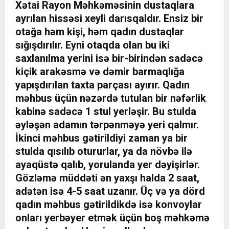
Xətai Rayon Məhkəməsinin dustaqlara
ayrılan hissəsi xeyli darısqaldır. Ensiz bir
otağa həm kişi, həm qadın dustaqlar
sığışdırılır. Eyni otaqda olan bu iki
saxlanılma yerini isə bir-birindən sadəcə
kiçik arakəsmə və dəmir barmaqlığa
yapışdırılan taxta parçası ayırır. Qadın
məhbus üçün nəzərdə tutulan bir nəfərlik
kabinə sadəcə 1 stul yerləşir. Bu stulda
əyləşən adamın tərpənməyə yeri qalmır.
İkinci məhbus gətirildiyi zaman ya bir
stulda qısılıb otururlar, ya da növbə ilə
ayaqüstə qalıb, yorulanda yer dəyişirlər.
Gözləmə müddəti ən yaxşı halda 2 saat,
adətən isə 4-5 saat uzanır. Üç və ya dörd
qadın məhbus gətirildikdə isə konvoylar
onları yerbəyer etmək üçün boş məhkəmə