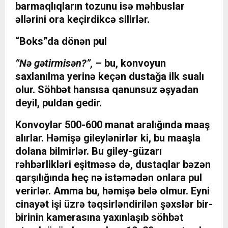
barmaqlıqların tozunu isə məhbuslar
əllərini ora keçirdikcə silirlər.
“Boks”da dönən pul
“Nə gətirmisən?”,
– bu, konvoyun
saxlanılma yerinə keçən dustağa ilk sualı
olur. Söhbət hansısa qanunsuz əşyadan
deyil, puldan gedir.
Konvoylar 500-600 manat aralığında maaş
alırlar. Həmişə gileylənirlər ki, bu maaşla
dolana bilmirlər. Bu giley-güzarı
rəhbərlikləri eşitməsə də, dustaqlar bəzən
qarşılığında heç nə istəmədən onlara pul
verirlər. Amma bu, həmişə belə olmur. Eyni
cinayət işi üzrə təqsirləndirilən şəxslər bir-
birinin kamerasına yaxınlaşıb söhbət