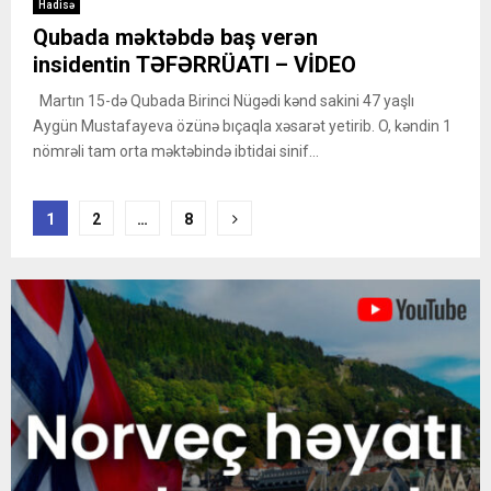
Hadisə
Qubada məktəbdə baş verən
insidentin TƏFƏRRÜATI – VİDEO
Martın 15-də Qubada Birinci Nügədi kənd sakini 47 yaşlı
Aygün Mustafayeva özünə bıçaqla xəsarət yetirib. O, kəndin 1
nömrəli tam orta məktəbində ibtidai sinif...
Posts
1
2
…
8
pagination