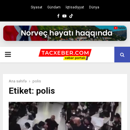
Siyasət
Gündəm
İqtisadiyyat
Dünya
Facebook
Youtube
PRIMARY
MENU
Ana səhifə
polis
Etiket: polis