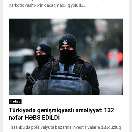
narkotik vasitələrin qaçaqmalçılıq yolu ilə...
Hadisə
Türkiyədə genişmiqyaslı əməliyyat: 132
nəfər HƏBS EDİLDİ
İstanbulda polis valyuta bazarına investisiyalarla dələduzluq