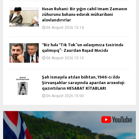
Həsən Ruhani: Bir yığın cahil İmam Zamanın
zühurunu bəhanə edərək müharibəni
alovlandırırlar
06 Avqust 2026 15:14
“Biz hələ “Tik Tok”un əxlaqımıza təsirində
qalmışıq”- Zaurdan Rəşad Məcidə
06 Avqust 2026 15:10
Şah İsmayıla atılan böhtan, 1946-cı ildə
Şirvanşahlar sarayında aparılan arxeoloji
qazıntıların HESABAT KİTABLARI
06 Avqust 2026 15:00