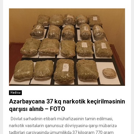
Hadisə
Azərbaycana 37 kq narkotik keçirilməsinin
qarşısı alınıb – FOTO
Dövlət sərhədinin etibarlı mühafizəsinin təmin edilməsi,
narkotik vasitələrin qanunsuz dövriyyəsinə qarşı mübarizə
tədbirləri çərçivəsində ümumilikdə 37 kiloqram 770 qram