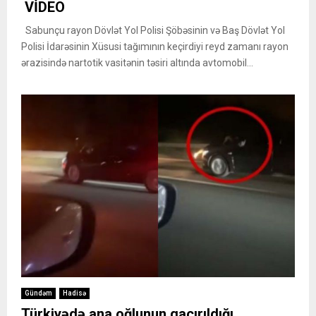
VİDEO
Sabunçu rayon Dövlət Yol Polisi Şöbəsinin və Baş Dövlət Yol
Polisi İdarəsinin Xüsusi tağımının keçirdiyi reyd zamanı rayon
ərazisində nartotik vasitənin təsiri altında avtomobil...
Gündəm
Hadisə
Türkiyədə ana oğlunun qaçırıldığı