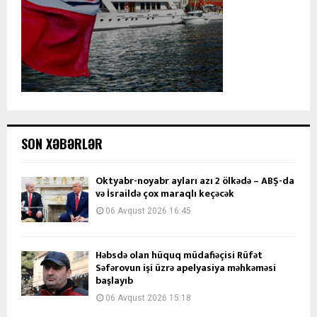
SON XƏBƏRLƏR
Oktyabr-noyabr ayları azı 2 ölkədə – ABŞ-da
və İsraildə çox maraqlı keçəcək
06 Avqust 2026 16:45
Həbsdə olan hüquq müdafiəçisi Rüfət
Səfərovun işi üzrə apelyasiya məhkəməsi
başlayıb
06 Avqust 2026 15:18