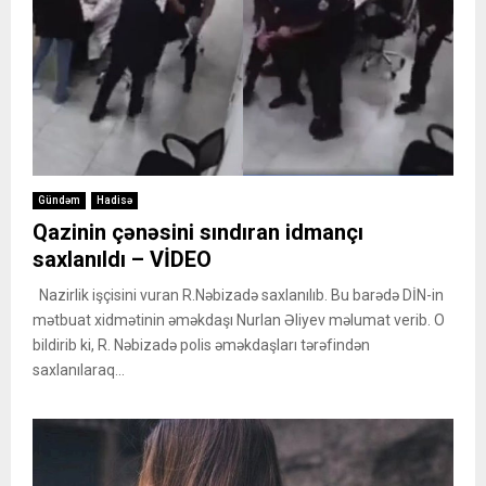
Gündəm
Hadisə
Qazinin çənəsini sındıran idmançı
saxlanıldı – VİDEO
Nazirlik işçisini vuran R.Nəbizadə saxlanılıb. Bu barədə DİN-in
mətbuat xidmətinin əməkdaşı Nurlan Əliyev məlumat verib. O
bildirib ki, R. Nəbizadə polis əməkdaşları tərəfindən
saxlanılaraq...