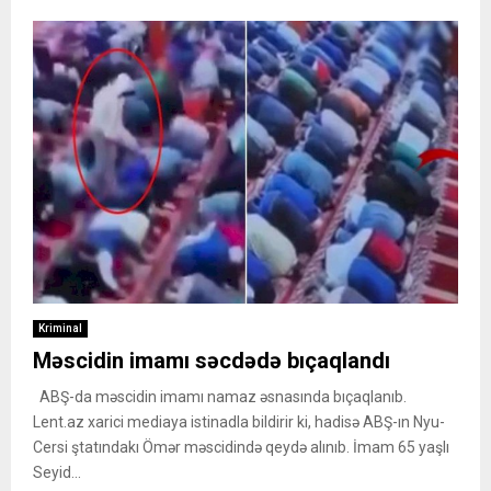
Kriminal
Məscidin imamı səcdədə bıçaqlandı
ABŞ-da məscidin imamı namaz əsnasında bıçaqlanıb.
Lent.az xarici mediaya istinadla bildirir ki, hadisə ABŞ-ın Nyu-
Cersi ştatındakı Ömər məscidində qeydə alınıb. İmam 65 yaşlı
Seyid...