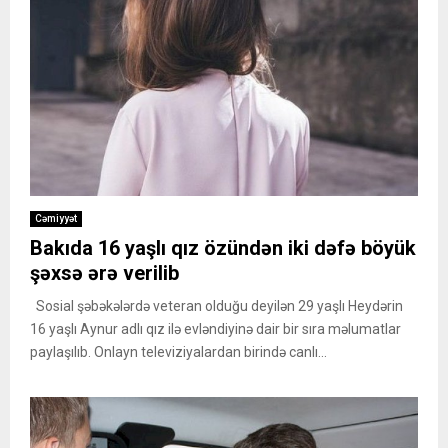
Cəmiyyət
Bakıda 16 yaşlı qız özündən iki dəfə böyük
şəxsə ərə verilib
Sosial şəbəkələrdə veteran olduğu deyilən 29 yaşlı Heydərin
16 yaşlı Aynur adlı qız ilə evləndiyinə dair bir sıra məlumatlar
paylaşılıb. Onlayn televiziyalardan birində canlı...