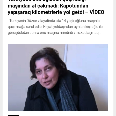
maşından əl çəkmədi: Kapotundan
yapışaraq kilometrlərlə yol getdi – VİDEO
Türkiyənin Düzce vilayətində ata 14 yaşlı oğlunu maşınla
qaçırmağa cəhd edib. Həyat yoldaşından ayrılan kişi oğlu ilə
görüşdükdən sonra onu maşına mindirib və uzaqlaşmaq...