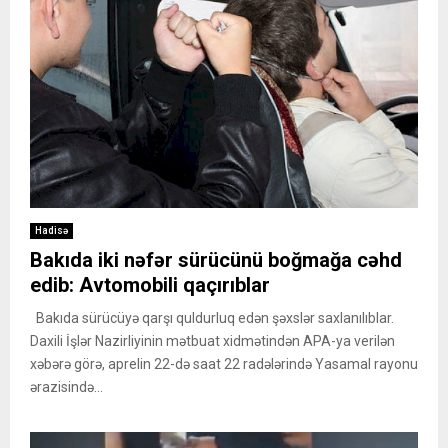
Hadisə
Bakıda iki nəfər sürücünü boğmağa cəhd
edib: Avtomobili qaçırıblar
Bakıda sürücüyə qarşı quldurluq edən şəxslər saxlanılıblar.
Daxili İşlər Nazirliyinin mətbuat xidmətindən APA-ya verilən
xəbərə görə, aprelin 22-də saat 22 radələrində Yasamal rayonu
ərazisində...