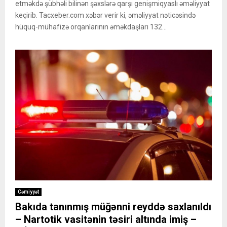
etməkdə şübhəli bilinən şəxslərə qarşı genişmiqyaslı əməliyyat
keçirib. Tacxeber.com xəbər verir ki, əməliyyat nəticəsində
hüquq-mühafizə orqanlarının əməkdaşları 132...
Cəmiyyət
Bakıda tanınmış müğənni reyddə saxlanıldı
– Nartotik vasitənin təsiri altında imiş –