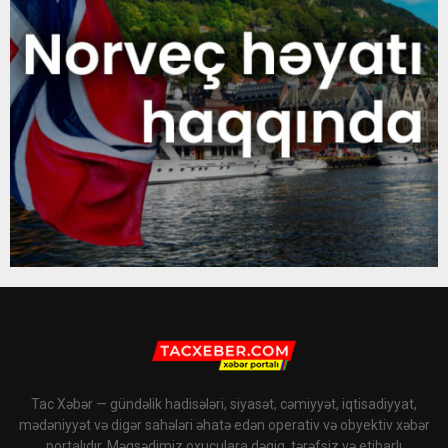
Tac Xəbər — gündəlik hadisələri, siyasət, cəmiyyət, iqtisadiyyat,
mədəniyyət və digər sahələri əhatə edən operativ və obyektiv xəbər
portalıdır. Məqsədimiz oxuculara dəqiq, tərəfsiz və etibarlı