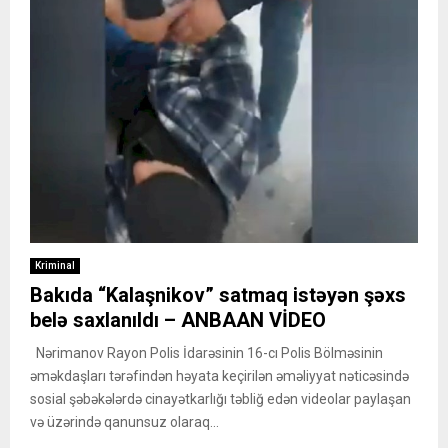
Kriminal
Bakıda “Kalaşnikov” satmaq istəyən şəxs
belə saxlanıldı – ANBAAN VİDEO
Nərimanov Rayon Polis İdarəsinin 16-cı Polis Bölməsinin
əməkdaşları tərəfindən həyata keçirilən əməliyyat nəticəsində
sosial şəbəkələrdə cinayətkarlığı təbliğ edən videolar paylaşan
və üzərində qanunsuz olaraq...