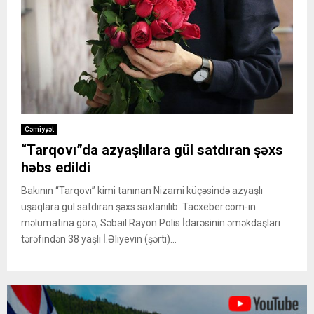
Cəmiyyət
“Tarqovı”da azyaşlılara gül satdıran şəxs
həbs edildi
Bakının “Tarqovı” kimi tanınan Nizami küçəsində azyaşlı
uşaqlara gül satdıran şəxs saxlanılıb. Tacxeber.com-ın
məlumatına görə, Səbail Rayon Polis İdarəsinin əməkdaşları
tərəfindən 38 yaşlı İ.Əliyevin (şərti)...