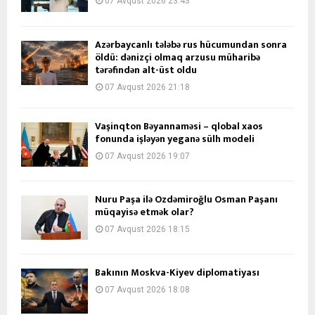
07 Avqust 2026 23:43
Azərbaycanlı tələbə rus hücumundan sonra
öldü: dənizçi olmaq arzusu müharibə
tərəfindən alt-üst oldu
07 Avqust 2026 21:18
Vaşinqton Bəyannaməsi – qlobal xaos
fonunda işləyən yeganə sülh modeli
07 Avqust 2026 19:07
Nuru Paşa ilə Özdəmiroğlu Osman Paşanı
müqayisə etmək olar?
07 Avqust 2026 18:15
Bakının Moskva-Kiyev diplomatiyası
07 Avqust 2026 18:08