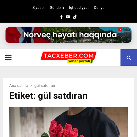
Siyasət
Gündəm
İqtisadiyyat
Dünya
Facebook
Youtube
PRIMARY
MENU
Ana səhifə
gül satdıran
Etiket: gül satdıran