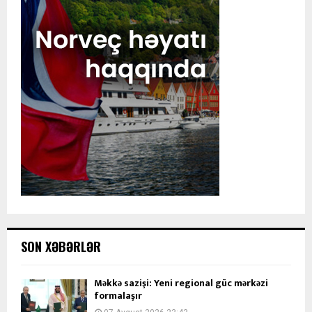
SON XƏBƏRLƏR
Məkkə sazişi: Yeni regional güc mərkəzi
formalaşır