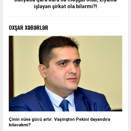
işləyən şirkət ola bilərmi?!
OXŞAR XƏBƏRLƏR
Çinin nüvə gücü artır: Vaşinqton Pekini dayandıra
biləcəkmi?