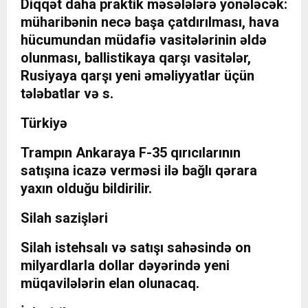
Diqqət daha praktik məsələlərə yönələcək:
müharibənin necə başa çatdırılması, hava
hücumundan müdafiə vasitələrinin əldə
olunması, ballistikaya qarşı vasitələr,
Rusiyaya qarşı yeni əməliyyatlar üçün
tələbatlar və s.
Türkiyə
Trampın Ankaraya F-35 qırıcılarının
satışına icazə verməsi ilə bağlı qərara
yaxın olduğu bildirilir.
Silah sazişləri
Silah istehsalı və satışı sahəsində on
milyardlarla dollar dəyərində yeni
müqavilələrin elan olunacaq.