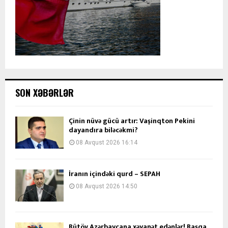
SON XƏBƏRLƏR
Çinin nüvə gücü artır: Vaşinqton Pekini
dayandıra biləcəkmi?
08 Avqust 2026 16:14
İranın içindəki qurd – SEPAH
08 Avqust 2026 14:50
Bütöv Azərbaycana xəyanət edənlər! Başqa