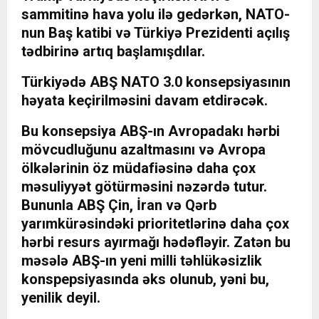
sammitinə hava yolu ilə gedərkən, NATO-
nun Baş katibi və Türkiyə Prezidenti açılış
tədbirinə artıq başlamışdılar.
Türkiyədə ABŞ NATO 3.0 konsepsiyasının
həyata keçirilməsini davam etdirəcək.
Bu konsepsiya ABŞ-ın Avropadakı hərbi
mövcudluğunu azaltmasını və Avropa
ölkələrinin öz müdafiəsinə daha çox
məsuliyyət götürməsini nəzərdə tutur.
Bununla ABŞ Çin, İran və Qərb
yarımkürəsindəki prioritetlərinə daha çox
hərbi resurs ayırmağı hədəfləyir. Zatən bu
məsələ ABŞ-ın yeni milli təhlükəsizlik
konspepsiyasında əks olunub, yəni bu,
yenilik deyil.