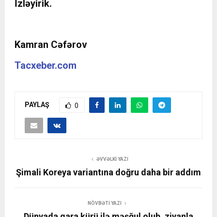
İzləyirik.
Kamran Cəfərov
Tacxeber.com
PAYLAŞ
0
ƏVVƏLKI YAZI
Şimali Koreya variantına doğru daha bir addım
NÖVBƏTI YAZI
Dünyada qara kürü ilə məşğul olub, ziyanla