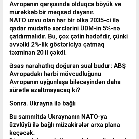
Avropanın qarşısında olduqca böyük və
mürəkkəb bir məqsəd dayanır.
NATO üzvü olan hər bir ölkə 2035-ci ilə
qədər müdafiə xərclərini ÜDM-in 5%-nə
çatdırmalıdır. Bu, çox çətin hədəfdir, çünki
əvvəlki 2%-lik göstəriciyə çatmaq
təxminən 20 il çəkdi.
Əsas narahatlıq doğuran sual budur: ABŞ
Avropadakı hərbi mövcudluğunu
Avropanın uyğunlaşa biləcəyindən daha
sürətlə azaltmayacaq ki?
Sonra. Ukrayna ilə bağlı
Bu sammitdə Ukraynanın NATO-ya
üzvlüyü ilə bağlı müzakirələr arxa plana
keçəcək.