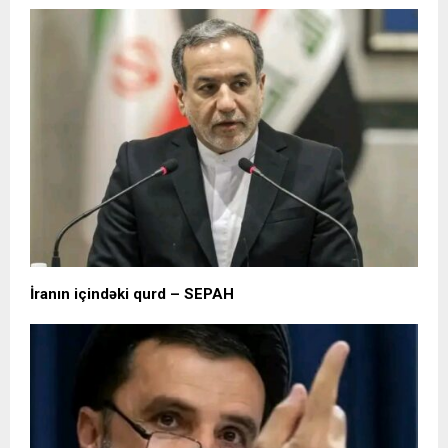
İranın içindəki qurd – SEPAH