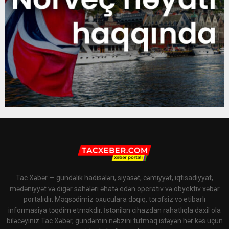
Tac Xəbər — gündəlik hadisələri, siyasət, cəmiyyət, iqtisadiyyat,
mədəniyyət və digər sahələri əhatə edən operativ və obyektiv xəbər
portalıdır. Məqsədimiz oxuculara dəqiq, tərəfsiz və etibarlı
informasiya təqdim etməkdir. İstənilən cihazdan rahatlıqla daxil ola
biləcəyiniz Tac Xəbər, gündəmin nəbzini tutmaq istəyən hər kəs üçün