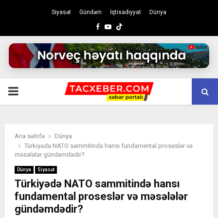
Siyasət
Gündəm
İqtisadiyyat
Dünya
Facebook
Youtube
PRIMARY
MENU
Ana səhifə
Dünya
Türkiyədə NATO sammitində hansı fundamental proseslər və
məsələlər gündəmdədir?
Dünya
Siyasət
Türkiyədə NATO sammitində hansı
fundamental proseslər və məsələlər
gündəmdədir?