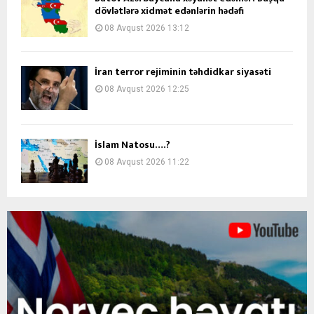
dövlətlərə xidmət edənlərin hədəfi
08 Avqust 2026 13:12
İran terror rejiminin təhdidkar siyasəti
08 Avqust 2026 12:25
İslam Natosu….?
08 Avqust 2026 11:22