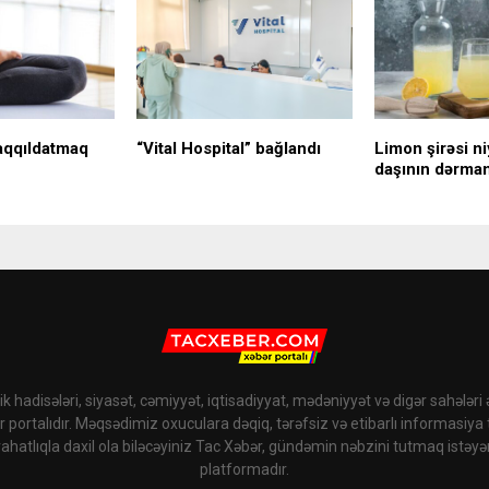
aqqıldatmaq
“Vital Hospital” bağlandı
Limon şirəsi n
daşının dərman
k hadisələri, siyasət, cəmiyyət, iqtisadiyyat, mədəniyyət və digər sahələri
r portalıdır. Məqsədimiz oxuculara dəqiq, tərəfsiz və etibarlı informasiya
rahatlıqla daxil ola biləcəyiniz Tac Xəbər, gündəmin nəbzini tutmaq istəyə
platformadır.