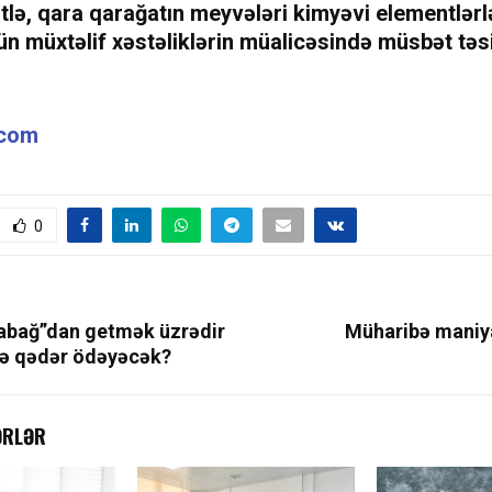
lə, qara qarağatın meyvələri kimyəvi elementlərl
n müxtəlif xəstəliklərin müalicəsində müsbət təsi
.com
0
abağ”dan getmək üzrədir
Müharibə maniy
 nə qədər ödəyəcək?
ƏRLƏR