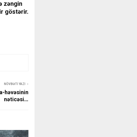
ə zəngin
r göstərir.
NÖVBƏTI YAZI
a-həvəsinin
nəticəsi…