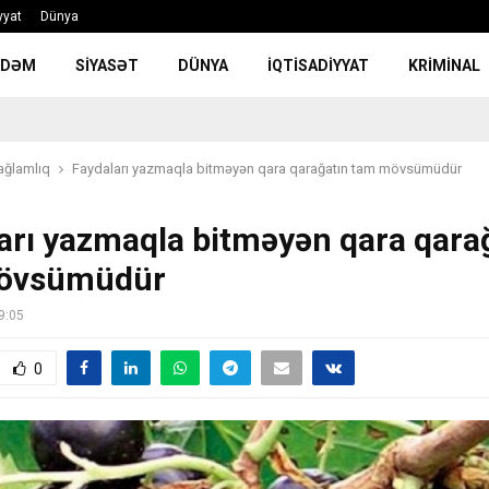
yyat
Dünya
NDƏM
SIYASƏT
DÜNYA
İQTISADIYYAT
KRIMINAL
ağlamlıq
Faydaları yazmaqla bitməyən qara qarağatın tam mövsümüdür
arı yazmaqla bitməyən qara qara
övsümüdür
9:05
0