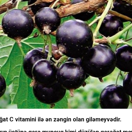
at C vitamini ilə ən zəngin olan giləmeyvədir.
arın üstünə qara muncuq kimi düzülən qarağat mey