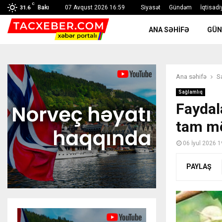
C
Bakı
07 Avqust 2026 16:59
Siyasət
Gündəm
İqtisadi
31.6
ANA SƏHIFƏ
GÜ
Ana səhifə
S
Sağlamlıq
Faydal
tam m
06 İyul 2026 1
PAYLAŞ