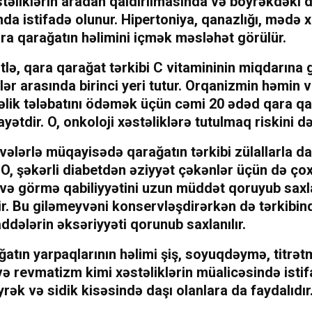
əstəliklərin aradan qaldırılmasında və böyrəkdəki d
da istifadə olunur. Hipertoniya, qanazlığı, mədə 
ra qarağatın həlimini içmək məsləhət görülür.
ə, qara qarağat tərkibi C vitamininin miqdarına 
ər arasında birinci yeri tutur. Orqanizmin həmin 
əlik tələbatını ödəmək üçün cəmi 20 ədəd qara q
yətdir. O, onkoloji xəstəliklərə tutulmaq riskini də
ələrlə müqayisədə qarağatın tərkibi zülallarla da
 O, şəkərli diabetdən əziyyət çəkənlər üçün də ço
r və görmə qabiliyyətini uzun müddət qoruyub sa
r. Bu giləmeyvəni konservləşdirərkən də tərkibin
ddələrin əksəriyyəti qorunub saxlanılır.
atın yarpaqlarının həlimi şiş, soyuqdəymə, titrət
ə revmatizm kimi xəstəliklərin müalicəsində isti
yrək və sidik kisəsində daşı olanlara da faydalıdır