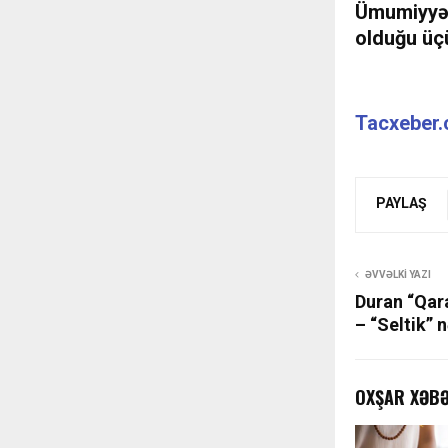
Ümumiyyət
olduğu üçü
Tacxeber
PAYLAŞ
ƏVVƏLKI YAZI
Duran “Qar
– “Seltik”
OXŞAR XƏB