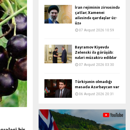
İran rejiminin zirvəsində
çatlar; Xamenei
ailəsində qardaşlar üz-
üzə
07 Avqust 2026 10:59
Bayramov Kiyevdə
Zelenski ilə görüşüb:
nələri müzakirə ediblər
07 Avqust 2026 03:30
Türkiyənin olmadığı
masada Azərbaycan var
06 Avqust 2026 20:31
vələri bir