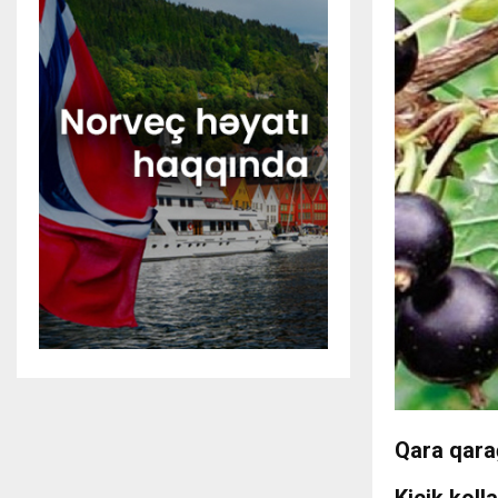
Qara qarağ
Kiçik koll