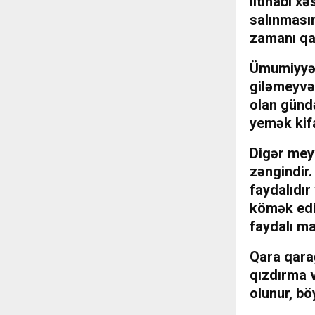
iltihabi x
salınmasın
zamanı qa
Ümumiyyətl
giləmeyvəl
olan günd
yemək kifa
Digər meyv
zəngindir.
faydalıdı
kömək edi
faydalı ma
Qara qarağ
qızdırma v
olunur, bö