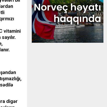
lərdən
tli
qırmızı
C vitamini
sayılır.
e,
anır.
tişəndən
ışmazlığı,
sədilə
ıra digər