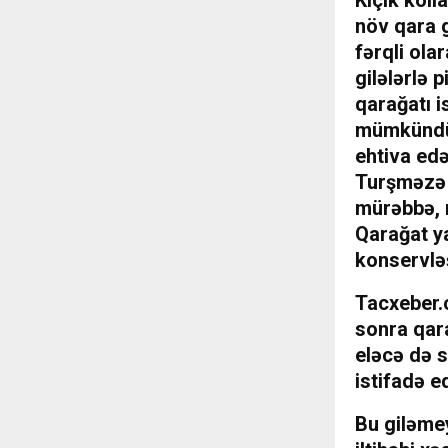
növ qara g
fərqli ola
gilələrlə p
qarağatı 
mümkündür
ehtiva edə
Turşməzə t
mürəbbə, m
Qarağat ya
konservlə
Tacxeber.c
sonra qara
eləcə də s
istifadə edi
Bu giləmey