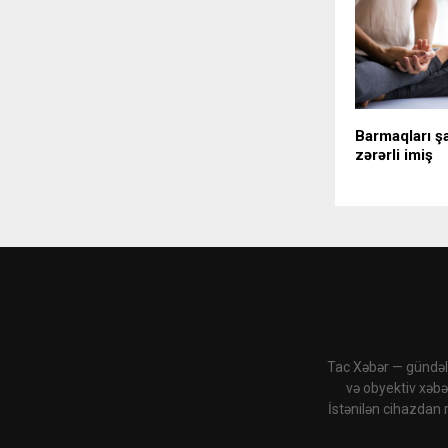
Barmaqları ş
zərərli imiş
Tac Xəbər — gündəli
və obyektiv xəbə
İstənilən cihazdan 