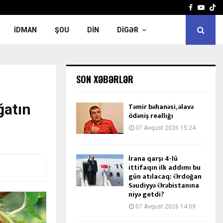
Facebook
Yout
İDMAN
ŞOU
DIN
DIGƏR
SON XƏBƏRLƏR
ğatın
Təmir bəhanəsi, əlavə
ödəniş reallığı
07 Avqust 2026 15:24
İrana qarşı 4-lü
ittifaqın ilk addımı bu
gün atılacaq: Ərdoğan
Səudiyyə Ərəbistanına
niyə getdi?
07 Avqust 2026 14:09