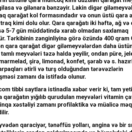
ilasa və gilənara bənzəyir. Lakin digər giləmeyvə
raq qarağat kol formasındadır və onun üstü qara ə
itraq kimi dolu olur. Qara qarağatı iki həftə, ağ və 
isə 5-7 gün müddətində xarab olmadan saxlamaq
. Tərkibinin zənginliyinə görə özündə 400 qram 
n qara qarağat digər giləmeyvələrdən daha üstün 
amlı meyvələri təzə halda yeyilir, ondan püre, jel
armelad, şirə, limonad, konfet, şərab və s. hazırl
rpaqları ətirli və turş olduğundan tərəvəzlərin
şməsi zamanı da istifadə olunur.
om tibbi saytlara istinadla xəbər verir ki, tam ye
 qarağatın yığılıb qurudulan meyvələri vitamin çat
inqa xəstəliyi zamanı profilaktika və müalicə məq
lir.
vədən qaraciyər, tənəffüs yolları, angina və bir s