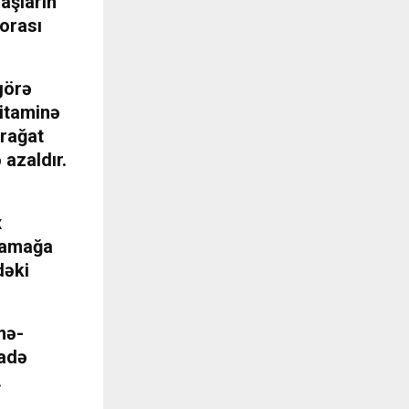
aşların
xorası
görə
vitaminə
arağat
 azaldır.
x
xlamağa
dəki
mə-
fadə
.