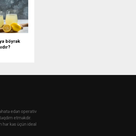
iyə böyrək
ıdır?
 əhatə edən operativ
 təqdim etməkdir.
n hər kəs üçün ideal