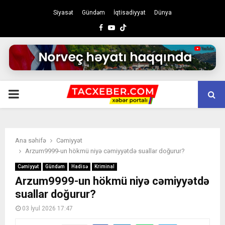
Siyasət
Gündəm
İqtisadiyyat
Dünya
Facebook
Youtube
PRIMARY
MENU
Ana səhifə
Cəmiyyət
Arzum9999-un hökmü niyə cəmiyyətdə suallar doğurur?
Cəmiyyət
Gündəm
Hadisə
Kriminal
Arzum9999-un hökmü niyə cəmiyyətdə
suallar doğurur?
03 İyul 2026 17:47