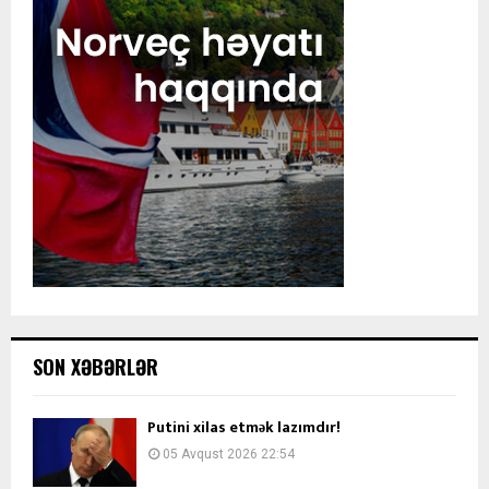
SON XƏBƏRLƏR
Putini xilas etmək lazımdır!
05 Avqust 2026 22:54