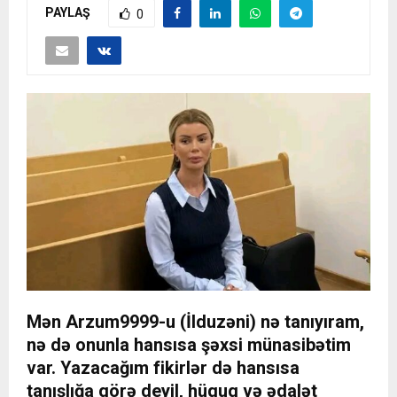
PAYLAŞ
0
Mən Arzum9999-u (İlduzəni) nə tanıyıram,
nə də onunla hansısa şəxsi münasibətim
var. Yazacağım fikirlər də hansısa
tanışlığa görə deyil, hüquq və ədalət