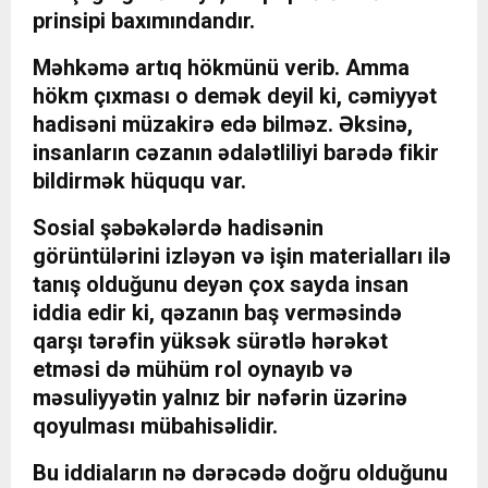
prinsipi baxımındandır.
Məhkəmə artıq hökmünü verib. Amma
hökm çıxması o demək deyil ki, cəmiyyət
hadisəni müzakirə edə bilməz. Əksinə,
insanların cəzanın ədalətliliyi barədə fikir
bildirmək hüququ var.
Sosial şəbəkələrdə hadisənin
görüntülərini izləyən və işin materialları ilə
tanış olduğunu deyən çox sayda insan
iddia edir ki, qəzanın baş verməsində
qarşı tərəfin yüksək sürətlə hərəkət
etməsi də mühüm rol oynayıb və
məsuliyyətin yalnız bir nəfərin üzərinə
qoyulması mübahisəlidir.
Bu iddiaların nə dərəcədə doğru olduğunu