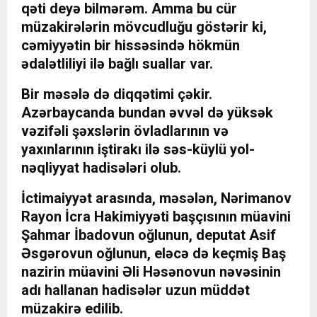
qəti deyə bilmərəm. Amma bu cür
müzakirələrin mövcudluğu göstərir ki,
cəmiyyətin bir hissəsində hökmün
ədalətliliyi ilə bağlı suallar var.
Bir məsələ də diqqətimi çəkir.
Azərbaycanda bundan əvvəl də yüksək
vəzifəli şəxslərin övladlarının və
yaxınlarının iştirakı ilə səs-küylü yol-
nəqliyyat hadisələri olub.
İctimaiyyət arasında, məsələn, Nərimanov
Rayon İcra Hakimiyyəti başçısının müavini
Şahmar İbadovun oğlunun, deputat Asif
Əsgərovun oğlunun, eləcə də keçmiş Baş
nazirin müavini Əli Həsənovun nəvəsinin
adı hallanan hadisələr uzun müddət
müzakirə edilib.