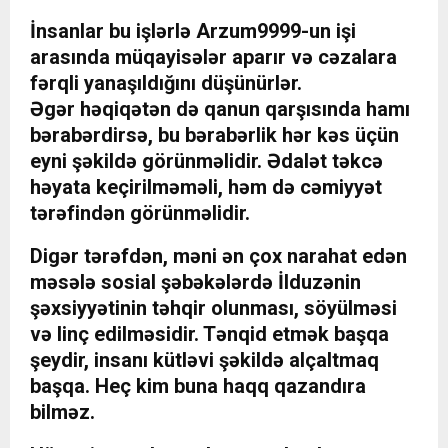
İnsanlar bu işlərlə Arzum9999-un işi
arasında müqayisələr aparır və cəzalara
fərqli yanaşıldığını düşünürlər.
Əgər həqiqətən də qanun qarşısında hamı
bərabərdirsə, bu bərabərlik hər kəs üçün
eyni şəkildə görünməlidir. Ədalət təkcə
həyata keçirilməməli, həm də cəmiyyət
tərəfindən görünməlidir.
Digər tərəfdən, məni ən çox narahat edən
məsələ sosial şəbəkələrdə İlduzənin
şəxsiyyətinin təhqir olunması, söyülməsi
və linç edilməsidir. Tənqid etmək başqa
şeydir, insanı kütləvi şəkildə alçaltmaq
başqa. Heç kim buna haqq qazandıra
bilməz.