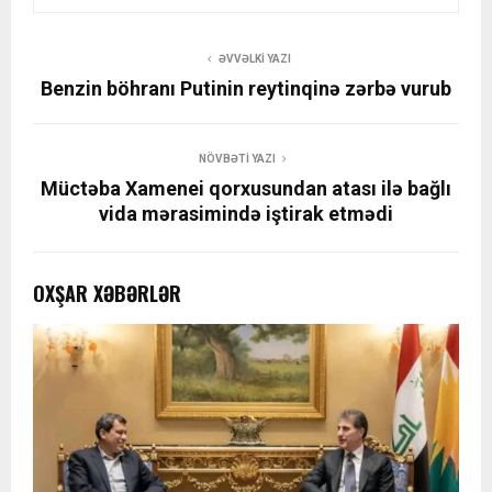
ƏVVƏLKI YAZI
Benzin böhranı Putinin reytinqinə zərbə vurub
NÖVBƏTI YAZI
Müctəba Xamenei qorxusundan atası ilə bağlı
vida mərasimində iştirak etmədi
OXŞAR XƏBƏRLƏR