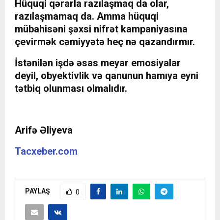
Hüquqi qərarla razılaşmaq da olar,
razılaşmamaq da. Amma hüquqi
mübahisəni şəxsi nifrət kampaniyasına
çevirmək cəmiyyətə heç nə qazandırmır.
İstənilən işdə əsas meyar emosiyalar
deyil, obyektivlik və qanunun hamıya eyni
tətbiq olunması olmalıdır.
Arifə Əliyeva
Tacxeber.com
PAYLAŞ
0