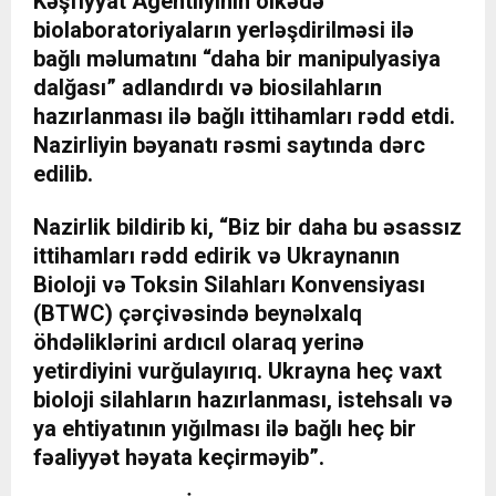
Kəşfiyyat Agentliyinin ölkədə
biolaboratoriyaların yerləşdirilməsi ilə
bağlı məlumatını “daha bir manipulyasiya
dalğası” adlandırdı və biosilahların
hazırlanması ilə bağlı ittihamları rədd etdi.
Nazirliyin bəyanatı rəsmi saytında dərc
edilib.
Nazirlik bildirib ki, “Biz bir daha bu əsassız
ittihamları rədd edirik və Ukraynanın
Bioloji və Toksin Silahları Konvensiyası
(BTWC) çərçivəsində beynəlxalq
öhdəliklərini ardıcıl olaraq yerinə
yetirdiyini vurğulayırıq. Ukrayna heç vaxt
bioloji silahların hazırlanması, istehsalı və
ya ehtiyatının yığılması ilə bağlı heç bir
fəaliyyət həyata keçirməyib”.