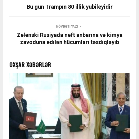
Bu gün Trampın 80 illik yubileyidir
NÖVBƏTI YAZI
Zelenski Rusiyada neft anbarına və kimya
zavoduna edilən hücumları təsdiqləyib
OXŞAR XƏBƏRLƏR