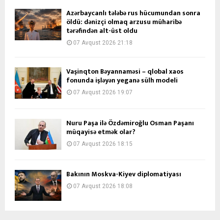
Azərbaycanlı tələbə rus hücumundan sonra
öldü: dənizçi olmaq arzusu müharibə
tərəfindən alt-üst oldu
07 Avqust 2026 21:18
Vaşinqton Bəyannaməsi – qlobal xaos
fonunda işləyən yeganə sülh modeli
07 Avqust 2026 19:07
Nuru Paşa ilə Özdəmiroğlu Osman Paşanı
müqayisə etmək olar?
07 Avqust 2026 18:15
Bakının Moskva-Kiyev diplomatiyası
07 Avqust 2026 18:08