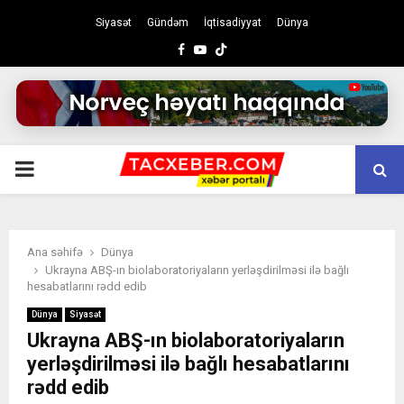
Siyasət
Gündəm
İqtisadiyyat
Dünya
Facebook
Youtube
PRIMARY
MENU
Ana səhifə
Dünya
Ukrayna ABŞ-ın biolaboratoriyaların yerləşdirilməsi ilə bağlı
hesabatlarını rədd edib
Dünya
Siyasət
Ukrayna ABŞ-ın biolaboratoriyaların
yerləşdirilməsi ilə bağlı hesabatlarını
rədd edib