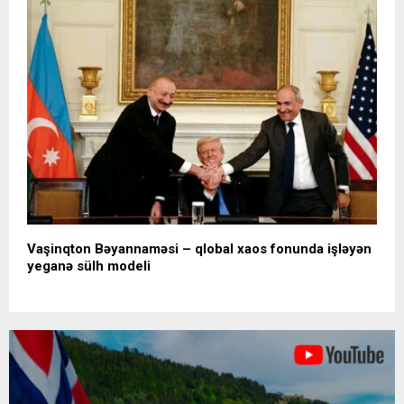
Vaşinqton Bəyannaməsi – qlobal xaos fonunda işləyən
yeganə sülh modeli