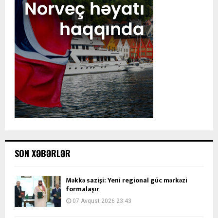
SON XƏBƏRLƏR
Məkkə sazişi: Yeni regional güc mərkəzi
formalaşır
07 Avqust 2026 23:43