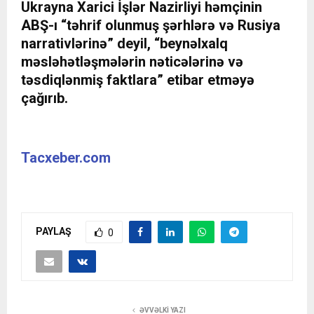
Ukrayna Xarici İşlər Nazirliyi həmçinin
ABŞ-ı “təhrif olunmuş şərhlərə və Rusiya
narrativlərinə” deyil, “beynəlxalq
məsləhətləşmələrin nəticələrinə və
təsdiqlənmiş faktlara” etibar etməyə
çağırıb.
Tacxeber.com
PAYLAŞ
0
ƏVVƏLKI YAZI