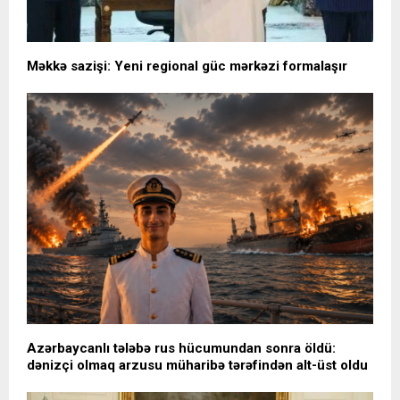
Məkkə sazişi: Yeni regional güc mərkəzi formalaşır
Azərbaycanlı tələbə rus hücumundan sonra öldü:
dənizçi olmaq arzusu müharibə tərəfindən alt-üst oldu