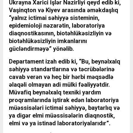
Ukrayna Xarici İşlər Nazirliyi qeyd edib ki,
Vaşinqton və Kiyev arasında əməkdaşlıq
“yalnız ictimai səhiyyə sisteminin,
epidemioloji nəzarətin, laboratoriya
diaqnostikasının, biotəhlükəsizliyin və
biotəhlükəsizliyin imkanlarını
gücləndirməyə” yönəlib.
Departament izah edib ki, “Bu, beynəlxalq
səhiyyə standartlarına və təcrübələrinə
cavab verən və heç bir hərbi məqsədlə
əlaqəli olmayan adi mülki fəaliyyətdir.
Müvafiq beynəlxalq texniki yardım
proqramlarında iştirak edən laboratoriya
müəssisələri ictimai səhiyyə, baytarlıq və
ya digər elmi müəssisələrin diaqnostik,
elmi və ya istinad laboratoriyalarıdır”.