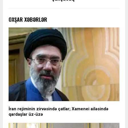
OXŞAR XƏBƏRLƏR
İran rejiminin zirvəsində çatlar; Xamenei ailəsində
qardaşlar üz-üzə