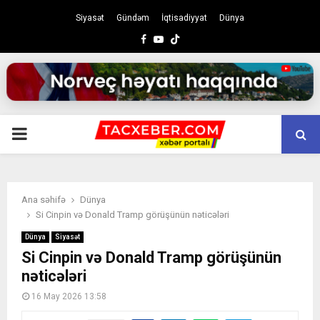
Siyasət
Gündəm
İqtisadiyyat
Dünya
Facebook
Youtube
PRIMARY
MENU
Ana səhifə
Dünya
Si Cinpin və Donald Tramp görüşünün nəticələri
Dünya
Siyasət
Si Cinpin və Donald Tramp görüşünün
nəticələri
16 May 2026 13:58