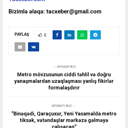
Bizimlə əlaqə:
tacxeber@gmail.com
PAYLAŞ
0
ƏVVƏLKI YAZI
Metro mövzusunun ciddi təhlil və doğru
yanaşmalardan uzaqlaşması yanlış fikirlər
formalaşdırır
NÖVBƏTI YAZI
“Binəqədi, Qaraçuxur, Yeni Yasamalda metro
tiksək, vətəndaşlar mərkəzə gəlməyə
çalışacaq”