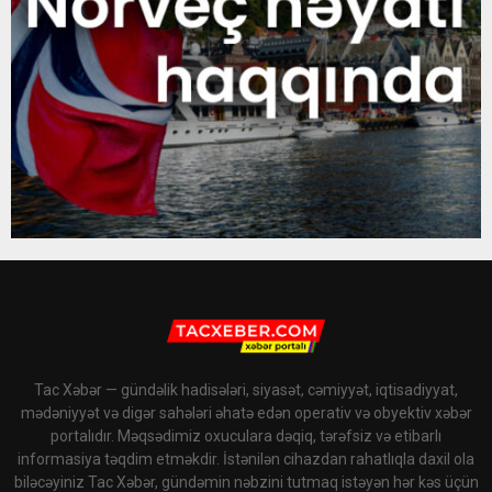
Tac Xəbər — gündəlik hadisələri, siyasət, cəmiyyət, iqtisadiyyat,
mədəniyyət və digər sahələri əhatə edən operativ və obyektiv xəbər
portalıdır. Məqsədimiz oxuculara dəqiq, tərəfsiz və etibarlı
informasiya təqdim etməkdir. İstənilən cihazdan rahatlıqla daxil ola
biləcəyiniz Tac Xəbər, gündəmin nəbzini tutmaq istəyən hər kəs üçün