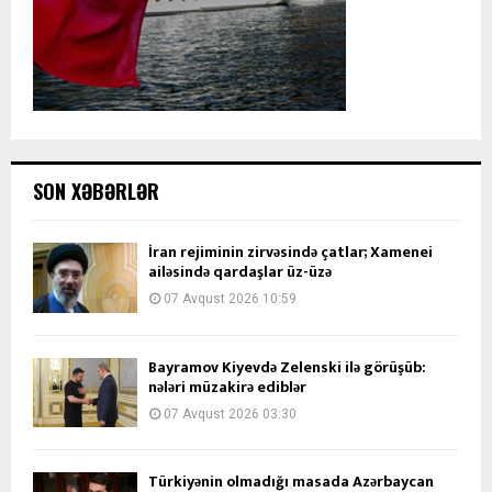
SON XƏBƏRLƏR
İran rejiminin zirvəsində çatlar; Xamenei
ailəsində qardaşlar üz-üzə
07 Avqust 2026 10:59
Bayramov Kiyevdə Zelenski ilə görüşüb:
nələri müzakirə ediblər
07 Avqust 2026 03:30
Türkiyənin olmadığı masada Azərbaycan