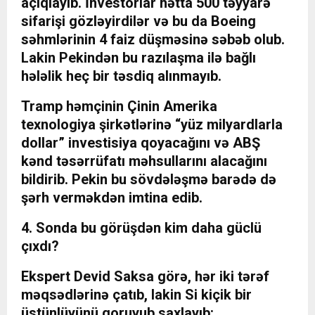
açıqlayıb. İnvestorlar hətta 500 təyyarə
sifarişi gözləyirdilər və bu da Boeing
səhmlərinin 4 faiz düşməsinə səbəb olub.
Lakin Pekindən bu razılaşma ilə bağlı
hələlik heç bir təsdiq alınmayıb.
Tramp həmçinin Çinin Amerika
texnologiya şirkətlərinə “yüz milyardlarla
dollar” investisiya qoyacağını və ABŞ
kənd təsərrüfatı məhsullarını alacağını
bildirib. Pekin bu sövdələşmə barədə də
şərh verməkdən imtina edib.
4. Sonda bu görüşdən kim daha güclü
çıxdı?
Ekspert Devid Saksa görə, hər iki tərəf
məqsədlərinə çatıb, lakin Si kiçik bir
üstünlüyünü qoruyub saxlayıb: