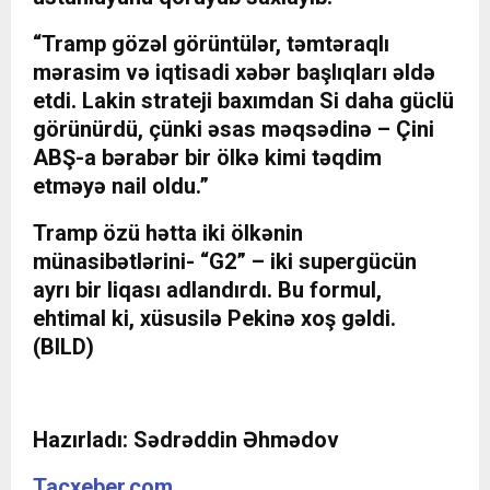
“Tramp gözəl görüntülər, təmtəraqlı
mərasim və iqtisadi xəbər başlıqları əldə
etdi. Lakin strateji baxımdan Si daha güclü
görünürdü, çünki əsas məqsədinə – Çini
ABŞ-a bərabər bir ölkə kimi təqdim
etməyə nail oldu.”
Tramp özü hətta iki ölkənin
münasibətlərini- “G2” – iki supergücün
ayrı bir liqası adlandırdı. Bu formul,
ehtimal ki, xüsusilə Pekinə xoş gəldi.
(BILD)
Hazırladı: Sədrəddin Əhmədov
Tacxeber.com