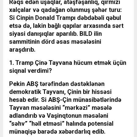
Rəqs edən uşaqlar, atəşfəşanlıq, qırmızı
xalçalar və qadağan olunmuş şəhər turu:
Si Cinpin Donald Trampı dəbdəbəli qəbul
etsə də, lakin bağlı qapılar arxasında sərt
siyasi danışıqlar aparılıb. BILD ilin
sammitinin dörd əsas məsələsini
araşdırıb.
1. Tramp Çinə Tayvana hücum etmək üçün
siqnal verdimi?
Pekin ABŞ tərəfindən dəstəklənən
demokratik Tayvanı, Çinin bir hissəsi
hesab edir. Si ABŞ-Çin münasibətlərində
Tayvan məsələsini “mərkəzi” məsələ
adlandırıb və Vaşinqtonun məsələni
“səhv” “həll etməsi” halında potensial
münaqişə barədə xəbərdarlıq edib.