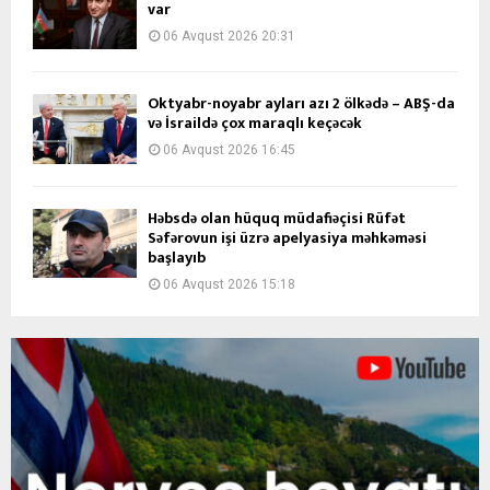
var
06 Avqust 2026 20:31
Oktyabr-noyabr ayları azı 2 ölkədə – ABŞ-da
və İsraildə çox maraqlı keçəcək
06 Avqust 2026 16:45
Həbsdə olan hüquq müdafiəçisi Rüfət
Səfərovun işi üzrə apelyasiya məhkəməsi
başlayıb
06 Avqust 2026 15:18