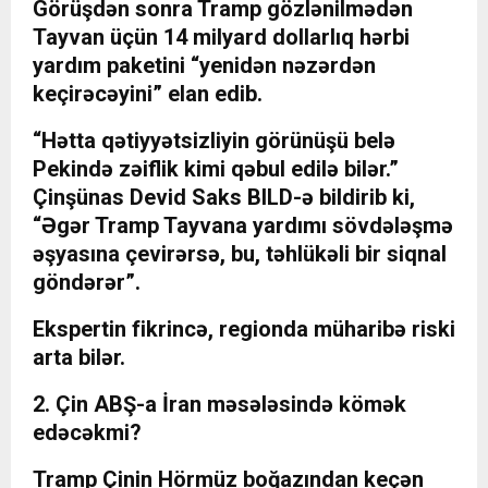
Görüşdən sonra Tramp gözlənilmədən
Tayvan üçün 14 milyard dollarlıq hərbi
yardım paketini “yenidən nəzərdən
keçirəcəyini” elan edib.
“Hətta qətiyyətsizliyin görünüşü belə
Pekində zəiflik kimi qəbul edilə bilər.”
Çinşünas Devid Saks BILD-ə bildirib ki,
“Əgər Tramp Tayvana yardımı sövdələşmə
əşyasına çevirərsə, bu, təhlükəli bir siqnal
göndərər”.
Ekspertin fikrincə, regionda müharibə riski
arta bilər.
2. Çin ABŞ-a İran məsələsində kömək
edəcəkmi?
Tramp Çinin Hörmüz boğazından keçən