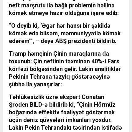
neft marşrutu ilə bağlı problemin həllinə
kömək etməyə hazır olduğuna işarə edib:
“O deyib ki, ‘Əgər hər hansı bir şəkildə
kömək edə bilsəm, məmnuniyyətlə kömək
edərəm'”, – deyə ABŞ prezidenti bildirib.
Tramp həmçinin Çinin maraqlarına da
toxunub: Çin neftinin təxminən 40%-i Fars
körfəzi bölgəsindən gəlir. Lakin analitiklər
Pekinin Tehrana təzyiq göstərəcəyinə
şübhə ilə yanaşırlar:
Təhlükəsizlik üzrə ekspert Conatan
Şroden BILD-ə bildirib ki, “Çinin Hörmüz
boğazında effektiv fəaliyyət göstərmək
üçün dəniz qüvvələri imkanları yoxdur.
Lakin Pekin Tehrandakı təsirindən istifadə