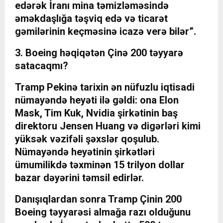
edərək İranı mina təmizləməsində
əməkdaşlığa təşviq edə və ticarət
gəmilərinin keçməsinə icazə verə bilər”.
3. Boeing həqiqətən Çinə 200 təyyarə
satacaqmı?
Tramp Pekinə tarixin ən nüfuzlu iqtisadi
nümayəndə heyəti ilə gəldi: ona Elon
Mask, Tim Kuk, Nvidia şirkətinin baş
direktoru Jensen Huang və digərləri kimi
yüksək vəzifəli şəxslər qoşulub.
Nümayəndə heyətinin şirkətləri
ümumilikdə təxminən 15 trilyon dollar
bazar dəyərini təmsil edirlər.
Danışıqlardan sonra Tramp Çinin 200
Boeing təyyarəsi almağa razı olduğunu