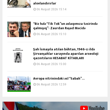
alovlandırırlar
06 Avqust 2026 15:14
“Biz hələ “Tik Tok”un əxlaqımıza təsirində
qalmışıq”- Zaurdan Rəşad Məcidə
06 Avqust 2026 15:10
Şah İsmayıla atılan böhtan, 1946-cı ildə
Şirvanşahlar sarayında aparılan arxeoloji
qazıntıların HESABAT KİTABLARI
06 Avqust 2026 15:00
Avropa vitrinindəki əsl “Sabah”…
06 Avqust 2026 12:59