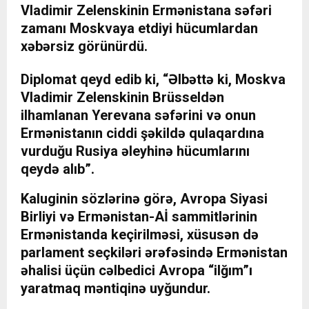
Vladimir Zelenskinin Ermənistana səfəri
zamanı Moskvaya etdiyi hücumlardan
xəbərsiz görünürdü.
Diplomat qeyd edib ki, “Əlbəttə ki, Moskva
Vladimir Zelenskinin Brüsseldən
ilhamlanan Yerevana səfərini və onun
Ermənistanın ciddi şəkildə qulaqardına
vurduğu Rusiya əleyhinə hücumlarını
qeydə alıb”.
Kaluginin sözlərinə görə, Avropa Siyasi
Birliyi və Ermənistan-Aİ sammitlərinin
Ermənistanda keçirilməsi, xüsusən də
parlament seçkiləri ərəfəsində Ermənistan
əhalisi üçün cəlbedici Avropa “ilğım”ı
yaratmaq məntiqinə uyğundur.