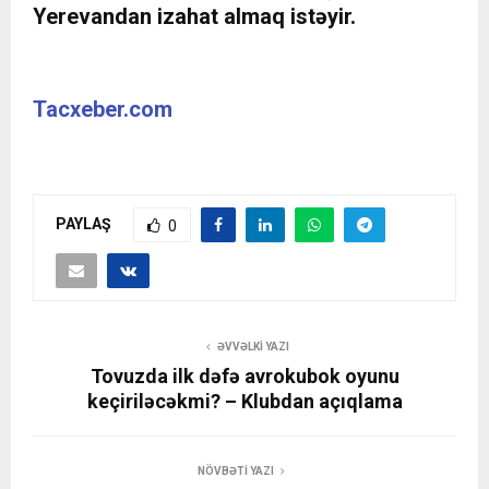
Yerevandan izahat almaq istəyir.
Tacxeber.com
PAYLAŞ
0
ƏVVƏLKI YAZI
Tovuzda ilk dəfə avrokubok oyunu
keçiriləcəkmi? – Klubdan açıqlama
NÖVBƏTI YAZI