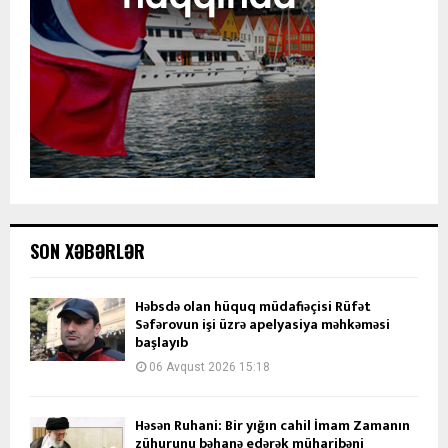
SON XƏBƏRLƏR
Həbsdə olan hüquq müdafiəçisi Rüfət
Səfərovun işi üzrə apelyasiya məhkəməsi
başlayıb
06 Avqust 2026 15:18
Həsən Ruhani: Bir yığın cahil İmam Zamanın
zühurunu bəhanə edərək müharibəni