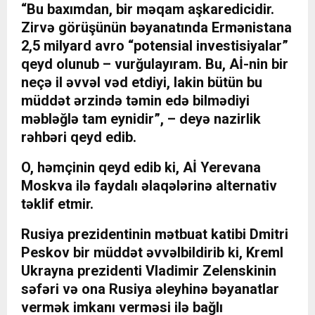
“Bu baxımdan, bir məqam aşkaredicidir.
Zirvə görüşünün bəyanatında Ermənistana
2,5 milyard avro “potensial investisiyalar”
qeyd olunub – vurğulayıram. Bu, Aİ-nin bir
neçə il əvvəl vəd etdiyi, lakin bütün bu
müddət ərzində təmin edə bilmədiyi
məbləğlə tam eynidir”, – deyə nazirlik
rəhbəri qeyd edib.
O, həmçinin qeyd edib ki, Aİ Yerevana
Moskva ilə faydalı əlaqələrinə alternativ
təklif etmir.
Rusiya prezidentinin mətbuat katibi Dmitri
Peskov bir müddət əvvəl
bildirib
ki, Kreml
Ukrayna prezidenti Vladimir Zelenskinin
səfəri və ona Rusiya əleyhinə bəyanatlar
vermək imkanı verməsi ilə bağlı