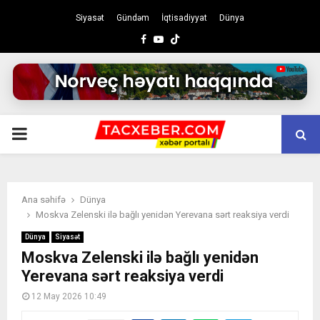
Siyasət
Gündəm
İqtisadiyyat
Dünya
Facebook
Youtube
PRIMARY
MENU
Ana səhifə
Dünya
Moskva Zelenski ilə bağlı yenidən Yerevana sərt reaksiya verdi
Dünya
Siyasət
Moskva Zelenski ilə bağlı yenidən
Yerevana sərt reaksiya verdi
12 May 2026 10:49