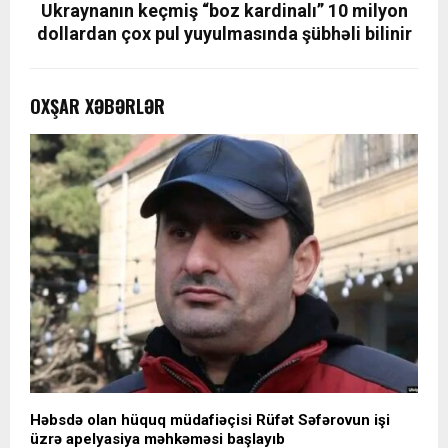
Ukraynanın keçmiş “boz kardinalı” 10 milyon
dollardan çox pul yuyulmasında şübhəli bilinir
OXŞAR XƏBƏRLƏR
Həbsdə olan hüquq müdafiəçisi Rüfət Səfərovun işi
üzrə apelyasiya məhkəməsi başlayıb