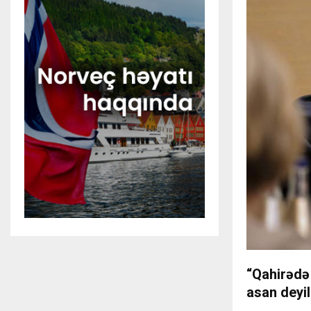
“Qahirədə 
asan deyi