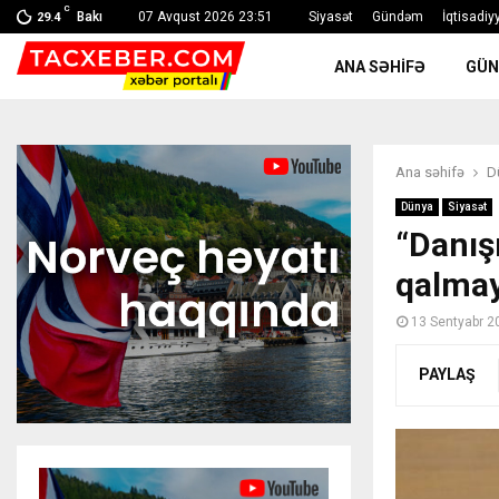
C
Bakı
07 Avqust 2026 23:51
Siyasət
Gündəm
İqtisadiy
29.4
ANA SƏHIFƏ
GÜ
Ana səhifə
D
Dünya
Siyasət
“Danış
qalmay
13 Sentyabr 2
PAYLAŞ