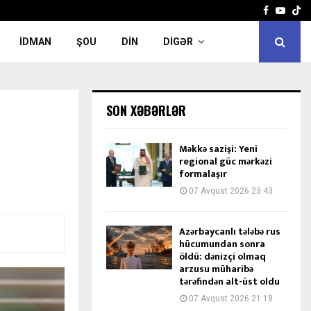
Facebook
Yout
İDMAN
ŞOU
DIN
DIGƏR
SON XƏBƏRLƏR
Məkkə sazişi: Yeni
regional güc mərkəzi
formalaşır
07 Avqust 2026 23:43
Azərbaycanlı tələbə rus
hücumundan sonra
öldü: dənizçi olmaq
arzusu müharibə
tərəfindən alt-üst oldu
07 Avqust 2026 21:18