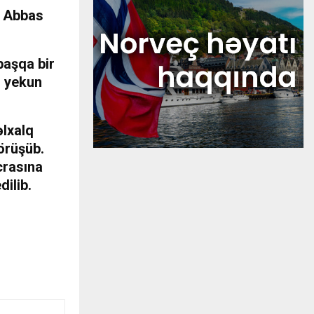
ri Abbas
başqa bir
n yekun
əlxalq
örüşüb.
crasına
dilib.