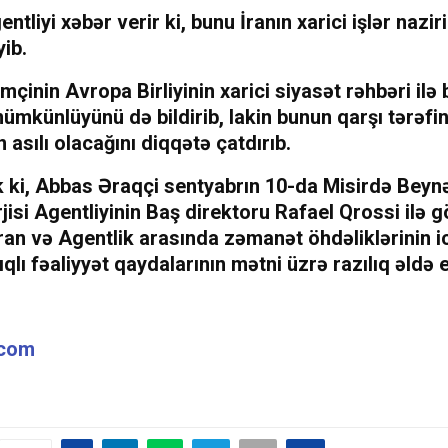
ntliyi xəbər verir ki, bunu İranın xarici işlər nazi
ib.
mçinin Avropa Birliyinin xarici siyasət rəhbəri ilə 
mkünlüyünü də bildirib, lakin bunun qarşı tərəfi
 asılı olacağını diqqətə çatdırıb.
 ki, Abbas Əraqçi sentyabrın 10-da Misirdə Beyn
isi Agentliyinin Baş direktoru Rafael Qrossi ilə g
an və Agentlik arasında zəmanət öhdəliklərinin i
ıqlı fəaliyyət qaydalarının mətni üzrə razılıq əldə e
.com