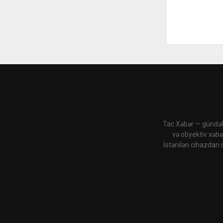
Tac Xəbər — gündəli
və obyektiv xəbə
İstənilən cihazdan 