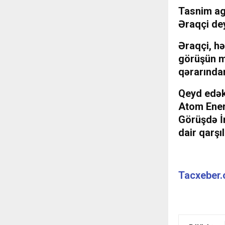
Tasnim age
Əraqçi dey
Əraqçi, hə
görüşün mü
qərarından
Qeyd edək
Atom Enerj
Görüşdə İr
dair qarşıl
Tacxeber