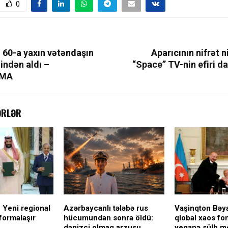
0
ı 60-a yaxın vətəndaşın
Aparıcının nifrət n
lindən aldı –
“Space” TV-nin efiri da
RMA
ƏRLƏR
 Yeni regional
Azərbaycanlı tələbə rus
Vaşinqton Bəy
formalaşır
hücumundan sonra öldü:
qlobal xaos fo
dənizçi olmaq arzusu
yeganə sülh m