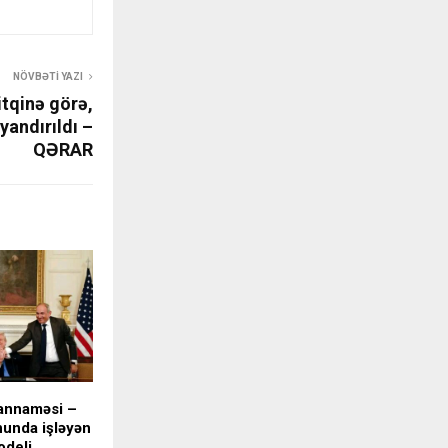
NÖVBƏTI YAZI
itqinə görə,
yandırıldı –
QƏRAR
annaməsi –
nunda işləyən
odeli