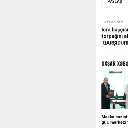
PAYLAŞ
ƏVVƏLKI YAZI
İcra başçıs
torpağını ə
QARŞIDU
OXŞAR XƏB
Məkkə sazişi:
güc mərkəzi 