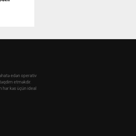
 əhatə edən operativ
 təqdim etməkdir.
n hər kəs üçün ideal