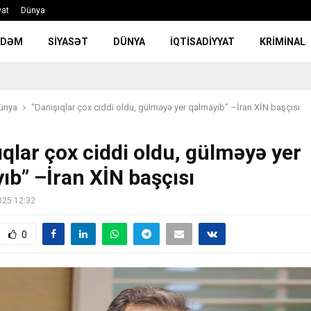
yat
Dünya
NDƏM
SIYASƏT
DÜNYA
İQTISADIYYAT
KRIMINAL
ünya
“Danışıqlar çox ciddi oldu, gülməyə yer qalmayıb” –İran XİN başçısı
ıqlar çox ciddi oldu, gülməyə yer
ıb” –İran XİN başçısı
025 12:32
0