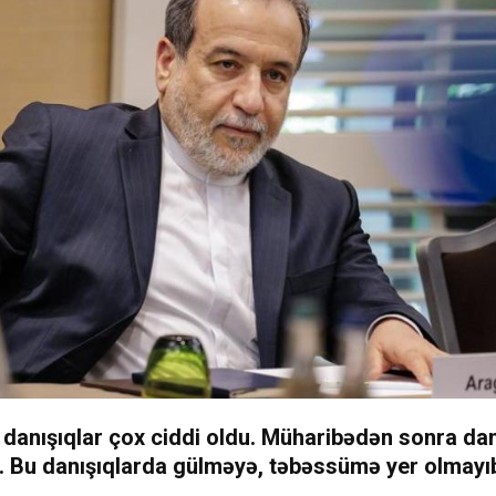
danışıqlar çox ciddi oldu. Müharibədən sonra dan
l. Bu danışıqlarda gülməyə, təbəssümə yer olmayı