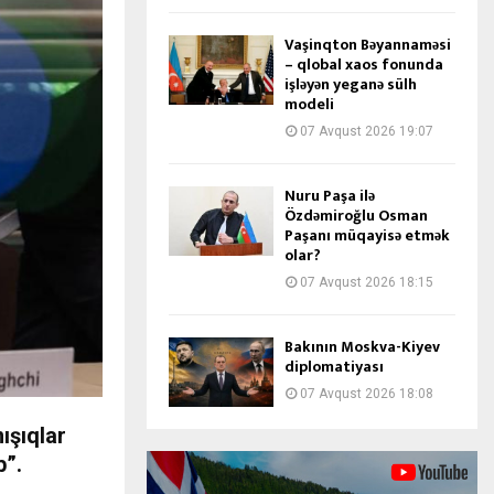
Vaşinqton Bəyannaməsi
– qlobal xaos fonunda
işləyən yeganə sülh
modeli
07 Avqust 2026 19:07
Nuru Paşa ilə
Özdəmiroğlu Osman
Paşanı müqayisə etmək
olar?
07 Avqust 2026 18:15
Bakının Moskva-Kiyev
diplomatiyası
07 Avqust 2026 18:08
ışıqlar
b”.