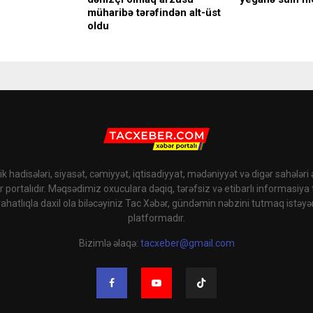
müharibə tərəfindən alt-üst
oldu
k hadisələri, siyasət, cəmiyyət, iqtisadiyyat, mədəniyyət və digər sahələri
r portalıdır. Məqsədimiz oxuculara dəqiq, tərəfsiz və etibarlı informasiya
rahatlıqla daxil ola biləcəyiniz Tac Xəbər, gündəmin nəbzini tutmaq istəyə
platformadır.
Bizimlə əlaqə:
tacxeber@gmail.com