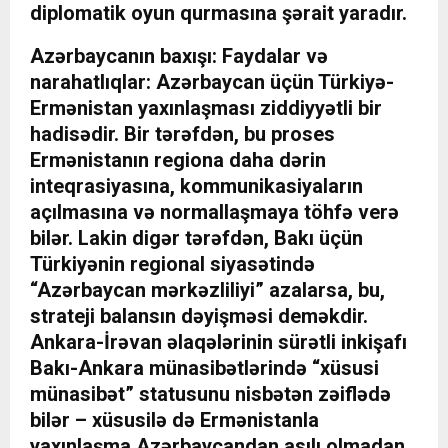
diplomatik oyun qurmasına şərait yaradır.
Azərbaycanın baxışı: Faydalar və
narahatlıqlar: Azərbaycan üçün Türkiyə-
Ermənistan yaxınlaşması ziddiyyətli bir
hadisədir. Bir tərəfdən, bu proses
Ermənistanın regiona daha dərin
inteqrasiyasına, kommunikasiyaların
açılmasına və normallaşmaya töhfə verə
bilər. Lakin digər tərəfdən, Bakı üçün
Türkiyənin regional siyasətində
“Azərbaycan mərkəzliliyi” azalarsa, bu,
strateji balansın dəyişməsi deməkdir.
Ankara-İrəvan əlaqələrinin sürətli inkişafı
Bakı-Ankara münasibətlərində “xüsusi
münasibət” statusunu nisbətən zəiflədə
bilər – xüsusilə də Ermənistanla
yaxınlaşma Azərbaycandan asılı olmadan