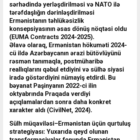
sərhədində yerləşdirilməsi və NATO ilə
tərəfdaşlığın dərinləşdirilməsi
Ermənistanın təhlükəsizlik
konsepsiyasının əsas dönüş nöqtəsi oldu
(EUMA Contracts 2024-2025).
Əlavə olaraq, Ermənistan hökuməti 2024-
cü ildə Azərbaycanın ərazi bütövlüyünü
rəsmən tanımaqla, postmüharibə
reallıqlarını qəbul etdiyini və sülhə siyasi
iradə göstərdiyini nümayiş etdirdi. Bu
bəyanat Paşinyanın 2022-ci ilin
oktyabrında Praqada verdiyi
açıqlamalardan sonra daha konkret
xarakter aldı (CivilNet, 2024).
Sülh müqaviləsi–Ermənistan üçün qurtuluş
strategiyası: Yuxarıda qeyd olunan
transformasiyalar fonunda Ermənistan