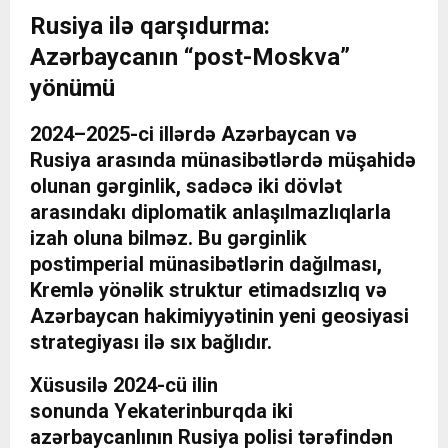
Rusiya ilə qarşıdurma:
Azərbaycanın “post-Moskva”
yönümü
2024–2025-ci illərdə Azərbaycan və
Rusiya arasında münasibətlərdə müşahidə
olunan gərginlik, sadəcə iki dövlət
arasındakı diplomatik anlaşılmazlıqlarla
izah oluna bilməz. Bu gərginlik
postimperial münasibətlərin dağılması,
Kremlə yönəlik struktur etimadsızlıq və
Azərbaycan hakimiyyətinin yeni geosiyasi
strategiyası ilə sıx bağlıdır.
Xüsusilə 2024-cü ilin
sonunda
Y
ekaterinburqda iki
azərbaycanlının Rusiya polisi tərəfindən