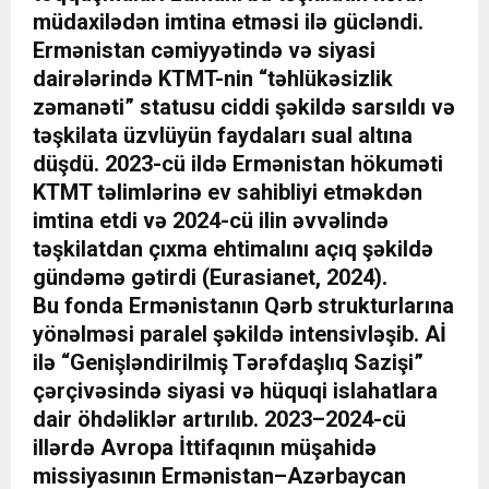
müdaxilədən imtina etməsi ilə gücləndi.
Ermənistan cəmiyyətində və siyasi
dairələrində KTMT-nin “təhlükəsizlik
zəmanəti” statusu ciddi şəkildə sarsıldı və
təşkilata üzvlüyün faydaları sual altına
düşdü. 2023-cü ildə Ermənistan hökuməti
KTMT təlimlərinə ev sahibliyi etməkdən
imtina etdi və 2024-cü ilin əvvəlində
təşkilatdan çıxma ehtimalını açıq şəkildə
gündəmə gətirdi (Eurasianet, 2024).
Bu fonda Ermənistanın Qərb strukturlarına
yönəlməsi paralel şəkildə intensivləşib. Aİ
ilə “Genişləndirilmiş Tərəfdaşlıq Sazişi”
çərçivəsində siyasi və hüquqi islahatlara
dair öhdəliklər artırılıb. 2023–2024-cü
illərdə Avropa İttifaqının müşahidə
missiyasının Ermənistan–Azərbaycan