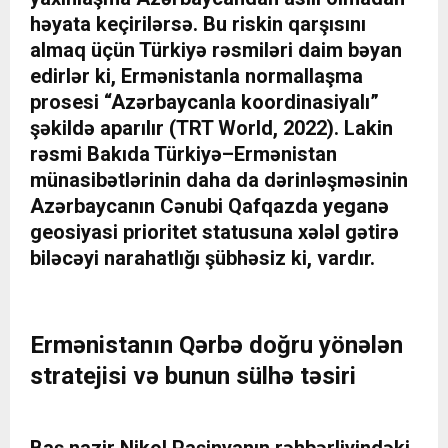
həyata keçirilərsə. Bu riskin qarşısını
almaq üçün Türkiyə rəsmiləri daim bəyan
edirlər ki, Ermənistanla normallaşma
prosesi “Azərbaycanla koordinasiyalı”
şəkildə aparılır (TRT World, 2022). Lakin
rəsmi Bakıda Türkiyə–Ermənistan
münasibətlərinin daha da dərinləşməsinin
Azərbaycanın Cənubi Qafqazda yeganə
geosiyasi prioritet statusuna xələl gətirə
biləcəyi narahatlığı şübhəsiz ki, vardır.
Ermənistanın Qərbə doğru yönələn
stratejisi və bunun sülhə təsiri