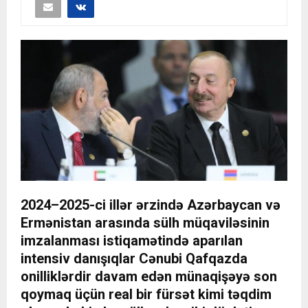
2024–2025-ci illər ərzində Azərbaycan və
Ermənistan arasında sülh müqaviləsinin
imzalanması istiqamətində aparılan
intensiv danışıqlar Cənubi Qafqazda
onilliklərdir davam edən münaqişəyə son
qoymaq üçün real bir fürsət kimi təqdim