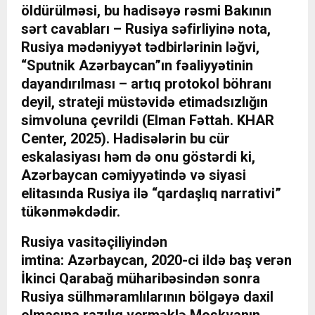
öldürülməsi, bu hadisəyə rəsmi Bakının
sərt cavabları – Rusiya səfirliyinə nota,
Rusiya mədəniyyət tədbirlərinin ləğvi,
“Sputnik Azərbaycan”ın fəaliyyətinin
dayandırılması – artıq protokol böhranı
deyil, strateji müstəvidə etimadsızlığın
simvoluna çevrildi (Elman Fəttah. KHAR
Center, 2025). Hadisələrin bu cür
eskalasiyası həm də onu göstərdi ki,
Azərbaycan cəmiyyətində və siyasi
elitasında Rusiya ilə “qardaşlıq narrativi”
tükənməkdədir.
Rusiya vasitəçiliyindən
imtina: Azərbaycan, 2020-ci ildə baş verən
İkinci Qarabağ müharibəsindən sonra
Rusiya sülhməramlılarının bölgəyə daxil