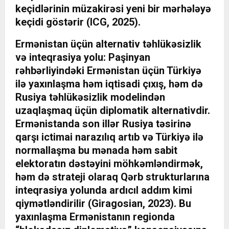
keçidlərinin müzakirəsi yeni bir mərhələyə
keçidi göstərir (ICG, 2025).
Ermənistan üçün alternativ təhlükəsizlik
və inteqrasiya yolu: Paşinyan
rəhbərliyindəki Ermənistan üçün Türkiyə
ilə yaxınlaşma həm iqtisadi çıxış, həm də
Rusiya təhlükəsizlik modelindən
uzaqlaşmaq üçün diplomatik alternativdir.
Ermənistanda son illər Rusiya təsirinə
qarşı ictimai narazılıq artıb və Türkiyə ilə
normallaşma bu mənada həm sabit
elektoratın dəstəyini möhkəmləndirmək,
həm də strateji olaraq Qərb strukturlarına
inteqrasiya yolunda ardıcıl addım kimi
qiymətləndirilir (Giragosian, 2023). Bu
yaxınlaşma Ermənistanın regionda