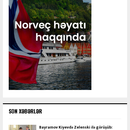
SON XƏBƏRLƏR
Bayramov Kiyevdə Zelenski ilə görüşüb: