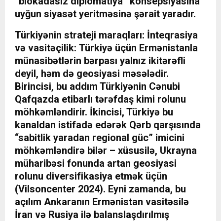
“blokadasız diplomatiya” konsepsiyasına
uyğun siyasət yeritməsinə şərait yaradır.
Türkiyənin strateji maraqları: İnteqrasiya
və vasitəçilik: Türkiyə üçün Ermənistanla
münasibətlərin bərpası yalnız ikitərəfli
deyil, həm də geosiyasi məsələdir.
Birincisi, bu addım Türkiyənin Cənubi
Qafqazda etibarlı tərəfdaş kimi rolunu
möhkəmləndirir. İkincisi, Türkiyə bu
kanaldan istifadə edərək Qərb qarşısında
“sabitlik yaradan regional güc” imicini
möhkəmləndirə bilər – xüsusilə, Ukrayna
müharibəsi fonunda artan geosiyasi
rolunu diversifikasiya etmək üçün
(Vilsoncenter 2024). Eyni zamanda, bu
açılım Ankaranın Ermənistan vasitəsilə
İran və Rusiya ilə balanslaşdırılmış