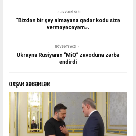
ƏVVƏLKI YAZI
“Bizdən bir şey almayana qədər kodu sizə
verməyəcəyəm».
NÖVBƏTI YAZI
Ukrayna Rusiyanın “MiQ” zavoduna zərbə
endirdi
OXŞAR XƏBƏRLƏR