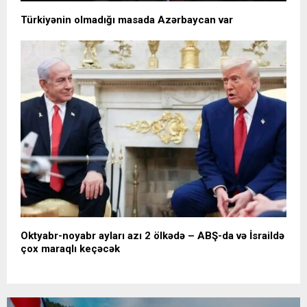
Türkiyənin olmadığı masada Azərbaycan var
Oktyabr-noyabr ayları azı 2 ölkədə – ABŞ-da və İsraildə
çox maraqlı keçəcək