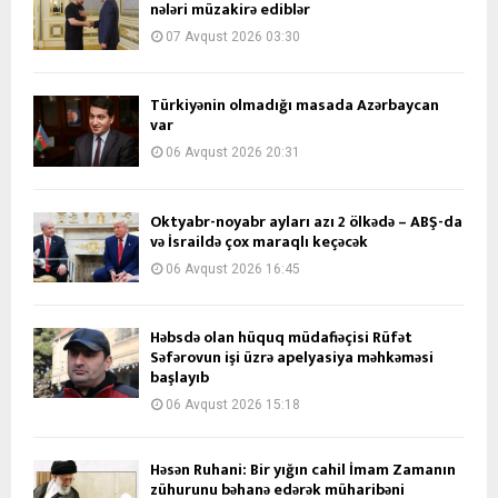
nələri müzakirə ediblər
07 Avqust 2026 03:30
Türkiyənin olmadığı masada Azərbaycan
var
06 Avqust 2026 20:31
Oktyabr-noyabr ayları azı 2 ölkədə – ABŞ-da
və İsraildə çox maraqlı keçəcək
06 Avqust 2026 16:45
Həbsdə olan hüquq müdafiəçisi Rüfət
Səfərovun işi üzrə apelyasiya məhkəməsi
başlayıb
06 Avqust 2026 15:18
Həsən Ruhani: Bir yığın cahil İmam Zamanın
zühurunu bəhanə edərək müharibəni