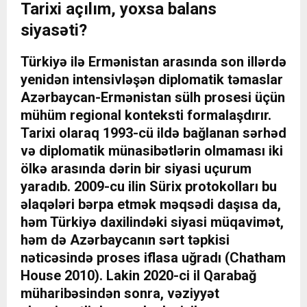
Tarixi açılım, yoxsa balans
siyasəti?
Türkiyə ilə Ermənistan arasında son illərdə
yenidən intensivləşən diplomatik təmaslar
Azərbaycan-Ermənistan sülh prosesi üçün
mühüm regional konteksti formalaşdırır.
Tarixi olaraq 1993-cü ildə bağlanan sərhəd
və diplomatik münasibətlərin olmaması iki
ölkə arasında dərin bir siyasi uçurum
yaradıb. 2009-cu ilin Sürix protokolları bu
əlaqələri bərpa etmək məqsədi daşısa da,
həm Türkiyə daxilindəki siyasi müqavimət,
həm də Azərbaycanın sərt təpkisi
nəticəsində proses iflasa uğradı (Chatham
House 2010). Lakin 2020-ci il Qarabağ
müharibəsindən sonra, vəziyyət