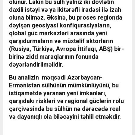
olunur. Lakin bu sülh yalnız iki dövlətin
daxili istəyi və ya ikitərəfli iradəsi ilə izah
oluna bilməz. Əksinə, bu proses regionda
dəyişən geosiyasi konfiqurasiyaların,
qlobal güc mərkəzləri arasında yeni
qarşıdurmaların və müxtəlif aktorların
(Rusiya, Türkiyə, Avropa İttifaqı, ABŞ) bir-
birinə zidd maraqlarının fonunda
dəyərləndirilməlidir.
Bu analizin məqsədi Azərbaycan-
Ermənistan sülhünün mümkünlüyünü, bu
istiqamətdə yaranan yeni imkanları,
qarşıdakı riskləri və regional güclərin rolu
çərçivəsində bu sülhün nə dərəcədə real
və dayanıqlı ola biləcəyini təhlil etməkdir.