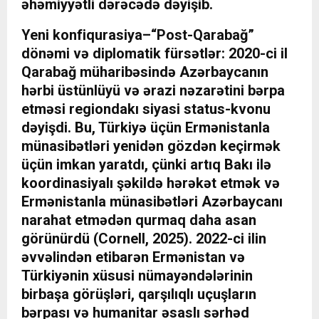
əhəmiyyətli dərəcədə dəyişib.
Yeni konfiqurasiya–“Post-Qarabağ”
dönəmi və diplomatik fürsətlər: 2020-ci il
Qarabağ müharibəsində Azərbaycanın
hərbi üstünlüyü və ərazi nəzarətini bərpa
etməsi regiondakı siyasi status-kvonu
dəyişdi. Bu, Türkiyə üçün Ermənistanla
münasibətləri yenidən gözdən keçirmək
üçün imkan yaratdı, çünki artıq Bakı ilə
koordinasiyalı şəkildə hərəkət etmək və
Ermənistanla münasibətləri Azərbaycanı
narahat etmədən qurmaq daha asan
görünürdü (Cornell, 2025). 2022-ci ilin
əvvəlindən etibarən Ermənistan və
Türkiyənin xüsusi nümayəndələrinin
birbaşa görüşləri, qarşılıqlı uçuşların
bərpası və humanitar əsaslı sərhəd