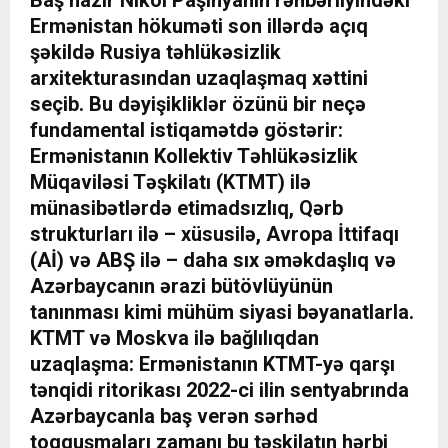
Baş nazir Nikol Paşinyanın rəhbərliyindəki
Ermənistan hökuməti son illərdə açıq
şəkildə Rusiya təhlükəsizlik
arxitekturasından uzaqlaşmaq xəttini
seçib. Bu dəyişikliklər özünü bir neçə
fundamental istiqamətdə göstərir:
Ermənistanın Kollektiv Təhlükəsizlik
Müqaviləsi Təşkilatı (KTMT) ilə
münasibətlərdə etimadsızlıq, Qərb
strukturları ilə – xüsusilə, Avropa İttifaqı
(Aİ) və ABŞ ilə – daha sıx əməkdaşlıq və
Azərbaycanın ərazi bütövlüyünün
tanınması kimi mühüm siyasi bəyanatlarla.
KTMT və Moskva ilə bağlılıqdan
uzaqlaşma: Ermənistanın KTMT-yə qarşı
tənqidi ritorikası 2022-ci ilin sentyabrında
Azərbaycanla baş verən sərhəd
toqquşmaları zamanı bu təşkilatın hərbi