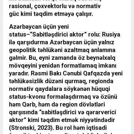
rasional, çoxvektorlu və normativ
güc kimi təqdim etməyə çalışır.
Azərbaycan üçün yeni
status–“Sabitləşdirici aktor” rolu: Rusiya
ilə qarşıdurma Azərbaycan üçün yalnız
geopolitik təhlükəni azaltmaq anlamına
gəlmir. Bu, eyni zamanda öz beynəlxalq
mövqeyini yenidən formatlamaq imkanı
yaradır. Rəsmi Bakı Cənubi Qafqazda yeni
təhlükəsizlik düzəni qurmaq, regionda
normativ qaydalara söykənən hüquqi
status-kvonu formalaşdırmaq və özünü
həm Qərb, həm də region dövlətləri
qarşısında “sabitləşdirici və qərarverici
aktor” kimi təqdim etmək niyyətindədir
(Stronski, 2023). Bu rol həm iqtisadi