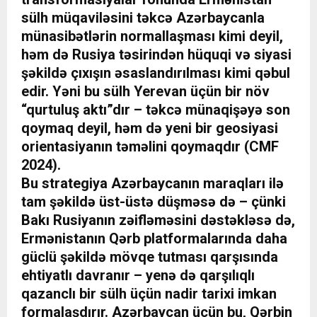
sülh müqaviləsini təkcə Azərbaycanla
münasibətlərin normallaşması kimi deyil,
həm də Rusiya təsirindən hüquqi və siyasi
şəkildə çıxışın əsaslandırılması kimi qəbul
edir. Yəni bu sülh Yerevan üçün bir növ
“qurtuluş aktı”dır – təkcə münaqişəyə son
qoymaq deyil, həm də yeni bir geosiyasi
orientasiyanın təməlini qoymaqdır (CMF
2024).
Bu strategiya Azərbaycanın maraqları ilə
tam şəkildə üst-üstə düşməsə də – çünki
Bakı Rusiyanın zəifləməsini dəstəkləsə də,
Ermənistanın Qərb platformalarında daha
güclü şəkildə mövqe tutması qarşısında
ehtiyatlı davranır – yenə də qarşılıqlı
qazanclı bir sülh üçün nadir tarixi imkan
formalaşdırır. Azərbaycan üçün bu, Qərbin