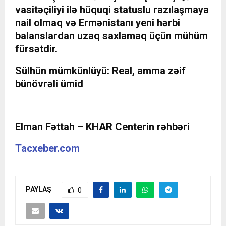
vasitəçiliyi ilə hüquqi statuslu razılaşmaya
nail olmaq və Ermənistanı yeni hərbi
balanslardan uzaq saxlamaq üçün mühüm
fürsətdir.
Sülhün mümkünlüyü: Real, amma zəif
bünövrəli ümid
Elman Fəttah – KHAR Centerin rəhbəri
Tacxeber.com
PAYLAŞ
0