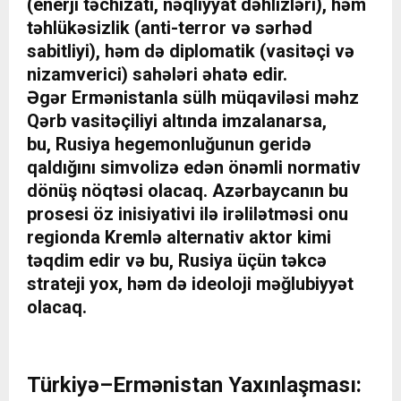
(enerji təchizatı, nəqliyyat dəhlizləri), həm
təhlükəsizlik (anti-terror və sərhəd
sabitliyi), həm də diplomatik (vasitəçi və
nizamverici) sahələri əhatə edir.
Əgər Ermənistanla sülh müqaviləsi məhz
Qərb vasitəçiliyi altında imzalanarsa,
bu, Rusiya hegemonluğunun geridə
qaldığını simvolizə edən önəmli normativ
dönüş nöqtəsi olacaq. Azərbaycanın bu
prosesi öz inisiyativi ilə irəlilətməsi onu
regionda Kremlə alternativ aktor kimi
təqdim edir və bu, Rusiya üçün təkcə
strateji yox, həm də ideoloji məğlubiyyət
olacaq.
Türkiyə–Ermənistan Yaxınlaşması: