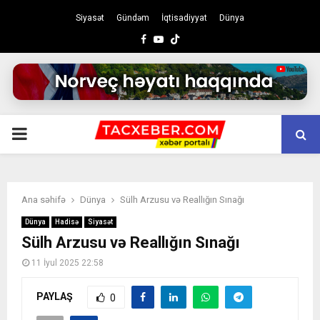
Siyasət
Gündəm
İqtisadiyyat
Dünya
Facebook
Youtube
PRIMARY
MENU
Ana səhifə
Dünya
Sülh Arzusu və Reallığın Sınağı
Dünya
Hadisə
Siyasət
Sülh Arzusu və Reallığın Sınağı
11 İyul 2025 22:58
PAYLAŞ
0