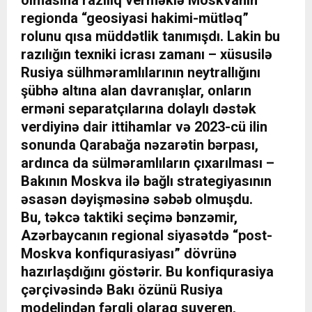
olmasına razılıq verməklə Moskvanın
regionda “geosiyasi hakimi-mütləq”
rolunu qısa müddətlik tanımışdı. Lakin bu
razılığın texniki icrası zamanı – xüsusilə
Rusiya sülhməramlılarının neytrallığını
şübhə altına alan davranışlar, onların
erməni separatçılarına dolaylı dəstək
verdiyinə dair ittihamlar və 2023-cü ilin
sonunda Qarabağa nəzarətin bərpası,
ardınca da sülməramlıların çıxarılması –
Bakının Moskva ilə bağlı strategiyasının
əsasən dəyişməsinə səbəb olmuşdu.
Bu, təkcə taktiki seçimə bənzəmir,
Azərbaycanın regional siyasətdə “post-
Moskva konfiqurasiyası” dövrünə
hazırlaşdığını göstərir. Bu konfiqurasiya
çərçivəsində Bakı özünü Rusiya
modelindən fərqli olaraq suveren,