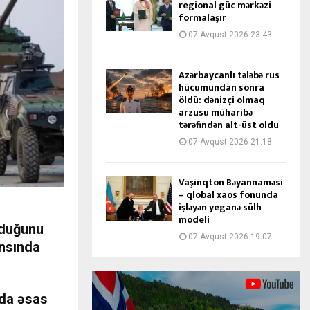
regional güc mərkəzi
formalaşır
07 Avqust 2026 23:43
Azərbaycanlı tələbə rus
hücumundan sonra
öldü: dənizçi olmaq
arzusu müharibə
tərəfindən alt-üst oldu
07 Avqust 2026 21:18
Vaşinqton Bəyannaməsi
– qlobal xaos fonunda
işləyən yeganə sülh
r
modeli
duğunu
07 Avqust 2026 19:07
ansında
da əsas