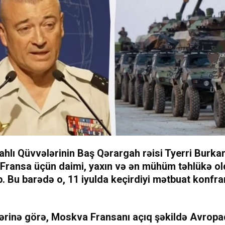
ahlı Qüvvələrinin Baş Qərargah rəisi Tyerri Burka
 Fransa üçün
daimi, yaxın və ən mühüm təhlükə
ol
. Bu barədə o, 11 iyulda keçirdiyi mətbuat konfr
ərinə görə,
Moskva Fransanı açıq şəkildə Avropa