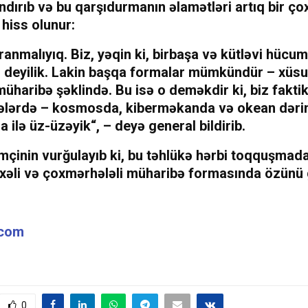
ndırıb
və bu qarşıdurmanın əlamətləri artıq bir ço
hiss olunur:
vranmalıyıq. Biz, yəqin ki, birbaşa və kütləvi hüc
ə deyilik. Lakin başqa formalar mümkündür – xüsu
 müharibə
şəklində. Bu isə o deməkdir ki,
biz fakti
ələrdə – kosmosda, kiberməkanda və okean dərin
a ilə üz-üzəyik
“, – deyə general bildirib.
mçinin vurğulayıb ki, bu təhlükə hərbi toqquşmad
xəli və çoxmərhələli müharibə
formasında özünü g
.com
0