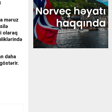
x
uma məruz
silə
ki olaraq
liklərində
an daha
östərir.