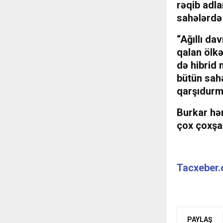
rəqib adla
sahələrdə 
“Ağıllı da
qalan ölk
də
hibrid
bütün sah
qarşıdurm
Burkar hə
çox
çoxşa
Tacxeber
PAYLAŞ