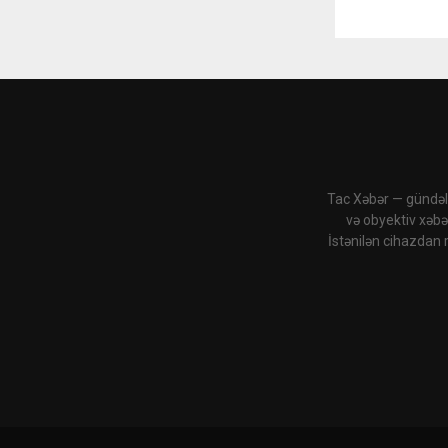
Tac Xəbər — gündəli
və obyektiv xəbə
İstənilən cihazdan 