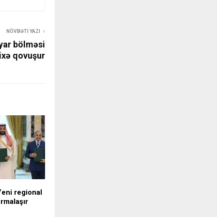
NÖVBƏTI YAZI
yar bölməsi
ixə qovuşur
Yeni regional
rmalaşır