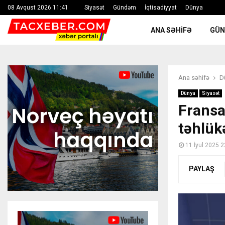
08 Avqust 2026 11:41
Siyasət
Gündəm
İqtisadiyyat
Dünya
ANA SƏHIFƏ
GÜ
Ana səhifə
D
Dünya
Siyasət
Fransa
təhlük
11 İyul 2025 2
PAYLAŞ