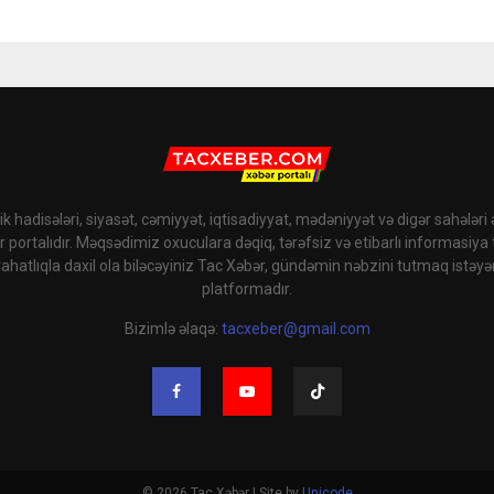
k hadisələri, siyasət, cəmiyyət, iqtisadiyyat, mədəniyyət və digər sahələri
r portalıdır. Məqsədimiz oxuculara dəqiq, tərəfsiz və etibarlı informasiya
rahatlıqla daxil ola biləcəyiniz Tac Xəbər, gündəmin nəbzini tutmaq istəyə
platformadır.
Bizimlə əlaqə:
tacxeber@gmail.com
© 2026 Tac Xəbər | Site by
Unicode