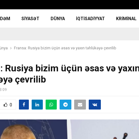
NDƏM
SIYASƏT
DÜNYA
İQTISADIYYAT
KRIMINAL
ünya
Fransa: Rusiya bizim üçün əsas və yaxın təhlükəyə çevrilib
: Rusiya bizim üçün əsas və yaxı
əyə çevrilib
3:09
0