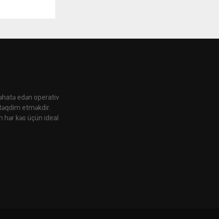
 əhatə edən operativ
 təqdim etməkdir.
n hər kəs üçün ideal