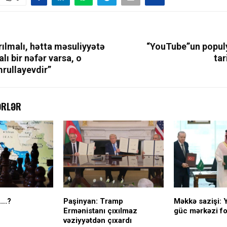
rılmalı, hətta məsuliyyətə
“YouTube”un popul
lı bir nəfər varsa, o
tar
rullayevdir”
ƏRLƏR
….?
Paşinyan: Tramp
Məkkə sazişi: 
Ermənistanı çıxılmaz
güc mərkəzi fo
vəziyyətdən çıxardı