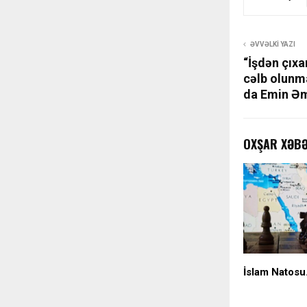
ƏVVƏLKI YAZI
“İşdən çıxa
cəlb olunma
da Emin Əm
OXŞAR XƏB
İslam Natosu