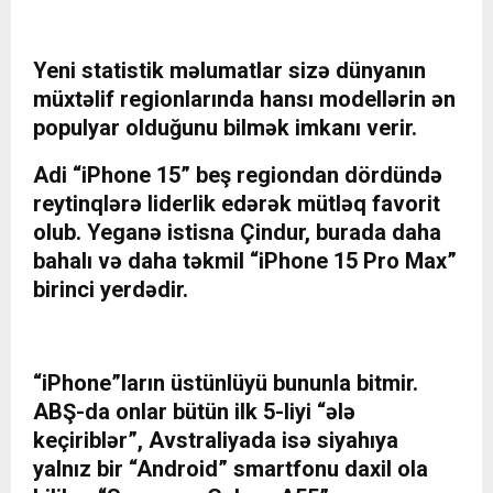
Yeni statistik məlumatlar sizə dünyanın
müxtəlif regionlarında hansı modellərin ən
populyar olduğunu bilmək imkanı verir.
Adi “iPhone 15” beş regiondan dördündə
reytinqlərə liderlik edərək mütləq favorit
olub. Yeganə istisna Çindur, burada daha
bahalı və daha təkmil “iPhone 15 Pro Max”
birinci yerdədir.
“iPhone”ların üstünlüyü bununla bitmir.
ABŞ-da onlar bütün ilk 5-liyi “ələ
keçiriblər”, Avstraliyada isə siyahıya
yalnız bir “Android” smartfonu daxil ola