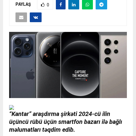
PAYLAŞ
0
“Kantar” araşdırma şirkəti 2024-cü ilin
üçüncü rübü üçün smartfon bazarı ilə bağlı
məlumatları təqdim edib.