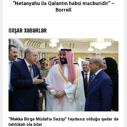
“Netanyahu ilə Qalantın həbsi məcburidir” –
Borrell
OXŞAR XƏBƏRLƏR
“Məkkə Birgə Müdafiə Sazişi” faydasız olduğu qədər də
təhlükəli ola bilər