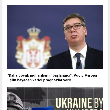
“Daha böyük müharibənin başlanğıcı”: Vuçiç Avropa
üçün həyəcan verici proqnozlar verir