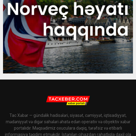
Tac Xəbər — gündəlik hadisələri, siyasət, cəmiyyət, iqtisadiyyat,
mədəniyyət və digər sahələri əhatə edən operativ və obyektiv xəbər
portalıdır. Məqsədimiz oxuculara dəqiq, tərəfsiz və etibarlı
informasiya təqdim etməkdir. İstənilən cihazdan rahatlıqla daxil ola