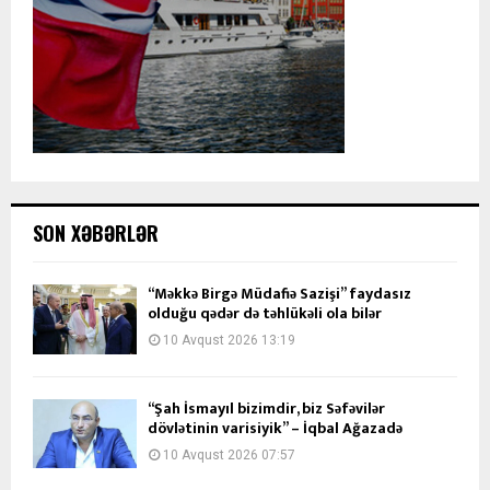
SON XƏBƏRLƏR
“Məkkə Birgə Müdafiə Sazişi” faydasız
olduğu qədər də təhlükəli ola bilər
10 Avqust 2026 13:19
“Şah İsmayıl bizimdir, biz Səfəvilər
dövlətinin varisiyik” – İqbal Ağazadə
10 Avqust 2026 07:57