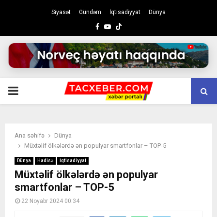
Siyasət
Gündəm
İqtisadiyyat
Dünya
Facebook
Youtube
PRIMARY
MENU
Ana səhifə
Dünya
Müxtəlif ölkələrdə ən populyar smartfonlar – TOP-5
Dünya
Hadisə
İqtisadiyyat
Müxtəlif ölkələrdə ən populyar
smartfonlar – TOP-5
22 Noyabr 2024 00:34