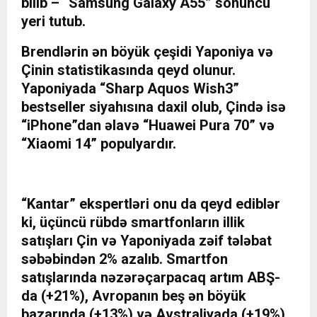
bilib – “Samsung Galaxy A55” sonuncu
yeri tutub.
Brendlərin ən böyük çeşidi Yaponiya və
Çinin statistikasında qeyd olunur.
Yaponiyada “Sharp Aquos Wish3”
bestseller siyahısına daxil olub, Çində isə
“iPhone”dan əlavə “Huawei Pura 70” və
“Xiaomi 14” populyardır.
“Kantar” ekspertləri onu da qeyd ediblər
ki, üçüncü rübdə smartfonların illik
satışları Çin və Yaponiyada zəif tələbat
səbəbindən 2% azalıb. Smartfon
satışlarında nəzərəçarpacaq artım ABŞ-
da (+21%), Avropanın beş ən böyük
bazarında (+13%) və Avstraliyada (+19%)