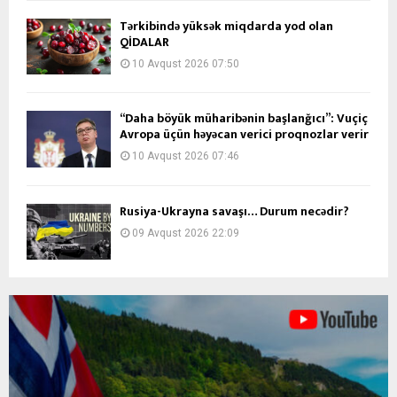
Tərkibində yüksək miqdarda yod olan
QİDALAR
10 Avqust 2026 07:50
“Daha böyük müharibənin başlanğıcı”: Vuçiç
Avropa üçün həyəcan verici proqnozlar verir
10 Avqust 2026 07:46
Rusiya-Ukrayna savaşı… Durum necədir?
09 Avqust 2026 22:09