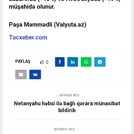
müşahidə olunur.
Paşa Məmmədli (Valyuta.az)
Tacxeber.com
PAYLAŞ
0
ƏVVƏLKI YAZI
Netanyahu həbsi ilə bağlı qərara münasibət
bildirib
NÖVBƏTI YAZI