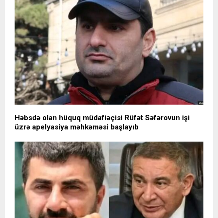
Həbsdə olan hüquq müdafiəçisi Rüfət Səfərovun işi
üzrə apelyasiya məhkəməsi başlayıb