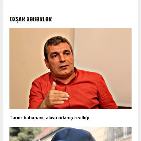
OXŞAR XƏBƏRLƏR
Təmir bəhanəsi, əlavə ödəniş reallığı