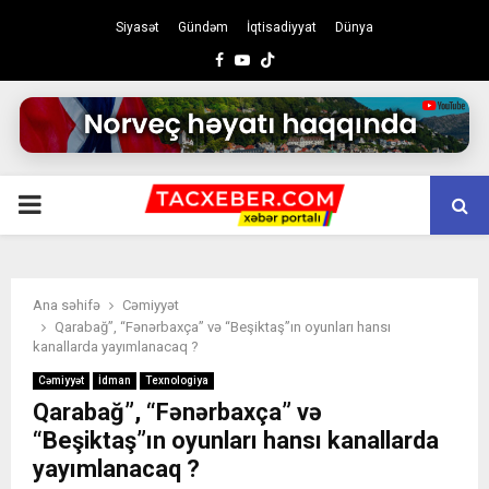
Siyasət
Gündəm
İqtisadiyyat
Dünya
Facebook
Youtube
PRIMARY
MENU
Ana səhifə
Cəmiyyət
Qarabağ”, “Fənərbaxça” və “Beşiktaş”ın oyunları hansı
kanallarda yayımlanacaq ?
Cəmiyyət
İdman
Texnologiya
Qarabağ”, “Fənərbaxça” və
“Beşiktaş”ın oyunları hansı kanallarda
yayımlanacaq ?