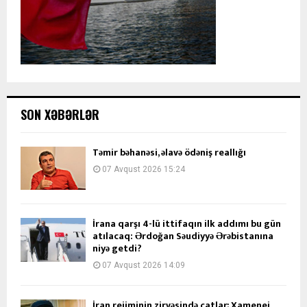
SON XƏBƏRLƏR
Təmir bəhanəsi, əlavə ödəniş reallığı
07 Avqust 2026 15:24
İrana qarşı 4-lü ittifaqın ilk addımı bu gün
atılacaq: Ərdoğan Səudiyyə Ərəbistanına
niyə getdi?
07 Avqust 2026 14:09
İran rejiminin zirvəsində çatlar; Xamenei