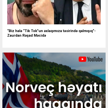
“Biz hələ “Tik Tok”un əxlaqımıza təsirində qalmışıq”-
Zaurdan Rəşad Məcidə