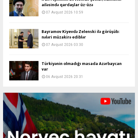
ailəsində qardaşlar üz-üzə
07 Avqust 2026 10:59
Bayramov Kiyevdə Zelenski ilə görüşüb:
nələri müzakirə ediblər
07 Avqust 2026 03:30
Türkiyənin olmadığı masada Azərbaycan
var
06 Avqust 2026 20:31