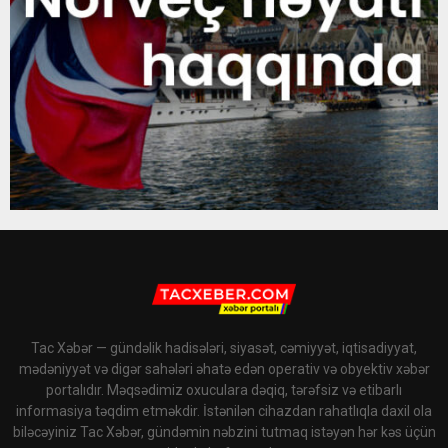
Tac Xəbər — gündəlik hadisələri, siyasət, cəmiyyət, iqtisadiyyat,
mədəniyyət və digər sahələri əhatə edən operativ və obyektiv xəbər
portalıdır. Məqsədimiz oxuculara dəqiq, tərəfsiz və etibarlı
informasiya təqdim etməkdir. İstənilən cihazdan rahatlıqla daxil ola
biləcəyiniz Tac Xəbər, gündəmin nəbzini tutmaq istəyən hər kəs üçün