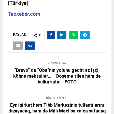
(Türkiyə)
Tacxeber.com
PAYLAŞ
0
ƏVVƏLKI YAZI
“Bravo” da “Oba”nın yolunu gedir: az işçi,
köhnə məhsullar… – Döşəmə silən həm də
bulka satır – FOTO
NÖVBƏTI YAZI
Eyni şirkət həm Tibb Mərkəzinin tullantılarını
daşıyacaq, həm də Milli Məclisə xalça satacaq