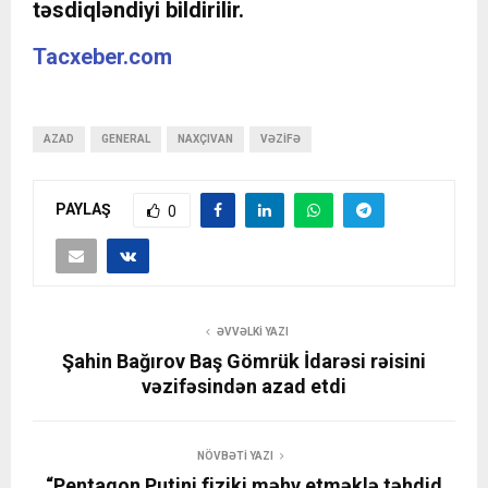
təsdiqləndiyi bildirilir.
Tacxeber.com
AZAD
GENERAL
NAXÇIVAN
VƏZIFƏ
PAYLAŞ
0
ƏVVƏLKI YAZI
Şahin Bağırov Baş Gömrük İdarəsi rəisini
vəzifəsindən azad etdi
NÖVBƏTI YAZI
“Pentaqon Putini fiziki məhv etməklə təhdid