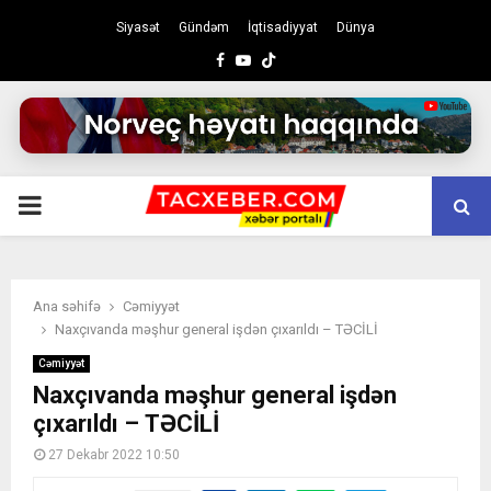
Siyasət
Gündəm
İqtisadiyyat
Dünya
Facebook
Youtube
PRIMARY
MENU
Ana səhifə
Cəmiyyət
Naxçıvanda məşhur general işdən çıxarıldı – TƏCİLİ
Cəmiyyət
Naxçıvanda məşhur general işdən
çıxarıldı – TƏCİLİ
27 Dekabr 2022 10:50