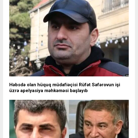
Həbsdə olan hüquq müdafiəçisi Rüfət Səfərovun işi
üzrə apelyasiya məhkəməsi başlayıb