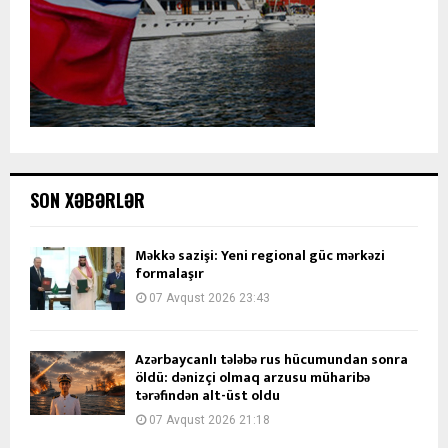
SON XƏBƏRLƏR
Məkkə sazişi: Yeni regional güc mərkəzi
formalaşır
07 Avqust 2026 23:43
Azərbaycanlı tələbə rus hücumundan sonra
öldü: dənizçi olmaq arzusu müharibə
tərəfindən alt-üst oldu
07 Avqust 2026 21:18