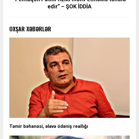
edir” – ŞOK İDDİA
OXŞAR XƏBƏRLƏR
Təmir bəhanəsi, əlavə ödəniş reallığı