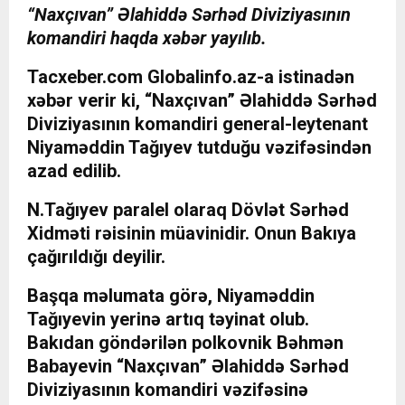
“Naxçıvan” Əlahiddə Sərhəd Diviziyasının
komandiri haqda xəbər yayılıb.
Tacxeber.com Globalinfo.az-a istinadən
xəbər verir ki, “Naxçıvan” Əlahiddə Sərhəd
Diviziyasının komandiri general-leytenant
Niyaməddin Tağıyev tutduğu vəzifəsindən
azad edilib.
N.Tağıyev paralel olaraq Dövlət Sərhəd
Xidməti rəisinin müavinidir. Onun Bakıya
çağırıldığı deyilir.
Başqa məlumata görə, Niyaməddin
Tağıyevin yerinə artıq təyinat olub.
Bakıdan göndərilən polkovnik Bəhmən
Babayevin “Naxçıvan” Əlahiddə Sərhəd
Diviziyasının komandiri vəzifəsinə