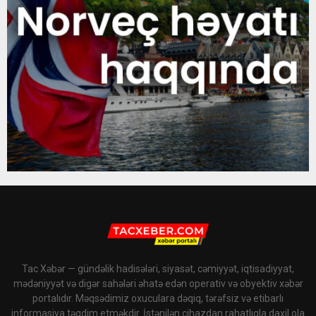
Tac Xəbər — gündəlik hadisələri, siyasət, cəmiyyət, iqtisadiyyat,
mədəniyyət və digər sahələri əhatə edən operativ və obyektiv xəbər
portalıdır. Məqsədimiz oxuculara dəqiq, tərəfsiz və etibarlı
informasiya təqdim etməkdir. İstənilən cihazdan rahatlıqla daxil ola