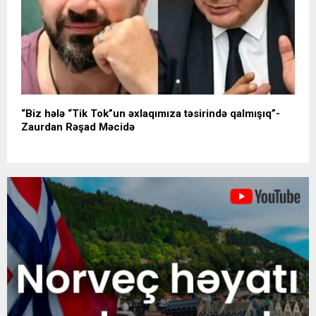
“Biz hələ “Tik Tok”un əxlaqımıza təsirində qalmışıq”-
Zaurdan Rəşad Məcidə