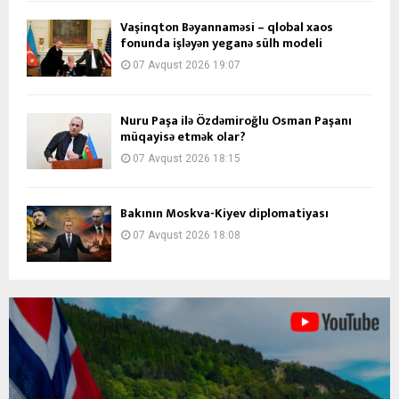
Vaşinqton Bəyannaməsi – qlobal xaos
fonunda işləyən yeganə sülh modeli
07 Avqust 2026 19:07
Nuru Paşa ilə Özdəmiroğlu Osman Paşanı
müqayisə etmək olar?
07 Avqust 2026 18:15
Bakının Moskva-Kiyev diplomatiyası
07 Avqust 2026 18:08