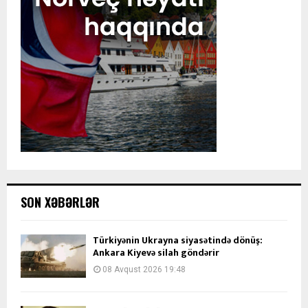
SON XƏBƏRLƏR
Türkiyənin Ukrayna siyasətində dönüş:
Ankara Kiyevə silah göndərir
08 Avqust 2026 19:48