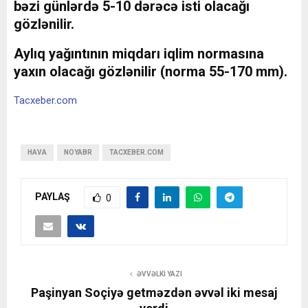
bəzi günlərdə 5-10 dərəcə isti olacağı
gözlənilir.
Aylıq yağıntının miqdarı iqlim normasına
yaxın olacağı gözlənilir (norma 55-170 mm).
Tacxeber.com
HAVA
NOYABR
TACXEBER.COM
PAYLAŞ
0
ƏVVƏLKI YAZI
Paşinyan Soçiyə getməzdən əvvəl iki mesaj