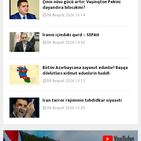
Çinin nüvə gücü artır: Vaşinqton Pekini
dayandıra biləcəkmi?
08 Avqust 2026 16:14
İranın içindəki qurd – SEPAH
08 Avqust 2026 14:50
Bütöv Azərbaycana xəyanət edənlər! Başqa
dövlətlərə xidmət edənlərin hədəfi
08 Avqust 2026 13:12
İran terror rejiminin təhdidkar siyasəti
08 Avqust 2026 12:25