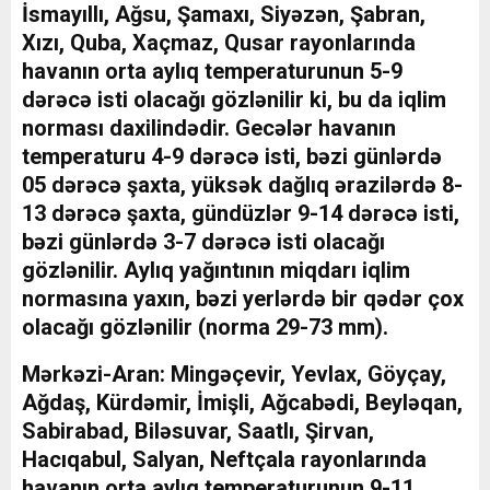
İsmayıllı, Ağsu, Şamaxı, Siyəzən, Şabran,
Xızı, Quba, Xaçmaz, Qusar rayonlarında
havanın orta aylıq temperaturunun 5-9
dərəcə isti olacağı gözlənilir ki, bu da iqlim
norması daxilindədir. Gecələr havanın
temperaturu 4-9 dərəcə isti, bəzi günlərdə
05 dərəcə şaxta, yüksək dağlıq ərazilərdə 8-
13 dərəcə şaxta, gündüzlər 9-14 dərəcə isti,
bəzi günlərdə 3-7 dərəcə isti olacağı
gözlənilir. Aylıq yağıntının miqdarı iqlim
normasına yaxın, bəzi yerlərdə bir qədər çox
olacağı gözlənilir (norma 29-73 mm).
Mərkəzi-Aran: Mingəçevir, Yevlax, Göyçay,
Ağdaş, Kürdəmir, İmişli, Ağcabədi, Beyləqan,
Sabirabad, Biləsuvar, Saatlı, Şirvan,
Hacıqabul, Salyan, Neftçala rayonlarında
havanın orta aylıq temperaturunun 9-11