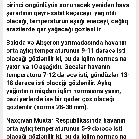
birinci ongünlüyün sonunadək yenidən hava
şəraitinin qeyri-sabit keçəcəyi, yağıntılı
olacağı, temperaturun aşağı enəcəyi, dağlıq
ərazilərdə qar yağacağı gözlənilir.
Bakıda və Abşeron yarımadasında havanın
orta aylıq temperaturunun 9-11 dərəcə isti
olacağı gözlənilir ki, bu da iqlim normasına
yaxın və 10 aşağıdır. Gecələr havanın
temperaturu 7-12 dərəcə isti, gündüzlər 13-
18 dərəcə isti olacağı gözlənilir. Aylıq
yağıntının miqdarı iqlim normasına yaxın,
bəzi yerlərdə isə bir qədər çox olacağı
gözlənilir (norma 28-38 mm).
Naxçıvan Muxtar Respublikasında havanın
orta aylıq temperaturunun 5-9 dərəcə isti
olacağı gözlənilir ki, bu da iqlim normasına