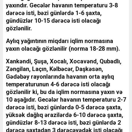
yaxındır. Gecələr havanın temperaturu 3-8
dərəcə isti, bəzi günlərdə 1-6 şaxta,
gündüzlər 10-15 dərəcə isti olacağı
gözlənilir.
Aylıq yağıntının miqdarı iqlim normasına
yaxın olacağı gözlənilir (norma 18-28 mm).
Xankəndi, Şuşa, Xocalı, Xocavənd, Qubadlı,
Zəngilan, Laçın, Kəlbəcər, Daşkəsən,
Gədəbəy rayonlarında havanın orta aylıq
temperaturunun 4-6 dərəcə isti olacağı
gözlənilir ki, bu da iqlim normasına yaxın və
10 aşağıdır. Gecələr havanın temperaturu 2-7
dərəcə isti, bəzi günlərdə 0-5 dərəcə şaxta,
yüksək dağlıq ərazilərdə 6-10 dərəcə şaxta,
gündüzlər 8-13 dərəcə isti, bəzi günlərdə 2
dərəcə şaxtadan 3 dərəcəyədək isti olacağı