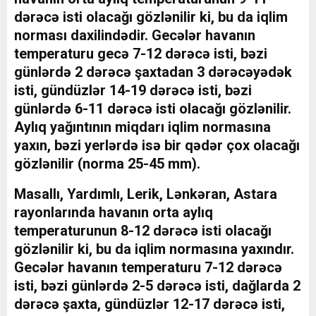
dərəcə isti olacağı gözlənilir ki, bu da iqlim
norması daxilindədir. Gecələr havanın
temperaturu gecə 7-12 dərəcə isti, bəzi
günlərdə 2 dərəcə şaxtadan 3 dərəcəyədək
isti, gündüzlər 14-19 dərəcə isti, bəzi
günlərdə 6-11 dərəcə isti olacağı gözlənilir.
Aylıq yağıntının miqdarı iqlim normasına
yaxın, bəzi yerlərdə isə bir qədər çox olacağı
gözlənilir (norma 25-45 mm).
Masallı, Yardımlı, Lerik, Lənkəran, Astara
rayonlarında havanın orta aylıq
temperaturunun 8-12 dərəcə isti olacağı
gözlənilir ki, bu da iqlim normasına yaxındır.
Gecələr havanın temperaturu 7-12 dərəcə
isti, bəzi günlərdə 2-5 dərəcə isti, dağlarda 2
dərəcə şaxta, gündüzlər 12-17 dərəcə isti,