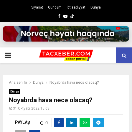
Siyasət
Gündəm
İqtisadiyyat
Dünya
Facebook
Youtube
PRIMARY
MENU
Ana səhifə
Dünya
Noyabrda hava necə olacaq?
Dünya
Noyabrda hava necə olacaq?
31 Oktyabr 2022 15:08
PAYLAŞ
0