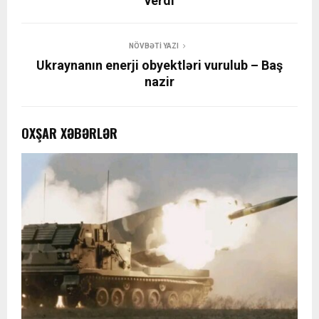
verdi
NÖVBƏTI YAZI
Ukraynanın enerji obyektləri vurulub – Baş
nazir
OXŞAR XƏBƏRLƏR