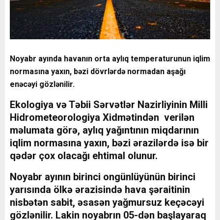
Noyabr ayında havanın orta aylıq temperaturunun iqlim
normasına yaxın, bəzi dövrlərdə normadan aşağı
enəcəyi gözlənilir.
Ekologiya və Təbii Sərvətlər Nazirliyinin Milli
Hidrometeorologiya Xidmətindən verilən
məlumata görə, aylıq yağıntının miqdarının
iqlim normasına yaxın, bəzi ərazilərdə isə bir
qədər çox olacağı ehtimal olunur.
Noyabr ayının birinci ongünlüyünün birinci
yarısında ölkə ərazisində hava şəraitinin
nisbətən sabit, əsasən yağmursuz keçəcəyi
gözlənilir. Lakin noyabrın 05-dən başlayaraq