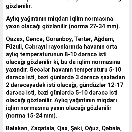
gözlənilir.
Aylıq yağıntının miqdarı iqlim normasına
yaxın olacağı gözlənilir (norma 27-34 mm).
Qazax, Gəncə, Goranboy, Tərtər, Ağdam,
Füzuli, Cəbrayıl rayonlarında havanın orta
aylıq temperaturunun 8-10 dərəcə isti
olacağı gözlənilir ki, bu da iqlim normasına
yaxındır. Gecələr havanın temperaturu 5-10
dərəcə isti, bəzi günlərdə 3 dərəcə şaxtadan
2 dərəcəyədək isti olacağı, gündüzlər 12-17
dərəcə isti, bəzi günlərdə 5-10 dərəcə isti
olacağı gözlənilir. Aylıq yağıntının miqdarı
iqlim normasına yaxın olacağı gözlənilir
(norma 15-24 mm).
Balakən, Zaqatala, Qax, Şəki, Oğuz, Qəbələ,