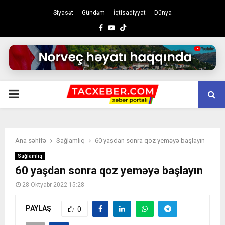
Siyasət
Gündəm
İqtisadiyyat
Dünya
Facebook
Youtube
PRIMARY
MENU
Ana səhifə
Sağlamlıq
60 yaşdan sonra qoz yeməyə başlayın
Sağlamlıq
60 yaşdan sonra qoz yeməyə başlayın
28 Oktyabr 2022 15:28
PAYLAŞ
0