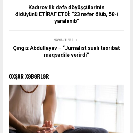
Kadırov ilk dəfə döyüşçülərinin
öldüyünü ETİRAF ETDİ: “23 nəfər ölüb, 58-i
yaralanıb”
NÖVBƏTI YAZI
Çingiz Abdullayev – “Jurnalist sualı təxribat
məqsədilə verirdi”
OXŞAR XƏBƏRLƏR