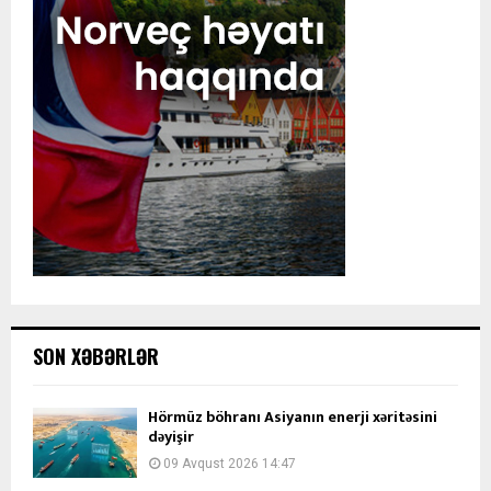
SON XƏBƏRLƏR
Hörmüz böhranı Asiyanın enerji xəritəsini
dəyişir
09 Avqust 2026 14:47