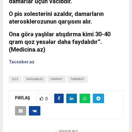
damarlar üçün vacibdir.
O pis xolesterini azaldır, damarların
aterosklerozunun qarşısını alır.
Ona görə yaşlılar atışdırma kimi 30-40
qram qoz yesələr daha faydalıdır”.
(Medicina.az)
Tacxeber.az
QOZ
SAĞLAMLIQ
SƏHHƏT
TƏBABƏT
PAYLAŞ
0
ƏVVƏLKI YAZI