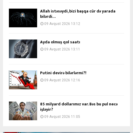
Allah istəsəydi, bizi başqa cür də yarada
bilərdi…
09 Avqust 2026 13:12
Ayda olmuş qol saatı
09 Avqust 2026 13:11
Putini devirə bilərlərmi?!
09 Avqust 2026 12:16
85 milyard dollarımız var. Bəs bu pul necə
işləyir?
09 Avqust 2026 11:05