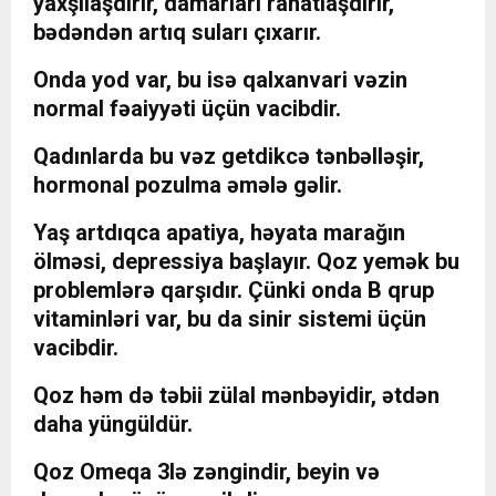
yaxşılaşdırır, damarları rahatlaşdırır,
bədəndən artıq suları çıxarır.
Onda yod var, bu isə qalxanvari vəzin
normal fəaiyyəti üçün vacibdir.
Qadınlarda bu vəz getdikcə tənbəlləşir,
hormonal pozulma əmələ gəlir.
Yaş artdıqca apatiya, həyata marağın
ölməsi, depressiya başlayır. Qoz yemək bu
problemlərə qarşıdır. Çünki onda B qrup
vitaminləri var, bu da sinir sistemi üçün
vacibdir.
Qoz həm də təbii zülal mənbəyidir, ətdən
daha yüngüldür.
Qoz Omeqa 3lə zəngindir, beyin və