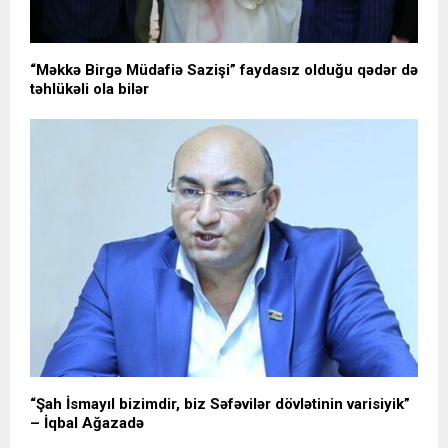
“Məkkə Birgə Müdafiə Sazişi” faydasız olduğu qədər də
təhlükəli ola bilər
“Şah İsmayıl bizimdir, biz Səfəvilər dövlətinin varisiyik”
– İqbal Ağazadə