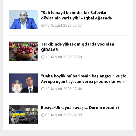
“Şah İsmayıl bizimdir, biz Səfəvilər
dövlətinin varisiyik” – İqbal Ağazadə
10 Avqust 2026 07:57
Tərkibində yüksək miqdarda yod olan
QİDALAR
10 Avqust 2026 07:50
“Daha böyük müharibənin başlanğıcı”: Vuçiç
Avropa üçün həyəcan verici proqnozlar verir
10 Avqust 2026 07:46
Rusiya-Ukrayna savaşı… Durum necədir?
09 Avqust 2026 22:09