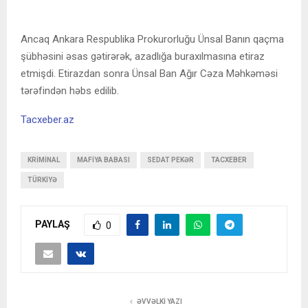
Ancaq Ankara Respublika Prokurorluğu Ünsal Banın qaçma
şübhəsini əsas gətirərək, azadlığa buraxılmasına etiraz
etmişdi. Etirazdan sonra Ünsal Ban Ağır Cəza Məhkəməsi
tərəfindən həbs edilib.
Tacxeber.az
KRIMINAL
MAFIYA BABASI
SEDAT PEKƏR
TACXEBER
TÜRKIYƏ
PAYLAŞ
0
ƏVVƏLKI YAZI