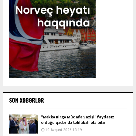
SON XƏBƏRLƏR
“Məkkə Birgə Müdafiə Sazişi” faydasız
olduğu qədər də təhlükəli ola bilər
10 Avqust 2026 13:19