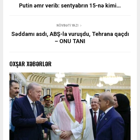
Putin əmr verib: sentyabrın 15-nə kimi…
NÖVBƏTI YAZI
Səddamı asdı, ABŞ-la vuruşdu, Tehrana qaçdı
– ONU TANI
OXŞAR XƏBƏRLƏR