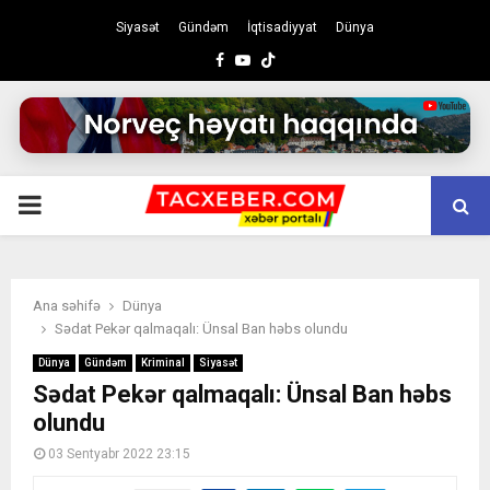
Siyasət
Gündəm
İqtisadiyyat
Dünya
Facebook
Youtube
PRIMARY
MENU
Ana səhifə
Dünya
Sədat Pekər qalmaqalı: Ünsal Ban həbs olundu
Dünya
Gündəm
Kriminal
Siyasət
Sədat Pekər qalmaqalı: Ünsal Ban həbs
olundu
03 Sentyabr 2022 23:15