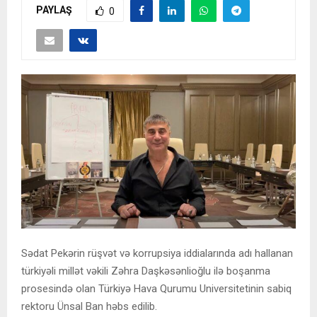
PAYLAŞ
0
Sədat Pekərin rüşvət və korrupsiya iddialarında adı hallanan
türkiyəli millət vəkili Zəhra Daşkəsənlioğlu ilə boşanma
prosesində olan Türkiyə Hava Qurumu Universitetinin sabiq
rektoru Ünsal Ban həbs edilib.