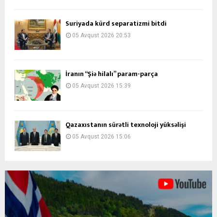
Suriyada kürd separatizmi bitdi
05 Avqust 2026 20:53
İranın “Şiə hilalı” param-parça
05 Avqust 2026 15:39
Qazaxıstanın sürətli texnoloji yüksəlişi
05 Avqust 2026 15:06