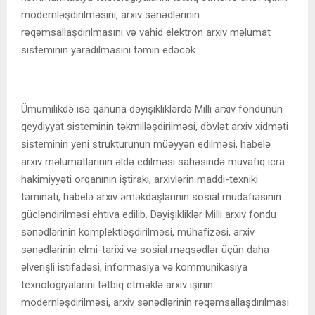
modernləşdirilməsini, arxiv sənədlərinin
rəqəmsallaşdırılmasını və vahid elektron arxiv məlumat
sisteminin yaradılmasını təmin edəcək.
Ümumilikdə isə qanuna dəyişikliklərdə Milli arxiv fondunun
qeydiyyat sisteminin təkmilləşdirilməsi, dövlət arxiv xidməti
sisteminin yeni strukturunun müəyyən edilməsi, habelə
arxiv məlumatlarının əldə edilməsi sahəsində müvafiq icra
hakimiyyəti orqanının iştirakı, arxivlərin maddi-texniki
təminatı, habelə arxiv əməkdaşlarının sosial müdafiəsinin
gücləndirilməsi ehtiva edilib. Dəyişikliklər Milli arxiv fondu
sənədlərinin komplektləşdirilməsi, mühafizəsi, arxiv
sənədlərinin elmi-tarixi və sosial məqsədlər üçün daha
əlverişli istifadəsi, informasiya və kommunikasiya
texnologiyalarını tətbiq etməklə arxiv işinin
modernləşdirilməsi, arxiv sənədlərinin rəqəmsallaşdırılması