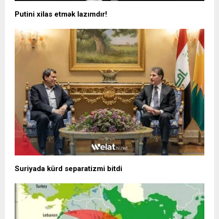
Putini xilas etmək lazımdır!
Suriyada kürd separatizmi bitdi