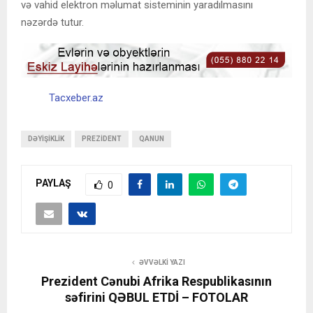
və vahid elektron məlumat sisteminin yaradılmasını
nəzərdə tutur.
Tacxeber.az
DƏYIŞIKLIK
PREZIDENT
QANUN
PAYLAŞ
0
ƏVVƏLKI YAZI
Prezident Cənubi Afrika Respublikasının
səfirini QƏBUL ETDİ – FOTOLAR