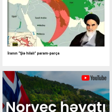
İranın “Şiə hilalı” param-parça