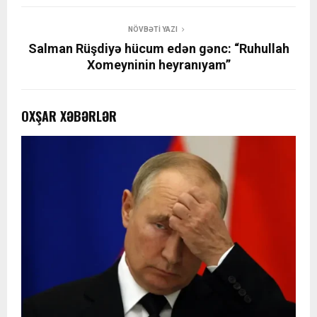
NÖVBƏTI YAZI
Salman Rüşdiyə hücum edən gənc: “Ruhullah
Xomeyninin heyranıyam”
OXŞAR XƏBƏRLƏR