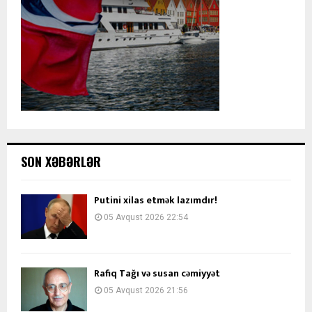
SON XƏBƏRLƏR
Putini xilas etmək lazımdır!
05 Avqust 2026 22:54
Rafiq Tağı və susan cəmiyyət
05 Avqust 2026 21:56