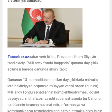
sistemi yaradılacaq.
Tacxeber.az
xəbər verir ki, bu, Prezident İlham Əliyevin
təsdiqlədiyi “Milli arxiv fondu haqqında” qanuna dəyişiklik
edilməsi barədə qanunda əksini tapıb.
Qanunun 13-cü maddəsinə edilən dəyişikliklərlə müvafiq
icra hakimiyyəti orqanının müəyyən etdiyi orqan (qurum)
Milli arxiv fondu sənədlərinin komplektləşdirilməsi, dövlət
qeydiyyatı, mühafizəsi və istifadəsi sahəsində bu Qanunun
tələblərinin icrasına nəzarət edir, informasiya və
kommunikasiya texnologiyalarını tətbiq etməklə arxiv işinin