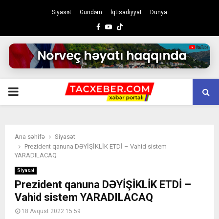
Siyasət
Gündəm
İqtisadiyyat
Dünya
Facebook
Youtube
PRIMARY
MENU
Ana səhifə
Siyasət
Prezident qanuna DƏYİŞİKLİK ETDİ – Vahid sistem
YARADILACAQ
Siyasət
Prezident qanuna DƏYİŞİKLİK ETDİ –
Vahid sistem YARADILACAQ
18 Avqust 2022 15:59