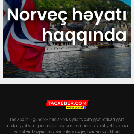
Tac Xəbər — gündəlik hadisələri, siyasət, cəmiyyət, iqtisadiyyat,
mədəniyyət və digər sahələri əhatə edən operativ və obyektiv xəbər
portalıdır. Məqsədimiz oxuculara dəqiq, tərəfsiz və etibarlı