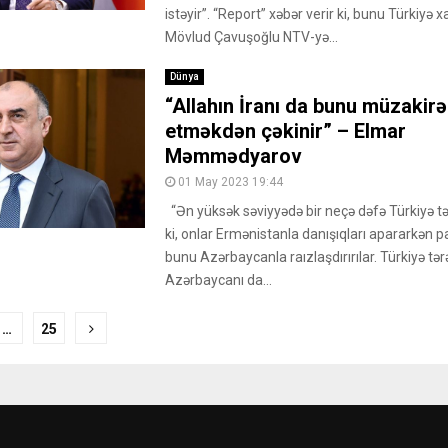
istəyir”. “Report” xəbər verir ki, bunu Türkiyə xar
Mövlud Çavuşoğlu NTV-yə...
Dünya
“Allahın İranı da bunu müzakirə
etməkdən çəkinir” – Elmar
Məmmədyarov
01 May 2023 19:44
“Ən yüksək səviyyədə bir neçə dəfə Türkiyə tə
ki, onlar Ermənistanla danışıqları apararkən p
bunu Azərbaycanla raızlaşdırırılar. Türkiyə tər
Azərbaycanı da...
…
25
ion