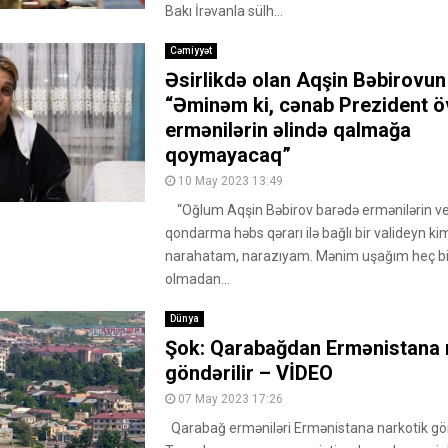
Bakı İrəvanla sülh...
Cəmiyyət
Əsirlikdə olan Aqşin Bəbirovun
“Əminəm ki, cənab Prezident ö
ermənilərin əlində qalmağa
qoymayacaq”
10 May 2023 13:49
“Oğlum Aqşin Bəbirov barədə ermənilərin ver
qondarma həbs qərarı ilə bağlı bir valideyn ki
narahatam, narazıyam. Mənim uşağım heç bi
olmadan...
Dünya
Şok: Qarabağdan Ermənistana 
göndərilir – VİDEO
07 May 2023 17:26
Qarabağ erməniləri Ermənistana narkotik gön