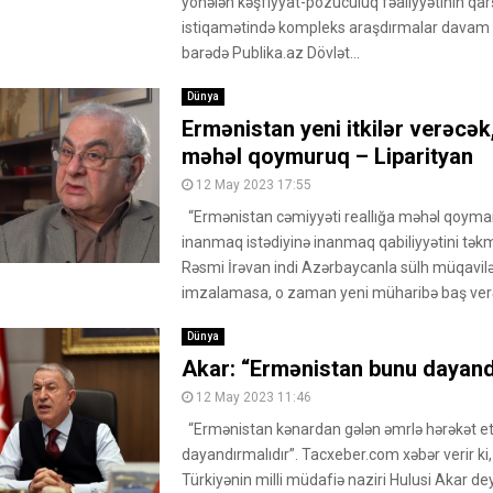
yönələn kəşfiyyat-pozuculuq fəaliyyətinin qar
istiqamətində kompleks araşdırmalar davam et
barədə Publika.az Dövlət...
Dünya
Ermənistan yeni itkilər verəcək,
məhəl qoymuruq – Liparityan
12 May 2023 17:55
“Ermənistan cəmiyyəti reallığa məhəl qoym
inanmaq istədiyinə inanmaq qabiliyyətini təkmi
Rəsmi İrəvan indi Azərbaycanla sülh müqavilə
imzalamasa, o zaman yeni müharibə baş verə
Dünya
Akar: “Ermənistan bunu dayand
12 May 2023 11:46
“Ermənistan kənardan gələn əmrlə hərəkət e
dayandırmalıdır”. Tacxeber.com xəbər verir ki
Türkiyənin milli müdafiə naziri Hulusi Akar de