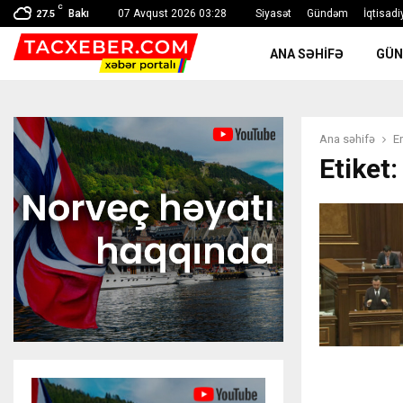
C
Bakı
07 Avqust 2026 03:28
Siyasət
Gündəm
İqtisadi
27.5
ANA SƏHIFƏ
GÜ
Ana səhifə
E
Etiket