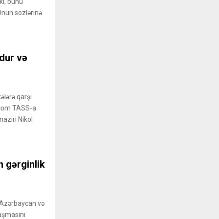
ki, bunu
Onun sözlərinə
xdur və
ələrə qarşı
r.com TASS-a
naziri Nikol
 gərginlik
”
 Azərbaycan və
aşmasını