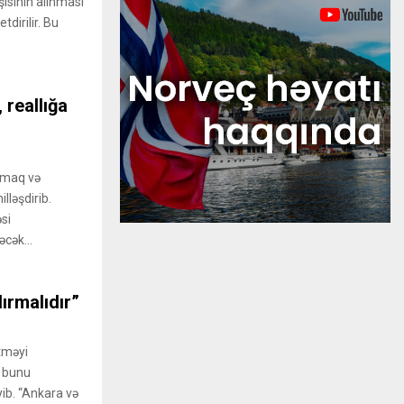
şısının alınması
dirilir. Bu
 reallığa
amaq və
lləşdirib.
si
cək...
ırmalıdır”
tməyi
, bunu
yib. “Ankara və