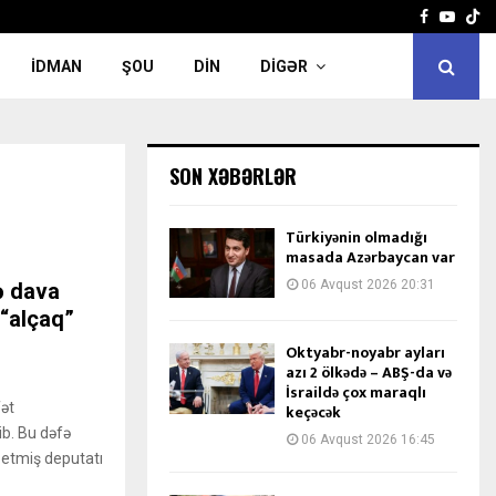
Facebook
Yout
İDMAN
ŞOU
DIN
DIGƏR
SON XƏBƏRLƏR
Türkiyənin olmadığı
masada Azərbaycan var
06 Avqust 2026 20:31
ə dava
 “alçaq”
Oktyabr-noyabr ayları
azı 2 ölkədə – ABŞ-da və
İsraildə çox maraqlı
ət
keçəcək
ib. Bu dəfə
06 Avqust 2026 16:45
 etmiş deputatı