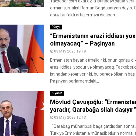
Tacxeber.com axar.az-a istinadən xəbər verir 
erməni jurnalist Roman Baqdasaryan deyib. 
görə, bu faktı artıq erməni diasporu...
Dünya
“Ermənistanın ərazi iddiası yo
olmayacaq” – Paşinyan
03 May 2023 19:19
Ermənistan bəyan etməlidir ki, onun qonşu ölk
ərazi iddiası yoxdur və olmayacaq. Tacxebe
istinadən xəbər verir ki, bu barədə ölkənin baş 
Paşinyan parlamentdəki...
Siyasət
Mövlud Çavuşoğlu: “Ermənistan
yaradır, Qarabağa silah daşıyır
03 May 2023 12:13
“Qarabağ müharibəsi başa çatdıqdan sonra
Türkiyə Ermənistanla münasibətlərin normall