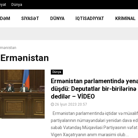
yyat
Dünya
NDƏM
SIYASƏT
DÜNYA
İQTISADIYYAT
KRIMINAL
rmənistan
: Ermənistan
Dünya
Ermənistan parlamentində yen
düşdü: Deputatlar bir-birilərinə
dedilər – VİDEO
26 İyun 2023 20:57
Ermənistan parlamentində iqtidar və müxalif
partiyalarının nümayəndələri yenidən dava ed
səbəb Vətəndaş Müqaviləsi Partiyasının vəfat
Vigen Xaçatryanın anım mərasimi olub....