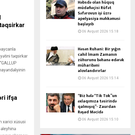
Həbsdə olan hüquq
müdafiəçisi Rüfət
Səfərovun işi üzrə
d
apelyasiya məhkəməsi
başlayıb
 təqsirkar
06 Avqust 2026 15:18
Həsən Ruhani: Bir yığın
baycanla
cahil İmam Zamanın
ətini təqsirkar
zühurunu bəhanə edərək
u “GALLUP
müharibəni
alovlandırırlar
ayəndəliyinin
06 Avqust 2026 15:14
“Biz hələ “Tik Tok”un
ri ifşa
əxlaqımıza təsirində
qalmışıq”- Zaurdan
Rəşad Məcidə
06 Avqust 2026 15:10
 xarici xüsusi
 əleyhinə