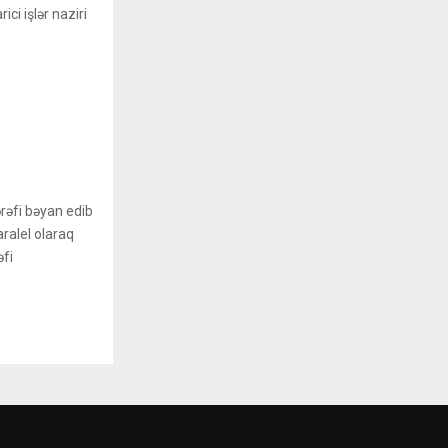
ici işlər naziri
rəfi bəyan edib
aralel olaraq
əfi