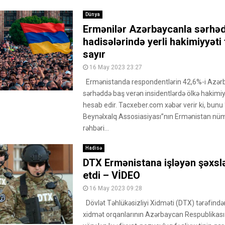
Dünya
Ermənilər Azərbaycanla sərhə
hadisələrində yerli hakimiyyəti
sayır
16 May 2023 23:27
Ermənistanda respondentlərin 42,6%-i Azər
sərhəddə baş verən insidentlərdə ölkə hakimiyy
hesab edir. Tacxeber.com xəbər verir ki, bun
Beynəlxalq Assosiasiyası”nın Ermənistan nüm
rəhbəri...
Hadisə
DTX Ermənistana işləyən şəxslə
etdi – VİDEO
16 May 2023 09:28
Dövlət Təhlükəsizliyi Xidməti (DTX) tərəfindən
xidmət orqanlarının Azərbaycan Respublikası