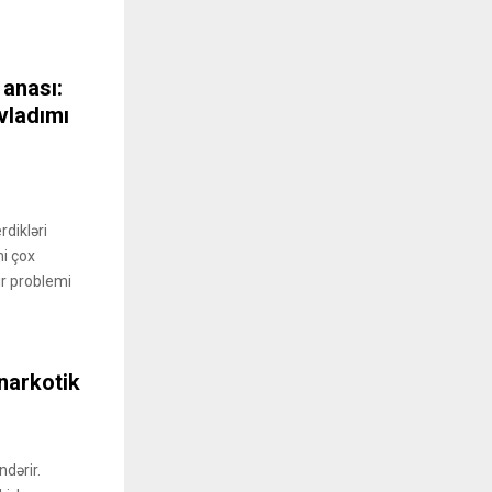
 anası:
vladımı
dikləri
mi çox
r problemi
narkotik
dərir.