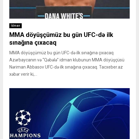
İdman
MMA döyüşçümüz bu gün UFC-də ilk
sınağına çıxacaq
MMA döyüşçümüz bu gün UFC-də ilk sınağına çıxacaq
Azərbaycanın və “Qəbələ” idman klubunun MMA döyüşçüsü
Nəriman Abbasov UFC-də ilk sınağına çıxacaq. Tacxeber.az
xəbər verir ki,...