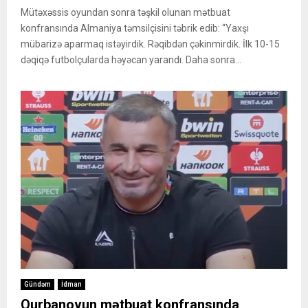
Mütəxəssis oyundan sonra təşkil olunan mətbuat
konfransında Almaniya təmsilçisini təbrik edib: “Yaxşı
mübarizə aparmaq istəyirdik. Rəqibdən çəkinmirdik. İlk 10-15
dəqiqə futbolçularda həyəcan yarandı. Daha sonra...
Gündəm
İdman
Qurbanovun mətbuat konfransında