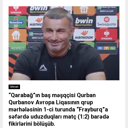
İdman
“Qarabağ”ın baş məşqçisi Qurban
Qurbanov Avropa Liqasının qrup
mərhələsinin 1-ci turunda “Frayburq”a
səfərdə uduzduqları matç (1:2) barədə
fikirlərini bölüşüb.