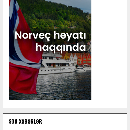
SON XƏBƏRLƏR