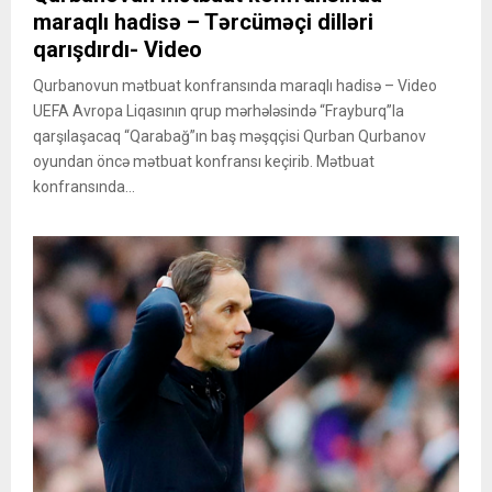
maraqlı hadisə – Tərcüməçi dilləri
qarışdırdı- Video
Qurbanovun mətbuat konfransında maraqlı hadisə – Video
UEFA Avropa Liqasının qrup mərhələsində “Frayburq”la
qarşılaşacaq “Qarabağ”ın baş məşqçisi Qurban Qurbanov
oyundan öncə mətbuat konfransı keçirib. Mətbuat
konfransında...