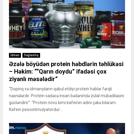
İdman
Sağlamlıq
Əzələ böyüdən protein həbdlərin təhlükəsi
– Həkim: ““Qarın doydu” ifadəsi çox
ziyanlı məsələdir”
“Dopinq və idmançıların qəbul etdiyi protein həblər fərqli
nəsnələrdir. Protein sadəcə insan bədənində zülal mübadiləsini
gücləndirir”. “Protein növü kimi kafeinin adını çəkə bilərəm.
Kafein psixostimulyatordur....