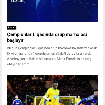
İdman
Çempionlar Liqasında qrup mərhələsi
başlayır
Bu gün Çempionlar Liqasında qrup mərhələsinə start veriləcək.
İlk oyun günündə 4 qrupda ümumilikdə 8 görüş keçiriləcək.
Azərbaycan millisinin hücumçusu Mahir Emrelinin də çıxış
etdiyi “Dinamo”...