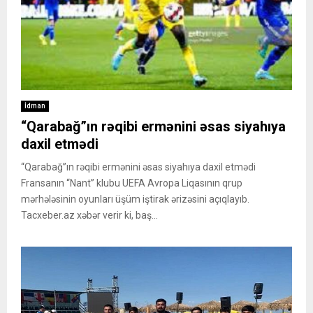
İdman
“Qarabağ”ın rəqibi ermənini əsas siyahıya
daxil etmədi
“Qarabağ”ın rəqibi ermənini əsas siyahıya daxil etmədi
Fransanın “Nant” klubu UEFA Avropa Liqasının qrup
mərhələsinin oyunları üşüm iştirak ərizəsini açıqlayıb.
Tacxeber.az xəbər verir ki, baş...