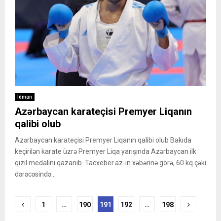
İdman
Azərbaycan karateçisi Premyer Liqanın
qalibi olub
Azərbaycan karateçisi Premyer Liqanın qalibi olub Bakıda
keçirilən karate üzrə Premyer Liqa yarışında Azərbaycan ilk
qızıl medalını qazanıb. Tacxeber.az-ın xəbərinə görə, 60 kq çəki
dərəcəsində...
Posts
1
…
190
191
192
…
198