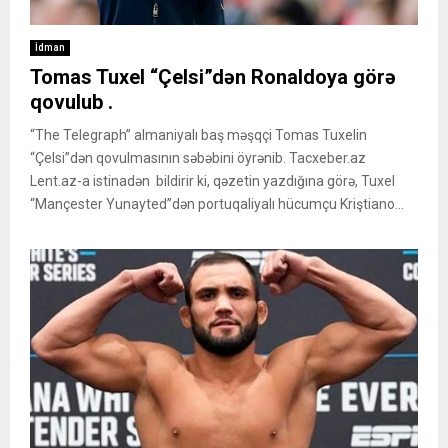
İdman
Tomas Tuxel “Çelsi”dən Ronaldoya görə
qovulub .
“The Telegraph” almaniyalı baş məşqçi Tomas Tuxelin
“Çelsi”dən qovulmasının səbəbini öyrənib. Tacxeber.az
Lent.az-a istinadən bildirir ki, qəzetin yazdığına görə, Tuxel
“Mançester Yunayted”dən portuqaliyalı hücumçu Kriştiano...