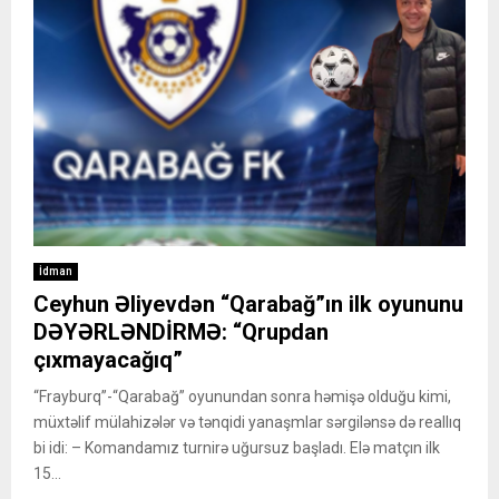
İdman
Ceyhun Əliyevdən “Qarabağ”ın ilk oyununu
DƏYƏRLƏNDİRMƏ: “Qrupdan
çıxmayacağıq”
“Frayburq”-“Qarabağ” oyunundan sonra həmişə olduğu kimi,
müxtəlif mülahizələr və tənqidi yanaşmlar sərgilənsə də reallıq
bi idi: – Komandamız turnirə uğursuz başladı. Elə matçın ilk
15...