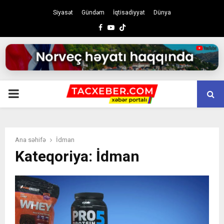
Siyasət
Gündəm
İqtisadiyyat
Dünya
Facebook
Youtube
PRIMARY
MENU
Ana səhifə
İdman
Kateqoriya: İdman