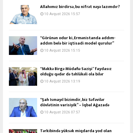
Allahımız birdirsə, bu nifrət nəyə lazımdır?
10 Avqust 2026 15:57
“Görünən odur ki, Ermənistanda addım-
addım belə bir iqtisadi model qurulur”
10 Avqust 2026 15:15
“Məkkə Birgə Müdafiə Sazişi” faydasız
olduğu qədər də təhlükəli ola bilər
10 Avqust 2026 13:19
“Şah İsmayıl bizimdir, biz Səfəvilər
dövlətinin varisiyik” – İqbal Ağazadə
10 Avqust 2026 07:57
Tərkibində yüksək miqdarda yod olan