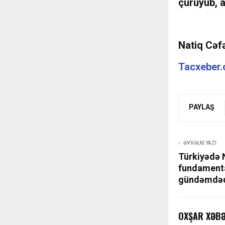
çürüyüb, a
Natiq Cəfə
Tacxeber
PAYLAŞ
ƏVVƏLKI YAZI
Türkiyədə 
fundamenta
gündəmdəd
OXŞAR XƏB