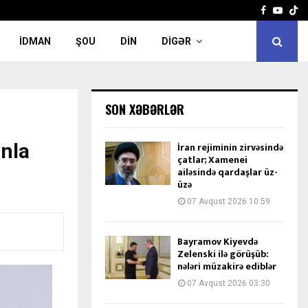
Facebook
Yout
İDMAN
ŞOU
DIN
DIGƏR
SON XƏBƏRLƏR
anla
İran rejiminin zirvəsində
çatlar; Xamenei
ailəsində qardaşlar üz-
üzə
07 Avqust 2026 10:59
Bayramov Kiyevdə
Zelenski ilə görüşüb:
nələri müzakirə ediblər
07 Avqust 2026 03:30