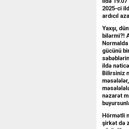
ildə 19.07
2025-ci il
ardıcıl aza
Yaxşı, dün
bilərmi?! 
Normalda b
gücünü bi
səbəblərin
ildə nətic
Bilirsiniz
məsələlər,
məsələlələ
nəzarət me
buyursunla
Hörmətli n
şirkət də 