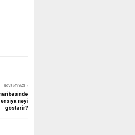
NÖVBƏTI YAZI
haribəsində
densiya nəyi
göstərir?