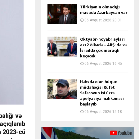
Türkiyənin olmadığı
masada Azərbaycan var
06 Avqust 2026 20:31
Oktyabr-noyabr ayları
azı 2 ölkədə – ABŞ-da və
İsraildə çox maraqlı
keçəcək
06 Avqust 2026 16:45
Həbsdə olan hüquq
müdafiəçisi Rüfət
Səfərovun işi üzrə
apelyasiya məhkəməsi
başlayıb
06 Avqust 2026 15:18
alığı və
 açıqlanıb
in 2023-cü