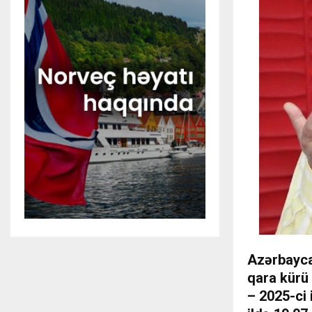
Azərbayca
qara kürü 
– 2025-ci 