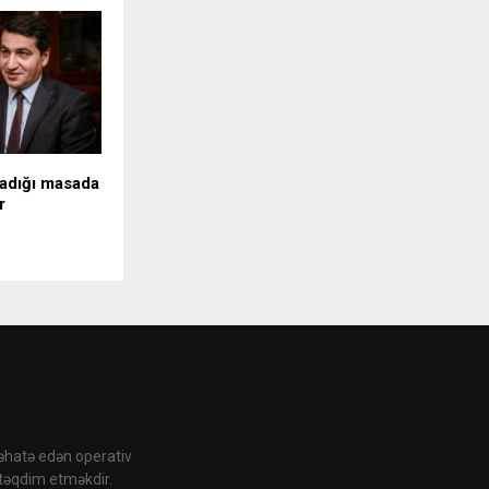
madığı masada
r
 əhatə edən operativ
 təqdim etməkdir.