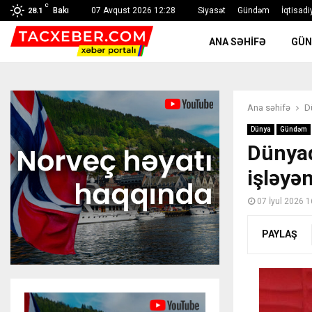
C
Bakı
07 Avqust 2026 12:28
Siyasət
Gündəm
İqtisadi
28.1
ANA SƏHIFƏ
GÜ
Ana səhifə
D
Dünya
Gündəm
Dünyad
işləyən
07 İyul 2026 1
PAYLAŞ