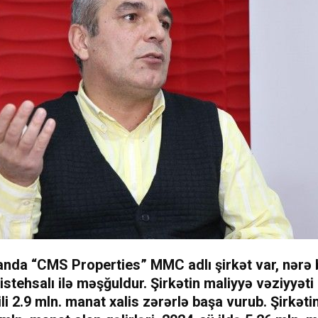
nda “CMS Properties” MMC adlı şirkət var, nərə b
istehsalı ilə məşğuldur. Şirkətin maliyyə vəziyyəti
ili 2.9 mln. manat xalis zərərlə başa vurub. Şirkət