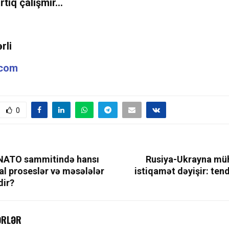
rtıq çalışmır…
rli
.com
0
NATO sammitində hansı
Rusiya-Ukrayna mü
l proseslər və məsələlər
istiqamət dəyişir: ten
ir?
ƏRLƏR