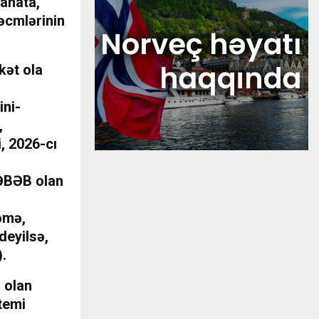
manata,
həcmlərinin
kət ola
ini-
,
i, 2026-cı
SƏBƏB olan
ləmə,
deyilsə,
).
l olan
stemi