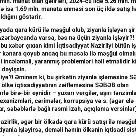
 mln. manat olan gəlirləri, 2024-cü ildə 5.26 mln. 
də isə 1.69 mln. manata enməsi son üç ildə satış 
ldığını göstərir.
yada qara kürü ilə məşğul olub, ziyanla işləyən şir
Azərbaycanda varsa, bəs nə üçün ziyanla işləyir?!
u xəbər çıxıan kimi İqtisadiyyat Nazirliyi bütün iş
r kənara qoyub ancaq bu məsələ ilə məşğul olmalı
i incələməli, yaranmış problemləri həll etməlidir k
ə dəyişsin.
 niyə?! Əminəm ki, bu şirkətin ziyanla işləməsinə 
 ölkə iqtisadiyyatının zəifləməsinə SƏBƏB olan
rlə birə-bir eynidir – yuxarı vergilər, aşırı tənzim
xanizmləri, cərimələr, korrupsiya və s. (əgər elə 
r, səbəblərlə bağlı rəsmi izah, açıqlama versinlər
azirlik, əgər bir ölkədə qara kürü satışı ilə məşğu
ziyanla işləyirsə, deməli həmin ölkənin iqtisadi si