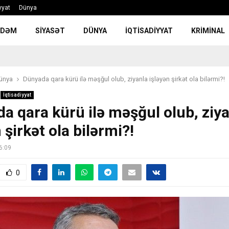
yyat
Dünya
NDƏM
SIYASƏT
DÜNYA
İQTISADIYYAT
KRIMINAL
ünya
Dünyada qara kürü ilə məşğul olub, ziyanla işləyən şirkət ola bilərmi?!
İqtisadiyyat
a qara kürü ilə məşğul olub, ziy
 şirkət ola bilərmi?!
6:09
0