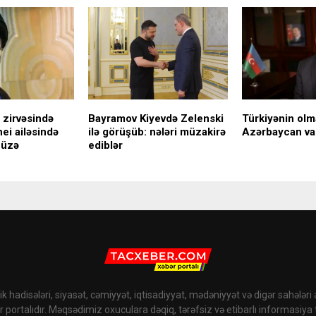
n zirvəsində
Bayramov Kiyevdə Zelenski
Türkiyənin ol
ei ailəsində
ilə görüşüb: nələri müzakirə
Azərbaycan va
-üzə
ediblər
k hadisələri, siyasət, cəmiyyət, iqtisadiyyat, mədəniyyət və digər sahələri
r portalıdır. Məqsədimiz oxuculara dəqiq, tərəfsiz və etibarlı informasiya