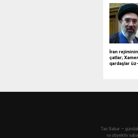
İran rejimini
çatlar; Xamen
qardaşlar üz
Tac Xəbər — gündəli
və obyektiv xəbə