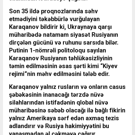
Son 35 ildə proqnozlarında səhv
etmədiyini təkəbbürlə vurğulayan
Karaqanov bildirir ki, Ukraynaya qarşı
müharibədə natamam siyasət Rusiyanın
dirçələn gücünü və ruhunu sarsıda bilər.
Putinin 1-nömrəli politoloqu sayılan
Karaqanov Rusiyanın təhlükəsizliyinin
təmin edilməsinin əsas şərti kimi “Kiyev
rejimi”nin məhv edilməsini tələb edir.
Karaqanov yalnız rusların və onların casus
şəbəkəsinin inanacağı tərzdə nüvə
silahlarından istifadənin qlobal nüvə
müharibəsinə səbəb olacağı ilə bağlı fikirin
yalnız Amerikaya sərf edən axmaq tezis
adlandırır və Rusiya hakimiyyətini bu
yanaşmadan əl çəkməyə çağırır.