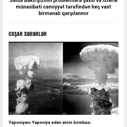
​Səidə Bəkirqızının problemlərə şəxsi və isterik
münasibəti cəmiyyət tərəfindən heç vaxt
birmənalı qarşılanmır
OXŞAR XƏBƏRLƏR
Yaponiyanı Yaponiya edən atom bombası