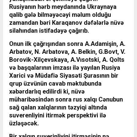
Rusiyanın hərb meydanında Ukraynaya
qalib gələ bilməyəcəyi məlum olduğu
zamandan bəri Karaqanov dəfələrlə nüvə
silahından istifadəyə çağırıb.
Onun ilk çağrışından sonra A.Adamişin, A.
Arbatov, N. Arbatova, A. Belkin, G.Bovt, V.
Borovik-Xilçevskaya, A.Vısotski, A. Qolts
və başqalarının imzası ilə yayılan Rusiya
Xarici və Müdafiə Siyasəti Şurasının bir
qrup üzvünün cavab məktubunda
xəbərdarlıq edilirdi ki, nüvə
müharibəsindən sonra rus xalqı Cənubun
sağ qalan xalqlarının təzyiqi altında
suverenliyini itirmək perspektivi ilə
üzləşəcək.
Bir xalqın suverinliyini itirməsinin nə