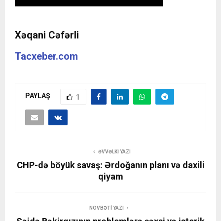
Xəqani Cəfərli
Tacxeber.com
PAYLAŞ
1
ƏVVƏLKI YAZI
CHP-də böyük savaş: Ərdoğanın planı və daxili
qiyam
NÖVBƏTI YAZI