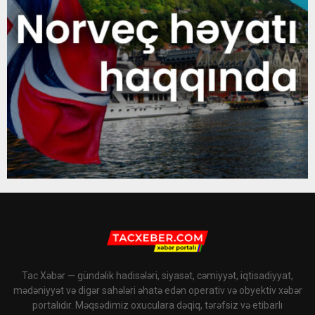
Tac Xəbər — gündəlik hadisələri, siyasət, cəmiyyət, iqtisadiyyat,
mədəniyyət və digər sahələri əhatə edən operativ və obyektiv xəbər
portalıdır. Məqsədimiz oxuculara dəqiq, tərəfsiz və etibarlı