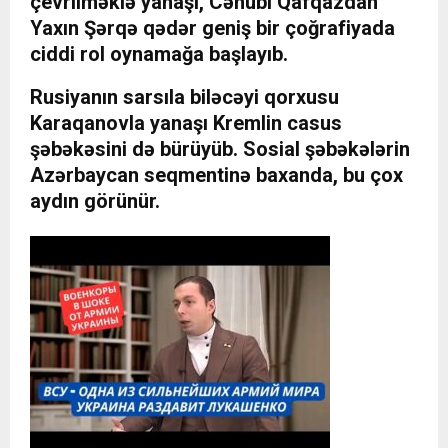
çevrilməklə yanaşı, Cənubi Qafqazdan
Yaxın Şərqə qədər geniş bir çoğrafiyada
ciddi rol oynamağa başlayıb.
Rusiyanın sarsıla biləcəyi qorxusu
Karaqanovla yanaşı Kremlin casus
şəbəkəsini də bürüyüb. Sosial şəbəkələrin
Azərbaycan seqmentinə baxanda, bu çox
aydın görünür.