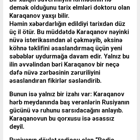
demək olduğunu tarix elmləri doktoru olan
Karaqanov yaxşı bilir.
Həmin xəbərdarlığın edildiyi tarixdən düz
üç il ötür. Bu müddətdə Karaqanov nəyinki
nüvə isterikasından əl çəkməyib, əksinə
köhnə təklifini əsaslandırmaq üçün yeni
səbəblər uydurmağa davam edir. Yalnız bu
ilin əvvəlindən bəri Karaqanov bir neçə
dəfə nüvə zərbəsinin zəruriliyini
əsaslandıran fikirlər səsləndirib.
Bunun isə yalnız bir izahı var: Karaqanov
hərb meydanında baş verənlərin Rusiyanın
gücünü və ruhunu sarsıdacağını anlayıb.
Karaqanovun bu qorxusu isə əsassız
deyil.
Rusiyanın dövlət radiosu olan “Radio