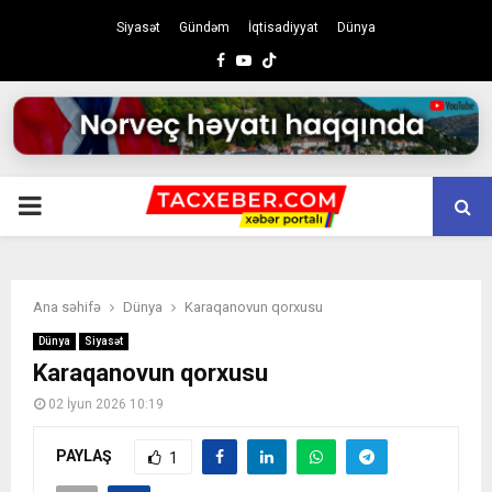
Siyasət
Gündəm
İqtisadiyyat
Dünya
Facebook
Youtube
PRIMARY
MENU
Ana səhifə
Dünya
Karaqanovun qorxusu
Dünya
Siyasət
Karaqanovun qorxusu
02 İyun 2026 10:19
PAYLAŞ
1