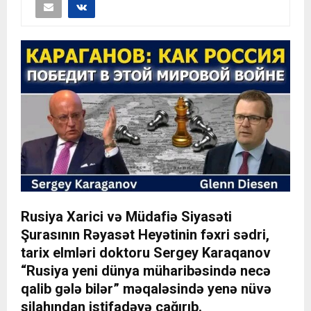
Rusiya Xarici və Müdafiə Siyasəti
Şurasının Rəyasət Heyətinin fəxri sədri,
tarix elmləri doktoru Sergey Karaqanov
“Rusiya yeni dünya müharibəsində necə
qalib gələ bilər” məqaləsində yenə nüvə
silahından istifadəyə çağırıb.