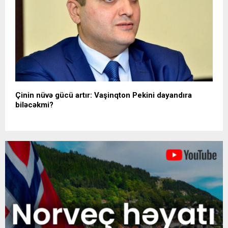
Çinin nüvə gücü artır: Vaşinqton Pekini dayandıra
biləcəkmi?