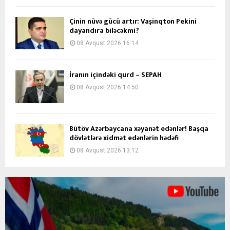
Çinin nüvə gücü artır: Vaşinqton Pekini
dayandıra biləcəkmi?
08 Avqust 2026 16:14
İranın içindəki qurd – SEPAH
08 Avqust 2026 14:50
Bütöv Azərbaycana xəyanət edənlər! Başqa
dövlətlərə xidmət edənlərin hədəfi
08 Avqust 2026 13:12