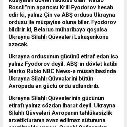
Rossii”nın aparıcısı Krill Fyodorov hesab
edir ki, yalnız Çin və ABŞ ordusu Ukrayna
ordusu ilə müqayisə oluna bilər. Fyodorov
bildirir ki, Belarus müharibəyə qoşulsa
Ukrayna Silahlı Qüvvələri Lukaşenkonu
əzəcək.
Ukrayna ordusunun gücünü etiraf edən isə
yalnız Fyodorov deyil. ABŞ-ın dövlət katibi
Marko Rubio NBC News-ə müsahibəsində
Ukrayna Silahlı Qüvvələrini bütün
Avropada ən güclü ordu adlandırıb.
Ukrayna Silahlı Qüvvələrinin gücünün
etirafı yalnız sözdən ibarət deyil. Ukrayna
Silahlı Qüvvələri Avropanın təhlükəsizlik
arxetikturanın əvəz edilməz sütununa