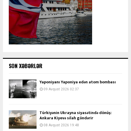
SON XƏBƏRLƏR
Yaponiyanı Yaponiya edən atom bombası
09 Avqust 2026 02:37
Türkiyənin Ukrayna siyasətində dönüş:
Ankara Kiyevə silah göndərir
08 Avqust 2026 19:48