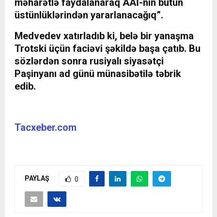
məharətlə faydalanaraq AAİ-nin bütün
üstünlüklərindən yararlanacağıq”.
Medvedev xatırladıb ki, belə bir yanaşma
Trotski üçün faciəvi şəkildə başa çatıb. Bu
sözlərdən sonra rusiyalı siyasətçi
Paşinyanı ad günü münasibətilə təbrik
edib.
Tacxeber.com
PAYLAŞ
0