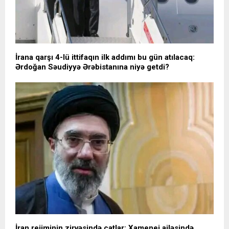
İrana qarşı 4-lü ittifaqın ilk addımı bu gün atılacaq:
Ərdoğan Səudiyyə Ərəbistanına niyə getdi?
İran rejiminin zirvəsində çatlar; Xamenei ailəsində