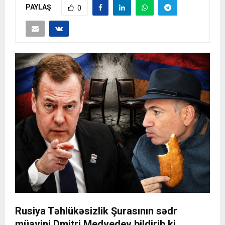
PAYLAŞ
0
Rusiya Təhlükəsizlik Şurasının sədr
müavini Dmitri Medvedev bildirib ki,