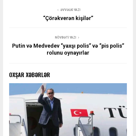
ƏVVƏLKI YAZI
“Çörəkverən kişilər”
NÖVBƏTI YAZI
Putin və Medvedev “yaxşı polis” və “pis polis”
rolunu oynayırlar
OXŞAR XƏBƏRLƏR