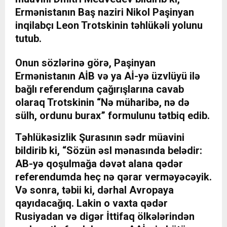
Ermənistanın Baş naziri Nikol Paşinyan
inqilabçı Leon Trotskinin təhlükəli yolunu
tutub.
Onun sözlərinə görə, Paşinyan
Ermənistanın AİB və ya Aİ-yə üzvlüyü ilə
bağlı referendum çağırışlarına cavab
olaraq Trotskinin “Nə müharibə, nə də
sülh, ordunu burax” formulunu tətbiq edib.
Təhlükəsizlik Şurasının sədr müavini
bildirib ki, “Sözün əsl mənasında belədir:
AB-yə qoşulmağa dəvət alana qədər
referendumda heç nə qərar verməyəcəyik.
Və sonra, təbii ki, dərhal Avropaya
qayıdacağıq. Lakin o vaxta qədər
Rusiyadan və digər İttifaq ölkələrindən