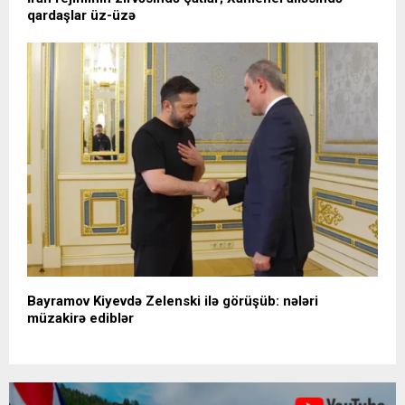
qardaşlar üz-üzə
Bayramov Kiyevdə Zelenski ilə görüşüb: nələri
müzakirə ediblər