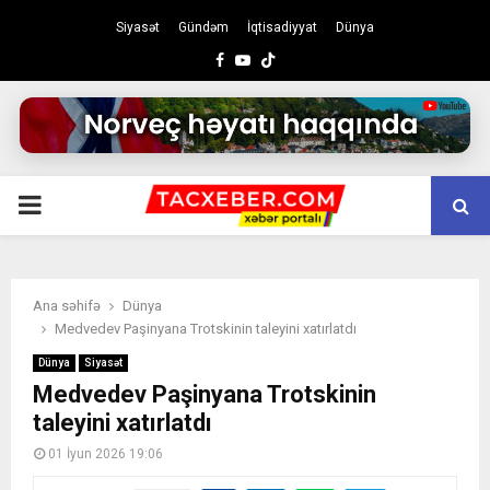
Siyasət
Gündəm
İqtisadiyyat
Dünya
Facebook
Youtube
PRIMARY
MENU
Ana səhifə
Dünya
Medvedev Paşinyana Trotskinin taleyini xatırlatdı
Dünya
Siyasət
Medvedev Paşinyana Trotskinin
taleyini xatırlatdı
01 İyun 2026 19:06