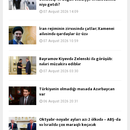
niyə getdi?
07 Avqust 2026 14:09
İran rejiminin zirvəsində çatlar; Xamenei
ailəsində qardaşlar üz-üzə
07 Avqust 2026 10:59
Bayramov Kiyevdə Zelenski ilə görüşüb:
nələri müzakirə ediblər
07 Avqust 2026 03:30
Türkiyənin olmadığı masada Azərbaycan
var
06 Avqust 2026 20:31
Oktyabr-noyabr ayları azı 2 ölkədə – ABŞ-da
və İsraildə çox maraqlı keçəcək