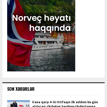
SON XƏBƏRLƏR
İrana qarşı 4-lü ittifaqın ilk addımı bu gün
atılacaq: Ərdoğan Səudiyyə Ərəbistanına