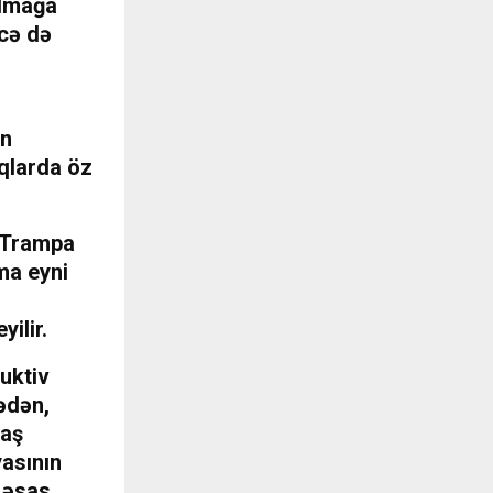
almağa
əcə də
an
ıqlarda öz
d Trampa
ma eyni
ilir.
uktiv
ədən,
daş
asının
 əsas