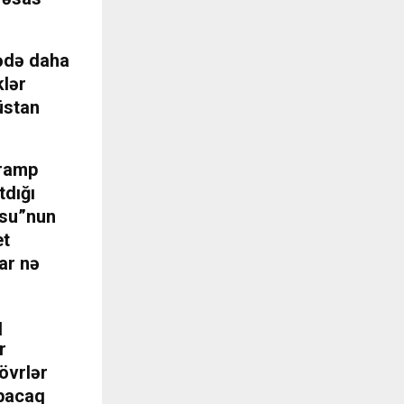
sədə daha
klər
üstan
Tramp
tdığı
usu”nun
et
ar nə
q
r
övrlər
rpacaq