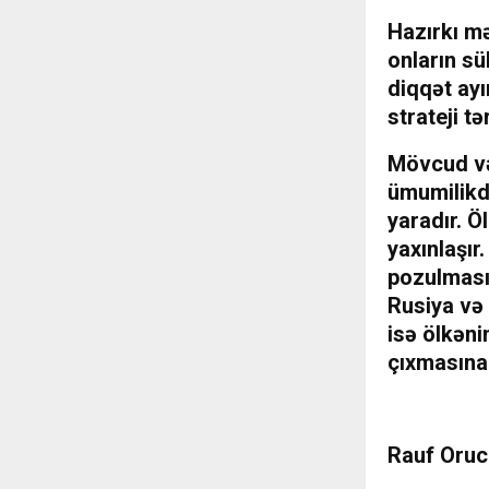
Hazırkı m
onların s
diqqət ayı
strateji t
Mövcud vəz
ümumilikd
yaradır. Ö
yaxınlaşır
pozulması
Rusiya və 
isə ölkəni
çıxmasına 
Rauf Oru