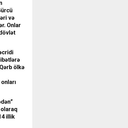
n
Gürcü
əri və
ər. Onlar
 dövlət
əcridi
ibətlərə
: Qərb ölkə
 onları
ədən”
i olaraq
 illik