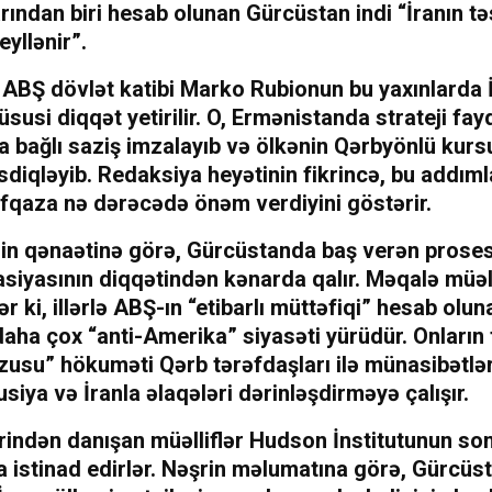
rından biri hesab olunan Gürcüstan indi “İranın tə
eyllənir”.
ABŞ dövlət katibi Marko Rubionun bu yaxınlarda 
üsusi diqqət yetirilir. O, Ermənistanda strateji fay
la bağlı saziş imzalayıb və ölkənin Qərbyönlü kur
sdiqləyib. Redaksiya heyətinin fikrincə, bu addıml
fqaza nə dərəcədə önəm verdiyini göstərir.
rin qənaətinə görə, Gürcüstanda baş verən prose
siyasının diqqətindən kənarda qalır. Məqalə müəll
lər ki, illərlə ABŞ-ın “etibarlı müttəfiqi” hesab olu
aha çox “anti-Amerika” siyasəti yürüdür. Onların 
zusu” hökuməti Qərb tərəfdaşları ilə münasibətlə
siya və İranla əlaqələri dərinləşdirməyə çalışır.
irindən danışan müəlliflər Hudson İnstitutunun so
 istinad edirlər. Nəşrin məlumatına görə, Gürcüs