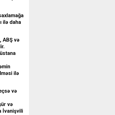
 saxlamağa
ı ilə daha
i, ABŞ və
ir.
cüstana
təmin
lməsi ilə
eçsə və
şür və
 İvanişvili