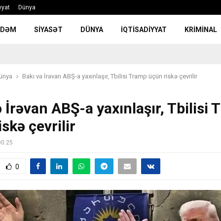
yyat
Dünya
NDƏM
SIYASƏT
DÜNYA
İQTISADIYYAT
KRIMINAL
ünya
Bakı və İrəvan ABŞ-a yaxınlaşır, Tbilisi Tramp üçün riskə çevrilir
 İrəvan ABŞ-a yaxınlaşır, Tbilisi
skə çevrilir
00:25
0