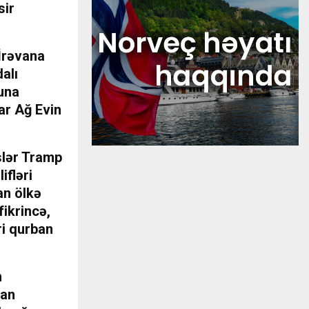
sir
İrəvana
dalı
suna
ar Ağ Evin
slər Tramp
ifləri
nan ölkə
fikrincə,
ri qurban
n
tan