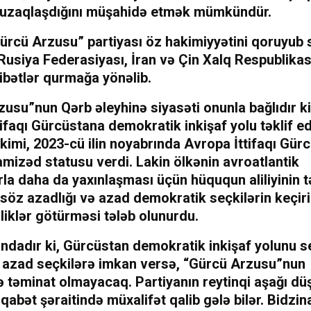
uzaqlaşdığını müşahidə etmək mümkündür.
ürcü Arzusu” partiyası öz hakimiyyətini qoruyub
Rusiya Federasiyası, İran və Çin Xalq Respublikas
ibətlər qurmağa yönəlib.
usu”nun Qərb əleyhinə siyasəti onunla bağlıdır k
ifaqı Gürcüstana demokratik inkişaf yolu təklif ed
 kimi, 2023-cü ilin noyabrında Avropa İttifaqı Gür
mizəd statusu verdi. Lakin ölkənin avroatlantik
rla daha da yaxınlaşması üçün hüququn aliliyinin 
söz azadlığı və azad demokratik seçkilərin keçiri
liklər götürməsi tələb olunurdu.
ndadır ki, Gürcüstan demokratik inkişaf yolunu s
 azad seçkilərə imkan versə, “Gürcü Arzusu”nun
 təminat olmayacaq. Partiyanın reytinqi aşağı dü
qabət şəraitində müxalifət qalib gələ bilər. Bidzina