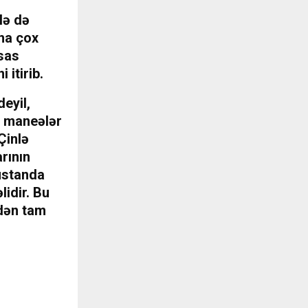
lə də
aha çox
əsas
 itirib.
eyil,
i maneələr
Çinlə
rının
üstanda
lidir. Bu
ndən tam