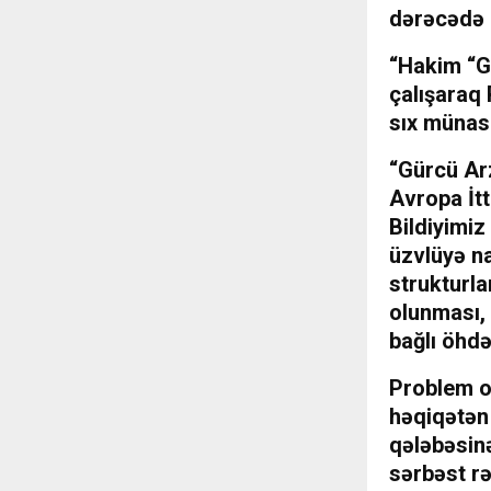
dərəcədə 
“Hakim “G
çalışaraq 
sıx münas
“Gürcü Arz
Avropa İtt
Bildiyimiz
üzvlüyə na
strukturla
olunması, 
bağlı öhdə
Problem o
həqiqətən
qələbəsinə
sərbəst rə