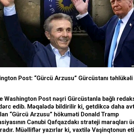
ngton Post: “Gürcü Arzusu” Gürcüstanı təhlükəli
e Washington Post nəşri Gürcüstanla bağlı redak
ərc edib. Məqalədə bildirilir ki, getdikcə daha avt
alan “Gürcü Arzusu” hökuməti Donald Tramp
asiyasının Cənubi Qafqazdakı strateji maraqları 
adır. Müəlliflər yazırlar ki, vaxtilə Vaşinqtonun eti