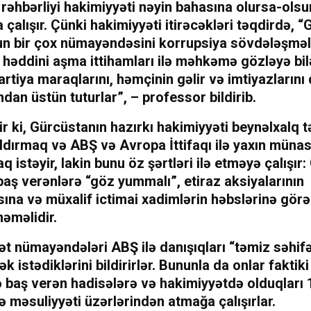
 rəhbərliyi hakimiyyəti nəyin bahasına olursa-olsu
çalışır. Çünki hakimiyyəti itirəcəkləri təqdirdə, “
n bir çox nümayəndəsini korrupsiya sövdələşməl
 həddini aşma ittihamları ilə məhkəmə gözləyə bil
artiya maraqlarını, həmçinin gəlir və imtiyazlarını
dan üstün tuturlar”, – professor bildirib.
r ki, Gürcüstanın hazırkı hakimiyyəti beynəlxalq t
dırmaq və ABŞ və Avropa İttifaqı ilə yaxın münas
q istəyir, lakin bunu öz şərtləri ilə etməyə çalışır
baş verənlərə “göz yummalı”, etiraz aksiyalarının
ına və müxalif ictimai xadimlərin həbslərinə görə
əməlidir.
ət nümayəndələri ABŞ ilə danışıqları “təmiz səhif
k istədiklərini bildirirlər. Bununla da onlar faktik
ə baş verən hadisələrə və hakimiyyətdə olduqları 14
 məsuliyyəti üzərlərindən atmağa çalışırlar.