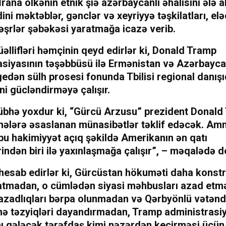
rana ölkənin etnik şiə azərbaycanlı əhalisini ələ 
ini məktəblər, gənclər və xeyriyyə təşkilatları, el
əşrlər şəbəkəsi yaratmağa icazə verib.
llifləri həmçinin qeyd edirlər ki, Donald Tramp
asiyasının təşəbbüsü ilə Ermənistan və Azərbayc
edən sülh prosesi fonunda Tbilisi regional danış
i gücləndirməyə çalışır.
şübhə yoxdur ki, “Gürcü Arzusu” prezident Donal
ələrə əsaslanan münasibətlər təklif edəcək. Am
u hakimiyyət açıq şəkildə Amerikanın ən qatı
ndən biri ilə yaxınlaşmağa çalışır”, – məqalədə dey
 hesab edirlər ki, Gürcüstan hökuməti daha konstr
atmadan, o cümlədən siyasi məhbusları azad etm
azadlıqları bərpa olunmadan və Qərbyönlü vətən
nə təzyiqləri dayandırmadan, Tramp administrasiy
ı gələcək tərəfdaş kimi nəzərdən keçirməsi üçün