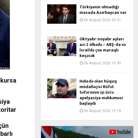
Türkiyənin olmadığı
masada Azərbaycan var
06 Avqust 2026 20:31
Oktyabr-noyabr ayları
azı 2 ölkədə – ABŞ-da və
İsraildə çox maraqlı
keçəcək
06 Avqust 2026 16:45
 kursa
Həbsdə olan hüquq
müdafiəçisi Rüfət
Səfərovun işi üzrə
apelyasiya məhkəməsi
siya
başlayıb
oritar
06 Avqust 2026 15:18
üçün
barlı