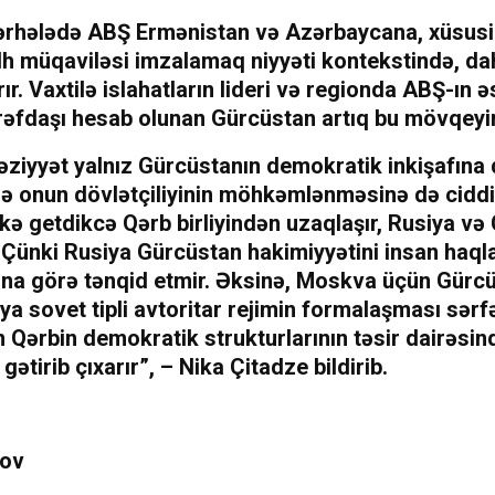
ərhələdə ABŞ Ermənistan və Azərbaycana, xüsusi
ülh müqaviləsi imzalamaq niyyəti kontekstində, d
rır. Vaxtilə islahatların lideri və regionda ABŞ-ın 
ərəfdaşı hesab olunan Gürcüstan artıq bu mövqeyini
iyyət yalnız Gürcüstanın demokratik inkişafına d
ə onun dövlətçiliyinin möhkəmlənməsinə də cidd
lkə getdikcə Qərb birliyindən uzaqlaşır, Rusiya və 
. Çünki Rusiya Gürcüstan hakimiyyətini insan haqla
na görə tənqid etmir. Əksinə, Moskva üçün Gürc
ya sovet tipli avtoritar rejimin formalaşması sərfə
n Qərbin demokratik strukturlarının təsir dairəsi
gətirib çıxarır”, – Nika Çitadze bildirib.
cov