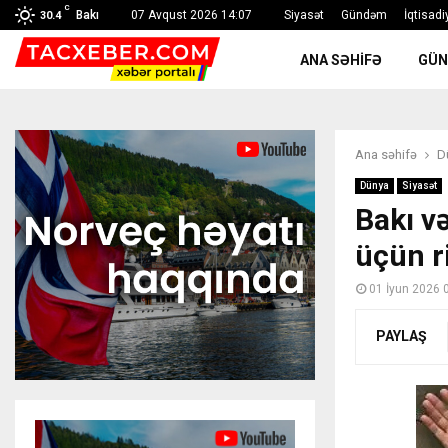
C
Bakı
07 Avqust 2026 14:07
Siyasət
Gündəm
İqtisadi
30.4
ANA SƏHIFƏ
GÜ
Ana səhifə
D
Dünya
Siyasət
Bakı və
üçün ri
01 İyun 2026 
PAYLAŞ