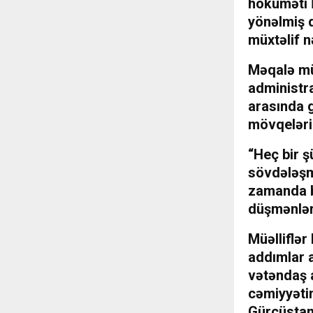
hökuməti İ
yönəlmiş d
müxtəlif n
Məqalə müə
administr
arasında g
mövqelərin
“Heç bir 
sövdələşm
zamanda b
düşmənləri
Müəlliflər
addımlar 
vətəndaş 
cəmiyyəti
Gürcüstan