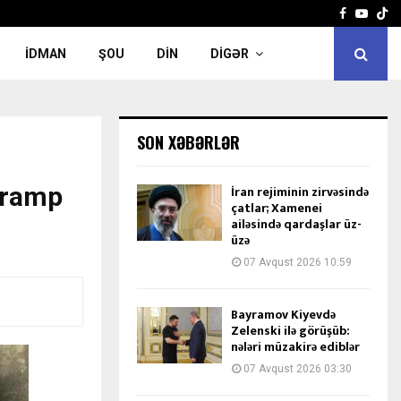
Facebook
Yout
İDMAN
ŞOU
DIN
DIGƏR
SON XƏBƏRLƏR
 Tramp
İran rejiminin zirvəsində
çatlar; Xamenei
ailəsində qardaşlar üz-
üzə
07 Avqust 2026 10:59
Bayramov Kiyevdə
Zelenski ilə görüşüb:
nələri müzakirə ediblər
07 Avqust 2026 03:30