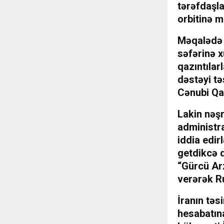
tərəfdaşla
orbitinə m
Məqalədə 
səfərinə x
qazıntılar
dəstəyi tə
Cənubi Qa
Lakin nəş
administra
iddia edir
getdikcə d
“Gürcü Ar
verərək Ru
İranın təs
hesabatına