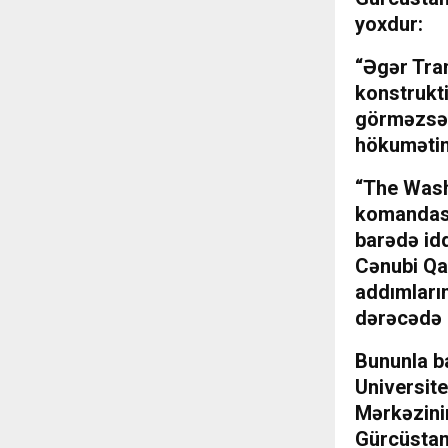
yoxdur:
“Əgər Tram
konstrukti
görməzsə,
hökumətin
“The Wash
komandası
barədə id
Cənubi Qa
addımları
dərəcədə 
Bununla b
Universite
Mərkəzinin
Gürcüstan