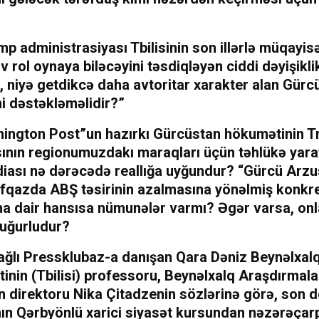
p administrasiyası Tbilisinin son illərlə müqayi
v rol oynaya biləcəyini təsdiqləyən ciddi dəyişikli
 niyə getdikcə daha avtoritar xarakter alan Gürc
i dəstəkləməlidir?”
ington Post”un hazırkı Gürcüstan hökumətinin 
nın regionumuzdakı maraqları üçün təhlükə yara
diası nə dərəcədə reallığa uyğundur? “Gürcü Arz
fqazda ABŞ təsirinin azalmasına yönəlmiş konkr
na dair hansısa nümunələr varmı? Əgər varsa, onl
uğurludur?
ağlı Pressklubaz-a danışan Qara Dəniz Beynəlxal
tinin (Tbilisi) professoru, Beynəlxalq Araşdırmala
 direktoru Nika Çitadzenin sözlərinə görə, son d
ın Qərbyönlü xarici siyasət kursundan nəzərəça