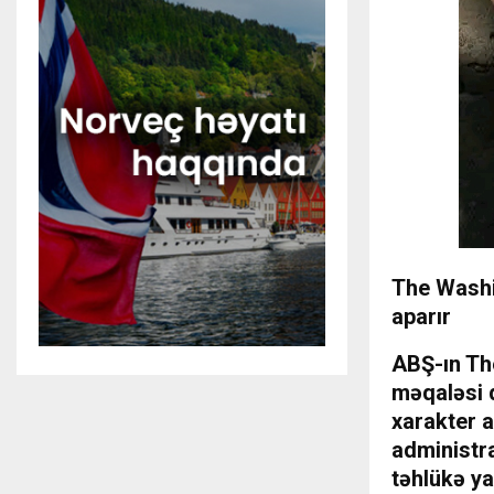
The Washi
aparır
ABŞ-ın Th
məqaləsi d
xarakter 
administr
təhlükə yar