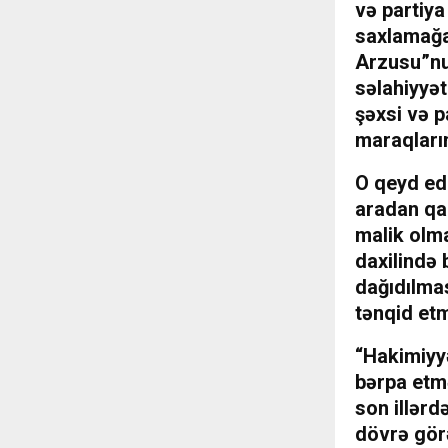
və partiya
saxlamağa 
Arzusu”nu
səlahiyyət
şəxsi və p
maraqların
O qeyd edi
aradan qal
malik olma
daxilində 
dağıdılmas
tənqid etm
“Hakimiyy
bərpa etmə
son illərd
dövrə görə