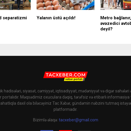
d separatizmi
Yalanın üstü açıldı!
Metro bağlanır,
əvəzedici avto
deyil?
k hadisələri, siyasət, cəmiyyət, iqtisadiyyat, mədəniyyət və digər sahələri
r portalıdır. Məqsədimiz oxuculara dəqiq, tərəfsiz və etibarlı informasiya
rahatlıqla daxil ola biləcəyiniz Tac Xəbər, gündəmin nəbzini tutmaq istəyə
platformadır.
Bizimlə əlaqə:
tacxeber@gmail.com