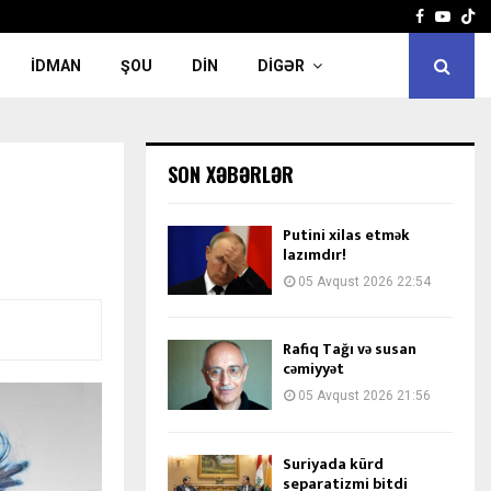
Facebook
Yout
İDMAN
ŞOU
DIN
DIGƏR
SON XƏBƏRLƏR
Putini xilas etmək
lazımdır!
05 Avqust 2026 22:54
Rafiq Tağı və susan
cəmiyyət
05 Avqust 2026 21:56
Suriyada kürd
separatizmi bitdi