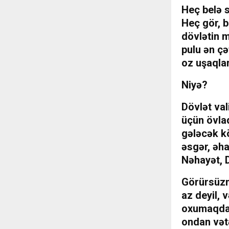
Heç belə 
Heç gör, b
dövlətin 
pulu ən çə
oz uşaqlar
Niyə?
Dövlət val
üçün övlad
gələcək kö
əsgər, əha
Nəhayət, D
Görürsüzmü
az deyil, 
oxumaqda,
ondan vət