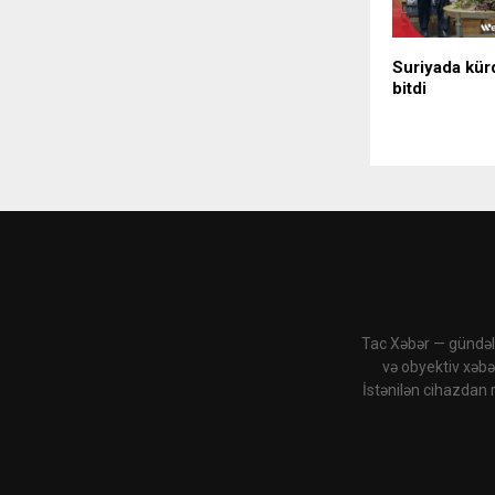
Suriyada kür
bitdi
Tac Xəbər — gündəli
və obyektiv xəbə
İstənilən cihazdan 