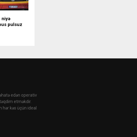
 niyə
bus pulsuz
 əhatə edən operativ
 təqdim etməkdir.
n hər kəs üçün ideal