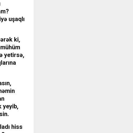
ı
am?
iyə uşaqlı
ərək ki,
x mühüm
ə yetirsə,
qlarına
asın,
 həmin
an
 yeyib,
sin.
ladı hiss