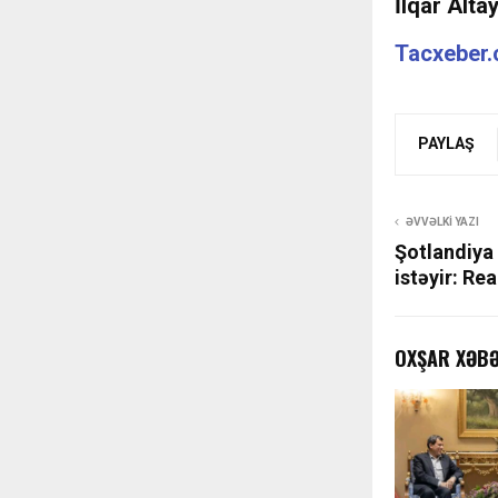
İlqar Alta
Tacxeber
PAYLAŞ
ƏVVƏLKI YAZI
Şotlandiya
istəyir: Rea
OXŞAR XƏB