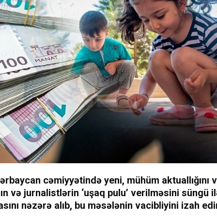
ərbaycan cəmiyyətində yeni, mühüm aktuallığını v
ın və jurnalistlərin ‘uşaq pulu’ verilməsini süngü i
sını nəzərə alıb, bu məsələnin vacibliyini izah ed