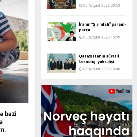
05 Avqust 2026 20:53
İranın “Şiə hilalı” param-
parça
05 Avqust 2026 15:39
Qazaxıstanın sürətli
texnoloji yüksəlişi
05 Avqust 2026 15:06
ə bəzi
lə
im.