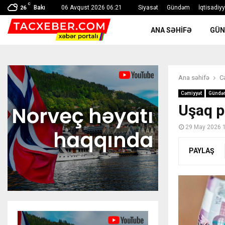
C
Bakı
06 Avqust 2026 06:21
Siyasət
Gündəm
İqtisadiy
26
ANA SƏHIFƏ
GÜ
Ana səhifə
C
Cəmiyyət
Gündə
Uşaq p
29 May 2026 
PAYLAŞ