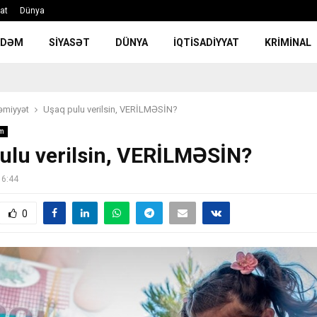
yat
Dünya
NDƏM
SIYASƏT
DÜNYA
İQTISADIYYAT
KRIMINAL
əmiyyət
Uşaq pulu verilsin, VERİLMƏSİN?
m
ulu verilsin, VERİLMƏSİN?
16:44
0