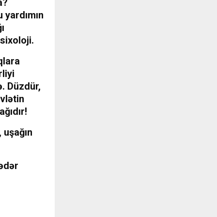
a?
u yardımın
ı
ixoloji.
qlara
liyi
ə. Düzdür,
vlətin
ağıdır!
, uşağın
qədər