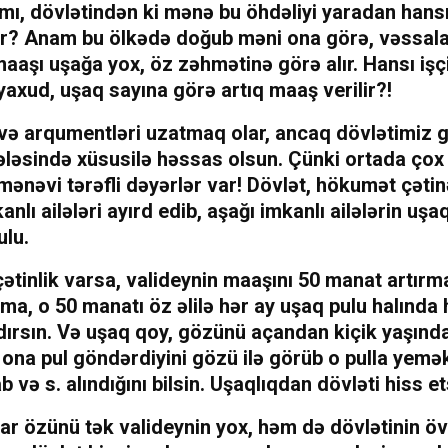
ı, dövlətindən ki mənə bu öhdəliyi yaradan hans
? Anam bu ölkədə doğub məni ona görə, vəssal
aaşı uşağa yox, öz zəhmətinə görə alır. Hansı işç
axud, uşaq sayına görə artıq maaş verilir?!
və arqumentləri uzatmaq olar, ancaq dövlətimiz g
ləsində xüsusilə həssas olsun. Çünki ortada ço
ənəvi tərəfli dəyərlər var! Dövlət, hökumət çətin
anlı ailələri ayırd edib, aşağı imkanlı ailələrin uşa
ulu.
çətinlik varsa, valideynin maaşını 50 manat artırm
a, o 50 manatı öz əlilə hər ay uşaq pulu halında
dırsın. Və uşaq qoy, gözünü açandan kiçik yaşınd
 ona pul göndərdiyini gözü ilə görüb o pulla yemək
ab və s. alındığını bilsin. Uşaqlıqdan dövləti hiss et
lar özünü tək valideynin yox, həm də dövlətinin öv