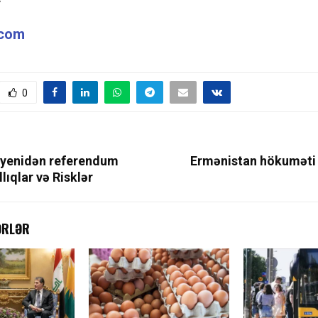
y
.com
0
 yenidən referendum
Ermənistan hökuməti
llıqlar və Risklər
ƏRLƏR