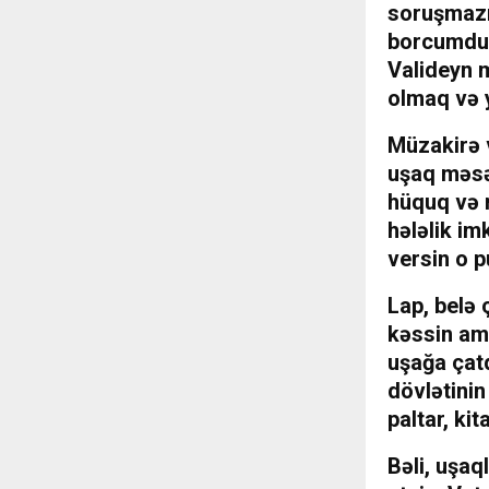
soruşmazm
borcumdur
Valideyn m
olmaq və y
Müzakirə 
uşaq məsə
hüquq və m
hələlik imk
versin o p
Lap, belə 
kəssin amm
uşağa çat
dövlətinin
paltar, kit
Bəli, uşaq