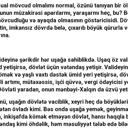
sual mövcud olmalımı normal, özünü tanıyan bir ö
unun müzakirəsi aparılarmı, yaraşarmı heç, bu? Bu
mövcudluğu və ayaqda olmasının göstəricisidi. Dö
tin, imkansız dövrdə belə, çıxarıb böyük qürurla v
ına.
ideyinə şərikdir hər uşağa sahiblikdə. Uşaq öz val
 yetişirsə, dövlət üçün vətəndaş yetişir. Valideyi
mək və yaşlı vaxtı dəstək ümid yeri yetişirsə, dö
li artımı, mütəxəssis, işći qüvvə, vergi ödəyicisi ye
övləti yaradan, onun mənbəyi-Xalqın da üzvü yeti
, uşağın dövlətə vaciblik, xeyri heç də böyüklər
vətən övladı kimi. Bəs onda uşağa yemək, geyinmə
 inkişafda kömək etməyən dövlət, hansı haqqla
əndaş kimi öhdəlik, həm məsuliyyət tələb edə bil