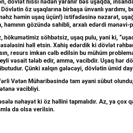
ən, dövlət hissi nədən yaranır bəs uşaqda, insand
övlətin õz uşaqlarına birbaşa ünvanlı yardımı, b
(məhz həmin uşaq üçün!) istifadəsinə nəzarət, uşağ
n, hamının gözündə sahibli, arxalı edərdi mənəvi-ps
, hökumətimiz söhbətsiz, uşaq pulu, yəni ki, “uşa
sələsini həll etsin. Xahiş edərdik ki dövlət rəhbər
lsın, resurs imkan cəlb edilsin bu mühüm problem
eyli vəsait tələb edir, amma, vacibdir. Uşaq hər dö
ibutudur. Çünki xalqın gələcəyi, dövlətin ümid day
fərli Vətən Müharibəsində tam əyani sübut olundu
tənə vacibliyi.
əsələ nəhayət ki öz həllini tapmalıdır. Az, ya çox 
ımla da olsa verilsin.