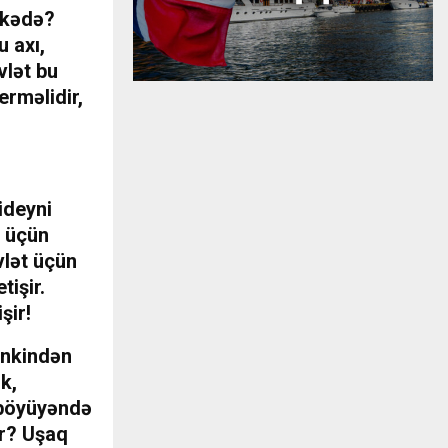
lkədə?
 axı,
vlət bu
erməlidir,
ideyni
n üçün
vlət üçün
tişir.
şir!
inkindən
k,
 böyüyəndə
ər? Uşaq