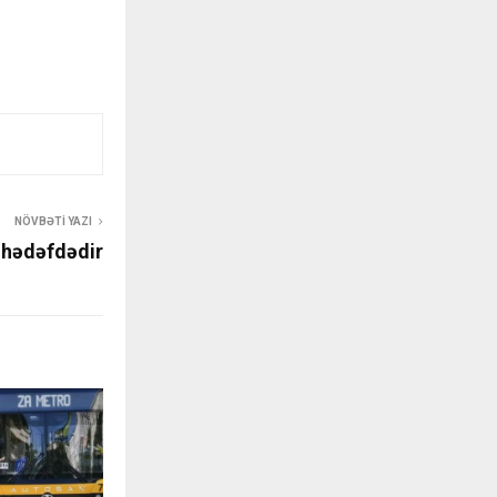
NÖVBƏTI YAZI
 hədəfdədir