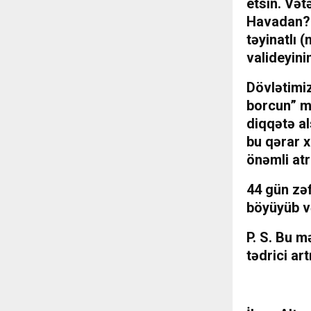
etsin. Vət
Havadan? D
təyinatlı 
valideyini
Dövlətimiz
borcun” mə
diqqətə a
bu qərar x
önəmli atr
44 gün zə
böyüyüb və
P. S. Bu m
tədrici art