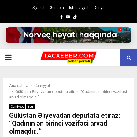
Siyasət
Gündəm
İqtisadiyyat
Dünya
Facebook
Youtube
PRIMARY
MENU
Ana səhifə
Cəmiyyət
Gülüstan Əliyevadan deputata etiraz: “Qadının ən birinci vəzifəsi
arvad olmaqdır…”
Cəmiyyət
Şou
Gülüstan Əliyevadan deputata etiraz:
“Qadının ən birinci vəzifəsi arvad
olmaqdır…”