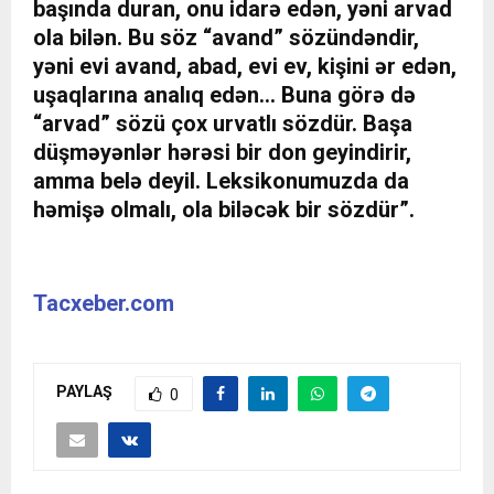
başında duran, onu idarə edən, yəni arvad
ola bilən. Bu söz “avand” sözündəndir,
yəni evi avand, abad, evi ev, kişini ər edən,
uşaqlarına analıq edən… Buna görə də
“arvad” sözü çox urvatlı sözdür. Başa
düşməyənlər hərəsi bir don geyindirir,
amma belə deyil. Leksikonumuzda da
həmişə olmalı, ola biləcək bir sözdür”.
Tacxeber.com
PAYLAŞ
0