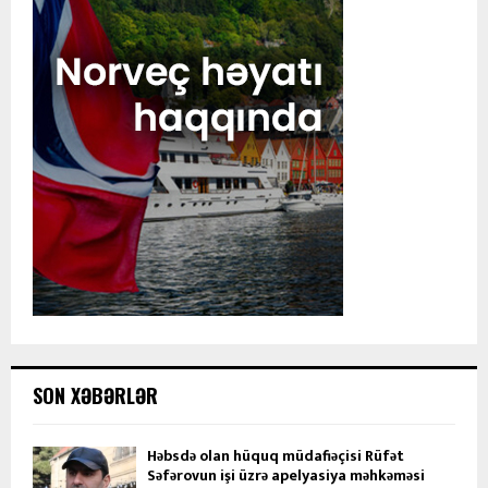
SON XƏBƏRLƏR
Həbsdə olan hüquq müdafiəçisi Rüfət
Səfərovun işi üzrə apelyasiya məhkəməsi