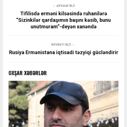
ƏVVƏLKI YAZI
Tifilisdə erməni kilsəsində ruhanilərə
“Sizinkilər qardaşımın başını kəsib, bunu
unutmuram”-deyən xanəndə
NÖVBƏTI YAZI
Rusiya Ermənistana iqtisadi təzyiqi gücləndirir
OXŞAR XƏBƏRLƏR