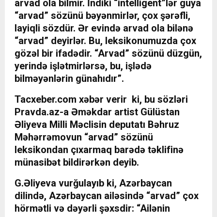
arvad ola bilmir. İndiki “intelligent”lər guya
“arvad” sözünü bəyənmirlər, çox şərəfli,
layiqli sözdür. Ər evində arvad ola bilənə
“arvad” deyirlər. Bu, leksikonumuzda çox
gözəl bir ifadədir. “Arvad” sözünü düzgün,
yerində işlətmirlərsə, bu, işlədə
bilməyənlərin günahıdır”.
Tacxeber.com xəbər verir ki, bu sözləri
Pravda.az
-a Əməkdar artist Gülüstan
Əliyeva Milli Məclisin deputatı Bəhruz
Məhərrəmovun “arvad” sözünü
leksikondan çıxarmaq barədə təklifinə
münasibət bildirərkən deyib.
G.Əliyeva vurğulayıb ki, Azərbaycan
dilində, Azərbaycan ailəsində “arvad” çox
hörmətli və dəyərli şəxsdir: “Ailənin