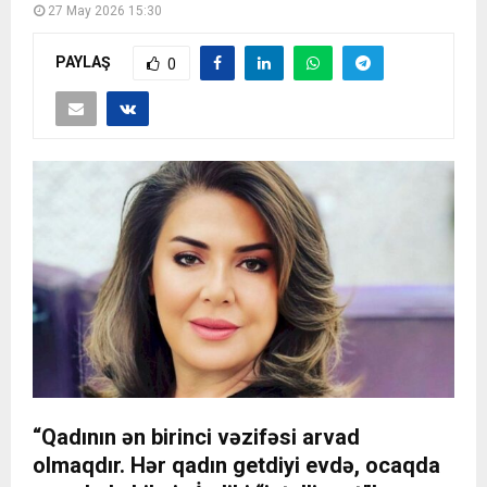
27 May 2026 15:30
PAYLAŞ
0
“Qadının ən birinci vəzifəsi arvad
olmaqdır. Hər qadın getdiyi evdə, ocaqda