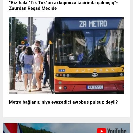
“Biz hələ “Tik Tok”un əxlaqımıza təsirində qalmışıq”-
Zaurdan Rəşad Məcidə
Metro bağlanır, niyə əvəzedici avtobus pulsuz deyil?