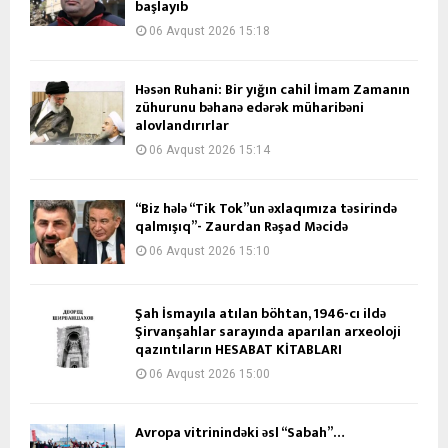
başlayıb
06 Avqust 2026 15:18
Həsən Ruhani: Bir yığın cahil İmam Zamanın
zühurunu bəhanə edərək müharibəni
alovlandırırlar
06 Avqust 2026 15:14
“Biz hələ “Tik Tok”un əxlaqımıza təsirində
qalmışıq”- Zaurdan Rəşad Məcidə
06 Avqust 2026 15:10
Şah İsmayıla atılan böhtan, 1946-cı ildə
Şirvanşahlar sarayında aparılan arxeoloji
qazıntıların HESABAT KİTABLARI
06 Avqust 2026 15:00
Avropa vitrinindəki əsl “Sabah”…