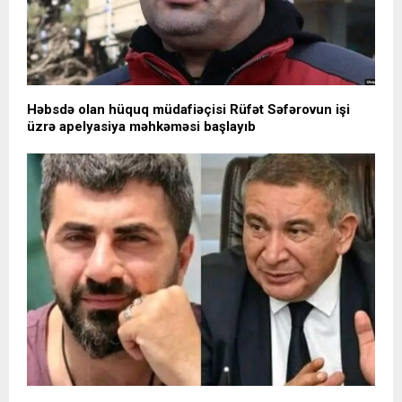
Həbsdə olan hüquq müdafiəçisi Rüfət Səfərovun işi
üzrə apelyasiya məhkəməsi başlayıb