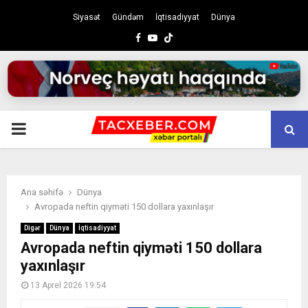
Siyasət
Gündəm
İqtisadiyyat
Dünya
Facebook
Youtube
PRIMARY
MENU
Ana səhifə
Dünya
Avropada neftin qiyməti 150 dollara yaxınlaşır
Digər
Dünya
İqtisadiyyat
Avropada neftin qiyməti 150 dollara
yaxınlaşır
13 Aprel 2026 19:54