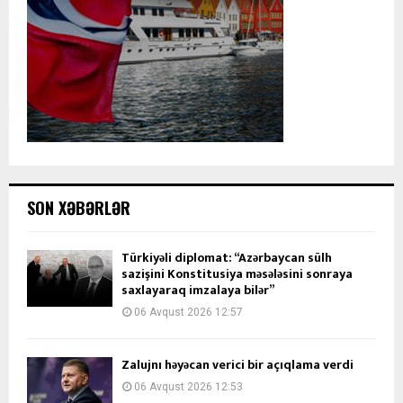
SON XƏBƏRLƏR
Türkiyəli diplomat: “Azərbaycan sülh
sazişini Konstitusiya məsələsini sonraya
saxlayaraq imzalaya bilər”
06 Avqust 2026 12:57
Zalujnı həyəcan verici bir açıqlama verdi
06 Avqust 2026 12:53