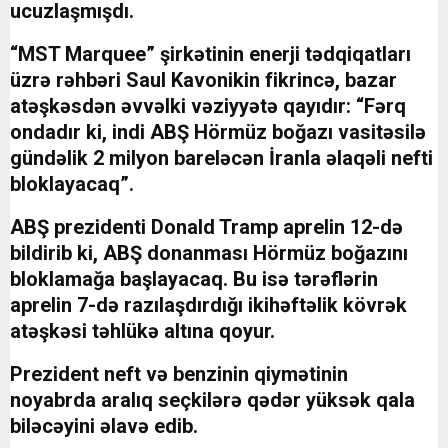
ucuzlaşmışdı.
“MST Marquee” şirkətinin enerji tədqiqatları
üzrə rəhbəri Saul Kavonikin fikrincə, bazar
atəşkəsdən əvvəlki vəziyyətə qayıdır: “Fərq
ondadır ki, indi ABŞ Hörmüz boğazı vasitəsilə
gündəlik 2 milyon bareləcən İranla əlaqəli nefti
bloklayacaq”.
ABŞ prezidenti Donald Tramp aprelin 12-də
bildirib ki, ABŞ donanması Hörmüz boğazını
bloklamağa başlayacaq. Bu isə tərəflərin
aprelin 7-də razılaşdırdığı ikihəftəlik kövrək
atəşkəsi təhlükə altına qoyur.
Prezident neft və benzinin qiymətinin
noyabrda aralıq seçkilərə qədər yüksək qala
biləcəyini əlavə edib.