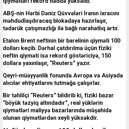
qiymətləri rekord həddə yüksəlib.
ABŞ-nin Hərbi Dəniz Qüvvələri İranın ixracını
məhdudlaşdıracaq blokadaya hazırlaşır,
tədarük çatışmazlığı ilə bağlı narahatlıq artır.
Etalon Brent neftinin bir barelinin qiyməti 100
dolları keçib. Dərhal çatdırılma üçün fiziki
neftin qiyməti isə rekord göstəriciyə, 150
dollara yaxınlaşır, “Reuters” yazır.
Qeyri-müəyyənlik fonunda Avropa və Asiyada
alıcılar ehtiyatlarını tutmağa çalışırlar.
Bir təhlilçi “Reuters” bildirib ki, fiziki bazar
“böyük təzyiq altındadır”, real yüklərin
qiymətləri maliyyə bazarlarında müşahidə
olunan qiymətlərdən xeyli yüksəkdir.