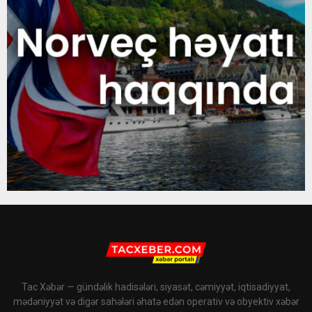
Tac Xəbər — gündəlik hadisələri, siyasət, cəmiyyət, iqtisadiyyat,
mədəniyyət və digər sahələri əhatə edən operativ və obyektiv xəbər