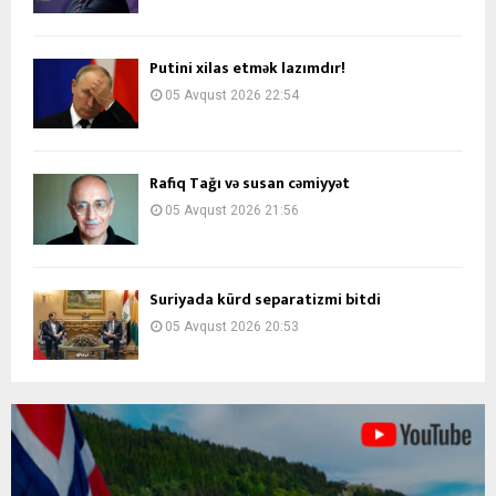
Putini xilas etmək lazımdır!
05 Avqust 2026 22:54
Rafiq Tağı və susan cəmiyyət
05 Avqust 2026 21:56
Suriyada kürd separatizmi bitdi
05 Avqust 2026 20:53