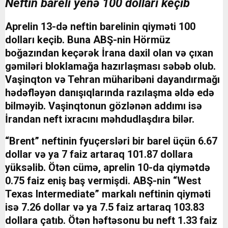
Neftin bareli yenə 100 dolları keçib
Aprelin 13-də neftin barelinin qiyməti 100
dolları keçib. Buna ABŞ-nin Hörmüz
boğazından keçərək İrana daxil olan və çıxan
gəmiləri bloklamağa hazırlaşması səbəb olub.
Vaşinqton və Tehran müharibəni dayandırmağı
hədəfləyən danışıqlarında razılaşma əldə edə
bilməyib. Vaşinqtonun gözlənən addımı isə
İrandan neft ixracını məhdudlaşdıra bilər.
“Brent” neftinin fyuçersləri bir barel üçün 6.67
dollar və ya 7 faiz artaraq 101.87 dollara
yüksəlib. Ötən cümə, aprelin 10-da qiymətdə
0.75 faiz eniş baş vermişdi. ABŞ-nin “West
Texas Intermediate” markalı neftinin qiyməti
isə 7.26 dollar və ya 7.5 faiz artaraq 103.83
dollara çatıb. Ötən həftəsonu bu neft 1.33 faiz