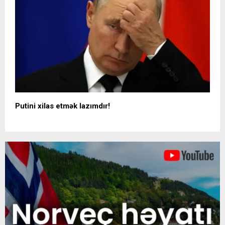
Putini xilas etmək lazımdır!