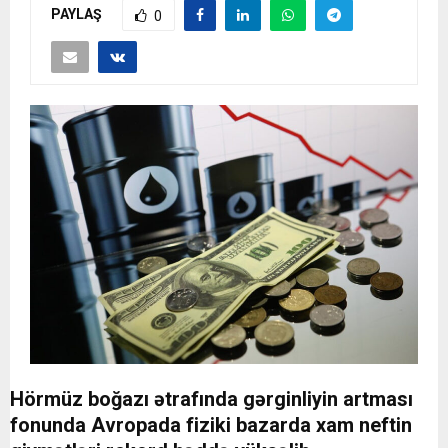
PAYLAŞ
0
Hörmüz boğazı ətrafında gərginliyin artması
fonunda Avropada fiziki bazarda xam neftin