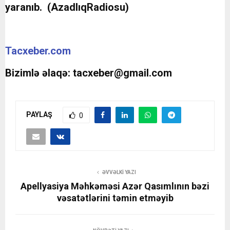
yaranıb. (AzadlıqRadiosu)
Tacxeber.com
Bizimlə əlaqə:
tacxeber@gmail.com
PAYLAŞ
0
ƏVVƏLKI YAZI
Apellyasiya Məhkəməsi Azər Qasımlının bəzi
vəsatətlərini təmin etməyib