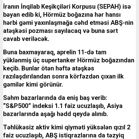
İranın İnqilab Keşikçiləri Korpusu (SEPAH) isə
bəyan edib ki, Hörmüz boğazına hər hansı
hərbi gəmi yaxınlaşmağa cəhd etməsi ABŞ-nin
atəşkəsi pozması sayılacaq və buna sərt
cavab veriləcək.
Buna baxmayaraq, aprelin 11-də tam
yüklənmiş üç supertanker Hörmüz boğazından
keçib. Bunlar ötən həftə atəşkəs
razılaşdırılandan sonra körfəzdən çıxan ilk
gəmilər kimi görünür.
Səhm bazarlarında da eniş baş verib:
“S&P500” indeksi 1.1 faiz ucuzlaşıb, Asiya
bazarlarında aşağı hədd qeydə alınıb.
Təhlükəsiz aktiv kimi qiyməti yüksələn qızıl 2
faiz ucuzlaşıb, ABŞ istiqrazlarına da təzyiq