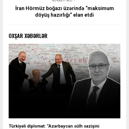
NÖVBƏTI YAZI
İran Hörmüz boğazı üzərində “maksimum
döyüş hazırlığı” elan etdi
OXŞAR XƏBƏRLƏR
Türkiyəli diplomat: “Azərbaycan sülh sazişini