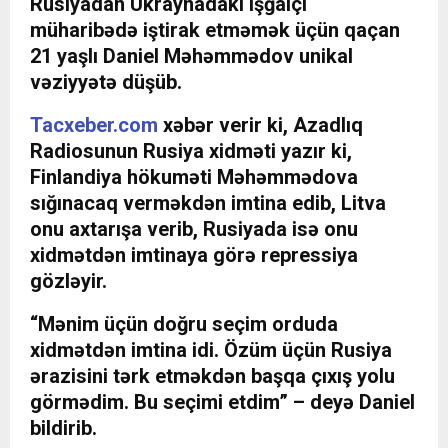
Rusiyadan Ukraynadakı işğalçı
müharibədə iştirak etməmək üçün qaçan
21 yaşlı Daniel Məhəmmədov unikal
vəziyyətə düşüb.
Tacxeber.com
xəbər verir ki, Azadlıq
Radiosunun Rusiya xidməti yazır ki,
Finlandiya hökuməti Məhəmmədova
sığınacaq verməkdən imtina edib, Litva
onu axtarışa verib, Rusiyada isə onu
xidmətdən imtinaya görə repressiya
gözləyir.
“Mənim üçün doğru seçim orduda
xidmətdən imtina idi. Özüm üçün Rusiya
ərazisini tərk etməkdən başqa çıxış yolu
görmədim. Bu seçimi etdim” – deyə Daniel
bildirib.