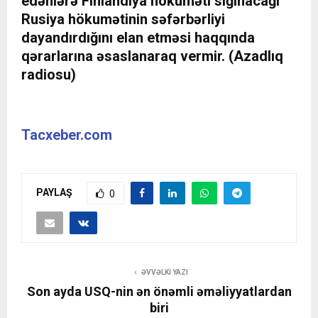
edənlərə Finlandiya hökuməti sığınacağı
Rusiya hökumətinin səfərbərliyi
dayandırdığını elan etməsi haqqında
qərarlarına əsaslanaraq vermir. (Azadlıq
radiosu)
Tacxeber.com
PAYLAŞ
0
ƏVVƏLKI YAZI
Son ayda USQ-nin ən önəmli əməliyyatlardan
biri