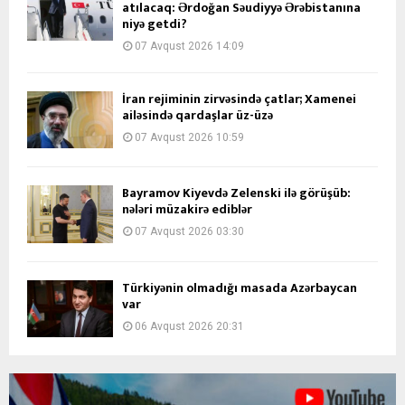
atılacaq: Ərdoğan Səudiyyə Ərəbistanına
niyə getdi?
07 Avqust 2026 14:09
İran rejiminin zirvəsində çatlar; Xamenei
ailəsində qardaşlar üz-üzə
07 Avqust 2026 10:59
Bayramov Kiyevdə Zelenski ilə görüşüb:
nələri müzakirə ediblər
07 Avqust 2026 03:30
Türkiyənin olmadığı masada Azərbaycan
var
06 Avqust 2026 20:31