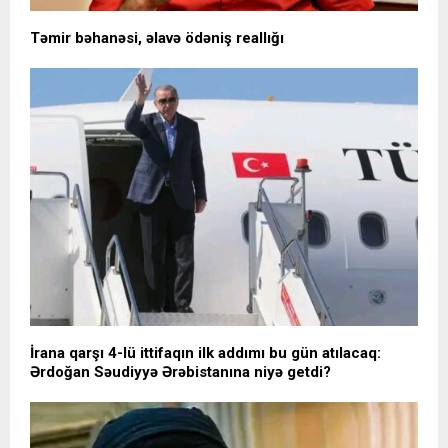
Təmir bəhanəsi, əlavə ödəniş reallığı
İrana qarşı 4-lü ittifaqın ilk addımı bu gün atılacaq:
Ərdoğan Səudiyyə Ərəbistanına niyə getdi?