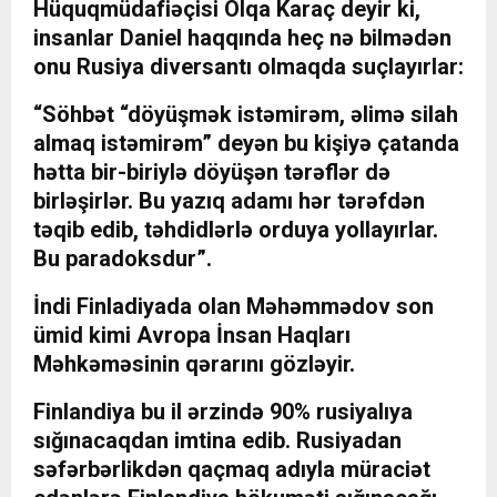
Hüquqmüdafiəçisi Olqa Karaç deyir ki,
insanlar Daniel haqqında heç nə bilmədən
onu Rusiya diversantı olmaqda suçlayırlar:
“Söhbət “döyüşmək istəmirəm, əlimə silah
almaq istəmirəm” deyən bu kişiyə çatanda
hətta bir-biriylə döyüşən tərəflər də
birləşirlər. Bu yazıq adamı hər tərəfdən
təqib edib, təhdidlərlə orduya yollayırlar.
Bu paradoksdur”.
İndi Finladiyada olan Məhəmmədov son
ümid kimi Avropa İnsan Haqları
Məhkəməsinin qərarını gözləyir.
Finlandiya bu il ərzində 90% rusiyalıya
sığınacaqdan imtina edib. Rusiyadan
səfərbərlikdən qaçmaq adıyla müraciət