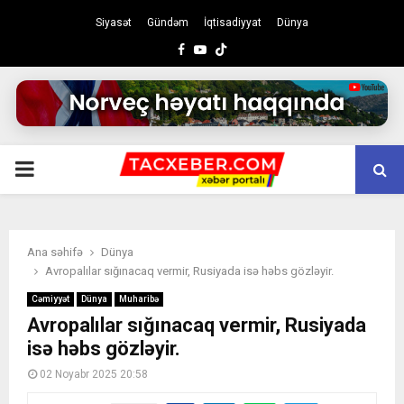
Siyasət
Gündəm
İqtisadiyyat
Dünya
Facebook
Youtube
PRIMARY
MENU
Ana səhifə
Dünya
Avropalılar sığınacaq vermir, Rusiyada isə həbs gözləyir.
Cəmiyyət
Dünya
Muharibə
Avropalılar sığınacaq vermir, Rusiyada
isə həbs gözləyir.
02 Noyabr 2025 20:58