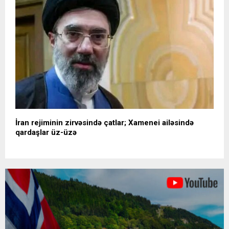
İran rejiminin zirvəsində çatlar; Xamenei ailəsində
qardaşlar üz-üzə