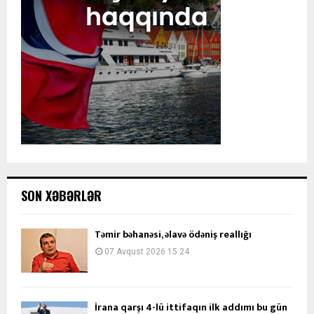
SON XƏBƏRLƏR
Təmir bəhanəsi, əlavə ödəniş reallığı
07 Avqust 2026 15:24
İrana qarşı 4-lü ittifaqın ilk addımı bu gün