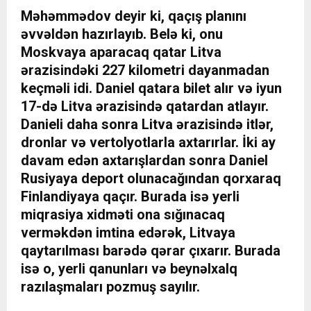
Məhəmmədov deyir ki, qaçış planını
əvvəldən hazırlayıb. Belə ki, onu
Moskvaya aparacaq qatar Litva
ərazisindəki 227 kilometri dayanmadan
keçməli idi. Daniel qatara bilet alır və iyun
17-də Litva ərazisində qatardan atlayır.
Danieli daha sonra Litva ərazisində itlər,
dronlar və vertolyotlarla axtarırlar. İki ay
davam edən axtarışlardan sonra Daniel
Rusiyaya deport olunacağından qorxaraq
Finlandiyaya qaçır. Burada isə yerli
miqrasiya xidməti ona sığınacaq
verməkdən imtina edərək, Litvaya
qaytarılması barədə qərar çıxarır. Burada
isə o, yerli qanunları və beynəlxalq
razılaşmaları pozmuş sayılır.