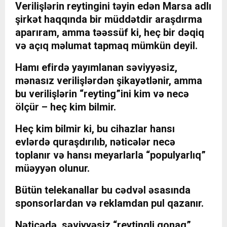
Verilişlərin reytingini təyin edən Marsa adlı
şirkət haqqında bir müddətdir araşdırma
aparıram, amma təəssüf ki, heç bir dəqiq
və açıq məlumat tapmaq mümkün deyil.
Hamı efirdə yayımlanan səviyyəsiz,
mənasız verilişlərdən şikayətlənir, amma
bu verilişlərin “reyting”ini kim və necə
ölçür – heç kim bilmir.
Heç kim bilmir ki, bu cihazlar hansı
evlərdə quraşdırılıb, nəticələr necə
toplanır və hansı meyarlarla “populyarlıq”
müəyyən olunur.
Bütün telekanallar bu cədvəl əsasında
sponsorlardan və reklamdan pul qazanır.
Nəticədə, səviyyəsiz “reytingli qonaq”