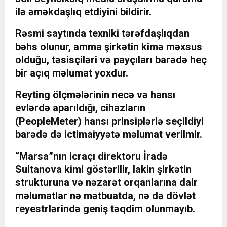
ilə əməkdaşlıq etdiyini bildirir.
Rəsmi saytında texniki tərəfdaşlıqdan
bəhs olunur, amma şirkətin kimə məxsus
olduğu, təsisçiləri və payçıları barədə heç
bir açıq məlumat yoxdur.
Reyting ölçmələrinin necə və hansı
evlərdə aparıldığı, cihazların
(PeopleMeter) hansı prinsiplərlə seçildiyi
barədə də ictimaiyyətə məlumat verilmir.
“Marsa”nın icraçı direktoru İradə
Sultanova kimi göstərilir, lakin şirkətin
strukturuna və nəzarət orqanlarına dair
məlumatlar nə mətbuatda, nə də dövlət
reyestrlərində geniş təqdim olunmayıb.