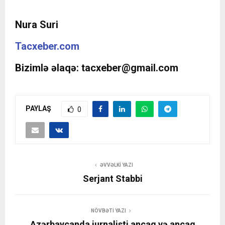
Nura Suri
Tacxeber.com
Bizimlə əlaqə:
tacxeber@gmail.com
PAYLAŞ
0
ƏVVƏLKI YAZI
Serjant Stabbi
NÖVBƏTI YAZI
Azərbaycanda jurnalisti ancaq və ancaq