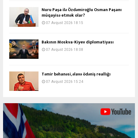
Nuru Paşa ilə Özdəmiroğlu Osman Paşanı
müqayisə etmək olar?
07 Avqust 2026 18:15
Bakının Moskva-Kiyev diplomatiyası
07 Avqust 2026 18:08
Təmir bəhanəsi, əlavə ödəniş reallığı
07 Avqust 2026 15:24