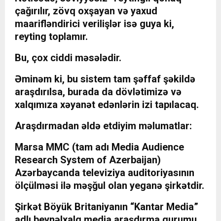
çağırılır, zövq oxşayan və yaxud
maarifləndirici verilişlər isə guya ki,
reyting toplamır.
Bu, çox ciddi məsələdir.
Əminəm ki, bu sistem tam şəffaf şəkildə
araşdırılsa, burada da dövlətimizə və
xalqımıza xəyanət edənlərin izi tapılacaq.
Araşdırmadan əldə etdiyim məlumatlar:
Marsa MMC (tam adı Media Audience
Research System of Azerbaijan)
Azərbaycanda televiziya auditoriyasının
ölçülməsi ilə məşğul olan yeganə şirkətdir.
Şirkət Böyük Britaniyanın “Kantar Media”
adlı beynəlxalq media araşdırma qurumu