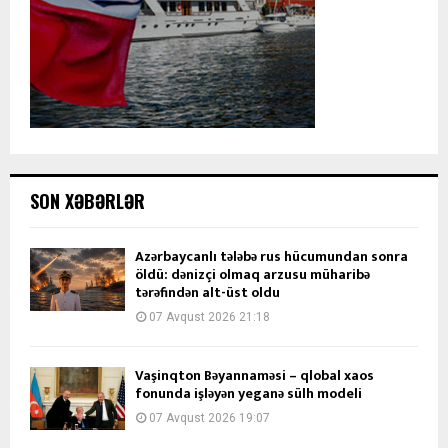
SON XƏBƏRLƏR
Azərbaycanlı tələbə rus hücumundan sonra
öldü: dənizçi olmaq arzusu müharibə
tərəfindən alt-üst oldu
07 Avqust 2026 21:18
Vaşinqton Bəyannaməsi – qlobal xaos
fonunda işləyən yeganə sülh modeli
07 Avqust 2026 19:07