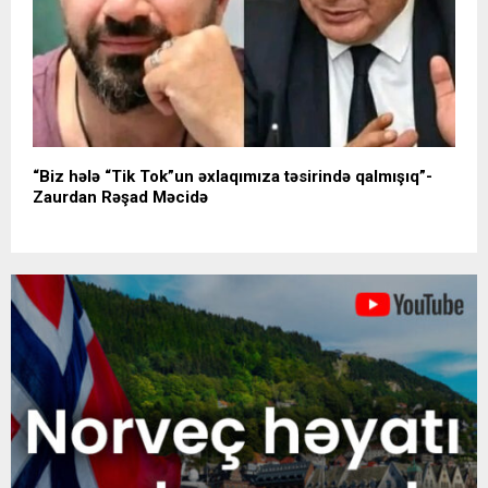
“Biz hələ “Tik Tok”un əxlaqımıza təsirində qalmışıq”-
Zaurdan Rəşad Məcidə