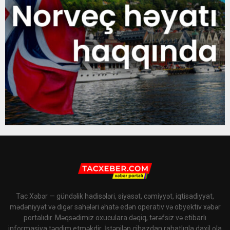
Tac Xəbər — gündəlik hadisələri, siyasət, cəmiyyət, iqtisadiyyat,
mədəniyyət və digər sahələri əhatə edən operativ və obyektiv xəbər
portalıdır. Məqsədimiz oxuculara dəqiq, tərəfsiz və etibarlı
informasiya təqdim etməkdir. İstənilən cihazdan rahatlıqla daxil ola