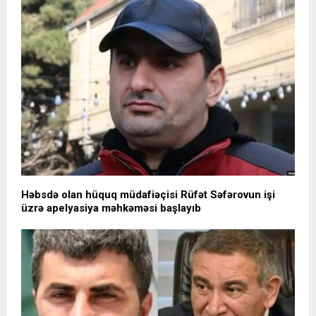
Həbsdə olan hüquq müdafiəçisi Rüfət Səfərovun işi
üzrə apelyasiya məhkəməsi başlayıb