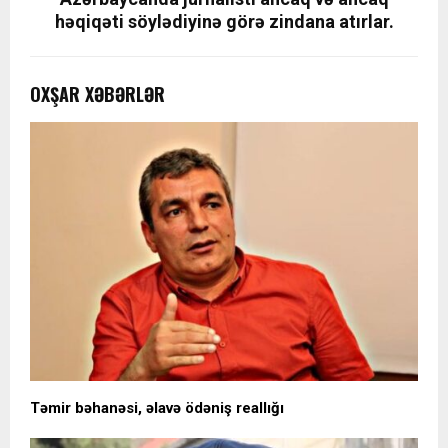
həqiqəti söylədiyinə görə zindana atırlar.
OXŞAR XƏBƏRLƏR
Təmir bəhanəsi, əlavə ödəniş reallığı