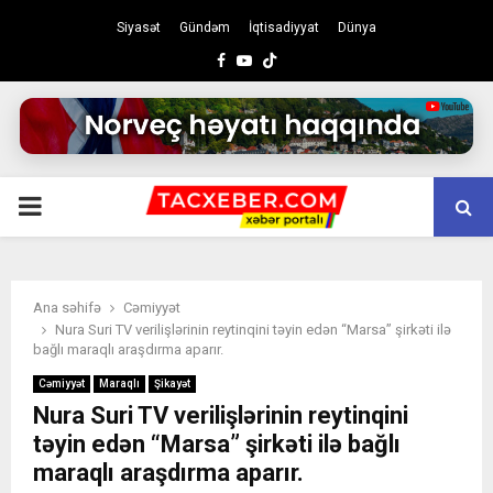
Siyasət
Gündəm
İqtisadiyyat
Dünya
Facebook
Youtube
PRIMARY
MENU
Ana səhifə
Cəmiyyət
Nura Suri TV verilişlərinin reytinqini təyin edən “Marsa” şirkəti ilə
bağlı maraqlı araşdırma aparır.
Cəmiyyət
Maraqlı
Şikayət
Nura Suri TV verilişlərinin reytinqini
təyin edən “Marsa” şirkəti ilə bağlı
maraqlı araşdırma aparır.