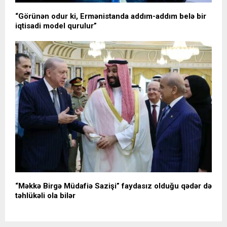
“Görünən odur ki, Ermənistanda addım-addım belə bir
iqtisadi model qurulur”
“Məkkə Birgə Müdafiə Sazişi” faydasız olduğu qədər də
təhlükəli ola bilər