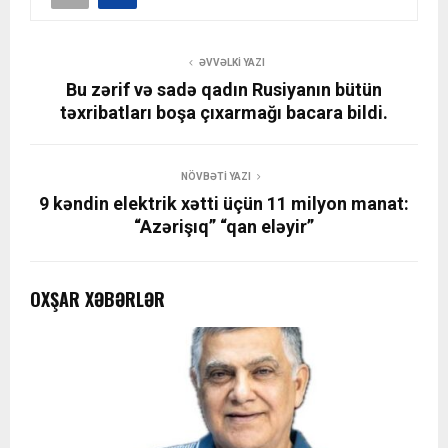
ƏVVƏLKI YAZI
Bu zərif və sadə qadın Rusiyanın bütün
təxribatları boşa çıxarmağı bacara bildi.
NÖVBƏTI YAZI
9 kəndin elektrik xətti üçün 11 milyon manat:
“Azərişıq” “qan eləyir”
OXŞAR XƏBƏRLƏR