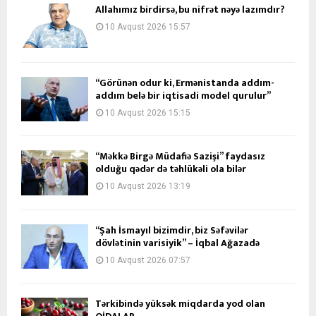
Allahımız birdirsə, bu nifrət nəyə lazımdır?
10 Avqust 2026 15:57
“Görünən odur ki, Ermənistanda addım-
addım belə bir iqtisadi model qurulur”
10 Avqust 2026 15:15
“Məkkə Birgə Müdafiə Sazişi” faydasız
olduğu qədər də təhlükəli ola bilər
10 Avqust 2026 13:19
“Şah İsmayıl bizimdir, biz Səfəvilər
dövlətinin varisiyik” – İqbal Ağazadə
10 Avqust 2026 07:57
Tərkibində yüksək miqdarda yod olan