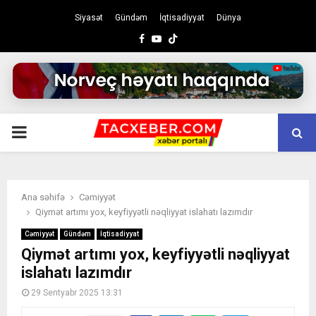
Siyasət
Gündəm
İqtisadiyyat
Dünya
Facebook
Youtube
PRIMARY
MENU
Ana səhifə
Cəmiyyət
Qiymət artımı yox, keyfiyyətli nəqliyyat islahatı lazımdır
Cəmiyyət
Gündəm
İqtisadiyyat
Qiymət artımı yox, keyfiyyətli nəqliyyat
islahatı lazımdır
29 Sentyabr 2025 13:31