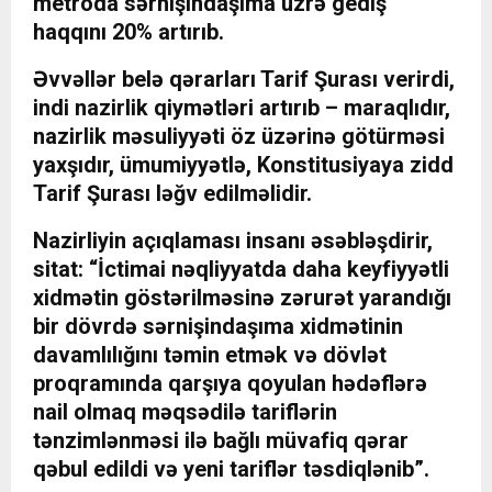
metroda sərnişindaşıma üzrə gediş
haqqını 20% artırıb.
Əvvəllər belə qərarları Tarif Şurası verirdi,
indi nazirlik qiymətləri artırıb – maraqlıdır,
nazirlik məsuliyyəti öz üzərinə götürməsi
yaxşıdır, ümumiyyətlə, Konstitusiyaya zidd
Tarif Şurası ləğv edilməlidir.
Nazirliyin açıqlaması insanı əsəbləşdirir,
sitat: “İctimai nəqliyyatda daha keyfiyyətli
xidmətin göstərilməsinə zərurət yarandığı
bir dövrdə sərnişindaşıma xidmətinin
davamlılığını təmin etmək və dövlət
proqramında qarşıya qoyulan hədəflərə
nail olmaq məqsədilə tariflərin
tənzimlənməsi ilə bağlı müvafiq qərar
qəbul edildi və yeni tariflər təsdiqlənib”.