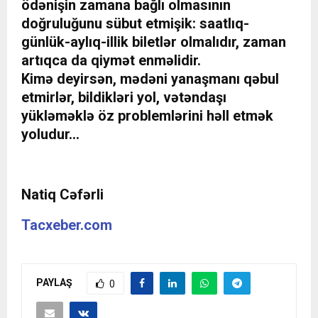
ödənişin zamana bağlı olmasının
doğruluğunu sübut etmişik: saatlıq-
günlük-aylıq-illik biletlər olmalıdır, zaman
artıqca da qiymət enməlidir.
Kimə deyirsən, mədəni yanaşmanı qəbul
etmirlər, bildikləri yol, vətəndaşı
yükləməklə öz problemlərini həll etmək
yoludur…
Natiq Cəfərli
Tacxeber.com
PAYLAŞ
0