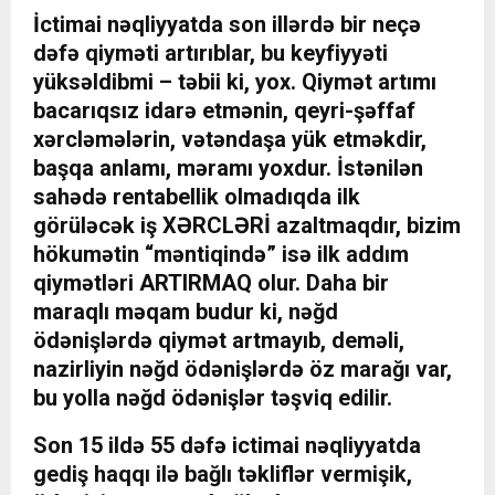
İctimai nəqliyyatda son illərdə bir neçə
dəfə qiyməti artırıblar, bu keyfiyyəti
yüksəldibmi – təbii ki, yox. Qiymət artımı
bacarıqsız idarə etmənin, qeyri-şəffaf
xərcləmələrin, vətəndaşa yük etməkdir,
başqa anlamı, məramı yoxdur. İstənilən
sahədə rentabellik olmadıqda ilk
görüləcək iş XƏRCLƏRİ azaltmaqdır, bizim
hökumətin “məntiqində” isə ilk addım
qiymətləri ARTIRMAQ olur. Daha bir
maraqlı məqam budur ki, nəğd
ödənişlərdə qiymət artmayıb, deməli,
nazirliyin nəğd ödənişlərdə öz marağı var,
bu yolla nəğd ödənişlər təşviq edilir.
Son 15 ildə 55 dəfə ictimai nəqliyyatda
gediş haqqı ilə bağlı təkliflər vermişik,