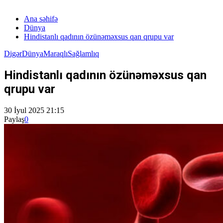
Ana səhifə
Dünya
Hindistanlı qadının özünəməxsus qan qrupu var
Digər
Dünya
Maraqlı
Sağlamlıq
Hindistanlı qadının özünəməxsus qan
qrupu var
30 İyul 2025 21:15
Paylaş
0