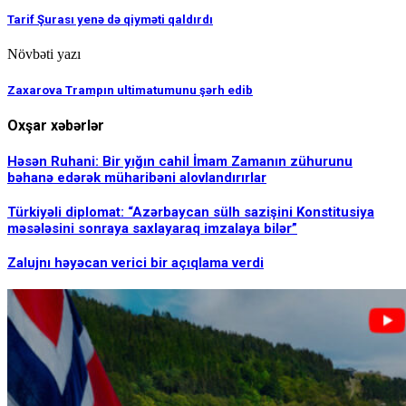
Tarif Şurası yenə də qiyməti qaldırdı
Növbəti yazı
Zaxarova Trampın ultimatumunu şərh edib
Oxşar xəbərlər
Həsən Ruhani: Bir yığın cahil İmam Zamanın zühurunu
bəhanə edərək müharibəni alovlandırırlar
Türkiyəli diplomat: “Azərbaycan sülh sazişini Konstitusiya
məsələsini sonraya saxlayaraq imzalaya bilər”
Zalujnı həyəcan verici bir açıqlama verdi