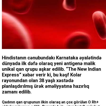
Hindistanın cənubundakı Karnataka əyalətində
dünyada ilk dəfə olaraq yeni antigenə malik
unikal qan qrupu aşkar edilib. “The New Indian
Express” xəbər verir ki, bu kəşf Kolar
rayonundan olan 38 yaşlı xəstədə
planlaşdırılmış ürək əməliyyatına hazırlıq
zamanı edilib.
Qadının qan qrupunun ilkin olaraq ən çox görülən O Rh+