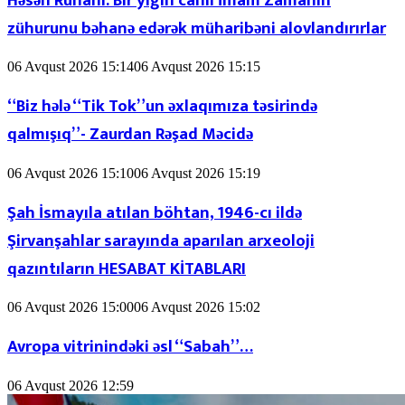
Həsən Ruhani: Bir yığın cahil İmam Zamanın
zühurunu bəhanə edərək müharibəni alovlandırırlar
06 Avqust 2026 15:14
06 Avqust 2026 15:15
“Biz hələ “Tik Tok”un əxlaqımıza təsirində
qalmışıq”- Zaurdan Rəşad Məcidə
06 Avqust 2026 15:10
06 Avqust 2026 15:19
Şah İsmayıla atılan böhtan, 1946-cı ildə
Şirvanşahlar sarayında aparılan arxeoloji
qazıntıların HESABAT KİTABLARI
06 Avqust 2026 15:00
06 Avqust 2026 15:02
Avropa vitrinindəki əsl “Sabah”…
06 Avqust 2026 12:59