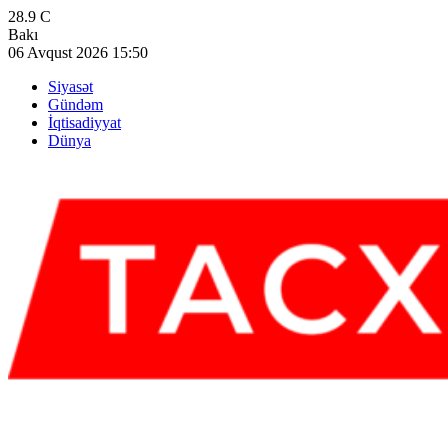
28.9
C
Bakı
06 Avqust 2026 15:50
Siyasət
Gündəm
İqtisadiyyat
Dünya
Facebook
Youtube