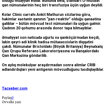
olduğu müəyyən edilib. Bununla belə, standart O-müsbət
qan nümunələrinin heç biri transfuziya üçün uyğun deyildi.
Kolar Clinic cərrahı Ankit Mathurun sözlərinə görə,
həkimlər xəstənin qanının “pan-reaktiv” olduğu qənaətinə
gəliblər – bütün mövcud test nümunələri ilə uyğun gəlmir.
Qadının 20 qohumu arasında donor tapa bilməyiblər.
Əməliyyat son nəticədə uğurlu və qanköçürmədən keçdi,
lakin qeyri-adi klinik hadisə mütəxəssislərin diqqətini
çəkdi. Nümunələr Bristoldakı (Böyük Britaniya) Beynəlxalq
Qan Qrupu Referans Laboratoriyasına və Banqalordakı
Qan Mərkəzinə göndərilib.
On aylıq molekulyar araşdırmadan sonra alimlər CRIB
adlandırdıqları yeni antigenin mövcudluğunu təsdiqləyiblər.
Tacxeber.com
Paylaş
0
Əvvəlki yazı