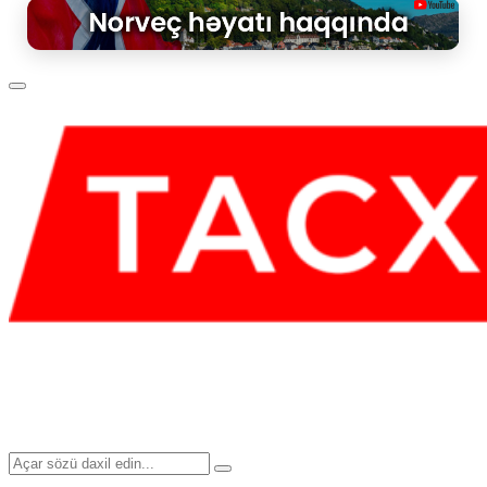
Primary
Menu
Search
Search
for: