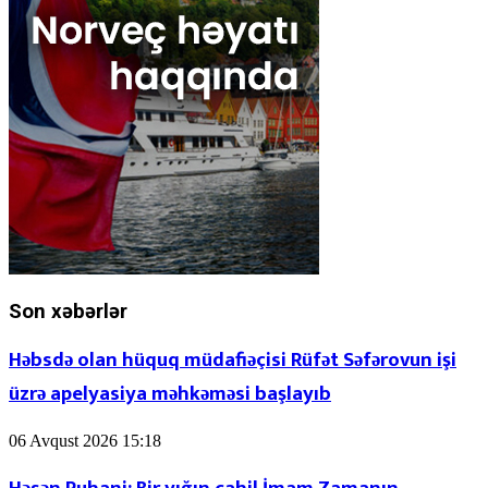
Son xəbərlər
Həbsdə olan hüquq müdafiəçisi Rüfət Səfərovun işi
üzrə apelyasiya məhkəməsi başlayıb
06 Avqust 2026 15:18