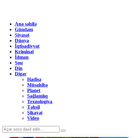
Ana səhifə
Gündəm
Siyasət
Dünya
İqtisadiyyat
Kriminal
İdman
Şou
Din
Digər
Hadisə
Müsahibə
Planet
Sağlamlıq
Texnologiya
Təhsil
Şikayət
Video
Search
Search
for: