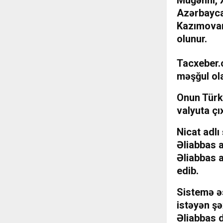
Müğənni, 
Azərbayca
Kazımovan
olunur.
Tacxeber.c
məşğul ola
Onun Türki
valyuta çı
Nicat adlı
Əliabbas a
Əliabbas a
edib.
Sistemə ə
istəyən şə
Əliabbas d