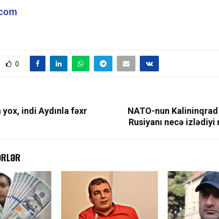
.com
0
 yox, indi Aydınla fəxr
NATO-nun Kalininqrad 
Rusiyanı necə izlədiy
ƏRLƏR