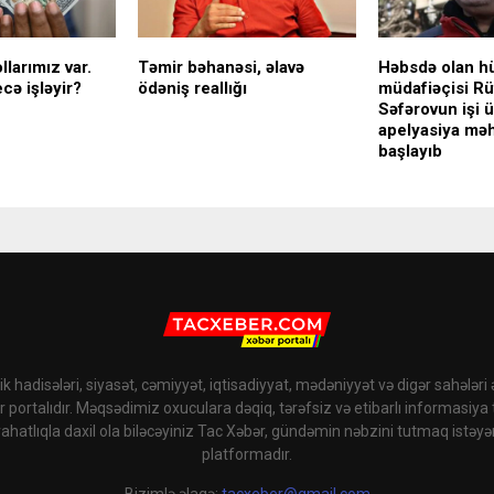
llarımız var.
Təmir bəhanəsi, əlavə
Həbsdə olan h
cə işləyir?
ödəniş reallığı
müdafiəçisi Rü
Səfərovun işi 
apelyasiya mə
başlayıb
k hadisələri, siyasət, cəmiyyət, iqtisadiyyat, mədəniyyət və digər sahələri
r portalıdır. Məqsədimiz oxuculara dəqiq, tərəfsiz və etibarlı informasiya
rahatlıqla daxil ola biləcəyiniz Tac Xəbər, gündəmin nəbzini tutmaq istəyə
platformadır.
Bizimlə əlaqə:
tacxeber@gmail.com