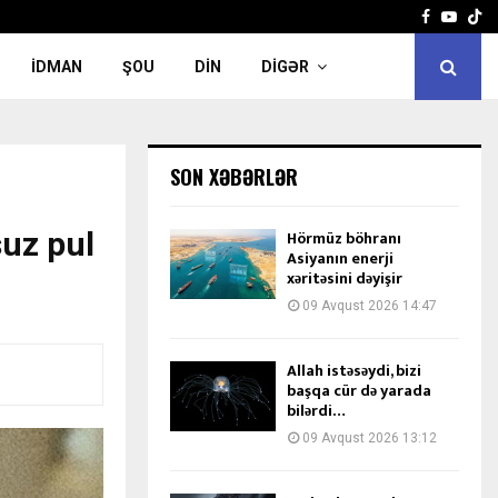
Facebook
Yout
İDMAN
ŞOU
DIN
DIGƏR
SON XƏBƏRLƏR
uz pul
Hörmüz böhranı
Asiyanın enerji
xəritəsini dəyişir
09 Avqust 2026 14:47
Allah istəsəydi, bizi
başqa cür də yarada
bilərdi…
09 Avqust 2026 13:12