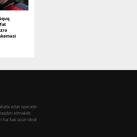
üquq
fət
üzrə
hkəməsi
 əhatə edən operativ
 təqdim etməkdir.
n hər kəs üçün ideal