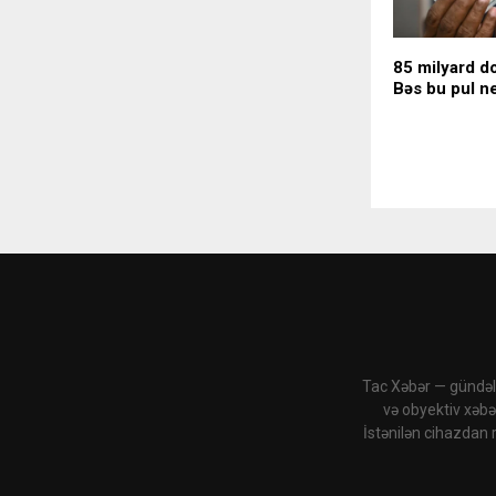
85 milyard do
Bəs bu pul ne
Tac Xəbər — gündəli
və obyektiv xəbə
İstənilən cihazdan 