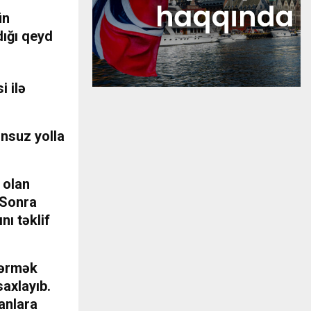
ün
dığı qeyd
i ilə
unsuz yolla
 olan
 Sonra
ı təklif
dərmək
axlayıb.
anlara