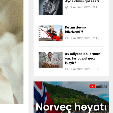
Ayda olmuş qol saatı
09 Avqust 2026 13:11
Putini devirə
bilərlərmi?!
09 Avqust 2026 12:16
85 milyard dollarımız
var. Bəs bu pul necə
işləyir?
09 Avqust 2026 11:05