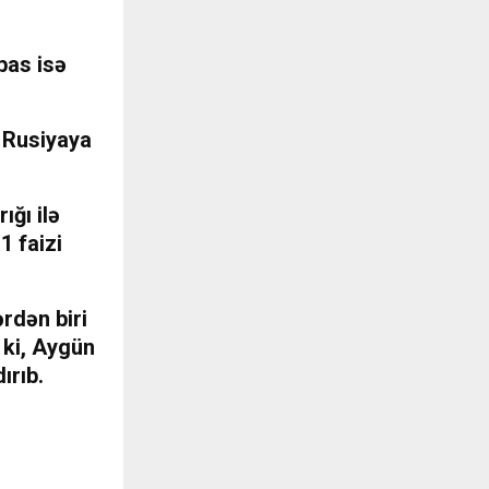
bas isə
, Rusiyaya
ığı ilə
1 faizi
rdən biri
 ki, Aygün
ırıb.