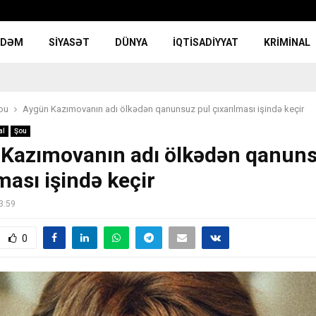
NDƏM
SIYASƏT
DÜNYA
İQTISADIYYAT
KRIMINAL
ou
Aygün Kazımovanın adı ölkədən qanunsuz pul çıxarılması işində keçir
al
Şou
Kazımovanın adı ölkədən qanuns
ması işində keçir
3:59
0