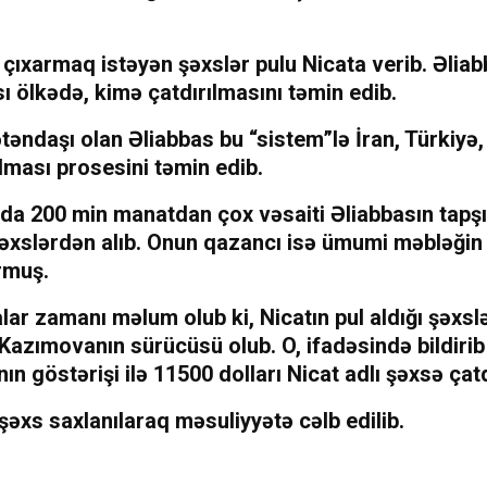
 çıxarmaq istəyən şəxslər pulu Nicata verib. Əliab
ı ölkədə, kimə çatdırılmasını təmin edib.
təndaşı olan Əliabbas bu “sistem”lə İran, Türkiyə
ılması prosesini təmin edib.
da 200 min manatdan çox vəsaiti Əliabbasın tapşır
şəxslərdən alıb. Onun qazancı isə ümumi məbləğin 
rmuş.
ar zamanı məlum olub ki, Nicatın pul aldığı şəxslə
azımovanın sürücüsü olub. O, ifadəsində bildirib
n göstərişi ilə 11500 dolları Nicat adlı şəxsə çatd
 şəxs saxlanılaraq məsuliyyətə cəlb edilib.