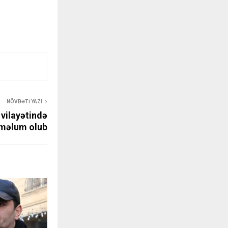
NÖVBƏTI YAZI
vilayətində
i məlum olub