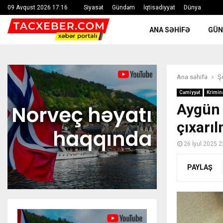
09 Avqust 2026 17:16
Siyasət
Gündəm
İqtisadiyyat
Dünya
ANA SƏHIFƏ
GÜ
Ana səhifə
Ş
Cəmiyyət
Krimin
Aygün 
çıxarıl
26 İyul 2025 2
PAYLAŞ