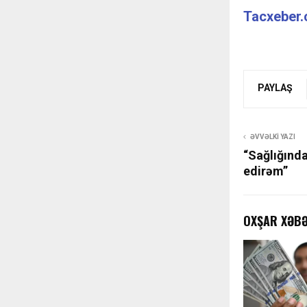
Tacxeber
PAYLAŞ
ƏVVƏLKI YAZI
“Sağlığında
edirəm”
OXŞAR XƏB