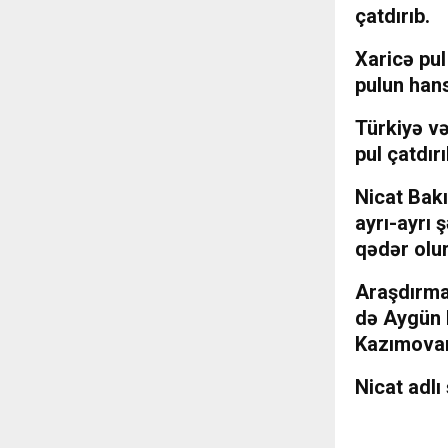
çatdırıb.
Xaricə pul
pulun hans
Türkiyə və
pul çatdır
Nicat Bakı
ayrı-ayrı 
qədər olu
Araşdırmal
də Aygün K
Kazımovanı
Nicat adlı