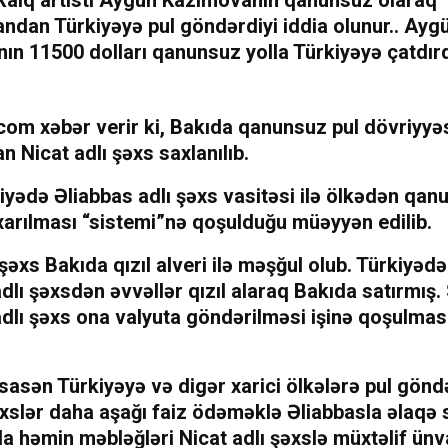
Xalq artisti Aygün Kazımovanın qanunsuz olaraq
ndan Türkiyəyə pul göndərdiyi iddia olunur.. Ayg
ın 11500 dolları qanunsuz yolla Türkiyəyə çatdır
om xəbər verir ki, Bakıda qanunsuz pul dövriyyəs
n Nicat adlı şəxs saxlanılıb.
yədə Əliabbas adlı şəxs vasitəsi ilə ölkədən qan
xarılması “sistemi”nə qoşulduğu müəyyən edilib.
 şəxs Bakıda qızıl alveri ilə məşğul olub. Türkiyədə
dlı şəxsdən əvvəllər qızıl alaraq Bakıda satırmış.
dlı şəxs ona valyuta göndərilməsi işinə qoşulmasın
sasən Türkiyəyə və digər xarici ölkələrə pul gön
xslər daha aşağı faiz ödəməklə Əliabbasla əlaqə s
a həmin məbləğləri Nicat adlı şəxslə müxtəlif ünv