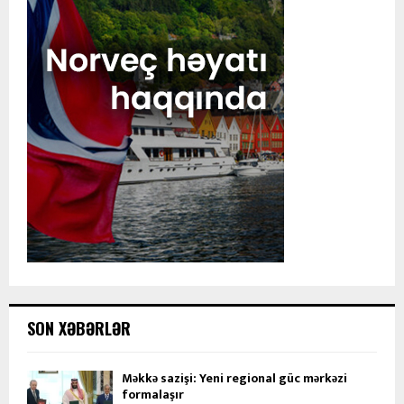
SON XƏBƏRLƏR
Məkkə sazişi: Yeni regional güc mərkəzi
formalaşır