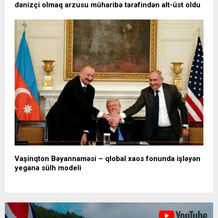
dənizçi olmaq arzusu müharibə tərəfindən alt-üst oldu
Vaşinqton Bəyannaməsi – qlobal xaos fonunda işləyən
yeganə sülh modeli