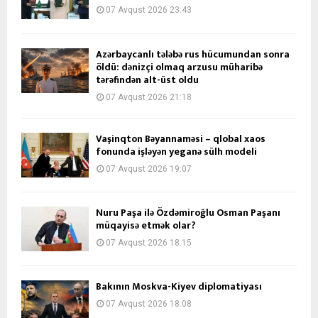
07 Avqust 2026 23:43
Azərbaycanlı tələbə rus hücumundan sonra
öldü: dənizçi olmaq arzusu müharibə
tərəfindən alt-üst oldu
07 Avqust 2026 21:18
Vaşinqton Bəyannaməsi – qlobal xaos
fonunda işləyən yeganə sülh modeli
07 Avqust 2026 19:07
Nuru Paşa ilə Özdəmiroğlu Osman Paşanı
müqayisə etmək olar?
07 Avqust 2026 18:15
Bakının Moskva-Kiyev diplomatiyası
07 Avqust 2026 18:08