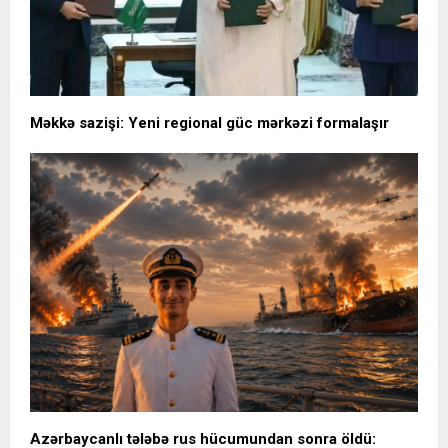
Məkkə sazişi: Yeni regional güc mərkəzi formalaşır
Azərbaycanlı tələbə rus hücumundan sonra öldü: