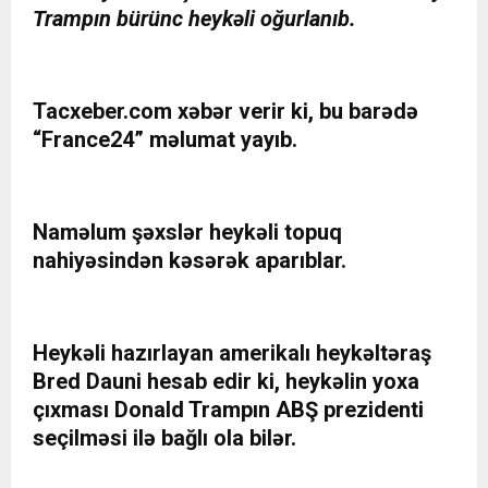
Trampın bürünc heykəli oğurlanıb.
Tacxeber.com xəbər verir ki, bu barədə
“France24” məlumat yayıb.
Naməlum şəxslər heykəli topuq
nahiyəsindən kəsərək aparıblar.
Heykəli hazırlayan amerikalı heykəltəraş
Bred Dauni hesab edir ki, heykəlin yoxa
çıxması Donald Trampın ABŞ prezidenti
seçilməsi ilə bağlı ola bilər.