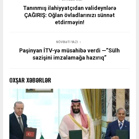
Tanınmış ilahiyyatçıdan valideynlərə
ÇAĞIRIŞ: Oğlan övladlarınızı sünnət
etdirməyin!
NÖVBƏTI YAZI
Paşinyan İTV-yə müsahibə verdi —”Sülh
sazişini imzalamağa hazırıq”
OXŞAR XƏBƏRLƏR