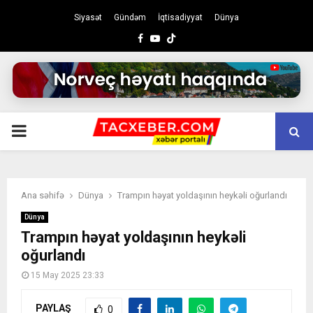
Siyasət
Gündəm
İqtisadiyyat
Dünya
Facebook
Youtube
PRIMARY
MENU
Ana səhifə
Dünya
Trampın həyat yoldaşının heykəli oğurlandı
Dünya
Trampın həyat yoldaşının heykəli
oğurlandı
15 May 2025 23:33
PAYLAŞ
0