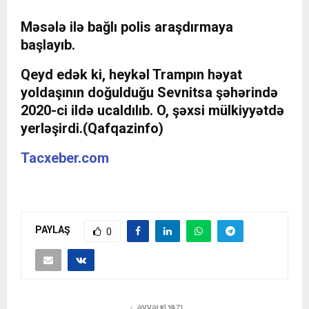
Məsələ ilə bağlı polis araşdırmaya
başlayıb.
Qeyd edək ki, heykəl Trampın həyat
yoldaşının doğulduğu Sevnitsa şəhərində
2020-ci ildə ucaldılıb. O, şəxsi mülkiyyətdə
yerləşirdi.(Qafqazinfo)
Tacxeber.com
PAYLAŞ
0
ƏVVƏLKI YAZI